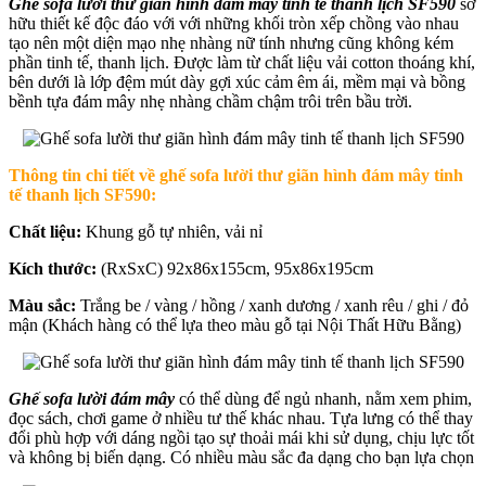
Ghế sofa lười thư giãn hình đám mây tinh tế thanh lịch SF590
sở
hữu thiết kế độc đáo với với những khối tròn xếp chồng vào nhau
tạo nên một diện mạo nhẹ nhàng nữ tính nhưng cũng không kém
phần tinh tế, thanh lịch. Được làm từ chất liệu vải cotton thoáng khí,
bên dưới là lớp đệm mút dày gợi xúc cảm êm ái, mềm mại và bồng
bềnh tựa đám mây nhẹ nhàng chầm chậm trôi trên bầu trời.
Thông tin chi tiết về ghế sofa lười thư giãn hình đám mây tinh
tế thanh lịch SF590:
Chất liệu:
Khung gỗ tự nhiên, vải nỉ
Kích thước:
(RxSxC) 92x86x155cm, 95x86x195cm
Màu sắc:
Trắng be / vàng / hồng / xanh dương / xanh rêu / ghi / đỏ
mận
(Khách hàng có thể lựa theo màu gỗ tại Nội Thất Hữu Bằng)
Ghế sofa lười đám mây
có thể dùng để ngủ nhanh, nằm xem phim,
đọc sách, chơi game ở nhiều tư thế khác nhau. Tựa lưng có thể thay
đổi phù hợp với dáng ngồi tạo sự thoải mái khi sử dụng, chịu lực tốt
và không bị biến dạng. Có nhiều màu sắc đa dạng cho bạn lựa chọn