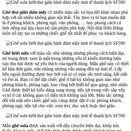
Ghế thư giãn đám mây
có nhiều màu sắc và họa tiết khác nhau phù
hợp với rất nhiều không gian nội thất. Tùy theo vị trí bạn muốn đặt
là ở phòng khách, phòng ngủ, văn phòng, … hay phong cách cá
tính riêng mà lựa chọn bộ sản phẩm phù hợp. Nội thất Hữu Bằng
luôn nỗ lực tạo ra những chiếc ghế tốt nhất để phục vụ khách hàng.
Ghế lười sofa
với màu sắc nhẹ nhàng nhưng phong cách hiện đại,
trẻ trung được xem là một trong những yếu tố khiến thương hiệu
này thu hút được sự yêu thích của người dùng. Mẫu ghế này có thiết
kế khá đơn giản, nhẹ nhàng nhưng vẫn mang đến sự tinh tế. Lớp
bên ngoài thường được bọc bởi vải nỉ có màu sắc tươi sáng, bắt mắt
và êm ái. Bạn có thể đặt chiếc ghế ở bất kỳ không gian nào như
phòng khách, phòng ngủ, ban công bởi thiết kế gọn gàng, nhỏ nhắn.
Ghế được thiết kế kiểu dáng sang trọng, tiện lợi trong việc sắp xếp
vị trí ở các không gian có diện tích không quá lớn. Màu sắc tương
đối bắt mắt nên chiếc ghế này cũng được đặt ở các phòng khách,
phòng ngủ, tiện lợi cho việc xem tivi, đọc sách hoặc thư giãn.
Mẫu
ghế sofa
được sản xuất với dây chuyền hiện đại, khép kín.
Kiểu dáng lạ mắt, chất liệu thân thiện được nhiều khách hàng trẻ