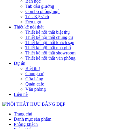
Bàn học
Tab đầu giường
Combo phòng ngủ
Tủ - Kệ sách
Đèn ngủ
Thiết kế nội thất
Thiết kế nội thất biệt thự
Thiết kế nội thất chung cư
Thiết kế nội thất khách sạn
Thiết kế nội thất nhà phố
Thiết kế nội thất showroom
Thiết kế nội thất văn phòng
Dự án
Biệt thự
Chung cư
Cửa hàng
Quán cafe
Văn phòng
Liên hệ
Trang chủ
Danh mục sản phẩm
Phòng khách