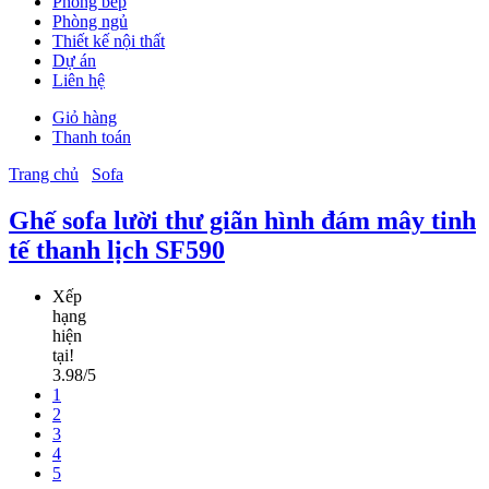
Phòng bếp
Phòng ngủ
Thiết kế nội thất
Dự án
Liên hệ
Giỏ hàng
Thanh toán
Trang chủ
Sofa
Ghế sofa lười thư giãn hình đám mây tinh
tế thanh lịch SF590
Xếp
hạng
hiện
tại!
3.98/5
1
2
3
4
5