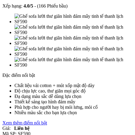
Xếp hạng:
4.0
/
5
-
(166 Phiếu bầu)
Đặc điểm nổi bật
Chất liệu vải cotton + mút xốp mật độ dày
Độ chịu lực cao, thư giãn mọi góc độ
Đạ dạng màu sắc dễ dàng lựa chọn
Thiết kế sáng tạo hình đám mây
Phù hợp cho người hay bị mỏi lưng, mỏi cổ
Nhiều màu sắc cho bạn lựa chọn
Xem thêm điểm nổi bật
Giá:
Liên hệ
Mã SP:
SF590