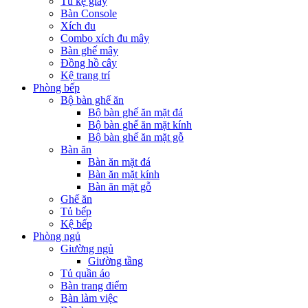
Tủ kệ giầy
Bàn Console
Xích đu
Combo xích đu mây
Bàn ghế mây
Đồng hồ cây
Kệ trang trí
Phòng bếp
Bộ bàn ghế ăn
Bộ bàn ghế ăn mặt đá
Bộ bàn ghế ăn mặt kính
Bộ bàn ghế ăn mặt gỗ
Bàn ăn
Bàn ăn mặt đá
Bàn ăn mặt kính
Bàn ăn mặt gỗ
Ghế ăn
Tủ bếp
Kệ bếp
Phòng ngủ
Giường ngủ
Giường tầng
Tủ quần áo
Bàn trang điểm
Bàn làm việc