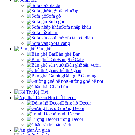
Sofa da
Sofa giường
Sofa gỗ
Sofa góc
Sofa nhập khẩu
Sofa nỉ
Sofa tân cổ điển
Sofa văng
Bàn ghế
Bàn ghế Bar
Bàn ghế Cafe
Bàn ghế sân vườn
Ghế thư giãn
Bàn ghế Gaming
Giường ghế bể bơi
Chân bàn
Kệ Tivi
Nội thất Decor
Đồng hồ Decor
Gương Decor
Tranh Decor
Tượng Decor
Chặn sách
Án gian