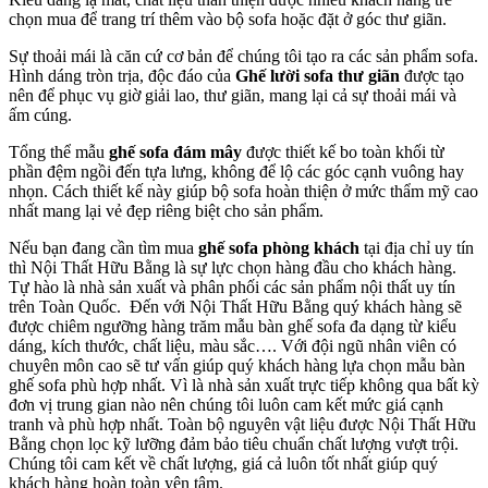
chọn mua để trang trí thêm vào bộ sofa hoặc đặt ở góc thư giãn.
Sự thoải mái là căn cứ cơ bản để chúng tôi tạo ra các sản phẩm sofa.
Hình dáng tròn trịa, độc đáo của
Ghế lười sofa thư giãn
được tạo
nên để phục vụ giờ giải lao, thư giãn, mang lại cả sự thoải mái và
ấm cúng.
Tổng thể mẫu
ghế sofa đám mây
được thiết kế bo toàn khối từ
phần đệm ngồi đến tựa lưng, không để lộ các góc cạnh vuông hay
nhọn. Cách thiết kế này giúp bộ sofa hoàn thiện ở mức thẩm mỹ cao
nhất mang lại vẻ đẹp riêng biệt cho sản phẩm.
Nếu bạn đang cần tìm mua
ghế sofa phòng khách
tại địa chỉ uy tín
thì Nội Thất Hữu Bằng là sự lực chọn hàng đầu cho khách hàng.
Tự hào là nhà sản xuất và phân phối các sản phẩm nội thất uy tín
trên Toàn Quốc. Đến với Nội Thất Hữu Bằng quý khách hàng sẽ
được chiêm ngưỡng hàng trăm mẫu bàn ghế sofa đa dạng từ kiểu
dáng, kích thước, chất liệu, màu sắc…. Với đội ngũ nhân viên có
chuyên môn cao sẽ tư vấn giúp quý khách hàng lựa chọn mẫu bàn
ghế sofa phù hợp nhất. Vì là nhà sản xuất trực tiếp không qua bất kỳ
đơn vị trung gian nào nên chúng tôi luôn cam kết mức giá cạnh
tranh và phù hợp nhất. Toàn bộ nguyên vật liệu được Nội Thất Hữu
Bằng chọn lọc kỹ lưỡng đảm bảo tiêu chuẩn chất lượng vượt trội.
Chúng tôi cam kết về chất lượng, giá cả luôn tốt nhất giúp quý
khách hàng hoàn toàn yên tâm.