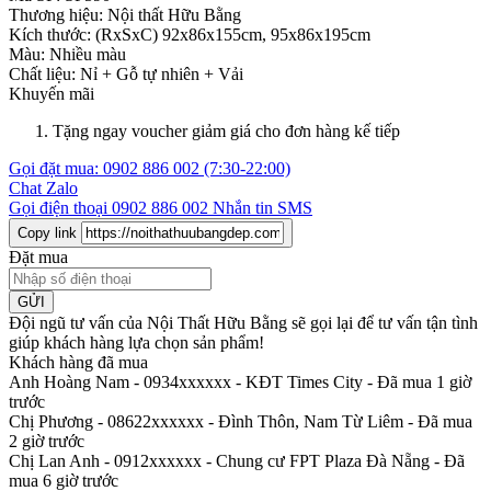
Thương hiệu:
Nội thất Hữu Bằng
Kích thước:
(RxSxC) 92x86x155cm, 95x86x195cm
Màu:
Nhiều màu
Chất liệu:
Nỉ +
Gỗ tự nhiên +
Vải
Khuyến mãi
Tặng ngay voucher giảm giá cho đơn hàng kế tiếp
Gọi đặt mua:
0902 886 002
(7:30-22:00)
Chat Zalo
Gọi điện thoại
0902 886 002
Nhắn tin SMS
Copy link
Đặt mua
GỬI
Đội ngũ tư vấn của Nội Thất Hữu Bằng sẽ gọi lại để tư vấn tận tình
giúp khách hàng lựa chọn sản phẩm
!
Khách hàng đã mua
Anh Hoàng Nam - 0934xxxxxx
-
KĐT Times City - Đã mua 1 giờ
trước
Chị Phương - 08622xxxxxx
-
Đình Thôn, Nam Từ Liêm - Đã mua
2 giờ trước
Chị Lan Anh - 0912xxxxxx
-
Chung cư FPT Plaza Đà Nẵng - Đã
mua 6 giờ trước