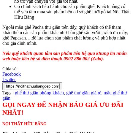
hỗ trợ vận chuyển với giá tốt nhất.
Có chính sách bảo hành cho sản phẩm ghế. Khách hàng có
thể yên tâm mua sản phẩm bên cơ sở ghế lười gỗ tại Nội Thất
Hữu Bằng
Ngoài mẫu ghế Pacha thư giãn trên đây, quý khách có thể tham
khảo thêm các sản phẩm khác như bàn ghế sân vườn, xích đu mây,
ghế Papasan….để lựa chọn sản phẩm chất lượng và phù hợp nhất
cho gia đình mình.
Nếu quý khách quan tâm sản phẩm liên hệ qua khung tin nhắn
web hoặc liên hệ số điện thoại: 0902 886 002 (Zalo).
Chia sẻ:
Facebook
Twitter
Tags :
ghế thư giãn phòng khách
,
ghế thư giãn giá rẻ
,
mẫu ghế thư
giãn
GỌI NGAY ĐỂ NHẬN BÁO GIÁ ƯU ĐÃI
NHẤT!
NỘI THẤT HỮU BẰNG