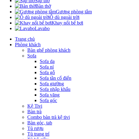
Sập thờ
Bàn thờ
Gương phòng tắm
Ô dù ngoài trời
Khay nổi bể bơi
Lavabo
Trang chủ
Phòng khách
Bàn ghế phòng khách
Sofa
Sofa da
Sofa nỉ
Sofa gỗ
Sofa tân cổ điển
Sofa giường
Sofa nhập khẩu
Sofa văng
Sofa góc
Kệ Tivi
Bàn trà
Combo bàn trà kệ tivi
Bàn góc, tab
Tủ rượu
Tủ trang trí