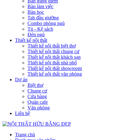
Bàn trang điểm
Bàn làm việc
Bàn học
Tab đầu giường
Combo phòng ngủ
Tủ - Kệ sách
Đèn ngủ
Thiết kế nội thất
Thiết kế nội thất biệt thự
Thiết kế nội thất chung cư
Thiết kế nội thất khách sạn
Thiết kế nội thất nhà phố
Thiết kế nội thất showroom
Thiết kế nội thất văn phòng
Dự án
Biệt thự
Chung cư
Cửa hàng
Quán cafe
Văn phòng
Liên hệ
Trang chủ