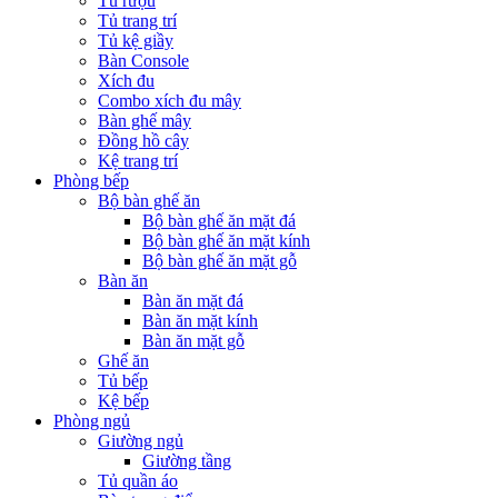
Tủ rượu
Tủ trang trí
Tủ kệ giầy
Bàn Console
Xích đu
Combo xích đu mây
Bàn ghế mây
Đồng hồ cây
Kệ trang trí
Phòng bếp
Bộ bàn ghế ăn
Bộ bàn ghế ăn mặt đá
Bộ bàn ghế ăn mặt kính
Bộ bàn ghế ăn mặt gỗ
Bàn ăn
Bàn ăn mặt đá
Bàn ăn mặt kính
Bàn ăn mặt gỗ
Ghế ăn
Tủ bếp
Kệ bếp
Phòng ngủ
Giường ngủ
Giường tầng
Tủ quần áo