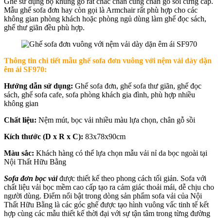
Ghế sử dụng bộ khung gỗ rất chắc chắn cùng chân gỗ sồi cứng cáp.
Mẫu ghế sofa đơn hay còn gọi là Armchair rất phù hợp cho các
không gian phòng khách hoặc phòng ngủ dùng làm ghế đọc sách,
ghế thư giãn đều phù hợp.
Thông tin chi tiết mẫu ghế sofa đơn vuông với nệm vải dày dặn
êm ái SF970:
Hướng dẫn sử dụng:
Ghế sofa đơn, ghế sofa thư giãn, ghế đọc
sách, ghế sofa cafe, sofa phòng khách gia đình, phù hợp nhiều
không gian
Chất liệu:
Nệm mút, bọc vải nhiều màu lựa chọn, chân gỗ sồi
Kích thước (D x R x C):
83x78x90cm
Màu sắc:
Khách hàng có thể lựa chọn mẫu vải nỉ da bọc ngoài tại
Nội Thất Hữu Bằng
Sofa đơn bọc vải
được thiết kế theo phong cách tối giản. Sofa với
chất liệu vải bọc mềm cao cấp tạo ra cảm giác thoải mái, dễ chịu cho
người dùng. Điểm nổi bật trong dòng sản phẩm sofa vải của Nội
Thất Hữu Bằng là các góc ghế được tạo hình vuông vấc tinh tế kết
hợp cùng các mẫu thiết kế thời đại với sự tận tâm trong từng đường