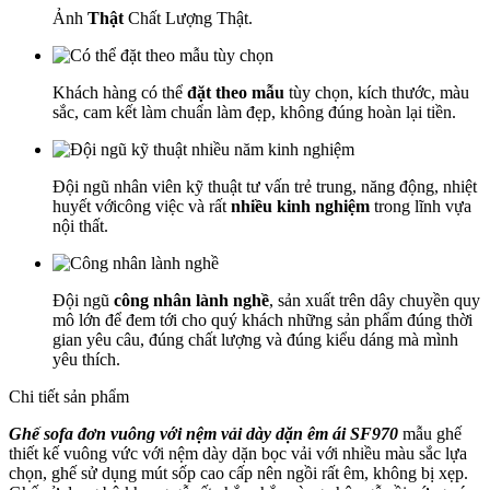
Ảnh
Thật
Chất Lượng Thật.
Khách hàng có thể
đặt theo mẫu
tùy chọn, kích thước, màu
sắc, cam kết làm chuẩn làm đẹp, không đúng hoàn lại tiền.
Đội ngũ nhân viên kỹ thuật tư vấn trẻ trung, năng động, nhiệt
huyết vớicông việc và rất
nhiều kinh nghiệm
trong lĩnh vựa
nội thất.
Đội ngũ
công nhân lành nghề
, sản xuất trên dây chuyền quy
mô lớn để đem tới cho quý khách những sản phẩm đúng thời
gian yêu câu, đúng chất lượng và đúng kiểu dáng mà mình
yêu thích.
Chi tiết sản phẩm
Ghế sofa đơn vuông với nệm vải dày dặn êm ái SF970
mẫu ghế
thiết kế vuông vức với nệm dày dặn bọc vải với nhiều màu sắc lựa
chọn, ghế sử dụng mút sốp cao cấp nên ngồi rất êm, không bị xẹp.