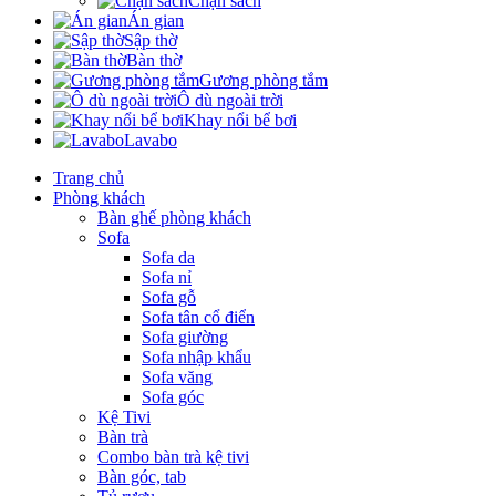
Chặn sách
Án gian
Sập thờ
Bàn thờ
Gương phòng tắm
Ô dù ngoài trời
Khay nổi bể bơi
Lavabo
Trang chủ
Phòng khách
Bàn ghế phòng khách
Sofa
Sofa da
Sofa nỉ
Sofa gỗ
Sofa tân cổ điển
Sofa giường
Sofa nhập khẩu
Sofa văng
Sofa góc
Kệ Tivi
Bàn trà
Combo bàn trà kệ tivi
Bàn góc, tab