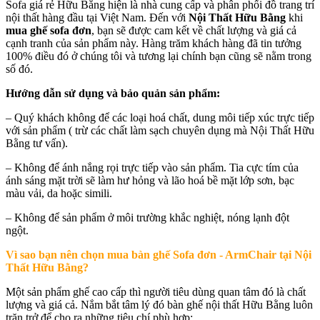
Sofa giá rẻ Hữu Bằng hiện là nhà cung cấp và phân phối đồ trang trí
nội thất hàng đầu tại Việt Nam. Đến với
Nội Thất Hữu Bằng
khi
mua ghế sofa đơn
, bạn sẽ được cam kết về chất lượng và giá cả
cạnh tranh của sản phẩm này. Hàng trăm khách hàng đã tin tưởng
100% điều đó ở chúng tôi và tương lại chính bạn cũng sẽ nằm trong
số đó.
Hướng dẫn sử dụng và bảo quản sản phẩm:
– Quý khách không để các loại hoá chất, dung môi tiếp xúc trực tiếp
với sản phẩm ( trừ các chất làm sạch chuyên dụng mà Nội Thất Hữu
Bằng tư vấn).
– Không để ánh nắng rọi trực tiếp vào sản phẩm. Tia cực tím của
ánh sáng mặt trời sẽ làm hư hỏng và lão hoá bề mặt lớp sơn, bạc
màu vải, da hoặc simili.
– Không để sản phẩm ở môi trường khắc nghiệt, nóng lạnh đột
ngột.
Vì sao bạn nên chọn mua bàn ghế Sofa đơn - ArmChair tại Nội
Thất Hữu Bằng?
Một sản phẩm ghế cao cấp thì người tiêu dùng quan tâm đó là chất
lượng và giá cả. Nắm bắt tâm lý đó bàn ghế nội thất Hữu Bằng luôn
trăn trở để cho ra những tiêu chí phù hợp: