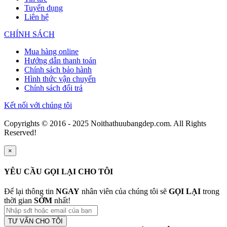
Tuyển dụng
Liên hệ
CHÍNH SÁCH
Mua hàng online
Hướng dẫn thanh toán
Chính sách bảo hành
Hình thức vận chuyển
Chính sách đổi trả
Kết nối với chúng tôi
Copyrights © 2016 - 2025 Noithathuubangdep.com. All Rights
Reserved!
×
YÊU CẦU GỌI LẠI CHO TÔI
Để lại thông tin
NGAY
nhân viên của chúng tôi sẽ
GỌI LẠI
trong
thời gian
SỚM
nhất!
TƯ VẤN CHO TÔI