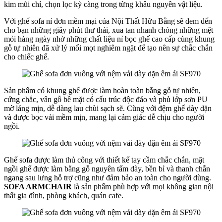
kim mũi chỉ, chọn lọc kỹ càng trong từng khâu nguyên vật liệu.
Với ghế sofa nỉ đơn mềm mại của Nội Thất Hữu Bằng sẽ đem đến
cho bạn những giây phút thư thái, xua tan nhanh chóng những mệt
mỏi hàng ngày nhờ những chất liệu nỉ bọc ghế cao cấp cùng khung
gỗ tự nhiên đã xử lý mối mọt nghiêm ngặt để tạo nên sự chắc chắn
cho chiếc ghế.
Sản phẩm có khung ghế được làm hoàn toàn bằng gỗ tự nhiên,
cứng chắc, vân gỗ bề mặt có cấu trúc độc đáo và phủ lớp sơn PU
mờ láng mịn, dễ dàng lau chùi sạch sẽ. Cùng với đệm ghế dày dặn
và được bọc vải mềm mịn, mang lại cảm giác dễ chịu cho người
ngồi.
Ghế sofa được làm thủ công với thiết kế tay cầm chắc chắn, mặt
ngồi ghế được làm bằng gỗ nguyên tấm dày, bền bỉ và thanh chắn
ngang sau lưng hỗ trợ cũng như đảm bảo an toàn cho người dùng.
SOFA ARMCHAIR
là sản phẩm phù hợp với mọi không gian nội
thất gia đình, phòng khách, quán cafe.