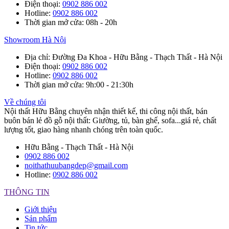
Điện thoại
:
0902 886 002
Hotline
:
0902 886 002
Thời gian mở cửa
: 08h - 20h
Showroom Hà Nội
Địa chỉ
: Đường Đa Khoa - Hữu Bằng - Thạch Thất - Hà Nội
Điện thoại
:
0902 886 002
Hotline
:
0902 886 002
Thời gian mở cửa
: 9h:00 - 21:30h
Về chúng tôi
Nội thất Hữu Bằng chuyên nhận thiết kế, thi công nội thất, bán
buôn bán lẻ đồ gỗ nội thất: Giường, tủ, bàn ghế, sofa...giá rẻ, chất
lượng tốt, giao hàng nhanh chóng trên toàn quốc.
Hữu Bằng - Thạch Thất - Hà Nội
0902 886 002
noithathuubangdep@gmail.com
Hotline:
0902 886 002
THÔNG TIN
Giới thiệu
Sản phẩm
Tin tức