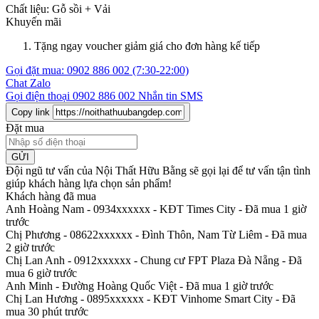
Chất liệu:
Gỗ sồi +
Vải
Khuyến mãi
Tặng ngay voucher giảm giá cho đơn hàng kế tiếp
Gọi đặt mua:
0902 886 002
(7:30-22:00)
Chat Zalo
Gọi điện thoại
0902 886 002
Nhắn tin SMS
Copy link
Đặt mua
GỬI
Đội ngũ tư vấn của Nội Thất Hữu Bằng sẽ gọi lại để tư vấn tận tình
giúp khách hàng lựa chọn sản phẩm
!
Khách hàng đã mua
Anh Hoàng Nam - 0934xxxxxx
-
KĐT Times City - Đã mua 1 giờ
trước
Chị Phương - 08622xxxxxx
-
Đình Thôn, Nam Từ Liêm - Đã mua
2 giờ trước
Chị Lan Anh - 0912xxxxxx
-
Chung cư FPT Plaza Đà Nẵng - Đã
mua 6 giờ trước
Anh Minh
-
Đường Hoàng Quốc Việt - Đã mua 1 giờ trước
Chị Lan Hương - 0895xxxxxx
-
KĐT Vinhome Smart City - Đã
mua 30 phút trước