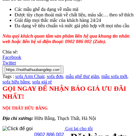
Các mẫu ghế đa dạng về mẫu mã
Được tùy chọn thoải mái về chất liệu, màu sắc… theo sở thích
Giải đáp mọi thắc mắc của khách hàng 24/24
Đa dạng về tiêu chuẩn và mức giá phù hợp với mọi nhu cầu
Nếu quý khách quan tâm sản phẩm liên hệ qua khung tin nhắn
web hoặc liên hệ số điện thoại: 0902 886 002 (Zalo).
Chia sẻ:
Facebook
Twitter
Tags :
sofa Arm Chair
,
sofa đơn
,
mẫu ghế thư giãn
,
mẫu sofa mới
,
sofa hữu bằng
,
sofa giá rẻ
GỌI NGAY ĐỂ NHẬN BÁO GIÁ ƯU ĐÃI
NHẤT!
NỘI THẤT HỮU BẰNG
Địa chỉ xưởng:
Hữu Bằng, Thạch Thất, Hà Nội
Gọi lại cho tôi
0902 886 002