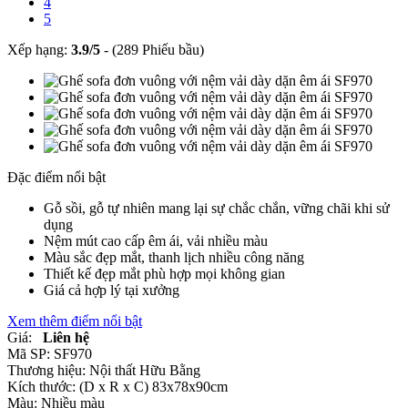
4
5
Xếp hạng:
3.9
/
5
-
(289 Phiếu bầu)
Đặc điểm nổi bật
Gỗ sồi, gỗ tự nhiên mang lại sự chắc chắn, vững chãi khi sử
dụng
Nệm mút cao cấp êm ái, vải nhiều màu
Màu sắc đẹp mắt, thanh lịch nhiều công năng
Thiết kế đẹp mắt phù hợp mọi không gian
Giá cả hợp lý tại xưởng
Xem thêm điểm nổi bật
Giá:
Liên hệ
Mã SP:
SF970
Thương hiệu:
Nội thất Hữu Bằng
Kích thước:
(D x R x C) 83x78x90cm
Màu:
Nhiều màu