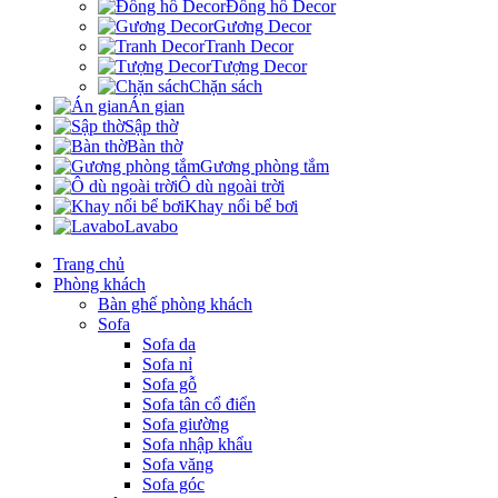
Đồng hồ Decor
Gương Decor
Tranh Decor
Tượng Decor
Chặn sách
Án gian
Sập thờ
Bàn thờ
Gương phòng tắm
Ô dù ngoài trời
Khay nổi bể bơi
Lavabo
Trang chủ
Phòng khách
Bàn ghế phòng khách
Sofa
Sofa da
Sofa nỉ
Sofa gỗ
Sofa tân cổ điển
Sofa giường
Sofa nhập khẩu
Sofa văng
Sofa góc