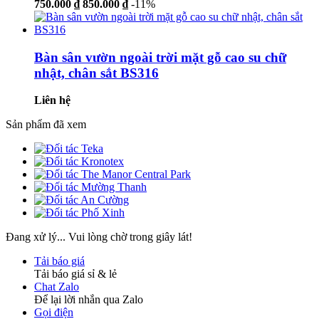
750.000 ₫
850.000 ₫
-11%
Bàn sân vườn ngoài trời mặt gỗ cao su chữ
nhật, chân sắt BS316
Liên hệ
Sản phẩm đã xem
Đang xử lý... Vui lòng chờ trong giây lát!
Tải báo giá
Tải báo giá sỉ & lẻ
Chat Zalo
Để lại lời nhắn qua Zalo
Gọi điện