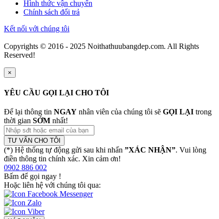
Hình thức vận chuyển
Chính sách đổi trả
Kết nối với chúng tôi
Copyrights © 2016 - 2025 Noithathuubangdep.com. All Rights
Reserved!
×
YÊU CẦU GỌI LẠI CHO TÔI
Để lại thông tin
NGAY
nhân viên của chúng tôi sẽ
GỌI LẠI
trong
thời gian
SỚM
nhất!
TƯ VẤN CHO TÔI
(*) Hệ thống tự động gửi sau khi nhấn
”XÁC NHẬN”
. Vui lòng
điền thông tin chính xác. Xin cảm ơn!
0902 886 002
Bấm để gọi ngay
!
Hoặc liên hệ với chúng tôi qua: