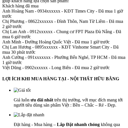
giúp khách hàng lựa chọn sản phẩm
!
Khách hàng đã mua
Anh Hoàng Nam - 0934xxxxxx
-
KĐT Times City - Đã mua 1 giờ
trước
Chị Phương - 08622xxxxxx
-
Đình Thôn, Nam Từ Liêm - Đã mua
2 giờ trước
Chị Lan Anh - 0912xxxxxx
-
Chung cư FPT Plaza Đà Nẵng - Đã
mua 6 giờ trước
Anh Minh
-
Đường Hoàng Quốc Việt - Đã mua 1 giờ trước
Chị Lan Hương - 0895xxxxxx
-
KĐT Vinhome Smart City - Đã
mua 30 phút trước
Anh Cường - 091xxxxxxx
-
Phường Bến Nghé, TP HCM - Đã mua
1 giờ trước
Việt Dũng - 0902xxxxxx
-
Long Biên - Đã mua 2 giờ trước
LỢI ÍCH KHI MUA HÀNG TẠI - NỘI THẤT HỮU BẰNG
Giá luôn
ưu đãi nhất
trên thị trường, với mục đích mang tới
người tiêu dùng sản phẩm Việt : Bền – Chắc – Rẻ - Đẹp.
Đặt hàng - Mua hàng –
Lắp Đặt nhanh chóng
không qua