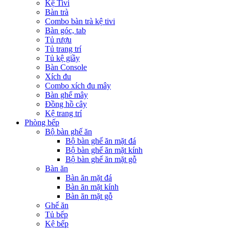
Kệ Tivi
Bàn trà
Combo bàn trà kệ tivi
Bàn góc, tab
Tủ rượu
Tủ trang trí
Tủ kệ giầy
Bàn Console
Xích đu
Combo xích đu mây
Bàn ghế mây
Đồng hồ cây
Kệ trang trí
Phòng bếp
Bộ bàn ghế ăn
Bộ bàn ghế ăn mặt đá
Bộ bàn ghế ăn mặt kính
Bộ bàn ghế ăn mặt gỗ
Bàn ăn
Bàn ăn mặt đá
Bàn ăn mặt kính
Bàn ăn mặt gỗ
Ghế ăn
Tủ bếp
Kệ bếp