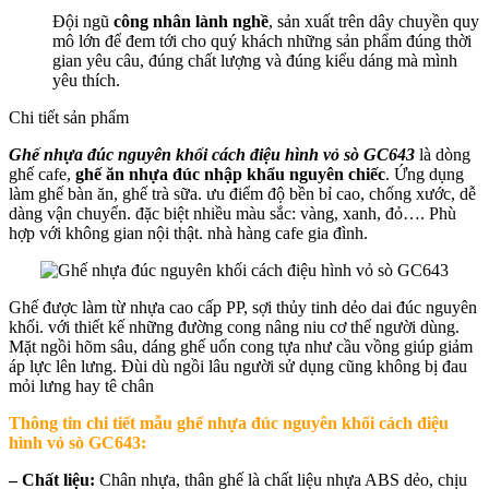
Đội ngũ
công nhân lành nghề
, sản xuất trên dây chuyền quy
mô lớn để đem tới cho quý khách những sản phẩm đúng thời
gian yêu câu, đúng chất lượng và đúng kiểu dáng mà mình
yêu thích.
Chi tiết sản phẩm
Ghế nhựa đúc nguyên khối cách điệu hình vỏ sò GC643
là dòng
ghế cafe,
ghế ăn nhựa đúc nhập khẩu nguyên chiếc
. Ứng dụng
làm ghế bàn ăn, ghế trà sữa. ưu điểm độ bền bỉ cao, chống xước, dễ
dàng vận chuyển. đặc biệt nhiều màu sắc: vàng, xanh, đỏ…. Phù
hợp với không gian nội thật. nhà hàng cafe gia đình.
Ghế được làm từ nhựa cao cấp PP, sợi thủy tinh dẻo dai đúc nguyên
khối. với thiết kế những đường cong nâng niu cơ thể người dùng.
Mặt ngồi hõm sâu, dáng ghế uốn cong tựa như cầu vồng giúp giảm
áp lực lên lưng. Đùi dù ngồi lâu người sử dụng cũng không bị đau
mỏi lưng hay tê chân
Thông tin chi tiết mẫu g
hế nhựa đúc nguyên khối cách điệu
hình vỏ sò GC643
:
– Chất liệu:
Chân nhựa, thân ghế là chất liệu nhựa ABS dẻo, chịu