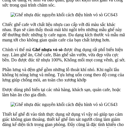
sức trong quá trình chăm sóc.
Chiếc ghế cafe với chất liệu nhựa cao cấp với đủ màu sắc khác
nhau. Bạn sẽ cảm thấy thoải mái khi ngồi trên những mẫu ghế này
để thưởng thức những ly cafe ngon. Đa dạng kích thước và mẫu mã
mang tới cho không gian quán cafe của bạn chất lượng hơn.
Chính vì thế mà
Ghế nhựa vỏ sò
được ứng dụng rất phổ biến hiện
nay. Làm ghế ăn, Ghế cafe, Bàn ghế sân vườn, vừa đẹp vừa cực
bền. Do được đúc từ nhựa 100%, Không mối mọt cong vênh, gỉ sét.
Phần lưng và đệm ghế gồm những lỗ thoát khí nhỏ. Khi ngồi lâu
không bị nóng lưng và mông. Tựa lưng uốn cong theo độ cong của
lưng giúp chống mỏi, an toàn cho xương khớp
Được dùng phổ biến tại các nhà hàng, khách sạn, quán cafe, hoặc
làm bàn ăn cho gia đình.
Thiết kế ghế đi vào tính thực dụng sử dụng vì vậy nó giúp tạo cảm
giác không gian thoáng. thiết kế ghế ôm sát người cũng làm giảm
đáng kể diện tích trong gian phòng. Đây cũng là đặc tính khiến cho