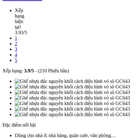
Xếp
hạng
hiện
tại!
3.93/5
1
2
3
4
5
Xếp hạng:
3.9
/
5
-
(210 Phiếu bầu)
Đặc điểm nổi bật
Dùng cho nhà ở, nhà hàng, quán cafe, văn phòng…