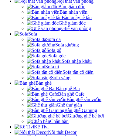
Nội thất văn phòng
Bàn giám đốc
Bàn nhân viên
Bàn quầy lễ tân
Ghế giám đốc
Ghế văn phòng
Sofa
Sofa da
Sofa giường
Sofa gỗ
Sofa góc
Sofa nhập khẩu
Sofa nỉ
Sofa tân cổ điển
Sofa văng
Bàn ghế
Bàn ghế Bar
Bàn ghế Cafe
Bàn ghế sân vườn
Ghế thư giãn
Bàn ghế Gaming
Giường ghế bể bơi
Chân bàn
Kệ Tivi
Nội thất Decor