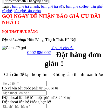
Tags :
bàn ghế trà chanh
,
bàn ghế trà sữa
,
bàn ghế coffee
,
bàn ghế
cà phê
,
bàn ghế sân vườn
GỌI NGAY ĐỂ NHẬN BÁO GIÁ ƯU ĐÃI
NHẤT!
NỘI THẤT HỮU BẰNG
Địa chỉ xưởng:
Hữu Bằng, Thạch Thất, Hà Nội
Gọi lại cho tôi
Đặt hàng đơn
0902 886 002
giản !
Chỉ cần để lại thông tin – Không cần thanh toán trước
Họ và tên bắt buộc phải từ 3-50 kí tự!
Điện thoại liên hệ bắt buộc phải từ 3-25 kí tự!
Điện thoại liên hệ không hợp lệ!