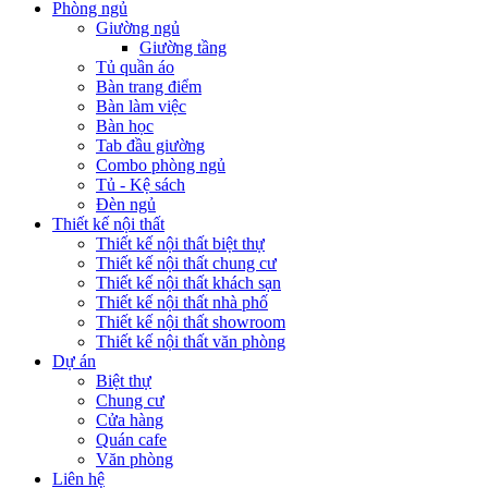
Phòng ngủ
Giường ngủ
Giường tầng
Tủ quần áo
Bàn trang điểm
Bàn làm việc
Bàn học
Tab đầu giường
Combo phòng ngủ
Tủ - Kệ sách
Đèn ngủ
Thiết kế nội thất
Thiết kế nội thất biệt thự
Thiết kế nội thất chung cư
Thiết kế nội thất khách sạn
Thiết kế nội thất nhà phố
Thiết kế nội thất showroom
Thiết kế nội thất văn phòng
Dự án
Biệt thự
Chung cư
Cửa hàng
Quán cafe
Văn phòng
Liên hệ