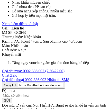
Nhập khẩu nguyên chiếc
Ghế nhựa dẻo PP cao cấp
Có khả năng xếp chồng, nhiều màu sắc
Giá hợp lý trên mọi mặt trận.
Xem thêm điểm nổi bật
Giá:
Liên hệ
Mã SP:
GC643
Thương hiệu:
Nhập khẩu
Kích thước:
Rộng 47cm x Sâu 51cm x cao 46/83cm
Màu:
Nhiều màu
Chất liệu:
Nhựa
Khuyến mãi
Tặng ngay voucher giảm giá cho đơn hàng kế tiếp
Gọi đặt mua:
0902 886 002
(7:30-22:00)
Chat Zalo
Gọi điện thoại
0902 886 002
Nhắn tin SMS
Copy link
Đặt mua
GỬI
Đội ngũ tư vấn của Nội Thất Hữu Bằng sẽ gọi lại để tư vấn tận tình