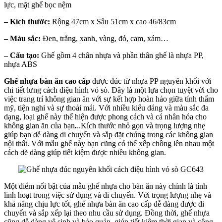
lực, mặt ghế bọc nệm
– Kích thước:
Rộng 47cm x Sâu 51cm x cao 46/83cm
– Màu sắc:
Đen, trắng, xanh, vàng, đỏ, cam, xám…
–
Cấu tạo:
Ghế gồm 4 chân nhựa và phần thân ghế là nhựa PP,
nhựa ABS
Ghế nhựa bàn ăn cao cấp
được đúc từ nhựa PP nguyên khối với
chi tiết lưng cách điệu hình vỏ sò. Đây là một lựa chọn tuyệt vời cho
việc trang trí không gian ăn với sự kết hợp hoàn hảo giữa tính thẩm
mỹ, tiện nghi và sự thoải mái. Với nhiều kiểu dáng và màu sắc đa
dạng, loại ghế này thể hiện được phong cách và cá nhân hóa cho
không gian ăn của bạn
.
..Kích thước nhỏ gọn và trọng lượng nhẹ
giúp bạn dễ dàng di chuyển và sắp đặt chúng trong các không gian
nội thất. Với mẫu ghế này bạn cũng có thể xếp chồng lên nhau một
cách dẽ dàng giúp tiết kiệm được nhiều không gian.
Một điểm nổi bật của mẫu ghế nhựa cho bàn ăn này chính là tính
linh hoạt trong việc sử dụng và di chuyển. Với trọng lượng nhẹ và
khả năng chịu lực tốt, ghế nhựa bàn ăn cao cấp dễ dàng được di
chuyển và sắp xếp lại theo nhu cầu sử dụng. Đồng thời, ghế nhựa
cũng dễ dàng vệ sinh và bảo quản, giúp tiết kiệm thời gian và công