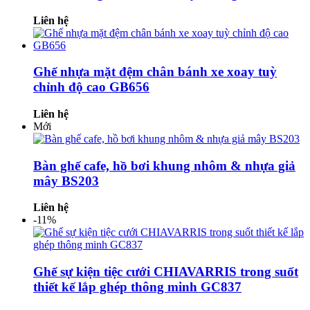
Liên hệ
Ghế nhựa mặt đệm chân bánh xe xoay tuỳ
chỉnh độ cao GB656
Liên hệ
Mới
Bàn ghế cafe, hồ bơi khung nhôm & nhựa giả
mây BS203
Liên hệ
-11%
Ghế sự kiện tiệc cưới CHIAVARRIS trong suốt
thiết kế lắp ghép thông minh GC837