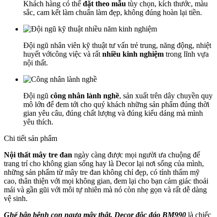
Khách hàng có thể
đặt theo mẫu
tùy chọn, kích thước, màu
sắc, cam kết làm chuẩn làm đẹp, không đúng hoàn lại tiền.
Đội ngũ nhân viên kỹ thuật tư vấn trẻ trung, năng động, nhiệt
huyết vớicông việc và rất
nhiều kinh nghiệm
trong lĩnh vựa
nội thất.
Đội ngũ
công nhân lành nghề
, sản xuất trên dây chuyền quy
mô lớn để đem tới cho quý khách những sản phẩm đúng thời
gian yêu câu, đúng chất lượng và đúng kiểu dáng mà mình
yêu thích.
Chi tiết sản phẩm
Nội thất mây tre đan
ngày càng được mọi người ưa chuộng để
trang trí cho không gian sống hay là Decor lại nơi sống của mình,
những sản phẩm từ mây tre đan không chỉ đẹp, có tính thẩm mỹ
cao, thân thiện với mọi không gian, đem lại cho bạn cảm giác thoải
mái và gần gũi với môi tự nhiên mà nó còn nhẹ gọn và rất dễ dàng
vệ sinh.
Ghế bập bênh con ngựa mây thật, Decor độc đáo BM990
là chiếc