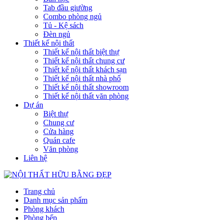
Tab đầu giường
Combo phòng ngủ
Tủ - Kệ sách
Đèn ngủ
Thiết kế nội thất
Thiết kế nội thất biệt thự
Thiết kế nội thất chung cư
Thiết kế nội thất khách sạn
Thiết kế nội thất nhà phố
Thiết kế nội thất showroom
Thiết kế nội thất văn phòng
Dự án
Biệt thự
Chung cư
Cửa hàng
Quán cafe
Văn phòng
Liên hệ
Trang chủ
Danh mục sản phẩm
Phòng khách
Phòng bếp