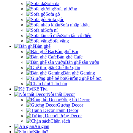
Sofa da
Sofa giường
Sofa gỗ
Sofa góc
Sofa nhập khẩu
Sofa nỉ
Sofa tân cổ điển
Sofa văng
Bàn ghế
Bàn ghế Bar
Bàn ghế Cafe
Bàn ghế sân vườn
Ghế thư giãn
Bàn ghế Gaming
Giường ghế bể bơi
Chân bàn
Kệ Tivi
Nội thất Decor
Đồng hồ Decor
Gương Decor
Tranh Decor
Tượng Decor
Chặn sách
Án gian
Sập thờ