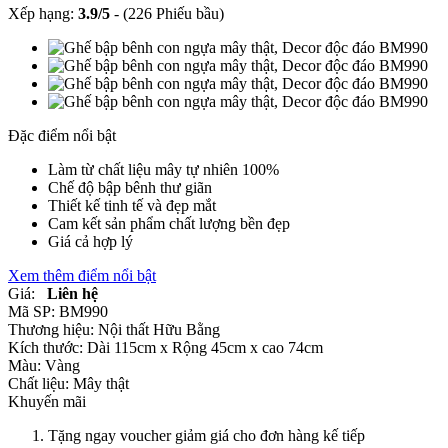
Xếp hạng:
3.9
/
5
-
(226 Phiếu bầu)
Đặc điểm nổi bật
Làm từ chất liệu mây tự nhiên 100%
Chế độ bập bênh thư giãn
Thiết kế tinh tế và đẹp mắt
Cam kết sản phẩm chất lượng bền đẹp
Giá cả hợp lý
Xem thêm điểm nổi bật
Giá:
Liên hệ
Mã SP:
BM990
Thương hiệu:
Nội thất Hữu Bằng
Kích thước:
Dài 115cm x Rộng 45cm x cao 74cm
Màu:
Vàng
Chất liệu:
Mây thật
Khuyến mãi
Tặng ngay voucher giảm giá cho đơn hàng kế tiếp