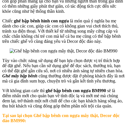
còn góp phần mang lại cho bạn và những người thân trong gia đình
có thêm những giây phút thư giãn, có tác động tích cực đến sức
khỏe cũng như hệ thống thần kinh.
Chiếc
ghế bập bênh hình con ngựa
là món quà ý nghĩa ba mẹ
dành cho các con, giúp các con có không gian vui chơi thích thú,
tránh xa điện thoại. Với thiết kế từ những song mây cứng cáp và
chắc chắn không chỉ trẻ con mà kể cả ba mẹ cũng có thể bập bênh
trên chiếc ghế vô cùng đáng yêu và Decor độc đáo này.
Tùy vào chức năng sử dụng để bạn lựa chọn được vị trí thích hợp
để đặt ghế. Nếu bạn cần sử dụng ghế để đọc sách, thưởng trà, bạn
có thể đặt ghế gần cửa sổ, nơi có nhiều ánh sáng tự nhiên chan hòa.
Ghế mây bập bênh
cũng thường được đặt ở phòng khách đây là nơi
mà cả gia đình sum họp, chuyện trò và gắn kết tình yêu thương.
Với không gian cafe thì
ghế bập bênh con ngựa BM990
sẽ là
điểm nhấn mới cho quán bạn về tính độc lạ và mới mẻ mà chúng
đem lại, trở thành một nới chill để cho các bạn khách hàng sống ảo,
thu hút khách và cũng đóng góp thêm phần nổi trội của quán.
Tại sao lại chọn
Ghế bập bênh con ngựa mây thật, Decor độc
đáo BM990: