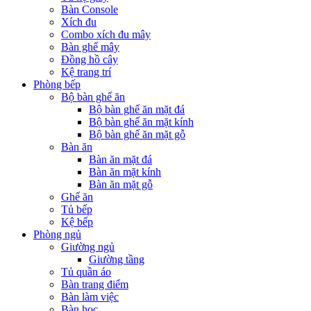
Bàn Console
Xích đu
Combo xích đu mây
Bàn ghế mây
Đồng hồ cây
Kệ trang trí
Phòng bếp
Bộ bàn ghế ăn
Bộ bàn ghế ăn mặt đá
Bộ bàn ghế ăn mặt kính
Bộ bàn ghế ăn mặt gỗ
Bàn ăn
Bàn ăn mặt đá
Bàn ăn mặt kính
Bàn ăn mặt gỗ
Ghế ăn
Tủ bếp
Kệ bếp
Phòng ngủ
Giường ngủ
Giường tầng
Tủ quần áo
Bàn trang điểm
Bàn làm việc
Bàn học