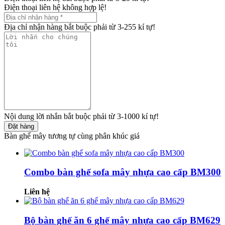
Điện thoại liên hệ không hợp lệ!
Địa chỉ nhận hàng bắt buộc phải từ 3-255 kí tự!
Nội dung lời nhắn bắt buộc phải từ 3-1000 kí tự!
Đặt hàng
Bàn ghế mây tương tự cùng phân khúc giá
Combo bàn ghế sofa mây nhựa cao cấp BM300
Liên hệ
Bộ bàn ghế ăn 6 ghế mây nhựa cao cấp BM629