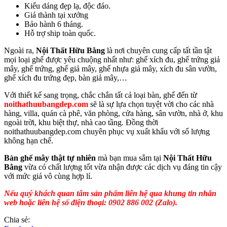
Kiểu dáng đẹp lạ, độc đáo.
Giá thành tại xưởng
Bảo hành 6 tháng.
Hỗ trợ ship toàn quốc.
Ngoài ra,
Nội Thất Hữu Bằng
là nơi chuyên cung cấp tất tần tật
mọi loại ghế được yêu chuộng nhất như: ghế xích đu, ghế trứng giả
mây, ghế trứng, ghế giả mây, ghế nhựa giả mây, xích đu sân vườn,
ghế xích đu trứng đẹp, bàn giả mây,…
Với thiết kế sang trọng, chắc chắn tất cả loại bàn, ghế đến từ
noithathuubangdep.com
sẽ là sự lựa chọn tuyệt vời cho các nhà
hàng, villa, quán cà phê, văn phòng, cửa hàng, sân vườn, nhà ở, khu
ngoài trời, khu biệt thự, nhà cao tầng. Đồng thời
noithathuubangdep.com chuyên phục vụ xuất khẩu với số lượng
không hạn chế.
Bàn ghế mây thật tự nhiên
mà bạn mua sắm tại
Nội Thất Hữu
Bằng
vừa có chất lượng tốt vừa nhận được các dịch vụ đáng tin cậy
với mức giá vô cùng hợp lí.
Nếu quý khách quan tâm sản phẩm liên hệ qua khung tin nhắn
web hoặc liên hệ số điện thoại: 0902 886 002 (Zalo).
Chia sẻ: