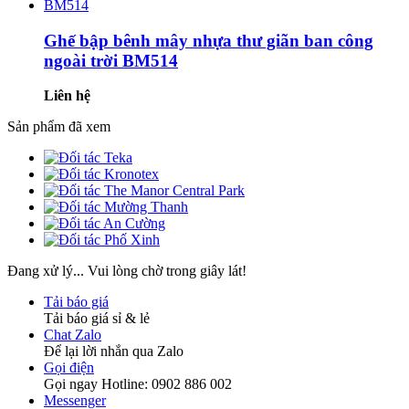
Ghế bập bênh mây nhựa thư giãn ban công
ngoài trời BM514
Liên hệ
Sản phẩm đã xem
Đang xử lý... Vui lòng chờ trong giây lát!
Tải báo giá
Tải báo giá sỉ & lẻ
Chat Zalo
Để lại lời nhắn qua Zalo
Gọi điện
Gọi ngay Hotline: 0902 886 002
Messenger