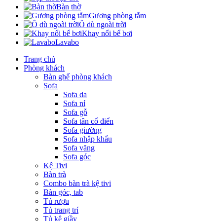
Bàn thờ
Gương phòng tắm
Ô dù ngoài trời
Khay nổi bể bơi
Lavabo
Trang chủ
Phòng khách
Bàn ghế phòng khách
Sofa
Sofa da
Sofa nỉ
Sofa gỗ
Sofa tân cổ điển
Sofa giường
Sofa nhập khẩu
Sofa văng
Sofa góc
Kệ Tivi
Bàn trà
Combo bàn trà kệ tivi
Bàn góc, tab
Tủ rượu
Tủ trang trí
Tủ kệ giầy