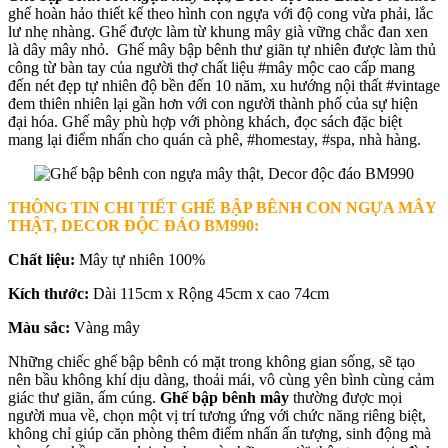
ghế hoàn hảo thiết kế theo hình con ngựa với độ cong vừa phải, lắc
lư nhẹ nhàng. Ghế được làm từ khung mây già vững chắc đan xen
là dây mây nhỏ. Ghế mây bập bênh thư giãn tự nhiên được làm thủ
công từ bàn tay của người thợ chất liệu #mây mộc cao cấp mang
đến nét đẹp tự nhiên độ bền đến 10 năm, xu hướng nội thất #vintage
đem thiên nhiên lại gần hơn với con người thành phố của sự hiện
đại hóa. Ghế mây phù hợp với phòng khách, đọc sách đặc biệt
mang lại điểm nhấn cho quán cà phê, #homestay, #spa, nhà hàng.
THÔNG TIN CHI TIẾT GHẾ BẬP BÊNH CON NGỰA MÂY
THẬT, DECOR ĐỘC ĐÁO
BM990:
Chất liệu:
Mây tự nhiên 100%
Kích thước:
Dài 115cm x Rộng 45cm x cao 74cm
Màu sắc:
Vàng mây
Những chiếc ghế bập bênh có mặt trong không gian sống, sẽ tạo
nên bầu không khí dịu dàng, thoải mái, vô cùng yên bình cùng cảm
giác thư giãn, ấm cúng.
Ghế bập bênh mây
thường được mọi
người mua về, chọn một vị trí tương ứng với chức năng riêng biệt,
không chỉ giúp căn phòng thêm điểm nhấn ấn tượng, sinh động mà