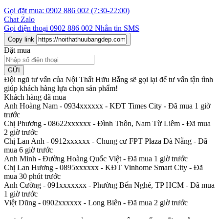
Gọi đặt mua:
0902 886 002
(7:30-22:00)
Chat Zalo
Gọi điện thoại
0902 886 002
Nhắn tin SMS
Copy link
Đặt mua
GỬI
Đội ngũ tư vấn của Nội Thất Hữu Bằng sẽ gọi lại để tư vấn tận tình
giúp khách hàng lựa chọn sản phẩm
!
Khách hàng đã mua
Anh Hoàng Nam - 0934xxxxxx
-
KĐT Times City - Đã mua 1 giờ
trước
Chị Phương - 08622xxxxxx
-
Đình Thôn, Nam Từ Liêm - Đã mua
2 giờ trước
Chị Lan Anh - 0912xxxxxx
-
Chung cư FPT Plaza Đà Nẵng - Đã
mua 6 giờ trước
Anh Minh
-
Đường Hoàng Quốc Việt - Đã mua 1 giờ trước
Chị Lan Hương - 0895xxxxxx
-
KĐT Vinhome Smart City - Đã
mua 30 phút trước
Anh Cường - 091xxxxxxx
-
Phường Bến Nghé, TP HCM - Đã mua
1 giờ trước
Việt Dũng - 0902xxxxxx
-
Long Biên - Đã mua 2 giờ trước