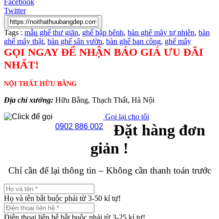
Facebook
Twitter
Tags :
mẫu ghế thư giãn
,
ghế bập bênh
,
bàn ghế mây tự nhiên
,
bàn
ghế mây thật
,
bàn ghế sân vườn
,
bàn ghế ban công
,
ghế mây
GỌI NGAY ĐỂ NHẬN BÁO GIÁ ƯU ĐÃI
NHẤT!
NỘI THẤT HỮU BẰNG
Địa chỉ xưởng:
Hữu Bằng, Thạch Thất, Hà Nội
Gọi lại cho tôi
Đặt hàng đơn
0902 886 002
giản !
Chỉ cần để lại thông tin – Không cần thanh toán trước
Họ và tên bắt buộc phải từ 3-50 kí tự!
Điện thoại liên hệ bắt buộc phải từ 3-25 kí tự!