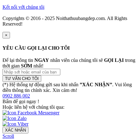
Kết nối với chúng tôi
Copyrights © 2016 - 2025 Noithathuubangdep.com. All Rights
Reserved!
×
YÊU CẦU GỌI LẠI CHO TÔI
Để lại thông tin
NGAY
nhân viên của chúng tôi sẽ
GỌI LẠI
trong
thời gian
SỚM
nhất!
TƯ VẤN CHO TÔI
(*) Hệ thống tự động gửi sau khi nhấn
”XÁC NHẬN”
. Vui lòng
điền thông tin chính xác. Xin cảm ơn!
0902 886 002
Bấm để gọi ngay
!
Hoặc liên hệ với chúng tôi qua:
XÁC NHẬN
Scroll