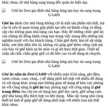
khác nhau, từ nhà hàng sang trọng đến quán ăn hiện đại.
Ghế ăn
dành cho nhà hàng không chỉ là một sản phẩm nội thất, mà
còn là yếu tố quan trọng góp phần tạo nên sự thành công và đẳng
cấp cho không gian nhà hàng của bạn. Hãy để những chiếc ghế ăn
của chúng tôi đồng hành cùng bạn trong việc mang đến những trải
nghiệm tuyệt vời cho khách hàng. Chân ghế được làm từ sắt nhập
khẩu, sơn tĩnh điện bền bỉ, không chỉ giúp ghế thêm vững chãi mà
còn bảo vệ ghế khỏi sự ăn mòn và gỉ sét theo thời gian. Thiết kế
chân sắt chắc chắn giúp ghế có độ bền cao và dễ dàng di chuyển.
Ghế ăn nệm da Desi GA400
với nhiều màu (Ghi sáng, ghi đậm,
xanh coban, cam, vàng...) dễ dàng phối kết hợp với nhiều đồ dùng
và vật dụng khác trong mọi không gian sử dụng từ khu vực phòng
ăn với công năng là
ghế ăn
hay phòng ngủ với công năng là
ghế
trang điểm
cho chị em sử dụng hay ghế đọc sách, ghế uống cafe,
ghế nhà hàng đều thích hợp và tiện dụng. Màu sắc trang nhã cùng
thiết kế tinh tế giúp ghế dễ dàng phối hợp với nhiều loại nội thất
khác nhau.