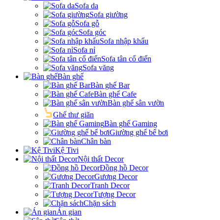
Sofa da
Sofa giường
Sofa gỗ
Sofa góc
Sofa nhập khẩu
Sofa nỉ
Sofa tân cổ điển
Sofa văng
Bàn ghế
Bàn ghế Bar
Bàn ghế Cafe
Bàn ghế sân vườn
Ghế thư giãn
Bàn ghế Gaming
Giường ghế bể bơi
Chân bàn
Kệ Tivi
Nội thất Decor
Đồng hồ Decor
Gương Decor
Tranh Decor
Tượng Decor
Chặn sách
Án gian