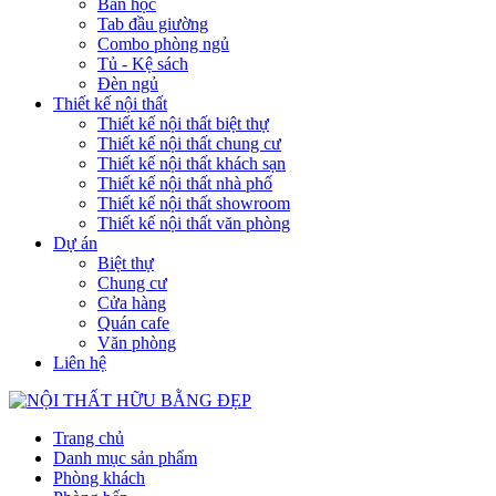
Bàn học
Tab đầu giường
Combo phòng ngủ
Tủ - Kệ sách
Đèn ngủ
Thiết kế nội thất
Thiết kế nội thất biệt thự
Thiết kế nội thất chung cư
Thiết kế nội thất khách sạn
Thiết kế nội thất nhà phố
Thiết kế nội thất showroom
Thiết kế nội thất văn phòng
Dự án
Biệt thự
Chung cư
Cửa hàng
Quán cafe
Văn phòng
Liên hệ
Trang chủ
Danh mục sản phẩm
Phòng khách