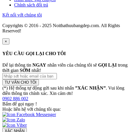
Chính sách đổi trả
Kết nối với chúng tôi
Copyrights © 2016 - 2025 Noithathuubangdep.com. All Rights
Reserved!
×
YÊU CẦU GỌI LẠI CHO TÔI
Để lại thông tin
NGAY
nhân viên của chúng tôi sẽ
GỌI LẠI
trong
thời gian
SỚM
nhất!
TƯ VẤN CHO TÔI
(*) Hệ thống tự động gửi sau khi nhấn
”XÁC NHẬN”
. Vui lòng
điền thông tin chính xác. Xin cảm ơn!
0902 886 002
Bấm để gọi ngay
!
Hoặc liên hệ với chúng tôi qua:
XÁC NHẬN