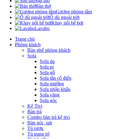
Sập thờ
Bàn thờ
Gương phòng tắm
Ô dù ngoài trời
Khay nổi bể bơi
Lavabo
Trang chủ
Phòng khách
Bàn ghế phòng khách
Sofa
Sofa da
Sofa nỉ
Sofa gỗ
Sofa tân cổ điển
Sofa giường
Sofa nhập khẩu
Sofa văng
Sofa góc
Kệ Tivi
Bàn trà
Combo bàn trà kệ tivi
Bàn góc, tab
Tủ rượu
Tủ trang trí