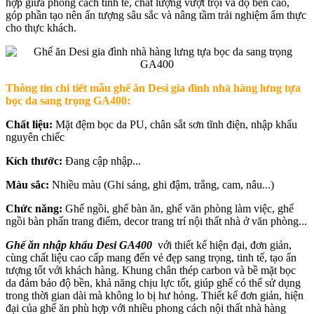
hợp giữa phong cách tinh tế, chất lượng vượt trội và độ bền cao,
góp phần tạo nên ấn tượng sâu sắc và nâng tầm trải nghiệm ẩm thực
cho thực khách.
Thông tin chi tiết mẫu ghế ăn Desi gia đình nhà hàng lưng tựa
bọc da sang trọng GA400:
Chất liệu:
Mặt đệm bọc da PU, chân sắt sơn tĩnh điện, nhập khẩu
nguyên chiếc
Kích thước:
Đang cập nhập...
Màu sắc:
Nhiều màu (Ghi sáng, ghi đậm, trắng, cam, nâu...)
Chức năng:
Ghế ngồi, ghế bàn ăn, ghế văn phòng làm việc, ghế
ngồi bàn phấn trang điểm, decor trang trí nội thất nhà ở văn phòng...
Ghế ăn nhập khẩu Desi GA400
với thiết kế hiện đại, đơn giản,
cùng chất liệu cao cấp mang đến vẻ đẹp sang trọng, tinh tế, tạo ấn
tượng tốt với khách hàng. Khung chân thép carbon và bề mặt bọc
da đảm bảo độ bền, khả năng chịu lực tốt, giúp ghế có thể sử dụng
trong thời gian dài mà không lo bị hư hỏng. Thiết kế đơn giản, hiện
đại của ghế ăn phù hợp với nhiều phong cách nội thất nhà hàng