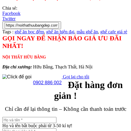
Chia sẻ:
Facebook
Twitter
Tags :
ghế ăn bọc đệm
,
ghế ăn hiện đại
,
mẫu ghế ăn
,
ghế cafe giá rẻ
GỌI NGAY ĐỂ NHẬN BÁO GIÁ ƯU ĐÃI
NHẤT!
NỘI THẤT HỮU BẰNG
Địa chỉ xưởng:
Hữu Bằng, Thạch Thất, Hà Nội
Gọi lại cho tôi
Đặt hàng đơn
0902 886 002
giản !
Chỉ cần để lại thông tin – Không cần thanh toán trước
Họ và tên bắt buộc phải từ 3-50 kí tự!