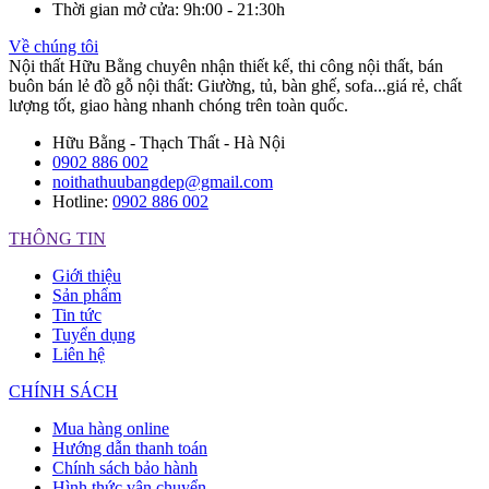
Thời gian mở cửa
: 9h:00 - 21:30h
Về chúng tôi
Nội thất Hữu Bằng chuyên nhận thiết kế, thi công nội thất, bán
buôn bán lẻ đồ gỗ nội thất: Giường, tủ, bàn ghế, sofa...giá rẻ, chất
lượng tốt, giao hàng nhanh chóng trên toàn quốc.
Hữu Bằng - Thạch Thất - Hà Nội
0902 886 002
noithathuubangdep@gmail.com
Hotline:
0902 886 002
THÔNG TIN
Giới thiệu
Sản phẩm
Tin tức
Tuyển dụng
Liên hệ
CHÍNH SÁCH
Mua hàng online
Hướng dẫn thanh toán
Chính sách bảo hành
Hình thức vận chuyển