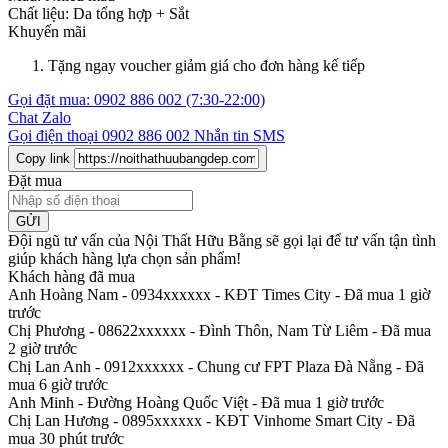
Chất liệu:
Da tổng hợp +
Sắt
Khuyến mãi
Tặng ngay voucher giảm giá cho đơn hàng kế tiếp
Gọi đặt mua:
0902 886 002
(7:30-22:00)
Chat Zalo
Gọi điện thoại
0902 886 002
Nhắn tin SMS
Copy link
Đặt mua
GỬI
Đội ngũ tư vấn của Nội Thất Hữu Bằng sẽ gọi lại để tư vấn tận tình
giúp khách hàng lựa chọn sản phẩm
!
Khách hàng đã mua
Anh Hoàng Nam - 0934xxxxxx
-
KĐT Times City - Đã mua 1 giờ
trước
Chị Phương - 08622xxxxxx
-
Đình Thôn, Nam Từ Liêm - Đã mua
2 giờ trước
Chị Lan Anh - 0912xxxxxx
-
Chung cư FPT Plaza Đà Nẵng - Đã
mua 6 giờ trước
Anh Minh
-
Đường Hoàng Quốc Việt - Đã mua 1 giờ trước
Chị Lan Hương - 0895xxxxxx
-
KĐT Vinhome Smart City - Đã
mua 30 phút trước