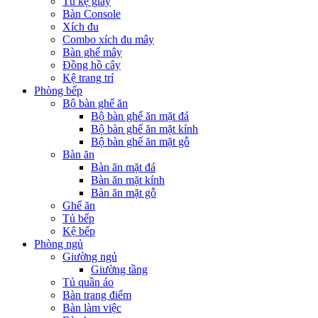
Tủ kệ giầy
Bàn Console
Xích đu
Combo xích đu mây
Bàn ghế mây
Đồng hồ cây
Kệ trang trí
Phòng bếp
Bộ bàn ghế ăn
Bộ bàn ghế ăn mặt đá
Bộ bàn ghế ăn mặt kính
Bộ bàn ghế ăn mặt gỗ
Bàn ăn
Bàn ăn mặt đá
Bàn ăn mặt kính
Bàn ăn mặt gỗ
Ghế ăn
Tủ bếp
Kệ bếp
Phòng ngủ
Giường ngủ
Giường tầng
Tủ quần áo
Bàn trang điểm
Bàn làm việc