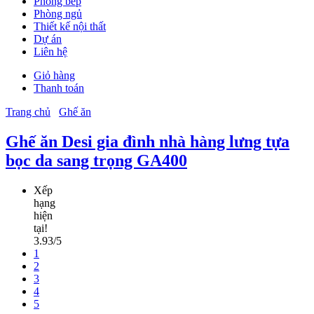
Phòng bếp
Phòng ngủ
Thiết kế nội thất
Dự án
Liên hệ
Giỏ hàng
Thanh toán
Trang chủ
Ghế ăn
Ghế ăn Desi gia đình nhà hàng lưng tựa
bọc da sang trọng GA400
Xếp
hạng
hiện
tại!
3.93/5
1
2
3
4
5