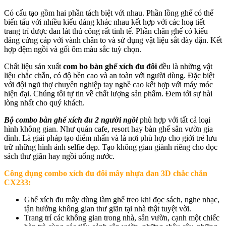
Có cấu tạo gồm hai phần tách biệt với nhau. Phần lồng ghế có thể
biến tấu với nhiều kiểu dáng khác nhau kết hợp với các hoạ tiết
trang trí được đan lát thủ công rất tinh tế. Phần chân ghế có kiểu
dáng cứng cáp với vành chân to và sử dụng vật liệu sắt dày dặn. Kết
hợp đệm ngồi và gối ôm màu sắc tuỳ chọn.
Chất liệu sản xuất
com bo bàn ghế xích đu đôi
đều là những vật
liệu chắc chắn, có độ bền cao và an toàn với người dùng. Đặc biệt
với đội ngũ thợ chuyên nghiệp tay nghề cao kết hợp với máy móc
hiện đại. Chúng tôi tự tin về chất lượng sản phẩm. Đem tới sự hài
lòng nhất cho quý khách.
Bộ combo bàn ghế xích đu 2 người ngồi
phù hợp với tất cả loại
hình không gian. Như quán cafe, resort hay bàn ghế sân vườn gia
đình. Là giải pháp tạo điểm nhấn và là nơi phù hợp cho giới trẻ lưu
trữ những hình ảnh selfie đẹp. Tạo không gian giành riêng cho đọc
sách thư giãn hay ngồi uống nước.
Công dụng combo xích đu đôi mây nhựa đan 3D chắc chắn
CX233:
Ghế xích đu mây dùng làm ghế treo khi đọc sách, nghe nhạc,
tận hưởng không gian thư giãn tại nhà thật tuyệt vời.
Trang trí các không gian trong nhà, sân vườn, cạnh một chiếc