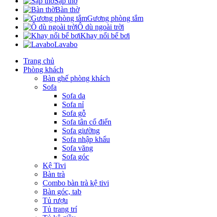
Sập thờ
Bàn thờ
Gương phòng tắm
Ô dù ngoài trời
Khay nổi bể bơi
Lavabo
Trang chủ
Phòng khách
Bàn ghế phòng khách
Sofa
Sofa da
Sofa nỉ
Sofa gỗ
Sofa tân cổ điển
Sofa giường
Sofa nhập khẩu
Sofa văng
Sofa góc
Kệ Tivi
Bàn trà
Combo bàn trà kệ tivi
Bàn góc, tab
Tủ rượu
Tủ trang trí