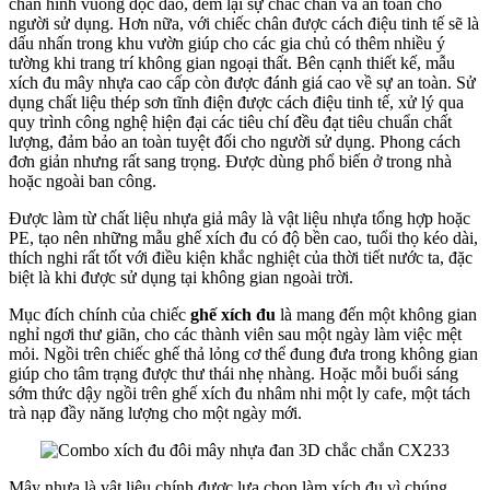
chân hình vuông độc đáo, đem lại sự chắc chắn và an toàn cho
người sử dụng. Hơn nữa, với chiếc chân được cách điệu tinh tế sẽ là
dấu nhấn trong khu vườn giúp cho các gia chủ có thêm nhiều ý
tường khi trang trí không gian ngoại thất. Bên cạnh thiết kế, mẫu
xích đu mây nhựa cao cấp còn được đánh giá cao về sự an toàn. Sử
dụng chất liệu thép sơn tĩnh điện được cách điệu tinh tế, xử lý qua
quy trình công nghệ hiện đại các tiêu chí đều đạt tiêu chuẩn chất
lượng, đảm bảo an toàn tuyệt đối cho người sử dụng. Phong cách
đơn giản nhưng rất sang trọng. Được dùng phổ biến ở trong nhà
hoặc ngoài ban công.
Được làm từ chất liệu nhựa giả mây là vật liệu nhựa tổng hợp hoặc
PE, tạo nên những mẫu ghế xích đu có độ bền cao, tuổi thọ kéo dài,
thích nghi rất tốt với điều kiện khắc nghiệt của thời tiết nước ta, đặc
biệt là khi được sử dụng tại không gian ngoài trời.
Mục đích chính của chiếc
ghế xích đu
là mang đến một không gian
nghỉ ngơi thư giãn, cho các thành viên sau một ngày làm việc mệt
mỏi. Ngồi trên chiếc ghế thả lỏng cơ thể đung đưa trong không gian
giúp cho tâm trạng được thư thái nhẹ nhàng. Hoặc mỗi buổi sáng
sớm thức dậy ngồi trên ghế xích đu nhâm nhi một ly cafe, một tách
trà nạp đầy năng lượng cho một ngày mới.
Mây nhựa là vật liệu chính được lựa chọn làm xích đu vì chúng