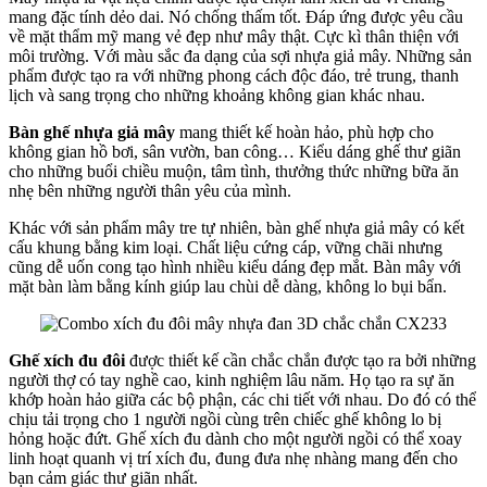
mang đặc tính dẻo dai. Nó chống thấm tốt. Đáp ứng được yêu cầu
về mặt thẩm mỹ mang vẻ đẹp như mây thật. Cực kì thân thiện với
môi trường. Với màu sắc đa dạng của sợi nhựa giả mây. Những sản
phẩm được tạo ra với những phong cách độc đáo, trẻ trung, thanh
lịch và sang trọng cho những khoảng không gian khác nhau.
Bàn ghế nhựa giả mây
mang thiết kế hoàn hảo, phù hợp cho
không gian hồ bơi, sân vườn, ban công… Kiểu dáng ghế thư giãn
cho những buổi chiều muộn, tâm tình, thưởng thức những bữa ăn
nhẹ bên những người thân yêu của mình.
Khác với sản phẩm mây tre tự nhiên, bàn ghế nhựa giả mây có kết
cấu khung bằng kim loại. Chất liệu cứng cáp, vững chãi nhưng
cũng dễ uốn cong tạo hình nhiều kiểu dáng đẹp mắt. Bàn mây với
mặt bàn làm bằng kính giúp lau chùi dễ dàng, không lo bụi bẩn.
Ghế xích đu đôi
được thiết kế cần chắc chắn được tạo ra bởi những
người thợ có tay nghề cao, kinh nghiệm lâu năm. Họ tạo ra sự ăn
khớp hoàn hảo giữa các bộ phận, các chi tiết với nhau. Do đó có thể
chịu tải trọng cho 1 người ngồi cùng trên chiếc ghế không lo bị
hỏng hoặc đứt. Ghế xích đu dành cho một người ngồi có thể xoay
linh hoạt quanh vị trí xích đu, đung đưa nhẹ nhàng mang đến cho
bạn cảm giác thư giãn nhất.