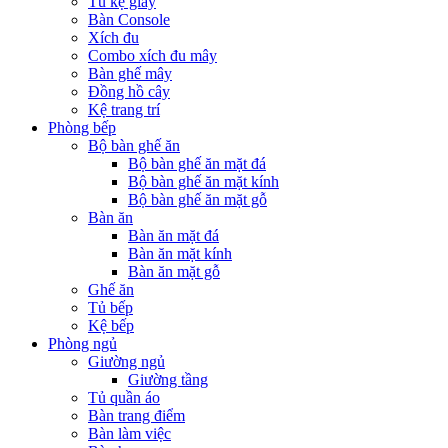
Tủ kệ giầy
Bàn Console
Xích đu
Combo xích đu mây
Bàn ghế mây
Đồng hồ cây
Kệ trang trí
Phòng bếp
Bộ bàn ghế ăn
Bộ bàn ghế ăn mặt đá
Bộ bàn ghế ăn mặt kính
Bộ bàn ghế ăn mặt gỗ
Bàn ăn
Bàn ăn mặt đá
Bàn ăn mặt kính
Bàn ăn mặt gỗ
Ghế ăn
Tủ bếp
Kệ bếp
Phòng ngủ
Giường ngủ
Giường tầng
Tủ quần áo
Bàn trang điểm
Bàn làm việc