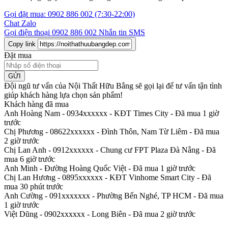
Gọi đặt mua:
0902 886 002
(7:30-22:00)
Chat Zalo
Gọi điện thoại
0902 886 002
Nhắn tin SMS
Copy link
Đặt mua
GỬI
Đội ngũ tư vấn của Nội Thất Hữu Bằng sẽ gọi lại để tư vấn tận tình
giúp khách hàng lựa chọn sản phẩm
!
Khách hàng đã mua
Anh Hoàng Nam - 0934xxxxxx
-
KĐT Times City - Đã mua 1 giờ
trước
Chị Phương - 08622xxxxxx
-
Đình Thôn, Nam Từ Liêm - Đã mua
2 giờ trước
Chị Lan Anh - 0912xxxxxx
-
Chung cư FPT Plaza Đà Nẵng - Đã
mua 6 giờ trước
Anh Minh
-
Đường Hoàng Quốc Việt - Đã mua 1 giờ trước
Chị Lan Hương - 0895xxxxxx
-
KĐT Vinhome Smart City - Đã
mua 30 phút trước
Anh Cường - 091xxxxxxx
-
Phường Bến Nghé, TP HCM - Đã mua
1 giờ trước
Việt Dũng - 0902xxxxxx
-
Long Biên - Đã mua 2 giờ trước