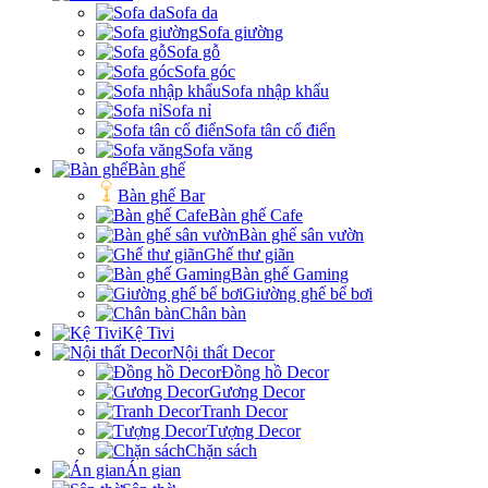
Sofa da
Sofa giường
Sofa gỗ
Sofa góc
Sofa nhập khẩu
Sofa nỉ
Sofa tân cổ điển
Sofa văng
Bàn ghế
Bàn ghế Bar
Bàn ghế Cafe
Bàn ghế sân vườn
Ghế thư giãn
Bàn ghế Gaming
Giường ghế bể bơi
Chân bàn
Kệ Tivi
Nội thất Decor
Đồng hồ Decor
Gương Decor
Tranh Decor
Tượng Decor
Chặn sách
Án gian