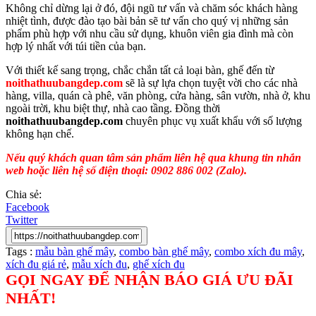
Không chỉ dừng lại ở đó, đội ngũ tư vấn và chăm sóc khách hàng
nhiệt tình, được đào tạo bài bản sẽ tư vấn cho quý vị những sản
phẩm phù hợp với nhu cầu sử dụng, khuôn viên gia đình mà còn
hợp lý nhất với túi tiền của bạn.
Với thiết kế sang trọng, chắc chắn tất cả loại bàn, ghế đến từ
noithathuubangdep.com
sẽ là sự lựa chọn tuyệt vời cho các nhà
hàng, villa, quán cà phê, văn phòng, cửa hàng, sân vườn, nhà ở, khu
ngoài trời, khu biệt thự, nhà cao tầng. Đồng thời
noithathuubangdep.com
chuyên phục vụ xuất khẩu với số lượng
không hạn chế.
Nếu quý khách quan tâm sản phẩm liên hệ qua khung tin nhắn
web hoặc liên hệ số điện thoại: 0902 886 002 (Zalo).
Chia sẻ:
Facebook
Twitter
Tags :
mẫu bàn ghế mây
,
combo bàn ghế mây
,
combo xích đu mây
,
xích đu giá rẻ
,
mẫu xích đu
,
ghế xích đu
GỌI NGAY ĐỂ NHẬN BÁO GIÁ ƯU ĐÃI
NHẤT!