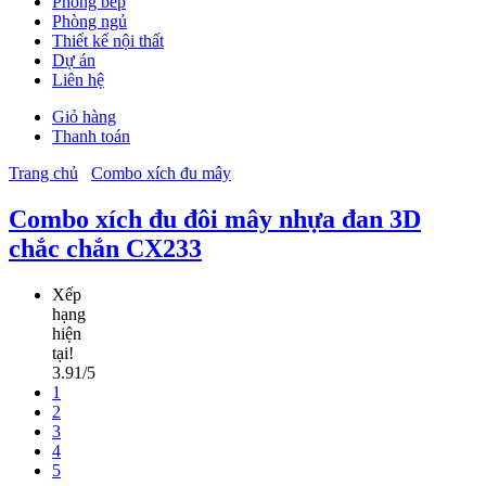
Phòng bếp
Phòng ngủ
Thiết kế nội thất
Dự án
Liên hệ
Giỏ hàng
Thanh toán
Trang chủ
Combo xích đu mây
Combo xích đu đôi mây nhựa đan 3D
chắc chắn CX233
Xếp
hạng
hiện
tại!
3.91/5
1
2
3
4
5