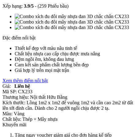
Xếp hạng:
3.9
/
5
-
(259 Phiếu bầu)
Đặc điểm nổi bật
Thiết kế đẹp với màu nâu tinh tế
Chất liệu nhựa cao cấp chịu được mưa nắng
Đệm ngồi êm, không đau lưng
Cam kết sản phẩm chất lượng bền đẹp
Giá hợp lý trên mọi mặt trận
Xem thêm điểm nổi bật
Giá:
Liên hệ
Mã SP:
CX233
Thương hiệu:
Nội thất Hữu Bằng
Kích thước:
Lồng 1m2 x 1m2 đế vuông 1m2 và cần cao 2m2 từ đất
lên tới đỉnh cần. Dành cho 2 người ngồi chịu được 2 tạ.
Màu:
Vàng
Chất liệu:
Thép +
Mây nhựa
Khuyến mãi
Tặng ngay voucher giảm giá cho đơn hàng kế tiếp