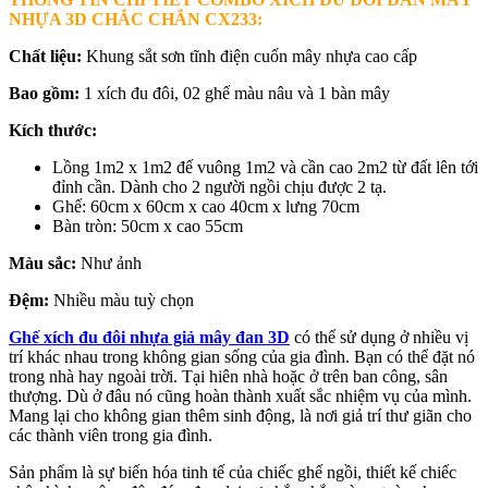
NHỰA 3D CHẮC CHẮN CX233:
Chất liệu:
Khung sắt sơn tĩnh điện cuốn mây nhựa cao cấp
Bao gồm:
1 xích đu đôi, 02 ghế màu nâu và 1 bàn mây
Kích thước:
Lồng 1m2 x 1m2 đế vuông 1m2 và cần cao 2m2 từ đất lên tới
đỉnh cần. Dành cho 2 người ngồi chịu được 2 tạ.
Ghế: 60cm x 60cm x cao 40cm x lưng 70cm
Bàn tròn: 50cm x cao 55cm
Màu sắc:
Như ảnh
Đệm:
Nhiều màu tuỳ chọn
Ghế xích đu đôi nhựa giả mây đan 3D
có thể sử dụng ở nhiều vị
trí khác nhau trong không gian sống của gia đình. Bạn có thể đặt nó
trong nhà hay ngoài trời. Tại hiên nhà hoặc ở trên ban công, sân
thượng. Dù ở đâu nó cũng hoàn thành xuất sắc nhiệm vụ của mình.
Mang lại cho không gian thêm sinh động, là nơi giả trí thư giãn cho
các thành viên trong gia đình.
Sản phẩm là sự biến hóa tinh tế của chiếc ghế ngồi, thiết kế chiếc