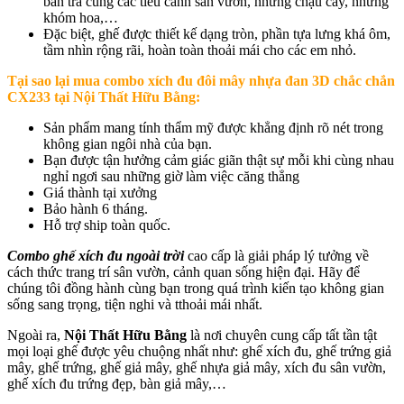
bàn trà cùng các tiểu cảnh sân vườn, những chậu cây, những
khóm hoa,…
Đặc biệt, ghế được thiết kế dạng tròn, phần tựa lưng khá ôm,
tầm nhìn rộng rãi, hoàn toàn thoải mái cho các em nhỏ.
Tại sao lại mua c
ombo xích đu đôi mây nhựa đan 3D chắc chắn
CX233 tại Nội Thất Hữu Bằng
:
Sản phẩm mang tính thẩm mỹ được khẳng định rõ nét trong
không gian ngôi nhà của bạn.
Bạn được tận hưởng cảm giác giãn thật sự mỗi khi cùng nhau
nghỉ ngơi sau những giờ làm việc căng thẳng
Giá thành tại xưởng
Bảo hành 6 tháng.
Hỗ trợ ship toàn quốc.
Combo ghế xích đu ngoài trời
cao cấp là giải pháp lý tưởng về
cách thức trang trí sân vườn, cảnh quan sống hiện đại. Hãy để
chúng tôi đồng hành cùng bạn trong quá trình kiến tạo không gian
sống sang trọng, tiện nghi và tthoải mái nhất.
Ngoài ra,
Nội Thất Hữu Bằng
là nơi chuyên cung cấp tất tần tật
mọi loại ghế được yêu chuộng nhất như: ghế xích đu, ghế trứng giả
mây, ghế trứng, ghế giả mây, ghế nhựa giả mây, xích đu sân vườn,
ghế xích đu trứng đẹp, bàn giả mây,…