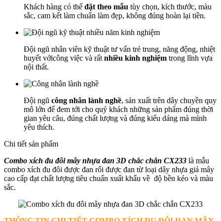
Khách hàng có thể
đặt theo mẫu
tùy chọn, kích thước, màu
sắc, cam kết làm chuẩn làm đẹp, không đúng hoàn lại tiền.
Đội ngũ nhân viên kỹ thuật tư vấn trẻ trung, năng động, nhiệt
huyết vớicông việc và rất
nhiều kinh nghiệm
trong lĩnh vựa
nội thất.
Đội ngũ
công nhân lành nghề
, sản xuất trên dây chuyền quy
mô lớn để đem tới cho quý khách những sản phẩm đúng thời
gian yêu câu, đúng chất lượng và đúng kiểu dáng mà mình
yêu thích.
Chi tiết sản phẩm
Combo xích đu đôi mây nhựa đan 3D chắc chắn CX233
là mẫu
combo xích đu đôi được đan rối được đan từ loại dây nhựa giả mây
cao cấp đạt chất lượng tiêu chuẩn xuất khẩu về độ bền kéo và màu
sắc.
THÔNG TIN CHI TIẾT
COMBO XÍCH ĐU ĐÔI ĐAN MÂY