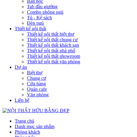
Bàn học
Tab đầu giường
Combo phòng ngủ
Tủ - Kệ sách
Đèn ngủ
Thiết kế nội thất
Thiết kế nội thất biệt thự
Thiết kế nội thất chung cư
Thiết kế nội thất khách sạn
Thiết kế nội thất nhà phố
Thiết kế nội thất showroom
Thiết kế nội thất văn phòng
Dự án
Biệt thự
Chung cư
Cửa hàng
Quán cafe
Văn phòng
Liên hệ
Trang chủ
Danh mục sản phẩm
Phòng khách