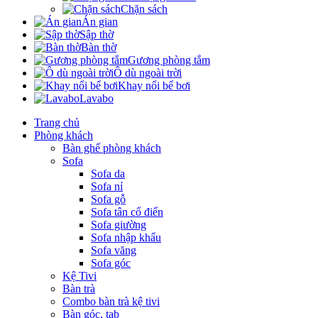
Chặn sách
Án gian
Sập thờ
Bàn thờ
Gương phòng tắm
Ô dù ngoài trời
Khay nổi bể bơi
Lavabo
Trang chủ
Phòng khách
Bàn ghế phòng khách
Sofa
Sofa da
Sofa nỉ
Sofa gỗ
Sofa tân cổ điển
Sofa giường
Sofa nhập khẩu
Sofa văng
Sofa góc
Kệ Tivi
Bàn trà
Combo bàn trà kệ tivi
Bàn góc, tab