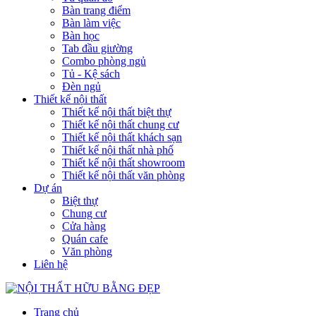
Bàn trang điểm
Bàn làm việc
Bàn học
Tab đầu giường
Combo phòng ngủ
Tủ - Kệ sách
Đèn ngủ
Thiết kế nội thất
Thiết kế nội thất biệt thự
Thiết kế nội thất chung cư
Thiết kế nội thất khách sạn
Thiết kế nội thất nhà phố
Thiết kế nội thất showroom
Thiết kế nội thất văn phòng
Dự án
Biệt thự
Chung cư
Cửa hàng
Quán cafe
Văn phòng
Liên hệ
Trang chủ