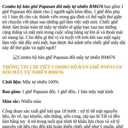
Combo bộ bàn ghế Papasan đôi mây tự nhiên BM676
bao gồm 1
ghế Papasan đôi dành cho 2 người ngồi kèm đệm, 1 ghế đôn phụ
và 1 bàn đủ cho các thành viên trong gia đình có thể ngồi thư giãn
trò chuyện với nhau sau những giờ làm việc mệt mỏi.
Chiếc ghế
được làm hoàn toàn từ mây tự nhiên sẽ giúp bạn xua tan những
căng thẳng và mệt mỏi trong cuộc sống bằng sự êm ái và thoải mái
nó mang lại. Còn điều gì thú vị và tuyệt vời hơn khi sau một ngày
làm việc dài đầy mỏi mệt, bạn được thả mình trên chiếc ghế mây dài
này để thư giãn và nghỉ ngơi?
THÔNG TIN CHI TIẾT COMBO BỘ BÀN GHẾ PAPASAN
ĐÔI MÂY TỰ NHIÊN BM676
:
Chất liệu:
Mây tự nhiên 100%
Bao gồm:
1 ghế Papasan đôi, 1 ghế đôn, 1 bàn mây mặt kính
Màu sắc:
Nhiều màu
Công đoạn sản xuất ghế trải qua 18 bước : xử lý bề mặt nguyên
liệu, đo vẽ, tạo khuôn, nắn thẳng, uốn cong, ráp tạo hì Tất cả đều
làm bằng tay tỉ mỉ trong suốt quá trình từ khâu lựa chọn và xử lý
nguyên vật liệu cho đến khi hoàn thiện chiếc ghế như ý muốn, nhờ