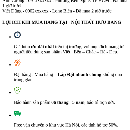
Anh Cường - 091xxxxxxx
-
Phường Bến Nghé, TP HCM - Đã mua
1 giờ trước
Việt Dũng - 0902xxxxxx
-
Long Biên - Đã mua 2 giờ trước
LỢI ÍCH KHI MUA HÀNG TẠI - NỘI THẤT HỮU BẰNG
Giá luôn
ưu đãi nhất
trên thị trường, với mục đích mang tới
người tiêu dùng sản phẩm Việt : Bền – Chắc – Rẻ - Đẹp.
Đặt hàng - Mua hàng –
Lắp Đặt nhanh chóng
không qua
trung gian.
Bảo hành sản phẩm
06 tháng - 5 năm
, bảo trì trọn đời.
Free vận chuyển ở khu vực Hà Nội, các tỉnh hỗ trợ 50%.