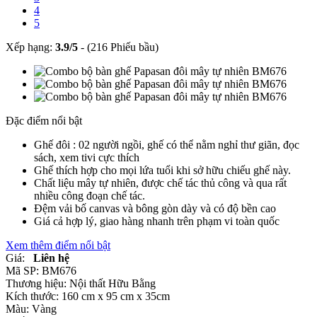
4
5
Xếp hạng:
3.9
/
5
-
(216 Phiếu bầu)
Đặc điểm nổi bật
Ghế đôi : 02 người ngồi, ghế có thể nằm nghỉ thư giãn, đọc
sách, xem tivi cực thích
Ghế thích hợp cho mọi lứa tuổi khi sở hữu chiếu ghế này.
Chất liệu mây tự nhiên, được chế tác thủ công và qua rất
nhiều công đoạn chế tác.
Đệm vải bố canvas và bông gòn dày và có độ bền cao
Giá cả hợp lý, giao hàng nhanh trên phạm vi toàn quốc
Xem thêm điểm nổi bật
Giá:
Liên hệ
Mã SP:
BM676
Thương hiệu:
Nội thất Hữu Bằng
Kích thước:
160 cm x 95 cm x 35cm
Màu:
Vàng