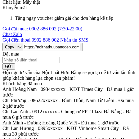
Chất liệu:
Mây thật
Khuyến mãi
Tặng ngay voucher giảm giá cho đơn hàng kế tiếp
Gọi đặt mua:
0902 886 002
(7:30-22:00)
Chat Zalo
Gọi điện thoại
0902 886 002
Nhắn tin SMS
Copy link
Đặt mua
GỬI
Đội ngũ tư vấn của Nội Thất Hữu Bằng sẽ gọi lại để tư vấn tận tình
giúp khách hàng lựa chọn sản phẩm
!
Khách hàng đã mua
Anh Hoàng Nam - 0934xxxxxx
-
KĐT Times City - Đã mua 1 giờ
trước
Chị Phương - 08622xxxxxx
-
Đình Thôn, Nam Từ Liêm - Đã mua
2 giờ trước
Chị Lan Anh - 0912xxxxxx
-
Chung cư FPT Plaza Đà Nẵng - Đã
mua 6 giờ trước
Anh Minh
-
Đường Hoàng Quốc Việt - Đã mua 1 giờ trước
Chị Lan Hương - 0895xxxxxx
-
KĐT Vinhome Smart City - Đã
mua 30 phút trước