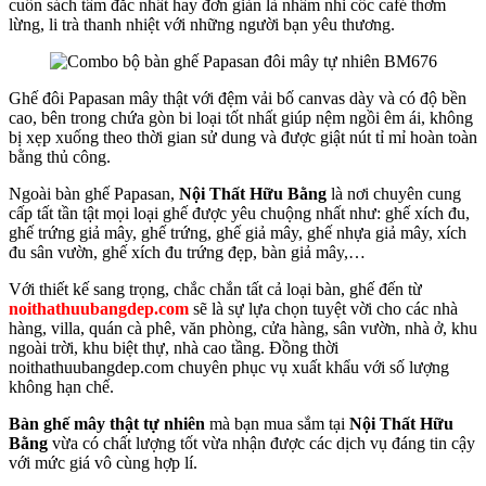
cuốn sách tâm đắc nhất hay đơn giản là nhâm nhi cốc café thơm
lừng, li trà thanh nhiệt với những người bạn yêu thương.
Ghế đôi Papasan mây thật với đệm vải bố canvas dày và có độ bền
cao, bên trong chứa gòn bi loại tốt nhất giúp nệm ngồi êm ái, không
bị xẹp xuống theo thời gian sử dung và được giật nút tỉ mỉ hoàn toàn
bằng thủ công.
Ngoài bàn ghế Papasan,
Nội Thất Hữu Bằng
là nơi chuyên cung
cấp tất tần tật mọi loại ghế được yêu chuộng nhất như: ghế xích đu,
ghế trứng giả mây, ghế trứng, ghế giả mây, ghế nhựa giả mây, xích
đu sân vườn, ghế xích đu trứng đẹp, bàn giả mây,…
Với thiết kế sang trọng, chắc chắn tất cả loại bàn, ghế đến từ
noithathuubangdep.com
sẽ là sự lựa chọn tuyệt vời cho các nhà
hàng, villa, quán cà phê, văn phòng, cửa hàng, sân vườn, nhà ở, khu
ngoài trời, khu biệt thự, nhà cao tầng. Đồng thời
noithathuubangdep.com chuyên phục vụ xuất khẩu với số lượng
không hạn chế.
Bàn ghế mây thật tự nhiên
mà bạn mua sắm tại
Nội Thất Hữu
Bằng
vừa có chất lượng tốt vừa nhận được các dịch vụ đáng tin cậy
với mức giá vô cùng hợp lí.