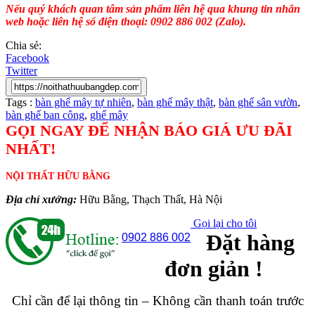
Nếu quý khách quan tâm sản phẩm liên hệ qua khung tin nhắn
web hoặc liên hệ số điện thoại: 0902 886 002 (Zalo).
Chia sẻ:
Facebook
Twitter
Tags :
bàn ghế mây tự nhiên
,
bàn ghế mây thật
,
bàn ghế sân vườn
,
bàn ghế ban công
,
ghế mây
GỌI NGAY ĐỂ NHẬN BÁO GIÁ ƯU ĐÃI
NHẤT!
NỘI THẤT HỮU BẰNG
Địa chỉ xưởng:
Hữu Bằng, Thạch Thất, Hà Nội
Gọi lại cho tôi
Đặt hàng
0902 886 002
đơn giản !
Chỉ cần để lại thông tin – Không cần thanh toán trước