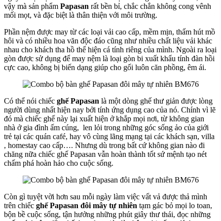
vậy mà sản phẩm
Papasan
rất bền bỉ, chắc chắn không cong vênh
mối mọt, và đặc biệt là thân thiện với môi trường.
Phần nệm được may từ các loại vải cao cấp, mềm mịn, thấm hút mồ
hôi và có nhiều hoa văn độc đáo cũng như nhiều chất liệu vải khác
nhau cho khách tha hồ thể hiện cá tính riêng của mình. Ngoài ra loại
gòn được sử dụng để may nệm là loại gòn bi xuất khẩu tính đàn hồi
cực cao, không bị biến dạng giúp cho gối luôn căn phồng, êm ái.
Có thể nói chiếc
ghế Papasan
là một dòng ghế thư giản được lòng
người dùng nhất hiện nay bởi tính ứng dụng cao của nó. Chính vì lẽ
đó mà chiếc ghế này lại xuất hiện ở khắp mọi nơi, từ không gian
nhà ở gia đình ấm cúng, len lỏi trong những góc sống ảo của giới
trẻ tại các quán café, hay vô cùng lãng mạng tại các khách sạn, villa
, homestay cao cấp…. Nhưng dù trong bất cứ không gian nào đi
chăng nữa chiếc ghế Papasan vẫn hoàn thành tốt sứ mệnh tạo nét
chấm phá hoàn hảo cho cuộc sống.
Còn gì tuyệt vời hơn sau mỗi ngày làm việc vất vả được thả mình
trên chiếc
ghế Papasan đôi mây tự nhiên
tạm gác bỏ mọi lo toan,
bộn bề cuộc sống, tận hưởng những phút giây thư thái, đọc những