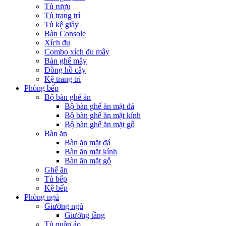
Tủ rượu
Tủ trang trí
Tủ kệ giầy
Bàn Console
Xích đu
Combo xích đu mây
Bàn ghế mây
Đồng hồ cây
Kệ trang trí
Phòng bếp
Bộ bàn ghế ăn
Bộ bàn ghế ăn mặt đá
Bộ bàn ghế ăn mặt kính
Bộ bàn ghế ăn mặt gỗ
Bàn ăn
Bàn ăn mặt đá
Bàn ăn mặt kính
Bàn ăn mặt gỗ
Ghế ăn
Tủ bếp
Kệ bếp
Phòng ngủ
Giường ngủ
Giường tầng
Tủ quần áo