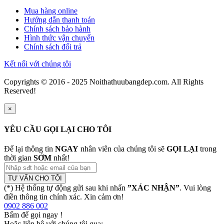
Mua hàng online
Hướng dẫn thanh toán
Chính sách bảo hành
Hình thức vận chuyển
Chính sách đổi trả
Kết nối với chúng tôi
Copyrights © 2016 - 2025 Noithathuubangdep.com. All Rights
Reserved!
×
YÊU CẦU GỌI LẠI CHO TÔI
Để lại thông tin
NGAY
nhân viên của chúng tôi sẽ
GỌI LẠI
trong
thời gian
SỚM
nhất!
TƯ VẤN CHO TÔI
(*) Hệ thống tự động gửi sau khi nhấn
”XÁC NHẬN”
. Vui lòng
điền thông tin chính xác. Xin cảm ơn!
0902 886 002
Bấm để gọi ngay
!
Hoặc liên hệ với chúng tôi qua: