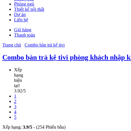
Phòng ngủ
Thiết kế nội thất
Dự án
Liên hệ
Giỏ hàng
Thanh toán
Trang chủ
Combo bàn trà kệ tivi
Combo bàn trà kệ tivi phòng khách nhập 
Xếp
hạng
hiện
tại!
3.92/5
1
2
3
4
5
Xếp hạng:
3.9
/
5
-
(254 Phiếu bầu)