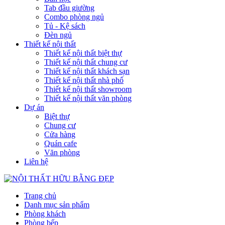
Tab đầu giường
Combo phòng ngủ
Tủ - Kệ sách
Đèn ngủ
Thiết kế nội thất
Thiết kế nội thất biệt thự
Thiết kế nội thất chung cư
Thiết kế nội thất khách sạn
Thiết kế nội thất nhà phố
Thiết kế nội thất showroom
Thiết kế nội thất văn phòng
Dự án
Biệt thự
Chung cư
Cửa hàng
Quán cafe
Văn phòng
Liên hệ
Trang chủ
Danh mục sản phẩm
Phòng khách
Phòng bếp