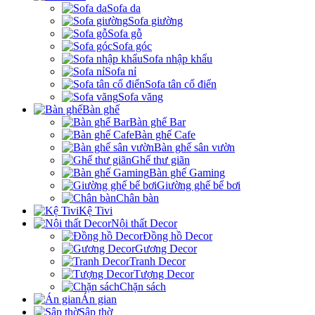
Sofa da
Sofa giường
Sofa gỗ
Sofa góc
Sofa nhập khẩu
Sofa nỉ
Sofa tân cổ điển
Sofa văng
Bàn ghế
Bàn ghế Bar
Bàn ghế Cafe
Bàn ghế sân vườn
Ghế thư giãn
Bàn ghế Gaming
Giường ghế bể bơi
Chân bàn
Kệ Tivi
Nội thất Decor
Đồng hồ Decor
Gương Decor
Tranh Decor
Tượng Decor
Chặn sách
Án gian
Sập thờ