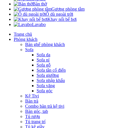
Bàn thờ
Gương phòng tắm
Ô dù ngoài trời
Khay nổi bể bơi
Lavabo
Trang chủ
Phòng khách
Bàn ghế phòng khách
Sofa
Sofa da
Sofa nỉ
Sofa gỗ
Sofa tân cổ điển
Sofa giường
Sofa nhập khẩu
Sofa văng
Sofa góc
Kệ Tivi
Bàn trà
Combo bàn trà kệ tivi
Bàn góc, tab
Tủ rượu
Tủ trang trí
Tủ kệ giầy