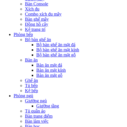
Bàn Console
Xích đu
Combo xích đu mây
Bàn ghế mây
Đồng hồ cây
Kệ trang trí
Phòng bếp
Bộ bàn ghế ăn
Bộ bàn ghế ăn mặt đá
Bộ bàn ghế ăn mặt kính
Bộ bàn ghế ăn mặt gỗ
Bàn ăn
Bàn ăn mặt đá
Bàn ăn mặt kính
Bàn ăn mặt gỗ
Ghế ăn
Tủ bếp
Kệ bếp
Phòng ngủ
Giường ngủ
Giường tầng
Tủ quần áo
Bàn trang điểm
Bàn làm việc
Bàn học