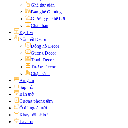
Ghế thư giãn
Bàn ghế Gaming
Giường ghế bể bơi
Chân bàn
Kệ Tivi
Nội thất Decor
Đồng hồ Decor
Gương Decor
Tranh Decor
Tượng Decor
Chặn sách
Án gian
Sập thờ
Bàn thờ
Gương phòng tắm
Ô dù ngoài trời
Khay nổi bể bơi
Lavabo