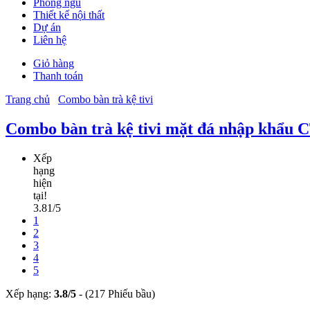
Phòng ngủ
Thiết kế nội thất
Dự án
Liên hệ
Giỏ hàng
Thanh toán
Trang chủ
Combo bàn trà kệ tivi
Combo bàn trà kệ tivi mặt đá nhập khẩu 
Xếp
hạng
hiện
tại!
3.81/5
1
2
3
4
5
Xếp hạng:
3.8
/
5
-
(217 Phiếu bầu)