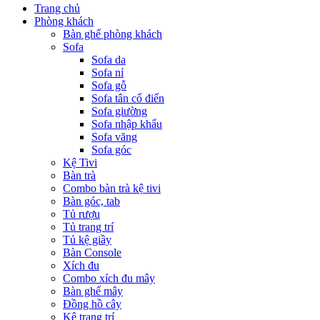
Trang chủ
Phòng khách
Bàn ghế phòng khách
Sofa
Sofa da
Sofa nỉ
Sofa gỗ
Sofa tân cổ điển
Sofa giường
Sofa nhập khẩu
Sofa văng
Sofa góc
Kệ Tivi
Bàn trà
Combo bàn trà kệ tivi
Bàn góc, tab
Tủ rượu
Tủ trang trí
Tủ kệ giầy
Bàn Console
Xích đu
Combo xích đu mây
Bàn ghế mây
Đồng hồ cây
Kệ trang trí