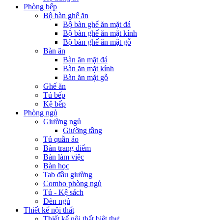
Phòng bếp
Bộ bàn ghế ăn
Bộ bàn ghế ăn mặt đá
Bộ bàn ghế ăn mặt kính
Bộ bàn ghế ăn mặt gỗ
Bàn ăn
Bàn ăn mặt đá
Bàn ăn mặt kính
Bàn ăn mặt gỗ
Ghế ăn
Tủ bếp
Kệ bếp
Phòng ngủ
Giường ngủ
Giường tầng
Tủ quần áo
Bàn trang điểm
Bàn làm việc
Bàn học
Tab đầu giường
Combo phòng ngủ
Tủ - Kệ sách
Đèn ngủ
Thiết kế nội thất
Thiết kế nội thất biệt thự