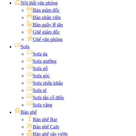
Nội thất văn phòng
Bàn giám đốc
Bàn nhân viên
Bàn quầy lễ tân
Ghế giám đốc
Ghế văn phòng
Sofa
Sofa da
Sofa giường
Sofa gỗ
Sofa góc
Sofa nhập khẩu
Sofa nỉ
Sofa tân cổ điển
Sofa văng
Bàn ghế
Bàn ghế Bar
Bàn ghế Cafe
Bàn ghế sân vườn