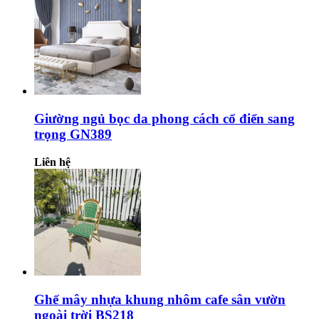
Giường ngủ bọc da phong cách cổ điển sang
trọng GN389
Liên hệ
Ghế mây nhựa khung nhôm cafe sân vườn
ngoài trời BS218