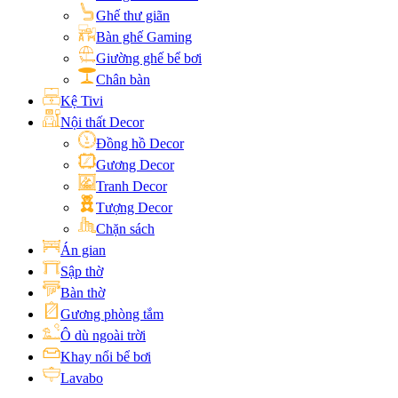
Ghế thư giãn
Bàn ghế Gaming
Giường ghế bể bơi
Chân bàn
Kệ Tivi
Nội thất Decor
Đồng hồ Decor
Gương Decor
Tranh Decor
Tượng Decor
Chặn sách
Án gian
Sập thờ
Bàn thờ
Gương phòng tắm
Ô dù ngoài trời
Khay nổi bể bơi
Lavabo