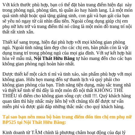
Với kích thước phù hợp, bạn có thể đặt bàn trang điểm hiện đại này
trong phòng ngủ, phòng tắm, tủ quần áo hay hành lang. Là một món
quà sinh nhật hoặc quà tặng giáng sinh, con gái và bạn gái của bạn
sẽ yêu nó ngay từ cái nhìn đầu tiên. Ngoài công dụng giúp chị em
phụ nữ lưu trữ và trang điểm thì nó cũng là một món đồ trang trí nội
thất rất xinh xắn.
Thiết kế sang trọng, hiện đại phù hợp với mọi không gian phòng
ngủ. Ngoài tính năng làm đẹp cho các chị em, bàn phấn còn là vật
dụng trang trí trong phòng ngủ của mọi gia đình. Với sự kết hợp hài
hòa về mẫu mã,
Nội Thất Hữu Bằng
tự hào mang đến cho các bạn
không gian phòng ngủ hoàn hảo nhất.
Được thiết kế một cách tỉ mì và tinh xảo, sản phẩm phù hợp với mọi
không gian. Hứa hẹn mang đến sự thanh lịch và quý phái cho
không gian phòng của bạn. Tính năng tiện dụng, màu sắc trang nhã
và thiết kế tinh tế thì đây là một món đồ nội thất KHÔNG THỂ
THIẾU tô điểm cho không gian sống cực chill !!!. Quý khách hàng
quan tâm thì hãy nhấc máy liên hệ với chúng tôi để được tư vấn
miễn phí và được giải đáp những thắc mắc cho quý khách hàng.
Tại sao bạn nên mua bộ
bàn trang điểm đốn tim chị em phụ nữ
BP525
tại Nội Thất Hữu Bằng:
Kinh doanh từ TÂM chính là phương châm hoạt động của đại lý