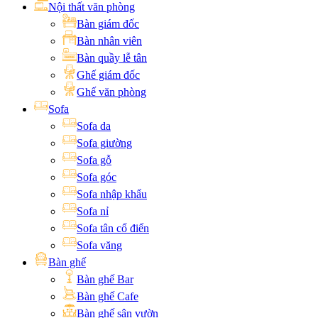
Nội thất văn phòng
Bàn giám đốc
Bàn nhân viên
Bàn quầy lễ tân
Ghế giám đốc
Ghế văn phòng
Sofa
Sofa da
Sofa giường
Sofa gỗ
Sofa góc
Sofa nhập khẩu
Sofa nỉ
Sofa tân cổ điển
Sofa văng
Bàn ghế
Bàn ghế Bar
Bàn ghế Cafe
Bàn ghế sân vườn