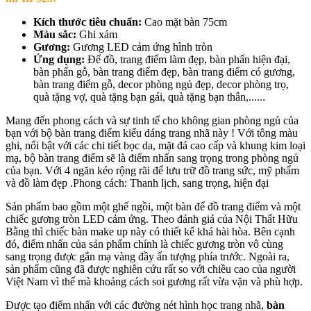
Kích thước tiêu chuẩn:
Cao mặt bàn 75cm
Màu sắc:
Ghi xám
Gương:
Gương LED cảm ứng hình tròn
Ứng dụng:
Để đồ, trang điểm làm đẹp, bàn phấn hiện đại,
bàn phấn gỗ, bàn trang điểm đẹp, bàn trang điểm có gương,
bàn trang điểm gỗ, decor phòng ngủ đẹp, decor phòng trọ,
quà tặng vợ, quà tặng bạn gái, quà tặng bạn thân,......
Mang đến phong cách và sự tinh tế cho không gian phòng ngủ của
bạn với bộ bàn trang điểm kiểu dáng trang nhã này ! Với tông màu
ghi, nổi bật với các chi tiết bọc da, mặt đá cao cấp và khung kim loại
mạ, bộ bàn trang điểm sẽ là điểm nhấn sang trọng trong phòng ngủ
của bạn. Với 4 ngăn kéo rộng rãi để lưu trữ đồ trang sức, mỹ phẩm
và đồ làm đẹp .Phong cách: Thanh lịch, sang trọng, hiện đại
Sản phẩm bao gồm một ghế ngồi, một bàn để đồ trang điểm và một
chiếc gương tròn LED cảm ứng. Theo đánh giá của Nội Thất Hữu
Bằng thì chiếc bàn make up này có thiết kế khá hài hòa. Bên cạnh
đó, điểm nhấn của sản phẩm chính là chiếc gương tròn vô cùng
sang trọng được gắn mạ vàng đầy ấn tượng phía trước. Ngoài ra,
sản phẩm cũng đã được nghiên cứu rất so với chiều cao của người
Việt Nam vì thế mà khoảng cách soi gương rất vừa vặn và phù hợp.
Được tạo điểm nhấn với các đường nét hình học trang nhã,
bàn