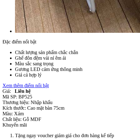
Đặc điểm nổi bật
Chất lượng sản phẩm chắc chắn
Ghế đôn đệm vải nỉ êm ái
Màu sắc sang trọng
Gương LED cảm ứng thông minh
Giá cả hợp lý
Xem thêm điểm nổi bật
Giá:
Liên hệ
Mã SP:
BP525
Thương hiệu:
Nhập khẩu
Kích thước:
Cao mặt bàn 75cm
Màu:
Xám
Chất liệu:
Gỗ MDF
Khuyến mãi
Tặng ngay voucher giảm giá cho đơn hàng kế tiếp