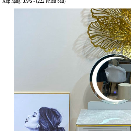
Xếp hạng:
3.9
/
5
-
(222 Phiếu bầu)