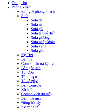
Trang chủ
Phòng khách
Bàn ghế phòng khách
Sofa
Sofa da
Sofa nỉ
Sofa gỗ
Sofa tân cổ điển
Sofa giường
Sofa nhập khẩu
Sofa văng
Sofa góc
Kệ Tivi
Bàn trà
Combo bàn trà kệ tivi
Bàn góc, tab
Tủ rượu
Tủ trang trí
Tủ kệ giầy
Bàn Console
Xích đu
Combo xích đu mây
Bàn ghế mây
Đồng hồ cây
Kệ trang trí