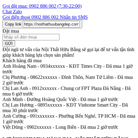
Gọi đặt mua:
0902 886 002
(7:30-22:00)
Chat Zalo
Gọi điện thoại
0902 886 002
Nhắn tin SMS
Copy link
Đặt mua
GỬI
Đội ngũ tư vấn của Nội Thất Hữu Bằng sẽ gọi lại để tư vấn tận tình
giúp khách hàng lựa chọn sản phẩm
!
Khách hàng đã mua
Anh Hoàng Nam - 0934xxxxxx
-
KĐT Times City - Đã mua 1 giờ
trước
Chị Phương - 08622xxxxxx
-
Đình Thôn, Nam Từ Liêm - Đã mua
2 giờ trước
Chị Lan Anh - 0912xxxxxx
-
Chung cư FPT Plaza Đà Nẵng - Đã
mua 6 giờ trước
Anh Minh
-
Đường Hoàng Quốc Việt - Đã mua 1 giờ trước
Chị Lan Hương - 0895xxxxxx
-
KĐT Vinhome Smart City - Đã
mua 30 phút trước
Anh Cường - 091xxxxxxx
-
Phường Bến Nghé, TP HCM - Đã mua
1 giờ trước
Việt Dũng - 0902xxxxxx
-
Long Biên - Đã mua 2 giờ trước