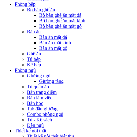
Phòng bếp
Bộ bàn ghế ăn
Bộ bàn ghế ăn mặt đá
Bộ bàn ghế ăn mặt kính
Bộ bàn ghế ăn mặt gỗ
Bàn ăn
Bàn ăn mặt đá
Bàn ăn mặt kính
Bàn ăn mặt gỗ
Ghế ăn
Tủ bếp
Kệ bếp
Phòng ngủ
Giường ngủ
Giường tầng
Tủ quần áo
Bàn trang điểm
Bàn làm việc
Bàn học
Tab đầu giường
Combo phòng ngủ
Tủ - Kệ sách
Đèn ngủ
Thiết kế nội thất
Thiết kế nội thất biệt thự