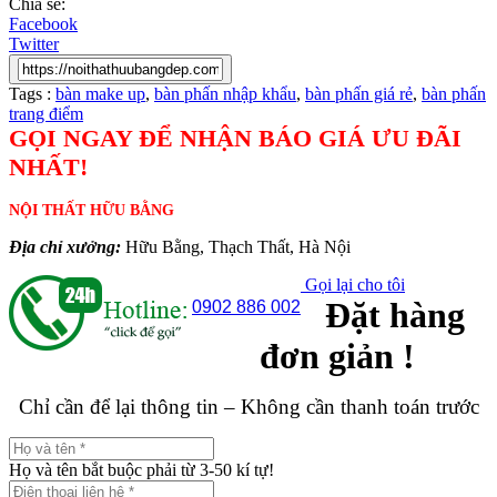
Chia sẻ:
Facebook
Twitter
Tags :
bàn make up
,
bàn phấn nhập khẩu
,
bàn phấn giá rẻ
,
bàn phấn
trang điểm
GỌI NGAY ĐỂ NHẬN BÁO GIÁ ƯU ĐÃI
NHẤT!
NỘI THẤT HỮU BẰNG
Địa chỉ xưởng:
Hữu Bằng, Thạch Thất, Hà Nội
Gọi lại cho tôi
Đặt hàng
0902 886 002
đơn giản !
Chỉ cần để lại thông tin – Không cần thanh toán trước
Họ và tên bắt buộc phải từ 3-50 kí tự!