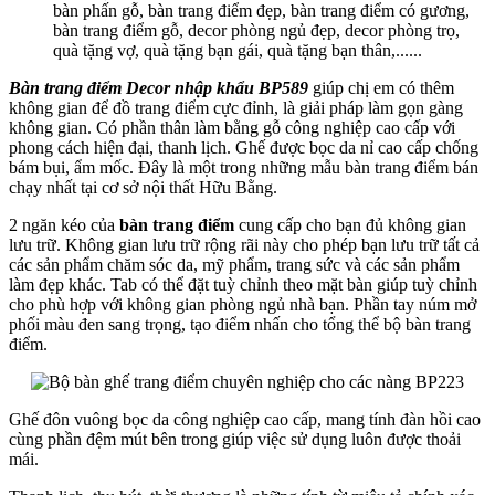
bàn phấn gỗ, bàn trang điểm đẹp, bàn trang điểm có gương,
bàn trang điểm gỗ, decor phòng ngủ đẹp, decor phòng trọ,
quà tặng vợ, quà tặng bạn gái, quà tặng bạn thân,......
Bàn trang điểm Decor nhập khẩu BP589
giúp chị em có thêm
không gian để đồ trang điểm cực đỉnh, là giải pháp làm gọn gàng
không gian. Có phần thân làm bằng gỗ công nghiệp cao cấp với
phong cách hiện đại, thanh lịch. Ghế được bọc da nỉ cao cấp chống
bám bụi, ẩm mốc. Đây là một trong những mẫu bàn trang điểm bán
chạy nhất tại cơ sở nội thất Hữu Bằng.
2 ngăn kéo của
bàn trang điểm
cung cấp cho bạn đủ không gian
lưu trữ. Không gian lưu trữ rộng rãi này cho phép bạn lưu trữ tất cả
các sản phẩm chăm sóc da, mỹ phẩm, trang sức và các sản phẩm
làm đẹp khác. Tab có thể đặt tuỳ chỉnh theo mặt bàn giúp tuỳ chỉnh
cho phù hợp với không gian phòng ngủ nhà bạn. Phần tay núm mở
phối màu đen sang trọng, tạo điểm nhấn cho tổng thể bộ bàn trang
điểm.
Ghế đôn vuông bọc da công nghiệp cao cấp, mang tính đàn hồi cao
cùng phần đệm mút bên trong giúp việc sử dụng luôn được thoải
mái.