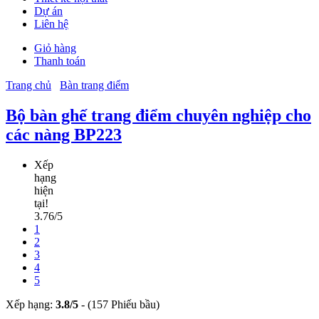
Dự án
Liên hệ
Giỏ hàng
Thanh toán
Trang chủ
Bàn trang điểm
Bộ bàn ghế trang điểm chuyên nghiệp cho
các nàng BP223
Xếp
hạng
hiện
tại!
3.76/5
1
2
3
4
5
Xếp hạng:
3.8
/
5
-
(157 Phiếu bầu)