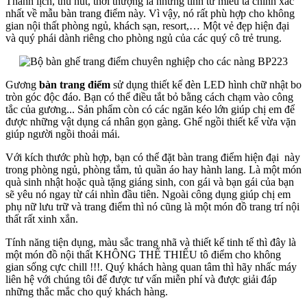
Thanh lịch, thu hút, thời thượng là những tính từ miêu tả chính xác
nhất về mẫu bàn trang điểm này. Vì vậy, nó rất phù hợp cho không
gian nội thất phòng ngủ, khách sạn, resort,… Một vẻ đẹp hiện đại
và quý phái dành riêng cho phòng ngủ của các quý cô trẻ trung.
Gương
bàn trang điểm
sử dụng thiết kế đèn LED hình chữ nhật bo
tròn góc độc đáo. Bạn có thể điều tắt bỏ bằng cách chạm vào công
tắc của gương... Sản phẩm còn có các ngăn kéo lớn giúp chị em để
được những vật dụng cá nhân gọn gàng. Ghế ngồi thiết kế vừa vặn
giúp người ngồi thoải mái.
Với kích thước phù hợp, bạn có thể đặt bàn trang điểm hiện đại này
trong phòng ngủ, phòng tắm, tủ quần áo hay hành lang. Là một món
quà sinh nhật hoặc quà tặng giáng sinh, con gái và bạn gái của bạn
sẽ yêu nó ngay từ cái nhìn đầu tiên. Ngoài công dụng giúp chị em
phụ nữ lưu trữ và trang điểm thì nó cũng là một món đồ trang trí nội
thất rất xinh xắn.
Tính năng tiện dụng, màu sắc trang nhã và thiết kế tinh tế thì đây là
một món đồ nội thất KHÔNG THỂ THIẾU tô điểm cho không
gian sống cực chill !!!. Quý khách hàng quan tâm thì hãy nhấc máy
liên hệ với chúng tôi để được tư vấn miễn phí và được giải đáp
những thắc mắc cho quý khách hàng.