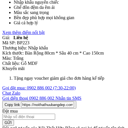
Nhập khẩu nguyên chiếc
Ghế đôn đệm da êm ái
Màu sắc sang trọng
Bền đẹp phù hợp mọi không gian
Giá cả hợp lý
Xem thêm điểm nổi bật
Giá:
Liên hệ
Mã SP:
BP223
Thương hiệu:
Nhập khẩu
Kích thước:
Bàn Rộng 80cm * Sâu 40 cm * Cao 150cm
Màu:
Trắng
Chất liệu:
Gỗ MDF
Khuyến mãi
Tặng ngay voucher giảm giá cho đơn hàng kế tiếp
Gọi đặt mua:
0902 886 002
(7:30-22:00)
Chat Zalo
Gọi điện thoại
0902 886 002
Nhắn tin SMS
Copy link
Đặt mua
GỬI