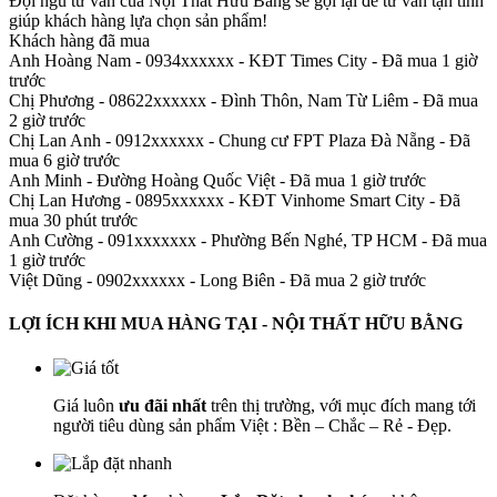
Đội ngũ tư vấn của Nội Thất Hữu Bằng sẽ gọi lại để tư vấn tận tình
giúp khách hàng lựa chọn sản phẩm
!
Khách hàng đã mua
Anh Hoàng Nam - 0934xxxxxx
-
KĐT Times City - Đã mua 1 giờ
trước
Chị Phương - 08622xxxxxx
-
Đình Thôn, Nam Từ Liêm - Đã mua
2 giờ trước
Chị Lan Anh - 0912xxxxxx
-
Chung cư FPT Plaza Đà Nẵng - Đã
mua 6 giờ trước
Anh Minh
-
Đường Hoàng Quốc Việt - Đã mua 1 giờ trước
Chị Lan Hương - 0895xxxxxx
-
KĐT Vinhome Smart City - Đã
mua 30 phút trước
Anh Cường - 091xxxxxxx
-
Phường Bến Nghé, TP HCM - Đã mua
1 giờ trước
Việt Dũng - 0902xxxxxx
-
Long Biên - Đã mua 2 giờ trước
LỢI ÍCH KHI MUA HÀNG TẠI - NỘI THẤT HỮU BẰNG
Giá luôn
ưu đãi nhất
trên thị trường, với mục đích mang tới
người tiêu dùng sản phẩm Việt : Bền – Chắc – Rẻ - Đẹp.