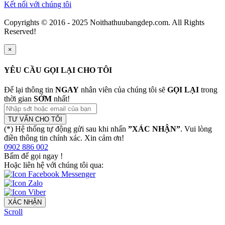
Kết nối với chúng tôi
Copyrights © 2016 - 2025 Noithathuubangdep.com. All Rights
Reserved!
×
YÊU CẦU GỌI LẠI CHO TÔI
Để lại thông tin
NGAY
nhân viên của chúng tôi sẽ
GỌI LẠI
trong
thời gian
SỚM
nhất!
TƯ VẤN CHO TÔI
(*) Hệ thống tự động gửi sau khi nhấn
”XÁC NHẬN”
. Vui lòng
điền thông tin chính xác. Xin cảm ơn!
0902 886 002
Bấm để gọi ngay
!
Hoặc liên hệ với chúng tôi qua:
XÁC NHẬN
Scroll