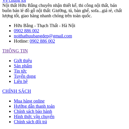
Về chúng tôi
Nội thất Hữu Bằng chuyên nhận thiết kế, thi công nội thất, bán
buôn bán lẻ đồ gỗ nội thất: Giường, tủ, bàn ghế, sofa...giá rẻ, chất
lượng tốt, giao hàng nhanh chóng trên toàn quốc.
Hữu Bằng - Thạch Thất - Hà Nội
0902 886 002
noithathuubangdep@gmail.com
Hotline:
0902 886 002
THÔNG TIN
Giới thiệu
Sản phẩm
Tin tức
Tuyển dụng
Liên hệ
CHÍNH SÁCH
Mua hàng online
Hướng dẫn thanh toán
Chính sách bảo hành
Hình thức vận chuyển
Chính sách đổi trả