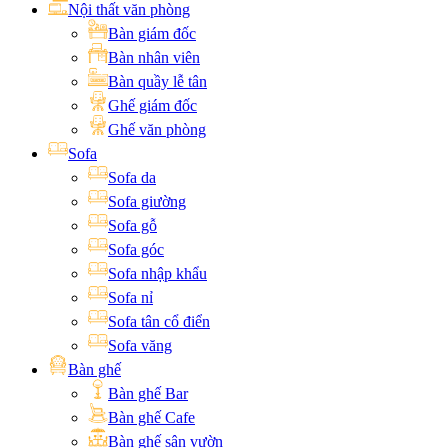
Nội thất văn phòng
Bàn giám đốc
Bàn nhân viên
Bàn quầy lễ tân
Ghế giám đốc
Ghế văn phòng
Sofa
Sofa da
Sofa giường
Sofa gỗ
Sofa góc
Sofa nhập khẩu
Sofa nỉ
Sofa tân cổ điển
Sofa văng
Bàn ghế
Bàn ghế Bar
Bàn ghế Cafe
Bàn ghế sân vườn