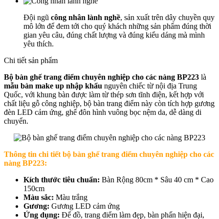
Đội ngũ
công nhân lành nghề
, sản xuất trên dây chuyền quy
mô lớn để đem tới cho quý khách những sản phẩm đúng thời
gian yêu câu, đúng chất lượng và đúng kiểu dáng mà mình
yêu thích.
Chi tiết sản phẩm
Bộ bàn ghế trang điểm chuyên nghiệp cho các nàng BP223
là
mẫu bàn make up nhập khẩu
nguyên chiếc từ nội địa Trung
Quốc, với khung bàn được làm từ thép sơn tĩnh điện, kết hợp với
chất liệu gỗ công nghiệp, bộ bàn trang điểm này còn tích hợp gương
đèn LED cảm ứng, ghế đôn hình vuông bọc nệm da, dễ dàng di
chuyển.
Thông tin chi tiết
bộ bàn ghế trang điểm chuyên nghiệp cho các
nàng BP223
:
Kích thước tiêu chuẩn:
Bàn Rộng 80cm * Sâu 40 cm * Cao
150cm
Màu sắc:
Màu trắng
Gương:
Gương LED cảm ứng
Ứng dụng:
Để đồ, trang điểm làm đẹp, bàn phấn hiện đại,