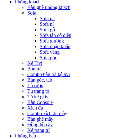
Phòng khách
Bàn ghế phòng khách
Sofa
Sofa da
Sofa nỉ
Sofa gỗ
Sofa tân cổ điển
Sofa giường
Sofa nhập khẩu
Sofa văng
Sofa góc
Kệ Tivi
Bàn trà
Combo bàn trà kệ tivi
Bàn góc, tab
Tủ rượu
Tủ trang trí
Tủ kệ giầy
Bàn Console
Xích đu
Combo xích đu mây
Bàn ghế mây
Đồng hồ cây
Kệ trang trí
Phòng bếp