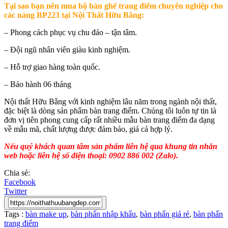
Tại sao bạn nên mua
bộ bàn ghế trang điểm chuyên nghiệp cho
các nàng BP223
tại Nội Thất Hữu Bằng:
– Phong cách phục vụ chu đáo – tận tâm.
– Đội ngũ nhân viên giàu kinh nghiệm.
– Hỗ trợ giao hàng toàn quốc.
– Bảo hành 06 tháng
Nội thất Hữu Bằng với kinh nghiệm lâu năm trong ngành nội thất,
đặc biệt là dòng sản phẩm bàn trang điểm. Chúng tôi luôn tự tin là
đơn vị tiên phong cung cấp rất nhiều mẫu bàn trang điểm đa dạng
về mẫu mã, chất lượng được đảm bảo, giá cả hợp lý.
Nếu quý khách quan tâm sản phẩm liên hệ qua khung tin nhắn
web hoặc liên hệ số điện thoại: 0902 886 002 (Zalo).
Chia sẻ:
Facebook
Twitter
Tags :
bàn make up
,
bàn phấn nhập khẩu
,
bàn phấn giá rẻ
,
bàn phấn
trang điểm