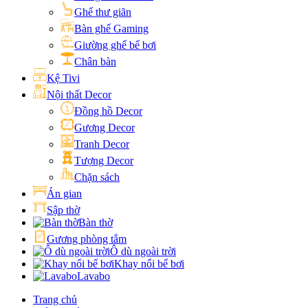
Ghế thư giãn
Bàn ghế Gaming
Giường ghế bể bơi
Chân bàn
Kệ Tivi
Nội thất Decor
Đồng hồ Decor
Gương Decor
Tranh Decor
Tượng Decor
Chặn sách
Án gian
Sập thờ
Bàn thờ
Gương phòng tắm
Ô dù ngoài trời
Khay nổi bể bơi
Lavabo
Trang chủ