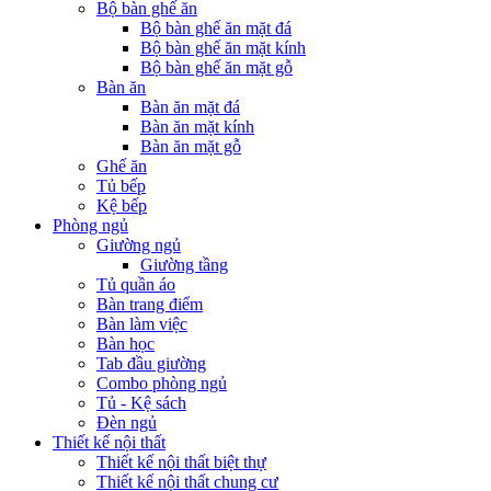
Bộ bàn ghế ăn
Bộ bàn ghế ăn mặt đá
Bộ bàn ghế ăn mặt kính
Bộ bàn ghế ăn mặt gỗ
Bàn ăn
Bàn ăn mặt đá
Bàn ăn mặt kính
Bàn ăn mặt gỗ
Ghế ăn
Tủ bếp
Kệ bếp
Phòng ngủ
Giường ngủ
Giường tầng
Tủ quần áo
Bàn trang điểm
Bàn làm việc
Bàn học
Tab đầu giường
Combo phòng ngủ
Tủ - Kệ sách
Đèn ngủ
Thiết kế nội thất
Thiết kế nội thất biệt thự
Thiết kế nội thất chung cư