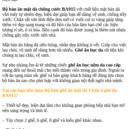
Bộ bàn ăn mặt đá chống cước BA915
với chất liệu mặt bàn đá
vân mây tự nhiên đẹp, hiện đại giúp bạn dễ dàng vệ sinh, chống trầy
xước. Chân sắt sơn tĩnh điện đen mờ có vuốt col xi vàng giúp tăng
thêm vẻ đẹp sang trọng và độ bền của bàn làm hạn chế các hiện
tượng rỉ sét, ô xi hóa. Bên cạnh đó bàn được trang bị thêm nút nhựa
chống gây trầy xước nền nhà.
Mặt bàn ăn bằng đá siêu bóng, nhẵn đẹp không tì vết. Giúp cho việc
lau chùi, vệ sinh dễ dàng hơn rất nhiều.
Ghế ăn bọc da
rất tiện khi
chúng ta lau chùi, vệ sinh.
Sự nhẹ nhàng êm ái từ những chiếc
ghế ăn bọc nệm da cao cấp
mang đến sự thoải mái cho mỗi thành viên trong gia đình. Ngoài ra
với đa sạng màu sắc ghế và bàn giúp khách hàng dễ dàng lựa chọn
bộ bàn ăn sao cho phù hợp với không gian nội thất ngôi nhà mình.
Tại sao bạn nên mua
Bộ bàn ghế ăn mặt đá 1 bàn 4 ghế da
BA915
?
– Thiết kế đẹp, hiện đại làm cho không gian phòng bếp nhà bạn trở
nên sang trọng và tinh tế.
– Tùy chọn 2 ghế, 6 ghế, 8 ghế và kiểu ghế khác nhau.