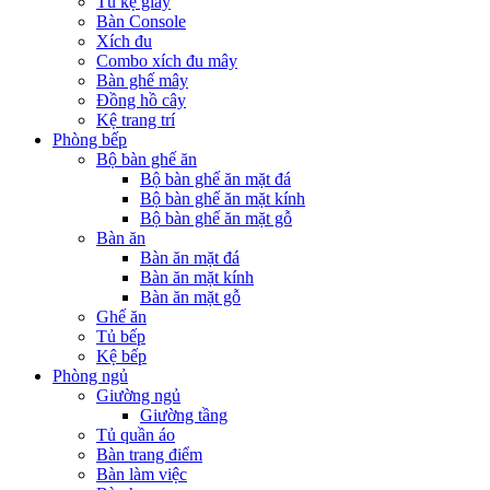
Tủ kệ giầy
Bàn Console
Xích đu
Combo xích đu mây
Bàn ghế mây
Đồng hồ cây
Kệ trang trí
Phòng bếp
Bộ bàn ghế ăn
Bộ bàn ghế ăn mặt đá
Bộ bàn ghế ăn mặt kính
Bộ bàn ghế ăn mặt gỗ
Bàn ăn
Bàn ăn mặt đá
Bàn ăn mặt kính
Bàn ăn mặt gỗ
Ghế ăn
Tủ bếp
Kệ bếp
Phòng ngủ
Giường ngủ
Giường tầng
Tủ quần áo
Bàn trang điểm
Bàn làm việc