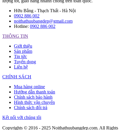
lượng tốt, giao hàng nhanh chóng trên toàn quốc.
Hữu Bằng - Thạch Thất - Hà Nội
0902 886 002
noithathuubangdep@gmail.com
Hotline:
0902 886 002
THÔNG TIN
Giới thiệu
Sản phẩm
Tin tức
Tuyển dụng
Liên hệ
CHÍNH SÁCH
Mua hàng online
Hướng dẫn thanh toán
Chính sách bảo hành
Hình thức vận chuyển
Chính sách đổi trả
Kết nối với chúng tôi
Copyrights © 2016 - 2025 Noithathuubangdep.com. All Rights