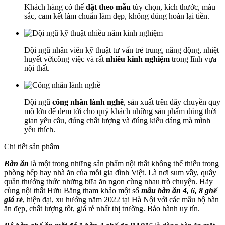
Khách hàng có thể
đặt theo mẫu
tùy chọn, kích thước, màu
sắc, cam kết làm chuẩn làm đẹp, không đúng hoàn lại tiền.
Đội ngũ nhân viên kỹ thuật tư vấn trẻ trung, năng động, nhiệt
huyết vớicông việc và rất
nhiều kinh nghiệm
trong lĩnh vựa
nội thất.
Đội ngũ
công nhân lành nghề
, sản xuất trên dây chuyền quy
mô lớn để đem tới cho quý khách những sản phẩm đúng thời
gian yêu câu, đúng chất lượng và đúng kiểu dáng mà mình
yêu thích.
Chi tiết sản phẩm
Bàn ăn
là một trong những sản phẩm nội thất không thể thiếu trong
phòng bếp hay nhà ăn của mỗi gia đình Việt. Là nơi sum vầy, quây
quần thưởng thức những bữa ăn ngon cùng nhau trò chuyện. Hãy
cùng nội thất Hữu Bằng tham khảo một số
mẫu bàn ăn 4, 6, 8 ghế
giá rẻ
, hiện đại, xu hướng năm 2022 tại Hà Nội với các mẫu bộ bàn
ăn đẹp, chất lượng tốt, giá rẻ nhất thị trường. Bảo hành uy tín.