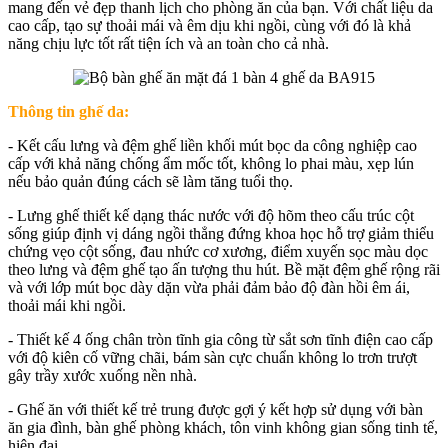
mang đến vẻ đẹp thanh lịch cho phòng ăn của bạn. Với chất liệu da
cao cấp, tạo sự thoải mái và êm dịu khi ngồi, cùng với đó là khả
năng chịu lực tốt rất tiện ích và an toàn cho cả nhà.
Thông tin ghế da:
- Kết cấu lưng và đệm ghế liền khối mút bọc da công nghiệp cao
cấp với khả năng chống ẩm mốc tốt, không lo phai màu, xẹp lún
nếu bảo quản đúng cách sẽ làm tăng tuổi thọ.
- Lưng ghế thiết kế dạng thác nước với độ hõm theo cấu trúc cột
sống giúp định vị dáng ngồi thẳng đứng khoa học hỗ trợ giảm thiểu
chứng vẹo cột sống, đau nhức cơ xương, điểm xuyến sọc màu dọc
theo lưng và đệm ghế tạo ấn tượng thu hút. Bề mặt đệm ghế rộng rãi
và với lớp mút bọc dày dặn vừa phải đảm bảo độ đàn hồi êm ái,
thoải mái khi ngồi.
- Thiết kế 4 ống chân tròn tĩnh gia công từ sắt sơn tĩnh điện cao cấp
với độ kiên cố vững chãi, bám sàn cực chuẩn không lo trơn trượt
gây trầy xước xuống nền nhà.
- Ghế ăn với thiết kế trẻ trung được gợi ý kết hợp sử dụng với bàn
ăn gia đình, bàn ghế phòng khách, tôn vinh không gian sống tinh tế,
hiện đại.