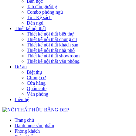
Bàn học
Tab đầu giường
Combo phòng ngủ
Tủ - Kệ sách
Đèn ngủ
Thiết kế nội thất
Thiết kế nội thất biệt thự
Thiết kế nội thất chung cư
Thiết kế nội thất khách sạn
Thiết kế nội thất nhà phố
Thiết kế nội thất showroom
Thiết kế nội thất văn phòng
Dự án
Biệt thự
Chung cư
Cửa hàng
Quán cafe
Văn phòng
Liên hệ
Trang chủ
Danh mục sản phẩm
Phòng khách