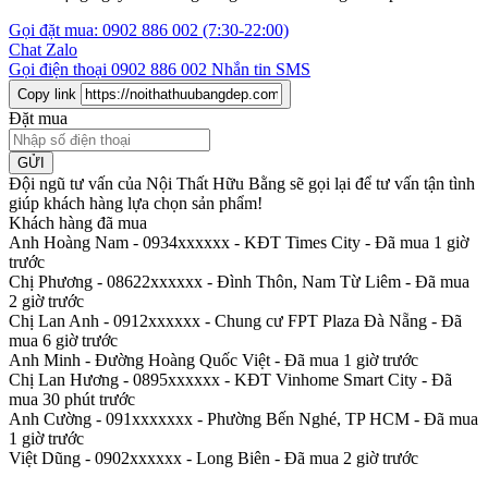
Gọi đặt mua:
0902 886 002
(7:30-22:00)
Chat Zalo
Gọi điện thoại
0902 886 002
Nhắn tin SMS
Copy link
Đặt mua
GỬI
Đội ngũ tư vấn của Nội Thất Hữu Bằng sẽ gọi lại để tư vấn tận tình
giúp khách hàng lựa chọn sản phẩm
!
Khách hàng đã mua
Anh Hoàng Nam - 0934xxxxxx
-
KĐT Times City - Đã mua 1 giờ
trước
Chị Phương - 08622xxxxxx
-
Đình Thôn, Nam Từ Liêm - Đã mua
2 giờ trước
Chị Lan Anh - 0912xxxxxx
-
Chung cư FPT Plaza Đà Nẵng - Đã
mua 6 giờ trước
Anh Minh
-
Đường Hoàng Quốc Việt - Đã mua 1 giờ trước
Chị Lan Hương - 0895xxxxxx
-
KĐT Vinhome Smart City - Đã
mua 30 phút trước
Anh Cường - 091xxxxxxx
-
Phường Bến Nghé, TP HCM - Đã mua
1 giờ trước
Việt Dũng - 0902xxxxxx
-
Long Biên - Đã mua 2 giờ trước