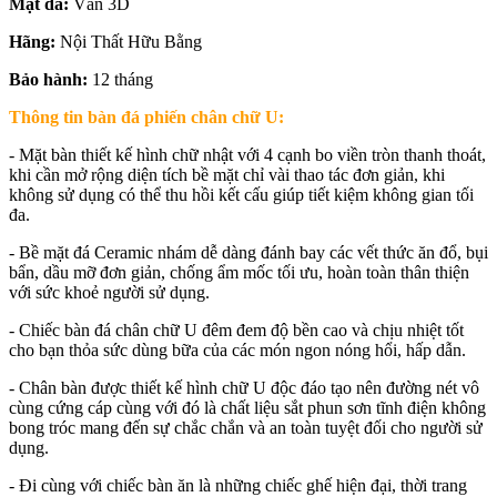
Mặt đá:
Vân 3D
Hãng:
Nội Thất Hữu Bằng
Bảo hành:
12 tháng
Thông tin bàn đá phiến chân chữ U:
- Mặt bàn thiết kế hình chữ nhật với 4 cạnh bo viền tròn thanh thoát,
khi cần mở rộng diện tích bề mặt chỉ vài thao tác đơn giản, khi
không sử dụng có thể thu hồi kết cấu giúp tiết kiệm không gian tối
đa.
- Bề mặt đá Ceramic nhám dễ dàng đánh bay các vết thức ăn đổ, bụi
bẩn, dầu mỡ đơn giản, chống ẩm mốc tối ưu, hoàn toàn thân thiện
với sức khoẻ người sử dụng.
- Chiếc bàn đá chân chữ U đêm đem độ bền cao và chịu nhiệt tốt
cho bạn thỏa sức dùng bữa của các món ngon nóng hổi, hấp dẫn.
- Chân bàn được thiết kế hình chữ U độc đáo tạo nên đường nét vô
cùng cứng cáp cùng với đó là chất liệu sắt phun sơn tĩnh điện không
bong tróc mang đến sự chắc chắn và an toàn tuyệt đối cho người sử
dụng.
- Đi cùng với chiếc bàn ăn là những chiếc ghế hiện đại, thời trang