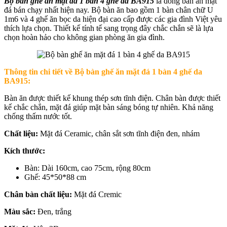
Bộ bàn ghế ăn mặt đá 1 bàn 4 ghế da BA915
là dòng bàn ăn mặt
đá bán chạy nhất hiện nay. Bộ bàn ăn bao gồm 1 bàn chân chữ U
1m6 và 4 ghế ăn bọc da hiện đại cao cấp được các gia đình Việt yêu
thích lựa chọn. Thiết kế tính tế sang trọng đây chắc chắn sẽ là lựa
chọn hoàn hảo cho không gian phòng ăn gia đình.
Thông tin chi tiết về
Bộ bàn ghế ăn mặt đá 1 bàn 4 ghế da
BA915:
Bàn ăn được thiết kế khung thép sơn tĩnh điện. Chân bàn được thiết
kế chắc chắn, mặt đá giúp mặt bàn sáng bóng tự nhiên. Khả năng
chống thấm nước tốt.
Chất liệu:
Mặt đá Ceramic, chân sắt sơn tĩnh điện đen, nhám
Kích thước:
Bàn: Dài 160cm, cao 75cm, rộng 80cm
Ghế: 45*50*88 cm
Chân bàn chất liệu:
Mặt đá Cremic
Màu sắc:
Đen, trắng