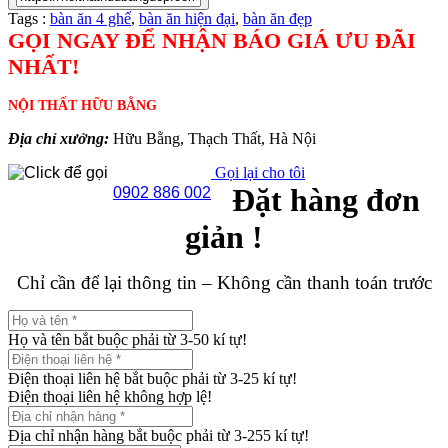
Tags :
bàn ăn 4 ghế
,
bàn ăn hiện đại
,
bàn ăn đẹp
GỌI NGAY ĐỂ NHẬN BÁO GIÁ ƯU ĐÃI
NHẤT!
NỘI THẤT HỮU BẰNG
Địa chỉ xưởng:
Hữu Bằng, Thạch Thất, Hà Nội
Gọi lại cho tôi
Đặt hàng đơn
0902 886 002
giản !
Chỉ cần để lại thông tin – Không cần thanh toán trước
Họ và tên bắt buộc phải từ 3-50 kí tự!
Điện thoại liên hệ bắt buộc phải từ 3-25 kí tự!
Điện thoại liên hệ không hợp lệ!
Địa chỉ nhận hàng bắt buộc phải từ 3-255 kí tự!