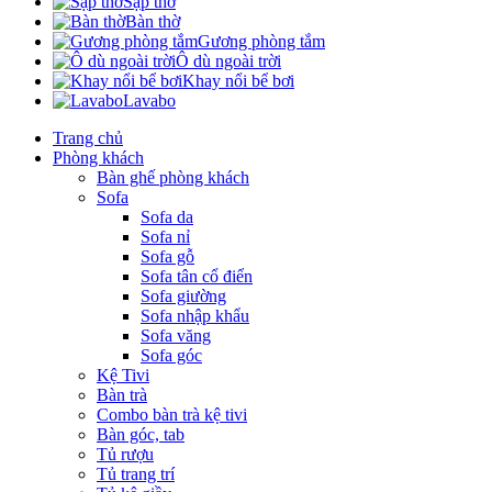
Sập thờ
Bàn thờ
Gương phòng tắm
Ô dù ngoài trời
Khay nổi bể bơi
Lavabo
Trang chủ
Phòng khách
Bàn ghế phòng khách
Sofa
Sofa da
Sofa nỉ
Sofa gỗ
Sofa tân cổ điển
Sofa giường
Sofa nhập khẩu
Sofa văng
Sofa góc
Kệ Tivi
Bàn trà
Combo bàn trà kệ tivi
Bàn góc, tab
Tủ rượu
Tủ trang trí