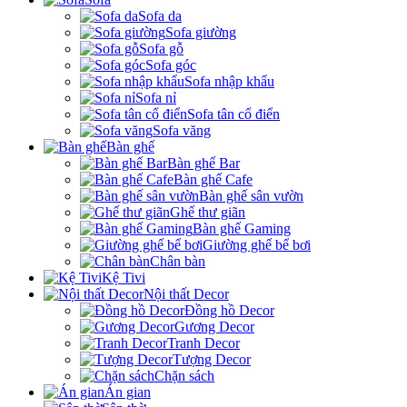
Sofa da
Sofa giường
Sofa gỗ
Sofa góc
Sofa nhập khẩu
Sofa nỉ
Sofa tân cổ điển
Sofa văng
Bàn ghế
Bàn ghế Bar
Bàn ghế Cafe
Bàn ghế sân vườn
Ghế thư giãn
Bàn ghế Gaming
Giường ghế bể bơi
Chân bàn
Kệ Tivi
Nội thất Decor
Đồng hồ Decor
Gương Decor
Tranh Decor
Tượng Decor
Chặn sách
Án gian