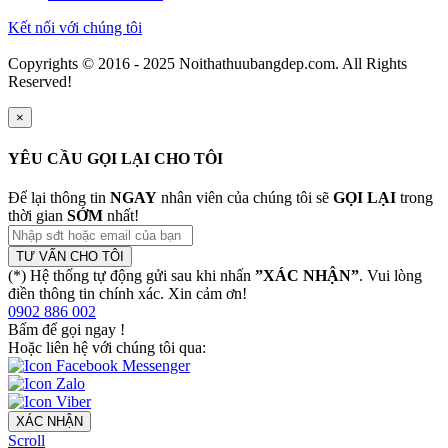
Kết nối với chúng tôi
Copyrights © 2016 - 2025 Noithathuubangdep.com. All Rights
Reserved!
×
YÊU CẦU GỌI LẠI CHO TÔI
Để lại thông tin
NGAY
nhân viên của chúng tôi sẽ
GỌI LẠI
trong
thời gian
SỚM
nhất!
TƯ VẤN CHO TÔI
(*) Hệ thống tự động gửi sau khi nhấn
”XÁC NHẬN”
. Vui lòng
điền thông tin chính xác. Xin cảm ơn!
0902 886 002
Bấm để gọi ngay
!
Hoặc liên hệ với chúng tôi qua:
XÁC NHẬN
Scroll