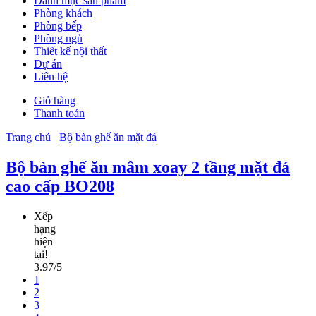
Danh mục sản phẩm
Phòng khách
Phòng bếp
Phòng ngủ
Thiết kế nội thất
Dự án
Liên hệ
Giỏ hàng
Thanh toán
Trang chủ
Bộ bàn ghế ăn mặt đá
Bộ bàn ghế ăn mâm xoay 2 tầng mặt đá
cao cấp BO208
Xếp
hạng
hiện
tại!
3.97/5
1
2
3