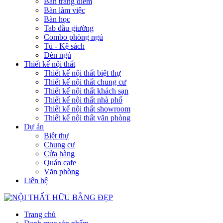
Bàn trang điểm
Bàn làm việc
Bàn học
Tab đầu giường
Combo phòng ngủ
Tủ - Kệ sách
Đèn ngủ
Thiết kế nội thất
Thiết kế nội thất biệt thự
Thiết kế nội thất chung cư
Thiết kế nội thất khách sạn
Thiết kế nội thất nhà phố
Thiết kế nội thất showroom
Thiết kế nội thất văn phòng
Dự án
Biệt thự
Chung cư
Cửa hàng
Quán cafe
Văn phòng
Liên hệ
Trang chủ