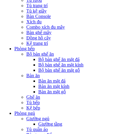
Tủ rượu
Tủ trang trí
Tủ kệ giầy
Bàn Console
Xích đu
Combo xích đu mây
Bàn ghế mây
Đồng hồ cây
Kệ trang trí
Phòng bếp
Bộ bàn ghế ăn
Bộ bàn ghế ăn mặt đá
Bộ bàn ghế ăn mặt kính
Bộ bàn ghế ăn mặt gỗ
Bàn ăn
Bàn ăn mặt đá
Bàn ăn mặt kính
Bàn ăn mặt gỗ
Ghế ăn
Tủ bếp
Kệ bếp
Phòng ngủ
Giường ngủ
Giường tầng
Tủ quần áo