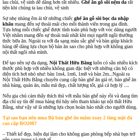
lau chùi, vệ sinh dễ dàng hơn rất nhiều.
Ghế ăn gỗ sồi nệm da
rất
tiện khi chúng ta lau chùi, vệ sinh
Sự nhẹ nhàng êm ái từ những chiếc
ghế ăn gỗ sồi bọc da nhập
khẩu
mang đến sự thoải mái cho mỗi thành viên trong gia đình.
Tựa lưng mỗi chiếc ghế được tính toán phù hợp với vóc dáng người
Việt nhằm mang đến sự thoải mái nhất khi mọi người ngồi thưởng
thức bữa ăn. Ngoài ra với đa sạng màu sắc ghế và bàn giúp khách
hàng dễ dàng lựa chọn bộ bàn ăn sao cho phù hợp với không gian
nội thất ngôi nhà mình.
Để tạo nên sự đa dạng,
Nội Thất Hữu Bằng
luôn có sẵn nhiều kích
thước phù hợp với nhiều không gian đặc biệt với những căn hộ có
diện tích hơi nhỏ như: bàn 1m4, 1m6, 1m8 và bàn 2m...Ngoài ra
Nội Thất Hữu Bằng chuyên cung cấp bàn ghế ăn giá rẻ, bàn ghế ăn
nhà hàng, quán ăn, mẫu mã đẹp, chất lượng tốt, giá cả hợp lý ....
Nếu gia chủ cảm thấy thích thú với mẫu bàn ghế này rồi và đang tìm
địa chỉ uy tín để mua hàng thì hãy nên tham khảo tại nội thất Hữu
Bằng, như vậy sẽ là những lựa chọn hoàn hảo nhất cho người dùng.
Tại sao bạn nên mua
Bộ bàn ghế ăn mâm xoay 2 tầng mặt đá
cao cấp BO208
?
– Thiết kế đẹp, hiện đại làm cho không gian phòng bếp nhà bạn trở
nên sang trọng và tinh tế.