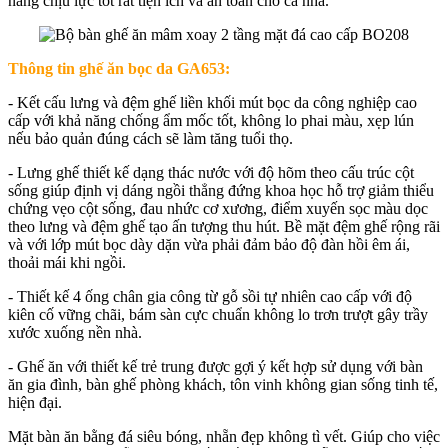
năng chịu lực tốt rất tiện ích và an toàn cho cả nhà.
Thông tin ghế ăn bọc da GA653:
- Kết cấu lưng và đệm ghế liền khối mút bọc da công nghiệp cao
cấp với khả năng chống ẩm mốc tốt, không lo phai màu, xẹp lún
nếu bảo quản đúng cách sẽ làm tăng tuổi thọ.
- Lưng ghế thiết kế dạng thác nước với độ hõm theo cấu trúc cột
sống giúp định vị dáng ngồi thẳng đứng khoa học hỗ trợ giảm thiểu
chứng vẹo cột sống, đau nhức cơ xương, điểm xuyến sọc màu dọc
theo lưng và đệm ghế tạo ấn tượng thu hút. Bề mặt đệm ghế rộng rãi
và với lớp mút bọc dày dặn vừa phải đảm bảo độ đàn hồi êm ái,
thoải mái khi ngồi.
- Thiết kế 4 ống chân gia công từ gỗ sồi tự nhiên cao cấp với độ
kiên cố vững chãi, bám sàn cực chuẩn không lo trơn trượt gây trầy
xước xuống nền nhà.
- Ghế ăn với thiết kế trẻ trung được gợi ý kết hợp sử dụng với bàn
ăn gia đình, bàn ghế phòng khách, tôn vinh không gian sống tinh tế,
hiện đại.
Mặt bàn ăn bằng đá siêu bóng, nhẵn đẹp không tì vết. Giúp cho việc