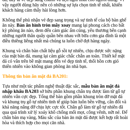
vậy người dùng hãy nên có những sự lựa chọn tinh tế nhất, khiến
khách hàng cảm thấy hài lòng hơn.
Không thể phủ nhận vẻ đẹp sang trọng và sự tinh tế của bộ bàn ghế
ăn này.
Bàn ăn hình tròn mây xoay
mang lại phong cách cho bất
kỳ phòng ăn nào, đem đến cảm giác ấm cúng, yêu thương bên cạnh
những người thân quây quần bên nhau với bữa cơm gia đình là một
điều thiêng liêng nhất mà chúng ta luôn chờ đợi hàng ngày.
Khung và chân bàn chất liệu gỗ sồi tự nhiên, chịu được sức nặng
của mặt bàn đá, mang lại cảm giác chắc chắn an toàn. Thiết kế mặt
đá có vân trên bề mặt mang đến vẻ đẹp tinh tế, thổi hồn cơn gió
thiên nhiên vào không gian phòng ăn nhà bạn.
Thông tin bàn ăn mặt đá BA201:
Tựa như một tác phẩm nghệ thuật đặc sắc,
mẫu bàn ăn mặt đá
nhập khẩu BA203
sở hữu phần khung chân trụ được làm từ gỗ tự
nhiên vân cực đẹp. Tổng thể bàn gồm phần khung tròn đỡ mặt đá
và khung trụ gỗ tự nhiên tinh tế giúp bàn luôn bền vững, cân đối và
khả năng nâng đỡ chịu lực cực tốt. Chân gỗ làm từ gỗ tự nhiên đã
qua quá trình xử lý xoáy khô chống mối mọt, công vênh, nứt nẻ. Đế
chân bàn mạ vàng, Màu sắc của bàn ăn mặt đá được kết hợp rất hoài
hòa và thích hợp cho mọi căn nhà.