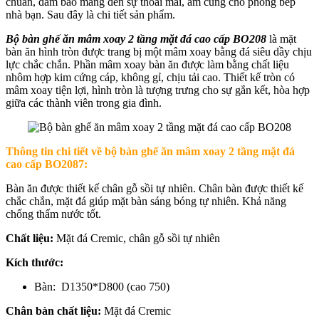
chuẩn, đảm bảo mang đến sự thoải mái, ấm cúng cho phòng bếp
nhà bạn. Sau đây là chi tiết sản phẩm.
Bộ bàn ghế ăn mâm xoay 2 tầng mặt đá cao cấp BO208
là mặt
bàn ăn hình tròn được trang bị một mâm xoay bằng đá siêu dầy chịu
lực chắc chắn. Phần mâm xoay bàn ăn được làm bằng chất liệu
nhôm hợp kim cứng cáp, không gỉ, chịu tải cao. Thiết kế tròn có
mâm xoay tiện lợi, hình tròn là tượng trưng cho sự gắn kết, hòa hợp
giữa các thành viên trong gia đình.
Thông tin chi tiết về b
ộ bàn ghế ăn mâm xoay 2 tầng mặt đá
cao cấp BO2087:
Bàn ăn được thiết kế chân gỗ sồi tự nhiên. Chân bàn được thiết kế
chắc chắn, mặt đá giúp mặt bàn sáng bóng tự nhiên. Khả năng
chống thấm nước tốt.
Chất liệu:
Mặt đá Cremic, chân gỗ sồi tự nhiên
Kích thước:
Bàn: D1350*D800 (cao 750)
Chân bàn chất liệu:
Mặt đá Cremic