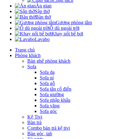
Chặn sách
Án gian
Sập thờ
Bàn thờ
Gương phòng tắm
Ô dù ngoài trời
Khay nổi bể bơi
Lavabo
Trang chủ
Phòng khách
Bàn ghế phòng khách
Sofa
Sofa da
Sofa nỉ
Sofa gỗ
Sofa tân cổ điển
Sofa giường
Sofa nhập khẩu
Sofa văng
Sofa góc
Kệ Tivi
Bàn trà
Combo bàn trà kệ tivi
Bàn góc, tab