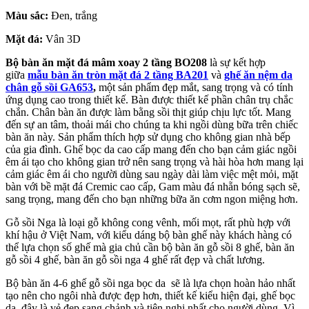
Màu sắc:
Đen, trắng
Mặt đá:
Vân 3D
Bộ bàn ăn mặt đá mâm xoay 2 tầng BO208
là sự kết hợp
giữa
mẫu bàn ăn tròn mặt đá 2 tầng BA201
và
ghế ăn nệm da
chân gỗ sồi GA653
,
một sản phẩm đẹp mắt, sang trọng và có tính
ứng dụng cao trong thiết kế. Bàn được thiết kế phần chân trụ chắc
chắn. Chân bàn ăn được làm bằng sồi thịt giúp chịu lực tốt. Mang
đến sự an tâm, thoải mái cho chúng ta khi ngồi dùng bữa trên chiếc
bàn ăn này. Sản phẩm thích hợp sử dụng cho không gian nhà bếp
của gia đình. Ghế bọc da cao cấp mang đến cho bạn cảm giác ngồi
êm ái tạo cho không gian trở nên sang trọng và hài hòa hơn mang lại
cảm giác êm ái cho người dùng sau ngày dài làm việc mệt mỏi, mặt
bàn với bề mặt đá Cremic cao cấp, Gam màu đá nhẵn bóng sạch sẽ,
sang trọng, mang đến cho bạn những bữa ăn cơm ngon miệng hơn.
Gỗ sồi Nga là loại gỗ không cong vênh, mối mọt, rất phù hợp với
khí hậu ở Việt Nam, với kiểu dáng bộ bàn ghế này khách hàng có
thể lựa chọn số ghế mà gia chủ cần bộ bàn ăn gỗ sồi 8 ghế, bàn ăn
gỗ sồi 4 ghế, bàn ăn gỗ sồi nga 4 ghế rất đẹp và chất lương.
Bộ bàn ăn 4-6 ghế gỗ sồi nga bọc da sẽ là lựa chọn hoàn hảo nhất
tạo nên cho ngôi nhà được đẹp hơn, thiết kế kiểu hiện đại, ghế bọc
da, đây là vẻ đẹp sang chảnh và tiện nghi nhất cho người dùng. Vì