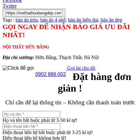
Facebook
Twitter
Tags :
bàn ăn tròn
,
bàn ăn 4 ghế
,
bàn ăn hiện đại
,
bàn ăn đẹp
GỌI NGAY ĐỂ NHẬN BÁO GIÁ ƯU ĐÃI
NHẤT!
NỘI THẤT HỮU BẰNG
Địa chỉ xưởng:
Hữu Bằng, Thạch Thất, Hà Nội
Gọi lại cho tôi
Đặt hàng đơn
0902 886 002
giản !
Chỉ cần để lại thông tin – Không cần thanh toán trước
Họ và tên bắt buộc phải từ 3-50 kí tự!
Điện thoại liên hệ bắt buộc phải từ 3-25 kí tự!
Điện thoại liên hệ không hợp lệ!