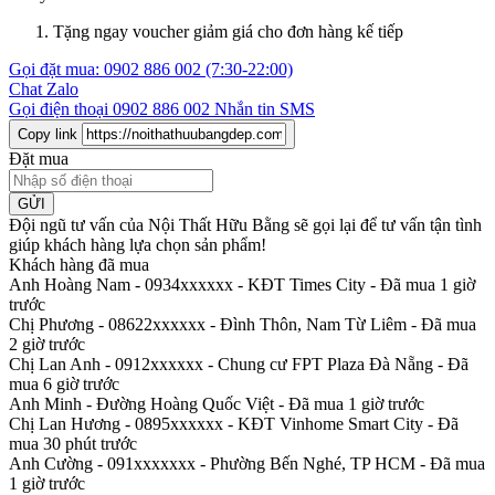
Tặng ngay voucher giảm giá cho đơn hàng kế tiếp
Gọi đặt mua:
0902 886 002
(7:30-22:00)
Chat Zalo
Gọi điện thoại
0902 886 002
Nhắn tin SMS
Copy link
Đặt mua
GỬI
Đội ngũ tư vấn của Nội Thất Hữu Bằng sẽ gọi lại để tư vấn tận tình
giúp khách hàng lựa chọn sản phẩm
!
Khách hàng đã mua
Anh Hoàng Nam - 0934xxxxxx
-
KĐT Times City - Đã mua 1 giờ
trước
Chị Phương - 08622xxxxxx
-
Đình Thôn, Nam Từ Liêm - Đã mua
2 giờ trước
Chị Lan Anh - 0912xxxxxx
-
Chung cư FPT Plaza Đà Nẵng - Đã
mua 6 giờ trước
Anh Minh
-
Đường Hoàng Quốc Việt - Đã mua 1 giờ trước
Chị Lan Hương - 0895xxxxxx
-
KĐT Vinhome Smart City - Đã
mua 30 phút trước
Anh Cường - 091xxxxxxx
-
Phường Bến Nghé, TP HCM - Đã mua
1 giờ trước