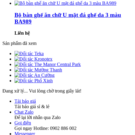
Bộ bàn ghế ăn chữ U mặt đá ghế da 3 màu
BA989
Liên hệ
Sản phẩm đã xem
Đang xử lý... Vui lòng chờ trong giây lát!
Tải báo giá
Tải báo giá sỉ & lẻ
Chat Zalo
Để lại lời nhắn qua Zalo
Gọi điện
Gọi ngay Hotline: 0902 886 002
Messenger