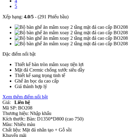
4
5
Xếp hạng:
4.0
/
5
-
(291 Phiếu bầu)
Đặc điểm nổi bật
Thiết kế bàn tròn mâm xoay tiện lợi
Mặt đá Cremic chống xước siêu dầy
Thiết kế sang trọng tinh tế
Ghế ăn bọc da cao cấp
Giá thành hợp lý
Xem thêm điểm nổi bật
Giá:
Liên hệ
Mã SP:
BO208
Thương hiệu:
Nhập khẩu
Kích thước:
Bàn: D1350*D800 (cao 750)
Màu:
Nhiều màu
Chất liệu:
Mặt đá nhân tạo +
Gỗ sồi
Khuyến mãi