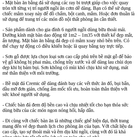
- Mặt bàn ăn bằng đá sử dụng các ray bi trượt giúp cho việc quay
tròn tới từng vị trí người ngồi ăn cơm dễ dàng. Bạn có thể sử dụng
chiếc mâm xoay này để đồ chấm, bột canh, mắm. Hoặc đơn thuần là
sử dụng để trang trí các món đồ nội thất phòng ăn cần thiết.
- Sản phẩm dành cho gia đình 6 người ngồi dùng bữa thoải mái.
Đường kính mặt bàn dao động từ 1m2 – 1m35 với thiết kế đẹp mắt,
ấn tượng. Mặt bàn ăn bằng đá đẹp có mâm xoay nhỏ bên trên. Có
thể chạy tự động có điều khiển hoặc là quay bằng tay trực tiếp.
- Sơn gỗ được lựa chọn loại sơn cao cấp phủ trên bề mặt gỗ để bảo
vệ gỗ không bị phai màu, chống trầy xước và dễ dàng lau chùi dọn
dẹp khi bị bám bụi. Sơn không có mùi khó chịu khi sử dụng, mát
mẻ thân thiện với môi trường.
- Bề mặt đá Cremic dễ dàng đánh bay các vết thức ăn đổ, bụi bẩn,
dầu mỡ đơn giản, chống ẩm mốc tối ưu, hoàn toàn thân thiện với
sức khoẻ người sử dụng.
- Chiếc bàn đá đem độ bền cao và chịu nhiệt tốt cho bạn thỏa sức
dùng bữa của các món ngon nóng hổi, hấp dẫn.
- Đi cùng với chiếc bàn ăn là những chiếc ghế hiện đại, thời trang
mang đến vẻ đẹp thanh lịch cho phòng ăn của bạn. Với chất liệu da
cao cấp, tạo sự thoải mái và êm dịu khi ngồi, cùng với đó là khả