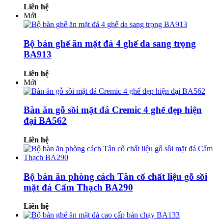
Liên hệ
Mới
Bộ bàn ghế ăn mặt đá 4 ghế da sang trọng
BA913
Liên hệ
Mới
Bàn ăn gỗ sồi mặt đá Cremic 4 ghế đẹp hiện
đại BA562
Liên hệ
Bộ bàn ăn phòng cách Tân cổ chất liệu gỗ sồi
mặt đá Cẩm Thạch BA290
Liên hệ