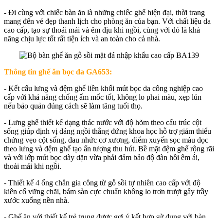
- Đi cùng với chiếc bàn ăn là những chiếc ghế hiện đại, thời trang
mang đến vẻ đẹp thanh lịch cho phòng ăn của bạn. Với chất liệu da
cao cấp, tạo sự thoải mái và êm dịu khi ngồi, cùng với đó là khả
năng chịu lực tốt rất tiện ích và an toàn cho cả nhà.
Thông tin ghế ăn bọc da GA653:
- Kết cấu lưng và đệm ghế liền khối mút bọc da công nghiệp cao
cấp với khả năng chống ẩm mốc tốt, không lo phai màu, xẹp lún
nếu bảo quản đúng cách sẽ làm tăng tuổi thọ.
- Lưng ghế thiết kế dạng thác nước với độ hõm theo cấu trúc cột
sống giúp định vị dáng ngồi thẳng đứng khoa học hỗ trợ giảm thiểu
chứng vẹo cột sống, đau nhức cơ xương, điểm xuyến sọc màu dọc
theo lưng và đệm ghế tạo ấn tượng thu hút. Bề mặt đệm ghế rộng rãi
và với lớp mút bọc dày dặn vừa phải đảm bảo độ đàn hồi êm ái,
thoải mái khi ngồi.
- Thiết kế 4 ống chân gia công từ gỗ sồi tự nhiên cao cấp với độ
kiên cố vững chãi, bám sàn cực chuẩn không lo trơn trượt gây trầy
xước xuống nền nhà.
- Ghế ăn với thiết kế trẻ trung được gợi ý kết hợp sử dụng với bàn