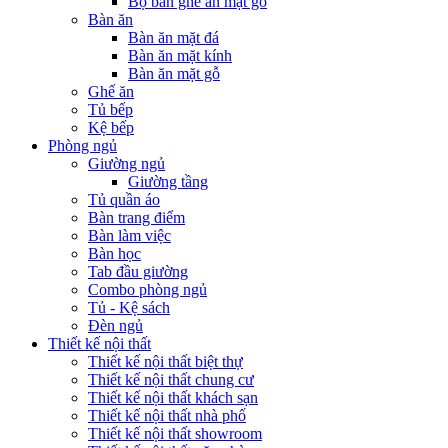
Bộ bàn ghế ăn mặt gỗ
Bàn ăn
Bàn ăn mặt đá
Bàn ăn mặt kính
Bàn ăn mặt gỗ
Ghế ăn
Tủ bếp
Kệ bếp
Phòng ngủ
Giường ngủ
Giường tầng
Tủ quần áo
Bàn trang điểm
Bàn làm việc
Bàn học
Tab đầu giường
Combo phòng ngủ
Tủ - Kệ sách
Đèn ngủ
Thiết kế nội thất
Thiết kế nội thất biệt thự
Thiết kế nội thất chung cư
Thiết kế nội thất khách sạn
Thiết kế nội thất nhà phố
Thiết kế nội thất showroom