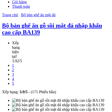
Giỏ hàng
Thanh toán
Trang chủ
Bộ bàn ghế ăn mặt đá
Bộ bàn ghế ăn gỗ sồi mặt đá nhập khẩu
cao cấp BA139
Xếp
hạng
hiện
tại!
3.92/5
1
2
3
4
5
Xếp hạng:
3.9
/
5
-
(171 Phiếu bầu)