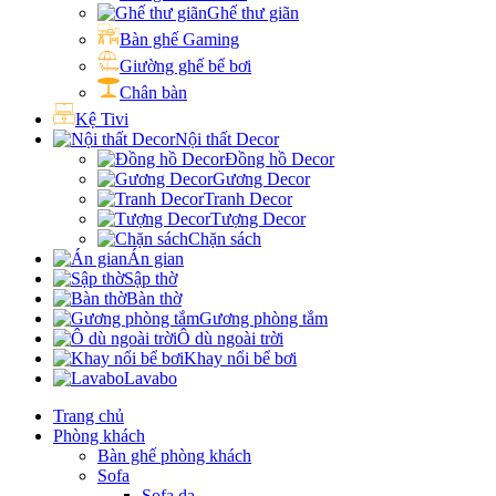
Ghế thư giãn
Bàn ghế Gaming
Giường ghế bể bơi
Chân bàn
Kệ Tivi
Nội thất Decor
Đồng hồ Decor
Gương Decor
Tranh Decor
Tượng Decor
Chặn sách
Án gian
Sập thờ
Bàn thờ
Gương phòng tắm
Ô dù ngoài trời
Khay nổi bể bơi
Lavabo
Trang chủ
Phòng khách
Bàn ghế phòng khách
Sofa
Sofa da