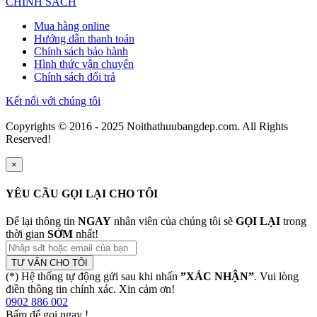
CHÍNH SÁCH
Mua hàng online
Hướng dẫn thanh toán
Chính sách bảo hành
Hình thức vận chuyển
Chính sách đổi trả
Kết nối với chúng tôi
Copyrights © 2016 - 2025 Noithathuubangdep.com. All Rights
Reserved!
×
YÊU CẦU GỌI LẠI CHO TÔI
Để lại thông tin
NGAY
nhân viên của chúng tôi sẽ
GỌI LẠI
trong
thời gian
SỚM
nhất!
TƯ VẤN CHO TÔI
(*) Hệ thống tự động gửi sau khi nhấn
”XÁC NHẬN”
. Vui lòng
điền thông tin chính xác. Xin cảm ơn!
0902 886 002
Bấm để gọi ngay
!