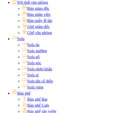
Nội thất văn phòng
Bàn giám đốc
Bàn nhân viên
Bàn quầy lễ tân
Ghế giám đốc
Ghế văn phòng
Sofa
Sofa da
Sofa giường
Sofa gỗ
Sofa góc
Sofa nhập khẩu
Sofa nỉ
Sofa tân cổ điển
Sofa văng
Bàn ghế
Bàn ghế Bar
Bàn ghế Cafe
Bàn ghế sân vườn