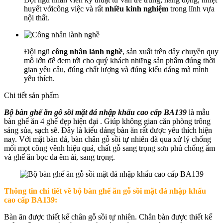
huyết vớicông việc và rất
nhiều kinh nghiệm
trong lĩnh vựa
nội thất.
Đội ngũ
công nhân lành nghề
, sản xuất trên dây chuyền quy
mô lớn để đem tới cho quý khách những sản phẩm đúng thời
gian yêu câu, đúng chất lượng và đúng kiểu dáng mà mình
yêu thích.
Chi tiết sản phẩm
Bộ bàn ghế ăn gỗ sồi mặt đá nhập khẩu cao cấp BA139
là mẫu
bàn ghế ăn 4 ghế đẹp hiện đại . Giúp không gian căn phòng trông
sáng sủa, sạch sẽ. Đây là kiểu dáng bàn ăn rất được yêu thích hiện
nay. Với mặt bàn đá, bàn chân gỗ sồi tự nhiên đã qua xử lý chống
mối mọt công vênh hiệu quả, chất gỗ sang trọng sơn phủ chống ẩm
và ghế ăn bọc da êm ái, sang trọng.
Thông tin chi tiết về
bộ bàn ghế ăn gỗ sồi mặt đá nhập khẩu
cao cấp BA139:
Bàn ăn được thiết kế chân gỗ sồi tự nhiên. Chân bàn được thiết kế