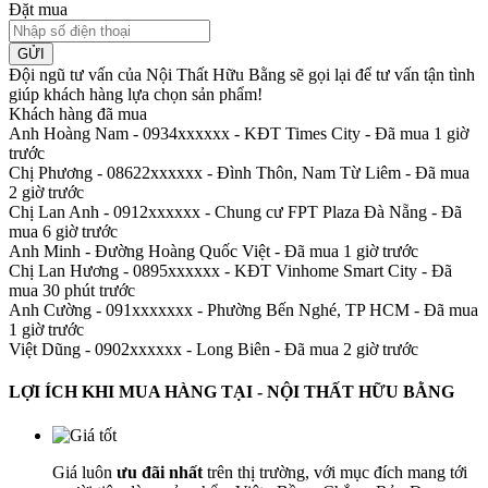
Đặt mua
GỬI
Đội ngũ tư vấn của Nội Thất Hữu Bằng sẽ gọi lại để tư vấn tận tình
giúp khách hàng lựa chọn sản phẩm
!
Khách hàng đã mua
Anh Hoàng Nam - 0934xxxxxx
-
KĐT Times City - Đã mua 1 giờ
trước
Chị Phương - 08622xxxxxx
-
Đình Thôn, Nam Từ Liêm - Đã mua
2 giờ trước
Chị Lan Anh - 0912xxxxxx
-
Chung cư FPT Plaza Đà Nẵng - Đã
mua 6 giờ trước
Anh Minh
-
Đường Hoàng Quốc Việt - Đã mua 1 giờ trước
Chị Lan Hương - 0895xxxxxx
-
KĐT Vinhome Smart City - Đã
mua 30 phút trước
Anh Cường - 091xxxxxxx
-
Phường Bến Nghé, TP HCM - Đã mua
1 giờ trước
Việt Dũng - 0902xxxxxx
-
Long Biên - Đã mua 2 giờ trước
LỢI ÍCH KHI MUA HÀNG TẠI - NỘI THẤT HỮU BẰNG
Giá luôn
ưu đãi nhất
trên thị trường, với mục đích mang tới