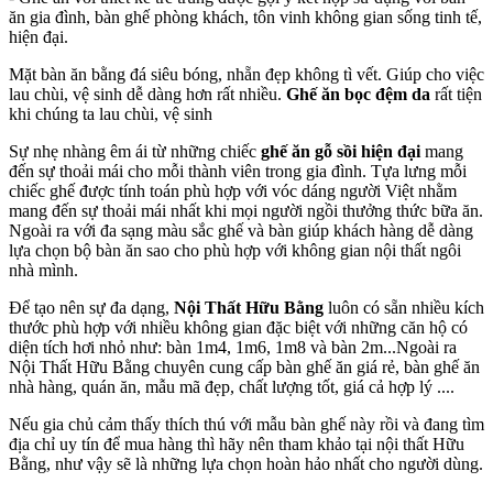
ăn gia đình, bàn ghế phòng khách, tôn vinh không gian sống tinh tế,
hiện đại.
Mặt bàn ăn bằng đá siêu bóng, nhẵn đẹp không tì vết. Giúp cho việc
lau chùi, vệ sinh dễ dàng hơn rất nhiều.
Ghế ăn bọc đệm da
rất tiện
khi chúng ta lau chùi, vệ sinh
Sự nhẹ nhàng êm ái từ những chiếc
ghế ăn gỗ sồi hiện đại
mang
đến sự thoải mái cho mỗi thành viên trong gia đình. Tựa lưng mỗi
chiếc ghế được tính toán phù hợp với vóc dáng người Việt nhằm
mang đến sự thoải mái nhất khi mọi người ngồi thưởng thức bữa ăn.
Ngoài ra với đa sạng màu sắc ghế và bàn giúp khách hàng dễ dàng
lựa chọn bộ bàn ăn sao cho phù hợp với không gian nội thất ngôi
nhà mình.
Để tạo nên sự đa dạng,
Nội Thất Hữu Bằng
luôn có sẵn nhiều kích
thước phù hợp với nhiều không gian đặc biệt với những căn hộ có
diện tích hơi nhỏ như: bàn 1m4, 1m6, 1m8 và bàn 2m...Ngoài ra
Nội Thất Hữu Bằng chuyên cung cấp bàn ghế ăn giá rẻ, bàn ghế ăn
nhà hàng, quán ăn, mẫu mã đẹp, chất lượng tốt, giá cả hợp lý ....
Nếu gia chủ cảm thấy thích thú với mẫu bàn ghế này rồi và đang tìm
địa chỉ uy tín để mua hàng thì hãy nên tham khảo tại nội thất Hữu
Bằng, như vậy sẽ là những lựa chọn hoàn hảo nhất cho người dùng.