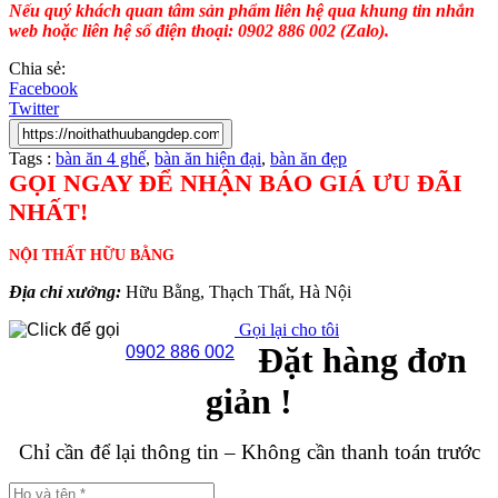
Nếu quý khách quan tâm sản phẩm liên hệ qua khung tin nhắn
web hoặc liên hệ số điện thoại: 0902 886 002 (Zalo).
Chia sẻ:
Facebook
Twitter
Tags :
bàn ăn 4 ghế
,
bàn ăn hiện đại
,
bàn ăn đẹp
GỌI NGAY ĐỂ NHẬN BÁO GIÁ ƯU ĐÃI
NHẤT!
NỘI THẤT HỮU BẰNG
Địa chỉ xưởng:
Hữu Bằng, Thạch Thất, Hà Nội
Gọi lại cho tôi
Đặt hàng đơn
0902 886 002
giản !
Chỉ cần để lại thông tin – Không cần thanh toán trước