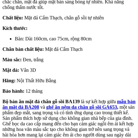
chắc chắn, mặt đá giúp mặt bàn sáng bóng tự nhiên. Khả năng
chống thấm nước tốt.
Chất liệu:
Mặt đá Cẩm Thạch, chân gỗ sồi tự nhiên
Kích thước:
Bàn: Dài 160cm, cao 75cm, rộng 80cm
Chân bàn chất liệu:
Mặt đá Cẩm Thạch
Màu sắc:
Đen, trắng
Mặt đá:
Vân 3D
Hãng:
Nội Thất Hữu Bằng
Bảo hành:
12 tháng
Bộ bàn ăn mặt đá chân gỗ sồi BA139
là sự kết hợp giữa
mẫu bàn
ăn mặt đá BA208
và
ghế ăn nệm da chân gỗ sồi GA653
,
một sản
phẩm đẹp mắt, sang trọng và có tính ứng dụng cao trong thiết kế.
Sản phẩm thích hợp sử dụng cho không gian nhà bếp của gia đình.
Ghế bọc da cao cấp mang đến cho bạn cảm giác ngồi êm ái kết hợp
những hoa văn màu sắc tạo cho không gian trở nên sang trọng và
hài hòa hơn mang lại cảm giác êm ái cho người dùng sau ngày dài