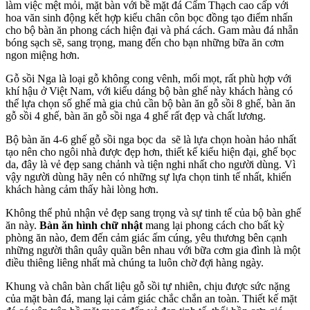
làm việc mệt mỏi, mặt bàn với bề mặt đá Cẩm Thạch cao cấp với
hoa văn sinh động kết hợp kiểu chân côn bọc đồng tạo điểm nhấn
cho bộ bàn ăn phong cách hiện đại và phá cách. Gam màu đá nhẵn
bóng sạch sẽ, sang trọng, mang đến cho bạn những bữa ăn cơm
ngon miệng hơn.
Gỗ sồi Nga là loại gỗ không cong vênh, mối mọt, rất phù hợp với
khí hậu ở Việt Nam, với kiểu dáng bộ bàn ghế này khách hàng có
thể lựa chọn số ghế mà gia chủ cần bộ bàn ăn gỗ sồi 8 ghế, bàn ăn
gỗ sồi 4 ghế, bàn ăn gỗ sồi nga 4 ghế rất đẹp và chất lương.
Bộ bàn ăn 4-6 ghế gỗ sồi nga bọc da sẽ là lựa chọn hoàn hảo nhất
tạo nên cho ngôi nhà được đẹp hơn, thiết kế kiểu hiện đại, ghế bọc
da, đây là vẻ đẹp sang chảnh và tiện nghi nhất cho người dùng. Vì
vậy người dùng hãy nên có những sự lựa chọn tinh tế nhất, khiến
khách hàng cảm thấy hài lòng hơn.
Không thể phủ nhận vẻ đẹp sang trọng và sự tinh tế của bộ bàn ghế
ăn này.
Bàn ăn hình chữ nhật
mang lại phong cách cho bất kỳ
phòng ăn nào, đem đến cảm giác ấm cúng, yêu thương bên cạnh
những người thân quây quần bên nhau với bữa cơm gia đình là một
điều thiêng liêng nhất mà chúng ta luôn chờ đợi hàng ngày.
Khung và chân bàn chất liệu gỗ sồi tự nhiên, chịu được sức nặng
của mặt bàn đá, mang lại cảm giác chắc chắn an toàn. Thiết kế mặt