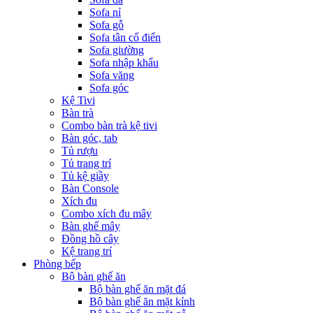
Sofa nỉ
Sofa gỗ
Sofa tân cổ điển
Sofa giường
Sofa nhập khẩu
Sofa văng
Sofa góc
Kệ Tivi
Bàn trà
Combo bàn trà kệ tivi
Bàn góc, tab
Tủ rượu
Tủ trang trí
Tủ kệ giầy
Bàn Console
Xích đu
Combo xích đu mây
Bàn ghế mây
Đồng hồ cây
Kệ trang trí
Phòng bếp
Bộ bàn ghế ăn
Bộ bàn ghế ăn mặt đá
Bộ bàn ghế ăn mặt kính