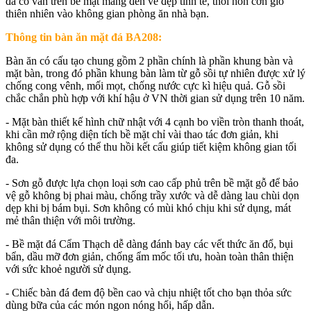
đá có vân trên bề mặt mang đến vẻ đẹp tinh tế, thổi hồn cơn gió
thiên nhiên vào không gian phòng ăn nhà bạn.
Thông tin bàn ăn mặt đá BA208:
Bàn ăn có cấu tạo chung gồm 2 phần chính là phần khung bàn và
mặt bàn, trong đó phần khung bàn làm từ gỗ sồi tự nhiên được xử lý
chống cong vênh, mối mọt, chống nước cực kì hiệu quả. Gỗ sồi
chắc chắn phù hợp với khí hậu ở VN thời gian sử dụng trên 10 năm.
- Mặt bàn thiết kế hình chữ nhật với 4 cạnh bo viền tròn thanh thoát,
khi cần mở rộng diện tích bề mặt chỉ vài thao tác đơn giản, khi
không sử dụng có thể thu hồi kết cấu giúp tiết kiệm không gian tối
đa.
- Sơn gỗ được lựa chọn loại sơn cao cấp phủ trên bề mặt gỗ để bảo
vệ gỗ không bị phai màu, chống trầy xước và dễ dàng lau chùi dọn
dẹp khi bị bám bụi. Sơn không có mùi khó chịu khi sử dụng, mát
mẻ thân thiện với môi trường.
- Bề mặt đá Cẩm Thạch dễ dàng đánh bay các vết thức ăn đổ, bụi
bẩn, dầu mỡ đơn giản, chống ẩm mốc tối ưu, hoàn toàn thân thiện
với sức khoẻ người sử dụng.
- Chiếc bàn đá đem độ bền cao và chịu nhiệt tốt cho bạn thỏa sức
dùng bữa của các món ngon nóng hổi, hấp dẫn.