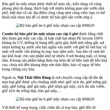
Bàn ghế ăn mây nhựa được thiết kế màu sắc, kiểu dáng vô cùng
phong phú đa dạng, thích hợp với nhiều không gian sân vườn nhà
phố, biệt thự và các địa điểm công cộng như công viên; bạn có thể
thoải mái chọn lựa để có được bộ bàn ghế sân vườn ưng ý.
Combo bộ bàn ghế ăn mây nhựa cao cấp 6 ghế
được bằng chất
liệu nhựa giả mây cao cấp, là hợp chất hạt nhựa PE keozin 100%
kháng tia UV, không bị bung đứt, giòn gãy dưới ánh nắng gắt, sợi
nhựa không kỵ nước nên khi ngâm vào nước với ghế hồ bơi hay vệ
sinh với nước vẫn không bị mục hay nấm mốc. Sau khi vệ sinh thì
lau khô hoặc cho sản phẩm khô tự nhiên ở nơi thoáng mát, có bóng
râm. Khung sản phẩm bằng thép mạ kẽm đã sở hữu một độ bền khá
cao, chưa nói đến khung thép sơn tĩnh điện, bảo vệ ngay từ bên
trong chống oxy hóa.
Ngoài ra,
Nội Thất Hữu Bằng
là nơi chuyên cung cấp tất tần tật
mọi loại ghế được yêu chuộng nhất như: ghế xích đu, ghế trứng giả
mây, ghế trứng, ghế giả mây, ghế nhựa giả mây, xích đu sân vườn,
ghế xích đu trứng đẹp, bàn giả mây,…
Với thiết kế sang trọng, chắc chắn tất cả loại bàn, ghế đến từ