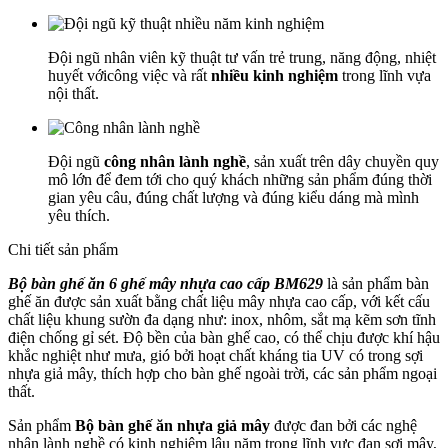
Đội ngũ nhân viên kỹ thuật tư vấn trẻ trung, năng động, nhiệt
huyết vớicông việc và rất
nhiều kinh nghiệm
trong lĩnh vựa
nội thất.
Đội ngũ
công nhân lành nghề
, sản xuất trên dây chuyền quy
mô lớn để đem tới cho quý khách những sản phẩm đúng thời
gian yêu câu, đúng chất lượng và đúng kiểu dáng mà mình
yêu thích.
Chi tiết sản phẩm
Bộ bàn ghế ăn 6 ghế mây nhựa cao cấp BM629
là sản phẩm bàn
ghế ăn được sản xuất bằng chất liệu mây nhựa cao cấp, với kết cấu
chất liệu khung sườn đa dạng như: inox, nhôm, sắt mạ kẽm sơn tĩnh
điện chống gỉ sét. Độ bền của bàn ghế cao, có thể chịu được khí hậu
khắc nghiệt như mưa, gió bởi hoạt chất kháng tia UV có trong sợi
nhựa giả mây, thích hợp cho bàn ghế ngoài trời, các sản phẩm ngoại
thất.
Sản phẩm
Bộ bàn ghế ăn nhựa giả mây
được đan bởi các nghệ
nhân lành nghề có kinh nghiệm lâu năm trong lĩnh vực đan sợi mây,