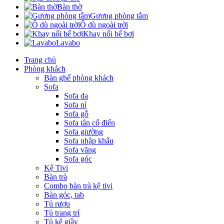
Bàn thờ
Gương phòng tắm
Ô dù ngoài trời
Khay nổi bể bơi
Lavabo
Trang chủ
Phòng khách
Bàn ghế phòng khách
Sofa
Sofa da
Sofa nỉ
Sofa gỗ
Sofa tân cổ điển
Sofa giường
Sofa nhập khẩu
Sofa văng
Sofa góc
Kệ Tivi
Bàn trà
Combo bàn trà kệ tivi
Bàn góc, tab
Tủ rượu
Tủ trang trí
Tủ kệ giầy