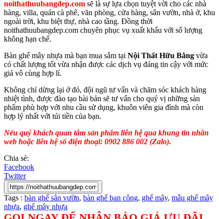
noithathuubangdep.com
sẽ là sự lựa chọn tuyệt vời cho các nhà
hàng, villa, quán cà phê, văn phòng, cửa hàng, sân vườn, nhà ở, khu
ngoài trời, khu biệt thự, nhà cao tầng. Đồng thời
noithathuubangdep.com chuyên phục vụ xuất khẩu với số lượng
không hạn chế.
Bàn ghế mây nhựa mà bạn mua sắm tại
Nội Thất Hữu Bằng
vừa
có chất lượng tốt vừa nhận được các dịch vụ đáng tin cậy với mức
giá vô cùng hợp lí.
Không chỉ dừng lại ở đó, đội ngũ tư vấn và chăm sóc khách hàng
nhiệt tình, được đào tạo bài bản sẽ tư vấn cho quý vị những sản
phẩm phù hợp với nhu cầu sử dụng, khuôn viên gia đình mà còn
hợp lý nhất với túi tiền của bạn.
Nếu quý khách quan tâm sản phẩm liên hệ qua khung tin nhắn
web hoặc liên hệ số điện thoại: 0902 886 002 (Zalo).
Chia sẻ:
Facebook
Twitter
Tags :
bàn ghế sân vườn
,
bàn ghế ban công
,
ghế mây
,
mẫu ghế mây
nhựa
,
ghế mây nhựa
GỌI NGAY ĐỂ NHẬN BÁO GIÁ ƯU ĐÃI