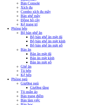
Bàn Console
Xích đu
Combo xích đu mây
Bàn ghế mây
Đồng hồ cây
Kệ trang trí
Phòng bếp
Bộ bàn ghế ăn
Bộ bàn ghế ăn mặt đá
Bộ bàn ghế ăn mặt kính
Bộ bàn ghế ăn mặt gỗ
Bàn ăn
Bàn ăn mặt đá
Bàn ăn mặt kính
Bàn ăn mặt gỗ
Ghế ăn
Tủ bếp
Kệ bếp
Phòng ngủ
Giường ngủ
Giường tầng
Tủ quần áo
Bàn trang điểm
Bàn làm việc
Bàn học