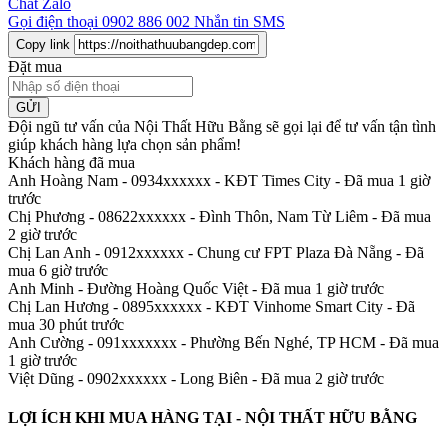
Chat Zalo
Gọi điện thoại
0902 886 002
Nhắn tin SMS
Copy link
Đặt mua
GỬI
Đội ngũ tư vấn của Nội Thất Hữu Bằng sẽ gọi lại để tư vấn tận tình
giúp khách hàng lựa chọn sản phẩm
!
Khách hàng đã mua
Anh Hoàng Nam - 0934xxxxxx
-
KĐT Times City - Đã mua 1 giờ
trước
Chị Phương - 08622xxxxxx
-
Đình Thôn, Nam Từ Liêm - Đã mua
2 giờ trước
Chị Lan Anh - 0912xxxxxx
-
Chung cư FPT Plaza Đà Nẵng - Đã
mua 6 giờ trước
Anh Minh
-
Đường Hoàng Quốc Việt - Đã mua 1 giờ trước
Chị Lan Hương - 0895xxxxxx
-
KĐT Vinhome Smart City - Đã
mua 30 phút trước
Anh Cường - 091xxxxxxx
-
Phường Bến Nghé, TP HCM - Đã mua
1 giờ trước
Việt Dũng - 0902xxxxxx
-
Long Biên - Đã mua 2 giờ trước
LỢI ÍCH KHI MUA HÀNG TẠI - NỘI THẤT HỮU BẰNG