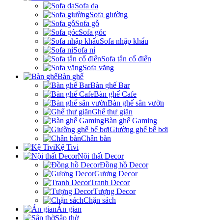
Sofa da
Sofa giường
Sofa gỗ
Sofa góc
Sofa nhập khẩu
Sofa nỉ
Sofa tân cổ điển
Sofa văng
Bàn ghế
Bàn ghế Bar
Bàn ghế Cafe
Bàn ghế sân vườn
Ghế thư giãn
Bàn ghế Gaming
Giường ghế bể bơi
Chân bàn
Kệ Tivi
Nội thất Decor
Đồng hồ Decor
Gương Decor
Tranh Decor
Tượng Decor
Chặn sách
Án gian
Sập thờ