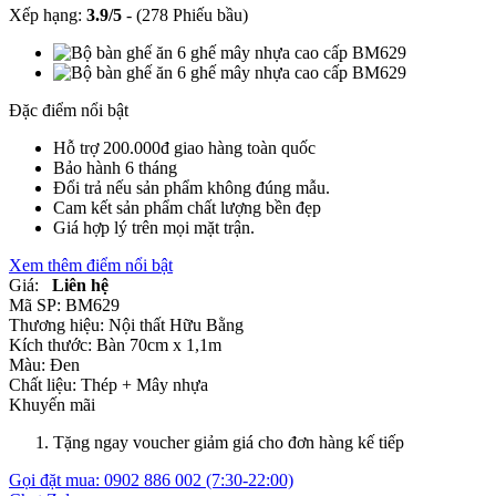
Xếp hạng:
3.9
/
5
-
(278 Phiếu bầu)
Đặc điểm nổi bật
Hỗ trợ 200.000đ giao hàng toàn quốc
Bảo hành 6 tháng
Đổi trả nếu sản phẩm không đúng mẫu.
Cam kết sản phẩm chất lượng bền đẹp
Giá hợp lý trên mọi mặt trận.
Xem thêm điểm nổi bật
Giá:
Liên hệ
Mã SP:
BM629
Thương hiệu:
Nội thất Hữu Bằng
Kích thước:
Bàn 70cm x 1,1m
Màu:
Đen
Chất liệu:
Thép +
Mây nhựa
Khuyến mãi
Tặng ngay voucher giảm giá cho đơn hàng kế tiếp
Gọi đặt mua:
0902 886 002
(7:30-22:00)