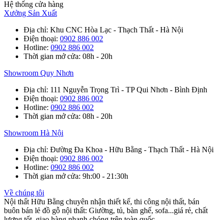
Hệ thống cửa hàng
Xưởng Sản Xuất
Địa chỉ
: Khu CNC Hòa Lạc - Thạch Thất - Hà Nội
Điện thoại
:
0902 886 002
Hotline
:
0902 886 002
Thời gian mở cửa
: 08h - 20h
Showroom Quy Nhơn
Địa chỉ
: 111 Nguyễn Trọng Trì - TP Qui Nhơn - Bình Định
Điện thoại
:
0902 886 002
Hotline
:
0902 886 002
Thời gian mở cửa
: 08h - 20h
Showroom Hà Nội
Địa chỉ
: Đường Đa Khoa - Hữu Bằng - Thạch Thất - Hà Nội
Điện thoại
:
0902 886 002
Hotline
:
0902 886 002
Thời gian mở cửa
: 9h:00 - 21:30h
Về chúng tôi
Nội thất Hữu Bằng chuyên nhận thiết kế, thi công nội thất, bán
buôn bán lẻ đồ gỗ nội thất: Giường, tủ, bàn ghế, sofa...giá rẻ, chất
lượng tốt, giao hàng nhanh chóng trên toàn quốc.