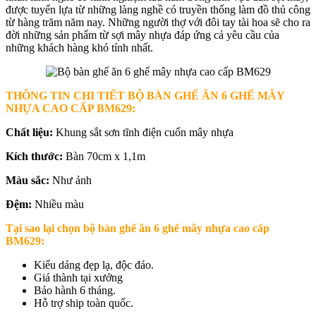
được tuyển lựa từ những làng nghề có truyền thống làm đồ thủ công
từ hàng trăm năm nay. Những người thợ với đôi tay tài hoa sẽ cho ra
đời những sản phẩm từ sợi mây nhựa đáp ứng cả yêu cầu của
những khách hàng khó tính nhất.
THÔNG TIN CHI TIẾT BỘ BÀN GHẾ ĂN 6 GHẾ MÂY
NHỰA CAO CẤP BM629
:
Chất liệu:
Khung sắt sơn tĩnh điện cuốn mây nhựa
Kích thước:
Bàn 70cm x 1,1m
Màu sắc:
Như ảnh
Đệm:
Nhiều màu
Tại sao lại chọn b
ộ bàn ghế ăn 6 ghế mây nhựa cao cấp
BM629
:
Kiểu dáng đẹp lạ, độc đáo.
Giá thành tại xưởng
Bảo hành 6 tháng.
Hỗ trợ ship toàn quốc.