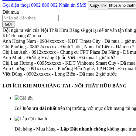
Gọi điện thoại
0902 886 002
Nhắn tin SMS
Copy link
Đặt mua
GỬI
Đội ngũ tư vấn của Nội Thất Hữu Bằng sẽ gọi lại để tư vấn tận tình
Khách hàng đã mua
Anh Hoàng Nam - 0934xxxxxx
-
KĐT Times City - Đã mua 1 giờ tr
Chị Phương - 08622xxxxxx
-
Đình Thôn, Nam Từ Liêm - Đã mua 2 g
Chị Lan Anh - 0912xxxxxx
-
Chung cư FPT Plaza Đà Nẵng - Đã mua
Anh Minh
-
Đường Hoàng Quốc Việt - Đã mua 1 giờ trước
Chị Lan Hương - 0895xxxxxx
-
KĐT Vinhome Smart City - Đã mua 
Anh Cường - 091xxxxxxx
-
Phường Bến Nghé, TP HCM - Đã mua 1 
Việt Dũng - 0902xxxxxx
-
Long Biên - Đã mua 2 giờ trước
LỢI ÍCH KHI MUA HÀNG TẠI - NỘI THẤT HỮU BẰNG
Giá luôn
ưu đãi nhất
trên thị trường, với mục đích mang tới n
Đặt hàng - Mua hàng –
Lắp Đặt nhanh chóng
không qua trun