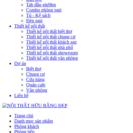
Tab đầu giường
Combo phòng ngủ
Tủ - Kệ sách
Đèn ngủ
Thiết kế nội thất
Thiết kế nội thất biệt thự
Thiết kế nội thất chung cư
Thiết kế nội thất khách sạn
Thiết kế nội thất nhà phố
Thiết kế nội thất showroom
Thiết kế nội thất văn phòng
Dự án
Biệt thự
Chung cư
Cửa hàng
Quán cafe
Văn phòng
Liên hệ
Trang chủ
Danh mục sản phẩm
Phòng khách
Phòng bếp