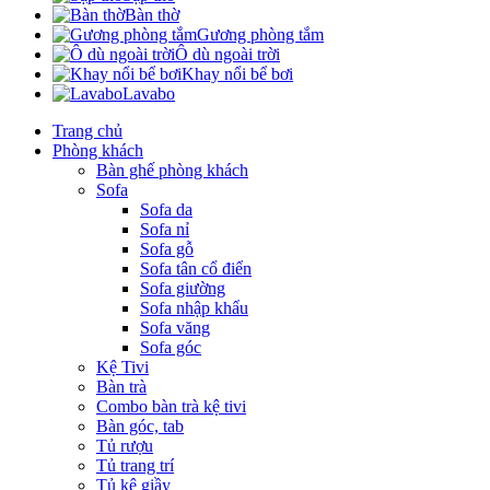
Bàn thờ
Gương phòng tắm
Ô dù ngoài trời
Khay nổi bể bơi
Lavabo
Trang chủ
Phòng khách
Bàn ghế phòng khách
Sofa
Sofa da
Sofa nỉ
Sofa gỗ
Sofa tân cổ điển
Sofa giường
Sofa nhập khẩu
Sofa văng
Sofa góc
Kệ Tivi
Bàn trà
Combo bàn trà kệ tivi
Bàn góc, tab
Tủ rượu
Tủ trang trí
Tủ kệ giầy