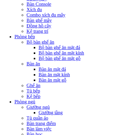
Bàn Console
Xích đu
Combo xích đu mây
Bàn ghế mây
Đồng hồ cây
Kệ trang trí
Phòng bếp
Bộ bàn ghế ăn
Bộ bàn ghế ăn mặt đá
Bộ bàn ghế ăn mặt kính
Bộ bàn ghế ăn mặt gỗ
Bàn ăn
Bàn ăn mặt đá
Bàn ăn mặt kính
Bàn ăn mặt gỗ
Ghế ăn
Tủ bếp
Kệ bếp
Phòng ngủ
Giường ngủ
Giường tầng
Tủ quần áo
Bàn trang điểm
Bàn làm việc
Bàn học