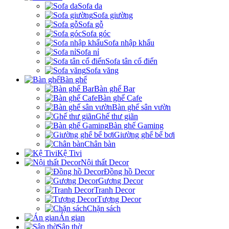
Sofa da
Sofa giường
Sofa gỗ
Sofa góc
Sofa nhập khẩu
Sofa nỉ
Sofa tân cổ điển
Sofa văng
Bàn ghế
Bàn ghế Bar
Bàn ghế Cafe
Bàn ghế sân vườn
Ghế thư giãn
Bàn ghế Gaming
Giường ghế bể bơi
Chân bàn
Kệ Tivi
Nội thất Decor
Đồng hồ Decor
Gương Decor
Tranh Decor
Tượng Decor
Chặn sách
Án gian
Sập thờ