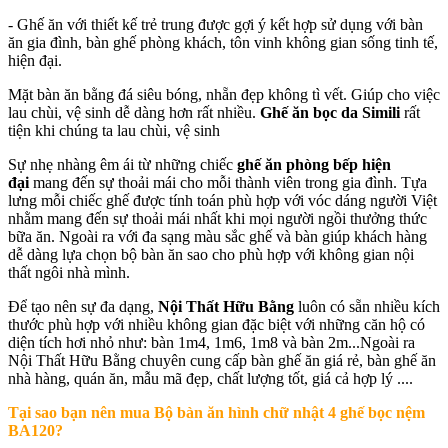
- Ghế ăn với thiết kế trẻ trung được gợi ý kết hợp sử dụng với bàn
ăn gia đình, bàn ghế phòng khách, tôn vinh không gian sống tinh tế,
hiện đại.
Mặt bàn ăn bằng đá siêu bóng, nhẵn đẹp không tì vết. Giúp cho việc
lau chùi, vệ sinh dễ dàng hơn rất nhiều.
Ghế ăn bọc da Simili
rất
tiện khi chúng ta lau chùi, vệ sinh
Sự nhẹ nhàng êm ái từ những chiếc
ghế ăn phòng bếp hiện
đại
mang đến sự thoải mái cho mỗi thành viên trong gia đình. Tựa
lưng mỗi chiếc ghế được tính toán phù hợp với vóc dáng người Việt
nhằm mang đến sự thoải mái nhất khi mọi người ngồi thưởng thức
bữa ăn. Ngoài ra với đa sạng màu sắc ghế và bàn giúp khách hàng
dễ dàng lựa chọn bộ bàn ăn sao cho phù hợp với không gian nội
thất ngôi nhà mình.
Để tạo nên sự đa dạng,
Nội Thất Hữu Bằng
luôn có sẵn nhiều kích
thước phù hợp với nhiều không gian đặc biệt với những căn hộ có
diện tích hơi nhỏ như: bàn 1m4, 1m6, 1m8 và bàn 2m...Ngoài ra
Nội Thất Hữu Bằng chuyên cung cấp bàn ghế ăn giá rẻ, bàn ghế ăn
nhà hàng, quán ăn, mẫu mã đẹp, chất lượng tốt, giá cả hợp lý ....
Tại sao bạn nên mua
Bộ bàn ăn hình chữ nhật 4 ghế bọc nệm
BA120
?