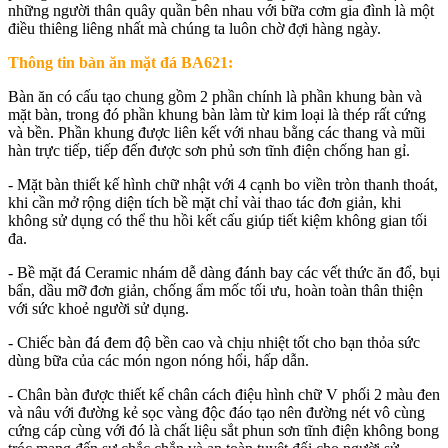
những người thân quây quần bên nhau với bữa cơm gia đình là một
điều thiêng liêng nhất mà chúng ta luôn chờ đợi hàng ngày.
Thông tin bàn ăn mặt đá BA621:
Bàn ăn có cấu tạo chung gồm 2 phần chính là phần khung bàn và
mặt bàn, trong đó phần khung bàn làm từ kim loại là thép rất cứng
và bền. Phần khung được liên kết với nhau bằng các thang và mũi
hàn trực tiếp, tiếp đến được sơn phủ sơn tĩnh điện chống han gỉ.
- Mặt bàn thiết kế hình chữ nhật với 4 cạnh bo viền tròn thanh thoát,
khi cần mở rộng diện tích bề mặt chỉ vài thao tác đơn giản, khi
không sử dụng có thể thu hồi kết cấu giúp tiết kiệm không gian tối
đa.
- Bề mặt đá Ceramic nhám dễ dàng đánh bay các vết thức ăn đổ, bụi
bẩn, dầu mỡ đơn giản, chống ẩm mốc tối ưu, hoàn toàn thân thiện
với sức khoẻ người sử dụng.
- Chiếc bàn đá đem độ bền cao và chịu nhiệt tốt cho bạn thỏa sức
dùng bữa của các món ngon nóng hổi, hấp dẫn.
- Chân bàn được thiết kế chân cách điệu hình chữ V phối 2 màu đen
và nâu với đường kẻ sọc vàng độc đáo tạo nên đường nét vô cùng
cứng cáp cùng với đó là chất liệu sắt phun sơn tĩnh điện không bong