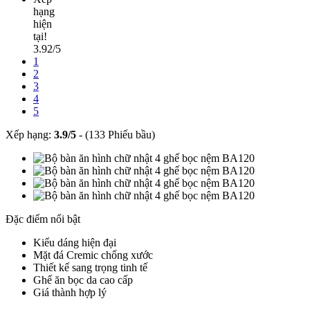
hạng
hiện
tại!
3.92/5
1
2
3
4
5
Xếp hạng:
3.9
/
5
-
(133 Phiếu bầu)
Đặc điểm nổi bật
Kiểu dáng hiện đại
Mặt đá Cremic chống xước
Thiết kế sang trọng tinh tế
Ghế ăn bọc da cao cấp
Giá thành hợp lý