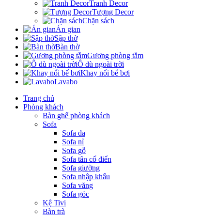
Tranh Decor
Tượng Decor
Chặn sách
Án gian
Sập thờ
Bàn thờ
Gương phòng tắm
Ô dù ngoài trời
Khay nổi bể bơi
Lavabo
Trang chủ
Phòng khách
Bàn ghế phòng khách
Sofa
Sofa da
Sofa nỉ
Sofa gỗ
Sofa tân cổ điển
Sofa giường
Sofa nhập khẩu
Sofa văng
Sofa góc
Kệ Tivi
Bàn trà