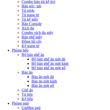
Combo bàn trà kệ tivi
Bàn góc, tab
Tủ rượu
Tủ trang trí
Tủ kệ giầy
Bàn Console
Xích đu
Combo xích đu mây
Bàn ghế mây
Đồng hồ cây
Kệ trang trí
Phòng bếp
Bộ bàn ghế ăn
Bộ bàn ghế ăn mặt đá
Bộ bàn ghế ăn mặt kính
Bộ bàn ghế ăn mặt gỗ
Bàn ăn
Bàn ăn mặt đá
Bàn ăn mặt kính
Bàn ăn mặt gỗ
Ghế ăn
Tủ bếp
Kệ bếp
Phòng ngủ
Giường ngủ