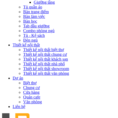
Giường tầng
Tủ quần áo
Bàn trang điểm
Bàn làm việc
Bàn học
Tab đầu giường
Combo phòng ngủ
Tủ - Kệ sách
Đèn ngủ
Thiết kế nội thất
Thiết kế nội thất biệt thự
Thiết kế nội thất chung cư
Thiết kế nội thất khách sạn
Thiết kế nội thất nhà phố
Thiết kế nội thất showroom
Thiết kế nội thất văn phòng
Dự án
Biệt thự
Chung cư
Cửa hàng
Quán cafe
Văn phòng
Liên hệ