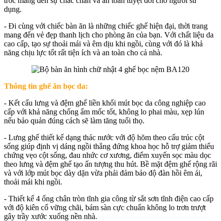
tróc mang đến sự chắc chắn và an toàn tuyệt đối cho người sử
dụng.
- Đi cùng với chiếc bàn ăn là những chiếc ghế hiện đại, thời trang
mang đến vẻ đẹp thanh lịch cho phòng ăn của bạn. Với chất liệu da
cao cấp, tạo sự thoải mái và êm dịu khi ngồi, cùng với đó là khả
năng chịu lực tốt rất tiện ích và an toàn cho cả nhà.
Thông tin ghế ăn bọc da:
- Kết cấu lưng và đệm ghế liền khối mút bọc da công nghiệp cao
cấp với khả năng chống ẩm mốc tốt, không lo phai màu, xẹp lún
nếu bảo quản đúng cách sẽ làm tăng tuổi thọ.
- Lưng ghế thiết kế dạng thác nước với độ hõm theo cấu trúc cột
sống giúp định vị dáng ngồi thẳng đứng khoa học hỗ trợ giảm thiểu
chứng vẹo cột sống, đau nhức cơ xương, điểm xuyến sọc màu dọc
theo lưng và đệm ghế tạo ấn tượng thu hút. Bề mặt đệm ghế rộng rãi
và với lớp mút bọc dày dặn vừa phải đảm bảo độ đàn hồi êm ái,
thoải mái khi ngồi.
- Thiết kế 4 ống chân tròn tĩnh gia công từ sắt sơn tĩnh điện cao cấp
với độ kiên cố vững chãi, bám sàn cực chuẩn không lo trơn trượt
gây trầy xước xuống nền nhà.