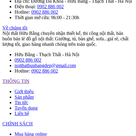
Địa chỉ
: Đường Đa Khoa - Hữu Bằng - Thạch Thất - Hà Nội
Điện thoại
:
0902 886 002
Hotline
:
0902 886 002
Thời gian mở cửa
: 9h:00 - 21:30h
Về chúng tôi
Nội thất Hữu Bằng chuyên nhận thiết kế, thi công nội thất, bán
buôn bán lẻ đồ gỗ nội thất: Giường, tủ, bàn ghế, sofa...giá rẻ, chất
lượng tốt, giao hàng nhanh chóng trên toàn quốc.
Hữu Bằng - Thạch Thất - Hà Nội
0902 886 002
noithathuubangdep@gmail.com
Hotline:
0902 886 002
THÔNG TIN
Giới thiệu
Sản phẩm
Tin tức
Tuyển dụng
Liên hệ
CHÍNH SÁCH
Mua hàng online