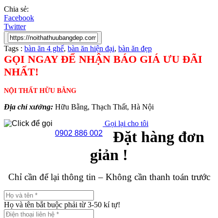
Chia sẻ:
Facebook
Twitter
Tags :
bàn ăn 4 ghế
,
bàn ăn hiện đại
,
bàn ăn đẹp
GỌI NGAY ĐỂ NHẬN BÁO GIÁ ƯU ĐÃI
NHẤT!
NỘI THẤT HỮU BẰNG
Địa chỉ xưởng:
Hữu Bằng, Thạch Thất, Hà Nội
Gọi lại cho tôi
Đặt hàng đơn
0902 886 002
giản !
Chỉ cần để lại thông tin – Không cần thanh toán trước
Họ và tên bắt buộc phải từ 3-50 kí tự!