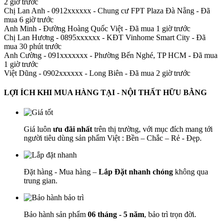
2 giờ trước
Chị Lan Anh - 0912xxxxxx
-
Chung cư FPT Plaza Đà Nẵng - Đã
mua 6 giờ trước
Anh Minh
-
Đường Hoàng Quốc Việt - Đã mua 1 giờ trước
Chị Lan Hương - 0895xxxxxx
-
KĐT Vinhome Smart City - Đã
mua 30 phút trước
Anh Cường - 091xxxxxxx
-
Phường Bến Nghé, TP HCM - Đã mua
1 giờ trước
Việt Dũng - 0902xxxxxx
-
Long Biên - Đã mua 2 giờ trước
LỢI ÍCH KHI MUA HÀNG TẠI - NỘI THẤT HỮU BẰNG
Giá luôn
ưu đãi nhất
trên thị trường, với mục đích mang tới
người tiêu dùng sản phẩm Việt : Bền – Chắc – Rẻ - Đẹp.
Đặt hàng - Mua hàng –
Lắp Đặt nhanh chóng
không qua
trung gian.
Bảo hành sản phẩm
06 tháng - 5 năm
, bảo trì trọn đời.