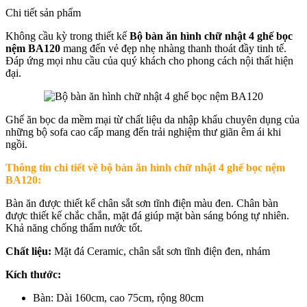
Chi tiết sản phẩm
Không cầu kỳ trong thiết kế
Bộ bàn ăn hình chữ nhật 4 ghế bọc
nệm BA120
mang đến vẻ đẹp nhẹ nhàng thanh thoát đầy tinh tế.
Đáp ứng mọi nhu cầu của quý khách cho phong cách nội thất hiện
đại.
Ghế ăn bọc da mềm mại từ chất liệu da nhập khẩu chuyên dụng của
những bộ sofa cao cấp mang đến trải nghiệm thư giãn êm ái khi
ngồi.
Thông tin chi tiết về
bộ bàn ăn hình chữ nhật 4 ghế bọc nệm
BA120:
Bàn ăn được thiết kế chân sắt sơn tĩnh điện màu đen. Chân bàn
được thiết kế chắc chắn, mặt đá giúp mặt bàn sáng bóng tự nhiên.
Khả năng chống thấm nước tốt.
Chất liệu:
Mặt đá Ceramic, chân sắt sơn tĩnh điện đen, nhám
Kích thước:
Bàn: Dài 160cm, cao 75cm, rộng 80cm