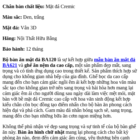
Chân bàn chất liệu:
Mặt đá Cremic
Màu sắc:
Đen, trắng
Mặt đá:
Vân 3D
Hãng:
Nội Thất Hữu Bằng
Bảo hành:
12 tháng
Bộ bàn ăn mặt đá BA120
là sự kết hợp giữa
mẫu bàn ăn mặt đá
BA621
và
ghế ăn nệm da cao cấp,
một sản phẩm đẹp mắt, sang
trọng và có tính ứng dụng cao trong thiết kế. Sản phẩm thích hợp sử
dụng cho không gian nhà bếp của gia đình. Ghế bọc da cao cấp
mang đến cho bạn cảm giác ngồi êm ái kết hợp những hoa văn màu
sắc tạo cho không gian trở nên sang trọng và hài hòa hơn mang lại
cảm giác êm ái cho người dùng sau ngày dài làm việc mệt mỏi, mặt
bàn với bề mặt đá Cremic cao cấp với hoa văn sinh động kết hợp
kiểu chân côn bọc đồng tạo điểm nhấn cho bộ bàn ăn phong cách
hiện đại và phá cách. Gam màu đá nhẵn bóng sạch sẽ, sang trọng,
mang đến cho bạn những bữa ăn cơm ngon miệng hơn.
Không thể phủ nhận vẻ đẹp sang trọng và sự tinh tế của bộ bàn ghế
ăn này.
Bàn ăn hình chữ nhật
mang lại phong cách cho bất kỳ
phòng ăn nào, đem đến cảm giác ấm cúng, yêu thương bên cạnh