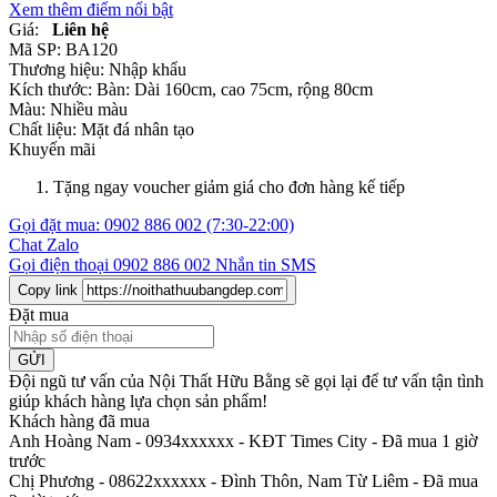
Xem thêm điểm nổi bật
Giá:
Liên hệ
Mã SP:
BA120
Thương hiệu:
Nhập khẩu
Kích thước:
Bàn: Dài 160cm, cao 75cm, rộng 80cm
Màu:
Nhiều màu
Chất liệu:
Mặt đá nhân tạo
Khuyến mãi
Tặng ngay voucher giảm giá cho đơn hàng kế tiếp
Gọi đặt mua:
0902 886 002
(7:30-22:00)
Chat Zalo
Gọi điện thoại
0902 886 002
Nhắn tin SMS
Copy link
Đặt mua
GỬI
Đội ngũ tư vấn của Nội Thất Hữu Bằng sẽ gọi lại để tư vấn tận tình
giúp khách hàng lựa chọn sản phẩm
!
Khách hàng đã mua
Anh Hoàng Nam - 0934xxxxxx
-
KĐT Times City - Đã mua 1 giờ
trước
Chị Phương - 08622xxxxxx
-
Đình Thôn, Nam Từ Liêm - Đã mua