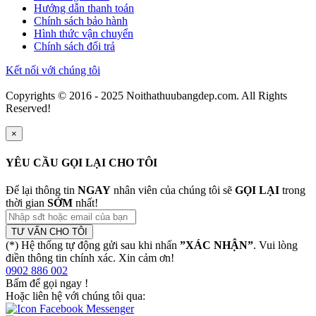
Hướng dẫn thanh toán
Chính sách bảo hành
Hình thức vận chuyển
Chính sách đổi trả
Kết nối với chúng tôi
Copyrights © 2016 - 2025 Noithathuubangdep.com. All Rights
Reserved!
×
YÊU CẦU GỌI LẠI CHO TÔI
Để lại thông tin
NGAY
nhân viên của chúng tôi sẽ
GỌI LẠI
trong
thời gian
SỚM
nhất!
TƯ VẤN CHO TÔI
(*) Hệ thống tự động gửi sau khi nhấn
”XÁC NHẬN”
. Vui lòng
điền thông tin chính xác. Xin cảm ơn!
0902 886 002
Bấm để gọi ngay
!
Hoặc liên hệ với chúng tôi qua: