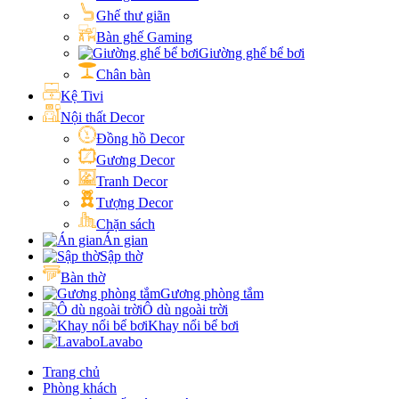
Ghế thư giãn
Bàn ghế Gaming
Giường ghế bể bơi
Chân bàn
Kệ Tivi
Nội thất Decor
Đồng hồ Decor
Gương Decor
Tranh Decor
Tượng Decor
Chặn sách
Án gian
Sập thờ
Bàn thờ
Gương phòng tắm
Ô dù ngoài trời
Khay nổi bể bơi
Lavabo
Trang chủ
Phòng khách