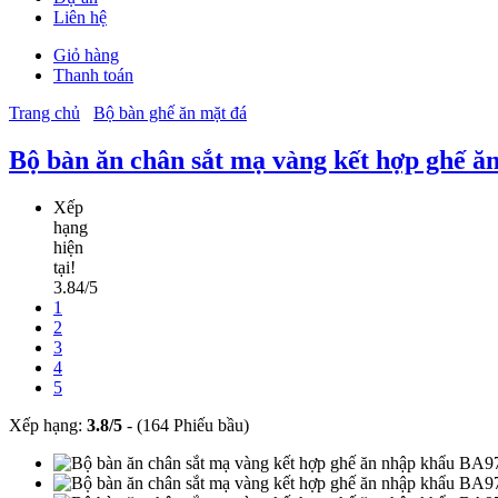
Liên hệ
Giỏ hàng
Thanh toán
Trang chủ
Bộ bàn ghế ăn mặt đá
Bộ bàn ăn chân sắt mạ vàng kết hợp ghế 
Xếp
hạng
hiện
tại!
3.84/5
1
2
3
4
5
Xếp hạng:
3.8
/
5
-
(164 Phiếu bầu)