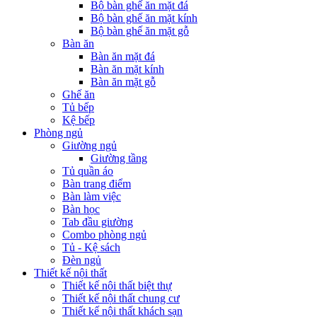
Bộ bàn ghế ăn mặt đá
Bộ bàn ghế ăn mặt kính
Bộ bàn ghế ăn mặt gỗ
Bàn ăn
Bàn ăn mặt đá
Bàn ăn mặt kính
Bàn ăn mặt gỗ
Ghế ăn
Tủ bếp
Kệ bếp
Phòng ngủ
Giường ngủ
Giường tầng
Tủ quần áo
Bàn trang điểm
Bàn làm việc
Bàn học
Tab đầu giường
Combo phòng ngủ
Tủ - Kệ sách
Đèn ngủ
Thiết kế nội thất
Thiết kế nội thất biệt thự
Thiết kế nội thất chung cư
Thiết kế nội thất khách sạn