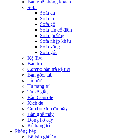
Bàn ghế phòng khách
Sofa
Sofa da
Sofa nỉ
Sofa gỗ
Sofa tân cổ điển
Sofa giường
Sofa nhập khẩu
Sofa văng
Sofa góc
Kệ Tivi
Bàn trà
Combo bàn trà kệ tivi
Bàn góc, tab
Tủ rượu
Tủ trang trí
Tủ kệ giầy
Bàn Console
Xích đu
Combo xích đu mây
Bàn ghế mây
Đồng hồ cây
Kệ trang trí
Phòng bếp
Bộ bàn ghế ăn