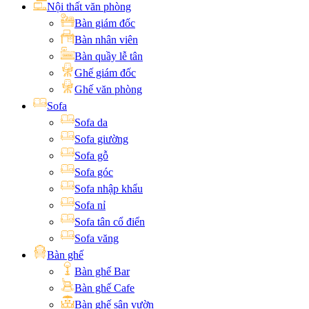
Nội thất văn phòng
Bàn giám đốc
Bàn nhân viên
Bàn quầy lễ tân
Ghế giám đốc
Ghế văn phòng
Sofa
Sofa da
Sofa giường
Sofa gỗ
Sofa góc
Sofa nhập khẩu
Sofa nỉ
Sofa tân cổ điển
Sofa văng
Bàn ghế
Bàn ghế Bar
Bàn ghế Cafe
Bàn ghế sân vườn