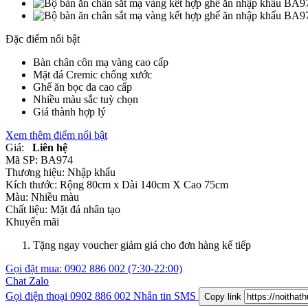
Đặc điểm nổi bật
Bàn chân côn mạ vàng cao cấp
Mặt đá Cremic chống xước
Ghế ăn bọc da cao cấp
Nhiều màu sắc tuỳ chọn
Giá thành hợp lý
Xem thêm điểm nổi bật
Giá:
Liên hệ
Mã SP:
BA974
Thương hiệu:
Nhập khẩu
Kích thước:
Rộng 80cm x Dài 140cm X Cao 75cm
Màu:
Nhiều màu
Chất liệu:
Mặt đá nhân tạo
Khuyến mãi
Tặng ngay voucher giảm giá cho đơn hàng kế tiếp
Gọi đặt mua:
0902 886 002
(7:30-22:00)
Chat Zalo
Gọi điện thoại
0902 886 002
Nhắn tin SMS
Copy link