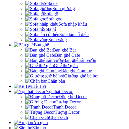
Sofa da
Sofa giường
Sofa gỗ
Sofa góc
Sofa nhập khẩu
Sofa nỉ
Sofa tân cổ điển
Sofa văng
Bàn ghế
Bàn ghế Bar
Bàn ghế Cafe
Bàn ghế sân vườn
Ghế thư giãn
Bàn ghế Gaming
Giường ghế bể bơi
Chân bàn
Kệ Tivi
Nội thất Decor
Đồng hồ Decor
Gương Decor
Tranh Decor
Tượng Decor
Chặn sách
Án gian
Sập thờ