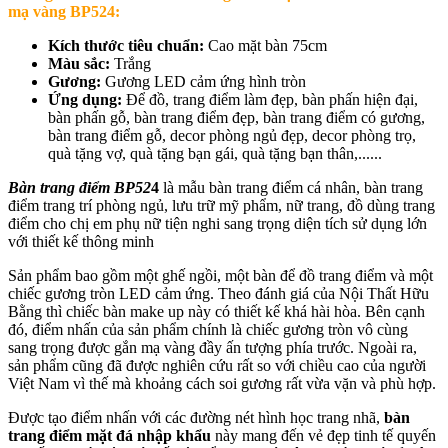
mạ vàng BP524:
Kích thước tiêu chuẩn:
Cao mặt bàn 75cm
Màu sắc:
Trắng
Gương:
Gương LED cảm ứng hình tròn
Ứng dụng:
Để đồ, trang điểm làm đẹp, bàn phấn hiện đại,
bàn phấn gỗ, bàn trang điểm đẹp, bàn trang điểm có gương,
bàn trang điểm gỗ, decor phòng ngủ đẹp, decor phòng trọ,
quà tặng vợ, quà tặng bạn gái, quà tặng bạn thân,......
Bàn trang điểm BP52
4
là mẫu bàn trang điểm cá nhân, bàn trang
điểm trang trí phòng ngủ, lưu trữ mỹ phẩm, nữ trang, đồ dùng trang
điểm cho chị em phụ nữ tiện nghi sang trọng diện tích sử dụng lớn
với thiết kế thông minh
Sản phẩm bao gồm một ghế ngồi, một bàn để đồ trang điểm và một
chiếc gương tròn LED cảm ứng. Theo đánh giá của Nội Thất Hữu
Bằng thì chiếc bàn make up này có thiết kế khá hài hòa. Bên cạnh
đó, điểm nhấn của sản phẩm chính là chiếc gương tròn vô cùng
sang trọng được gắn mạ vàng đầy ấn tượng phía trước. Ngoài ra,
sản phẩm cũng đã được nghiên cứu rất so với chiều cao của người
Việt Nam vì thế mà khoảng cách soi gương rất vừa vặn và phù hợp.
Được tạo điểm nhấn với các đường nét hình học trang nhã,
bàn
trang điểm mặt đá nhập khẩu
này mang đến vẻ đẹp tinh tế quyến