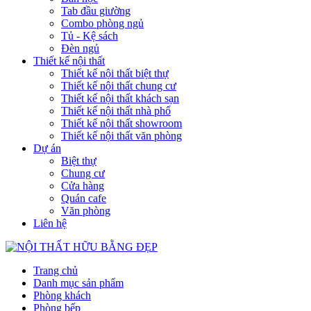
Tab đầu giường
Combo phòng ngủ
Tủ - Kệ sách
Đèn ngủ
Thiết kế nội thất
Thiết kế nội thất biệt thự
Thiết kế nội thất chung cư
Thiết kế nội thất khách sạn
Thiết kế nội thất nhà phố
Thiết kế nội thất showroom
Thiết kế nội thất văn phòng
Dự án
Biệt thự
Chung cư
Cửa hàng
Quán cafe
Văn phòng
Liên hệ
Trang chủ
Danh mục sản phẩm
Phòng khách
Phòng bếp