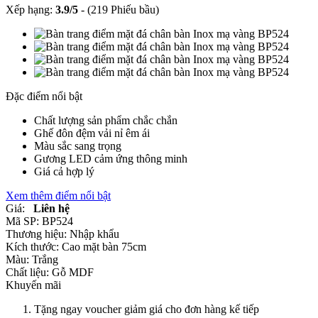
Xếp hạng:
3.9
/
5
-
(219 Phiếu bầu)
Đặc điểm nổi bật
Chất lượng sản phẩm chắc chắn
Ghế đôn đệm vải nỉ êm ái
Màu sắc sang trọng
Gương LED cảm ứng thông minh
Giá cả hợp lý
Xem thêm điểm nổi bật
Giá:
Liên hệ
Mã SP:
BP524
Thương hiệu:
Nhập khẩu
Kích thước:
Cao mặt bàn 75cm
Màu:
Trắng
Chất liệu:
Gỗ MDF
Khuyến mãi
Tặng ngay voucher giảm giá cho đơn hàng kế tiếp