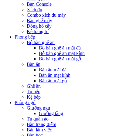
Bàn Console
Xích đu
Combo xích đu mây
Bàn ghế mây
Đồng hồ cây
Kệ trang trí
Phòng bếp
Bộ bàn ghế ăn
Bộ bàn ghế ăn mặt đá
Bộ bàn ghế ăn mặt kính
Bộ bàn ghế ăn mặt gỗ
Bàn ăn
Bàn ăn mặt đá
Bàn ăn mặt kính
Bàn ăn mặt gỗ
Ghế ăn
Tủ bếp
Kệ bếp
Phòng ngủ
Giường ngủ
Giường tầng
Tủ quần áo
Bàn trang điểm
Bàn làm việc
Bàn học