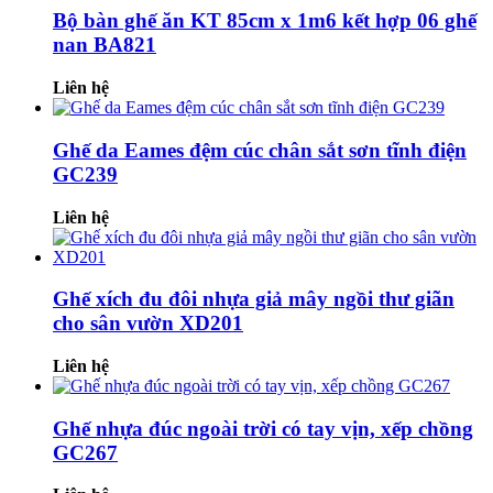
Bộ bàn ghế ăn KT 85cm x 1m6 kết hợp 06 ghế
nan BA821
Liên hệ
Ghế da Eames đệm cúc chân sắt sơn tĩnh điện
GC239
Liên hệ
Ghế xích đu đôi nhựa giả mây ngồi thư giãn
cho sân vườn XD201
Liên hệ
Ghế nhựa đúc ngoài trời có tay vịn, xếp chồng
GC267