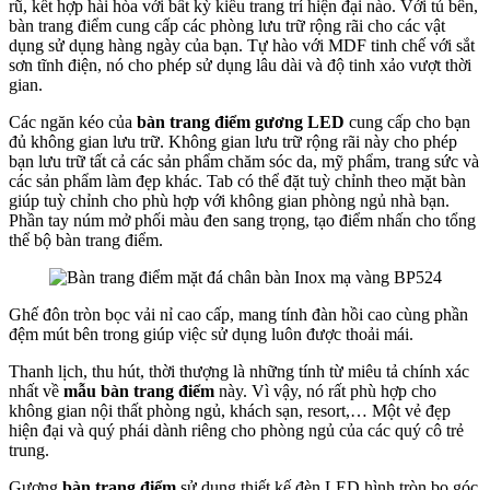
rũ, kết hợp hài hòa với bất kỳ kiểu trang trí hiện đại nào. Với tủ bên,
bàn trang điểm cung cấp các phòng lưu trữ rộng rãi cho các vật
dụng sử dụng hàng ngày của bạn. Tự hào với MDF tinh chế với sắt
sơn tĩnh điện, nó cho phép sử dụng lâu dài và độ tinh xảo vượt thời
gian.
Các ngăn kéo của
bàn trang điểm gương LED
cung cấp cho bạn
đủ không gian lưu trữ. Không gian lưu trữ rộng rãi này cho phép
bạn lưu trữ tất cả các sản phẩm chăm sóc da, mỹ phẩm, trang sức và
các sản phẩm làm đẹp khác. Tab có thể đặt tuỳ chỉnh theo mặt bàn
giúp tuỳ chỉnh cho phù hợp với không gian phòng ngủ nhà bạn.
Phần tay núm mở phối màu đen sang trọng, tạo điểm nhấn cho tổng
thể bộ bàn trang điểm.
Ghế đôn tròn bọc vải nỉ cao cấp, mang tính đàn hồi cao cùng phần
đệm mút bên trong giúp việc sử dụng luôn được thoải mái.
Thanh lịch, thu hút, thời thượng là những tính từ miêu tả chính xác
nhất về
mẫu bàn trang điểm
này. Vì vậy, nó rất phù hợp cho
không gian nội thất phòng ngủ, khách sạn, resort,… Một vẻ đẹp
hiện đại và quý phái dành riêng cho phòng ngủ của các quý cô trẻ
trung.
Gương
bàn trang điểm
sử dụng thiết kế đèn LED hình tròn bo góc