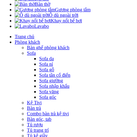
Bàn thờ
Gương phòng tắm
Ô dù ngoài trời
Khay nổi bể bơi
Lavabo
Trang chủ
Phòng khách
Bàn ghế phòng khách
Sofa
Sofa da
Sofa nỉ
Sofa gỗ
Sofa tân cổ điển
Sofa giường
Sofa nhập khẩu
Sofa văng
Sofa góc
Kệ Tivi
Bàn trà
Combo bàn trà kệ tivi
Bàn góc, tab
Tủ rượu
Tủ trang trí
Tủ kệ giầy