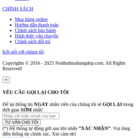
CHÍNH SÁCH
Mua hàng online
Hướng dẫn thanh toán
Chính sách bảo hành
Hình thức vận chuyển
Chính sách đổi trả
Kết nối với chúng tôi
Copyrights © 2016 - 2025 Noithathuubangdep.com. All Rights
Reserved!
×
YÊU CẦU GỌI LẠI CHO TÔI
Để lại thông tin
NGAY
nhân viên của chúng tôi sẽ
GỌI LẠI
trong
thời gian
SỚM
nhất!
TƯ VẤN CHO TÔI
(*) Hệ thống tự động gửi sau khi nhấn
”XÁC NHẬN”
. Vui lòng
điền thông tin chính xác. Xin cảm ơn!