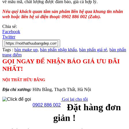
về mẫu mã, chất lượng được đảm bảo, giá cả hợp lý.
Nếu quý khách quan tâm sản phẩm liên hệ qua khung tin nhắn
web hoặc liên hệ số điện thoại: 0902 886 002 (Zalo).
Chia sẻ:
Facebook
Twitter
Tags :
bàn make up
,
bàn phấn nhập khẩu
,
bàn phấn giá rẻ
,
bàn phấn
trang điểm
GỌI NGAY ĐỂ NHẬN BÁO GIÁ ƯU ĐÃI
NHẤT!
NỘI THẤT HỮU BẰNG
Địa chỉ xưởng:
Hữu Bằng, Thạch Thất, Hà Nội
Gọi lại cho tôi
Đặt hàng đơn
0902 886 002
giản !