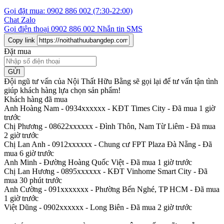
Gọi đặt mua:
0902 886 002
(7:30-22:00)
Chat Zalo
Gọi điện thoại
0902 886 002
Nhắn tin SMS
Copy link
Đặt mua
GỬI
Đội ngũ tư vấn của Nội Thất Hữu Bằng sẽ gọi lại để tư vấn tận tình
giúp khách hàng lựa chọn sản phẩm
!
Khách hàng đã mua
Anh Hoàng Nam - 0934xxxxxx
-
KĐT Times City - Đã mua 1 giờ
trước
Chị Phương - 08622xxxxxx
-
Đình Thôn, Nam Từ Liêm - Đã mua
2 giờ trước
Chị Lan Anh - 0912xxxxxx
-
Chung cư FPT Plaza Đà Nẵng - Đã
mua 6 giờ trước
Anh Minh
-
Đường Hoàng Quốc Việt - Đã mua 1 giờ trước
Chị Lan Hương - 0895xxxxxx
-
KĐT Vinhome Smart City - Đã
mua 30 phút trước
Anh Cường - 091xxxxxxx
-
Phường Bến Nghé, TP HCM - Đã mua
1 giờ trước
Việt Dũng - 0902xxxxxx
-
Long Biên - Đã mua 2 giờ trước