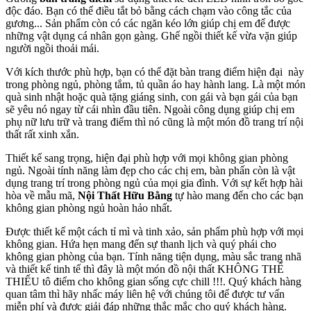
độc đáo. Bạn có thể điều tắt bỏ bằng cách chạm vào công tắc của
gương... Sản phẩm còn có các ngăn kéo lớn giúp chị em để được
những vật dụng cá nhân gọn gàng. Ghế ngồi thiết kế vừa vặn giúp
người ngồi thoải mái.
Với kích thước phù hợp, bạn có thể đặt bàn trang điểm hiện đại này
trong phòng ngủ, phòng tắm, tủ quần áo hay hành lang. Là một món
quà sinh nhật hoặc quà tặng giáng sinh, con gái và bạn gái của bạn
sẽ yêu nó ngay từ cái nhìn đầu tiên. Ngoài công dụng giúp chị em
phụ nữ lưu trữ và trang điểm thì nó cũng là một món đồ trang trí nội
thất rất xinh xắn.
Thiết kế sang trọng, hiện đại phù hợp với mọi không gian phòng
ngủ. Ngoài tính năng làm đẹp cho các chị em, bàn phấn còn là vật
dụng trang trí trong phòng ngủ của mọi gia đình. Với sự kết hợp hài
hòa về mẫu mã,
Nội Thất Hữu Bằng
tự hào mang đến cho các bạn
không gian phòng ngủ hoàn hảo nhất.
Được thiết kế một cách tỉ mì và tinh xảo, sản phẩm phù hợp với mọi
không gian. Hứa hẹn mang đến sự thanh lịch và quý phái cho
không gian phòng của bạn. Tính năng tiện dụng, màu sắc trang nhã
và thiết kế tinh tế thì đây là một món đồ nội thất KHÔNG THỂ
THIẾU tô điểm cho không gian sống cực chill !!!. Quý khách hàng
quan tâm thì hãy nhấc máy liên hệ với chúng tôi để được tư vấn
miễn phí và được giải đáp những thắc mắc cho quý khách hàng.