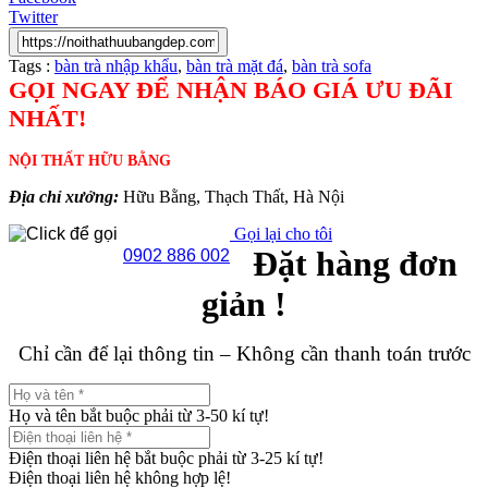
Twitter
Tags :
bàn trà nhập khẩu
,
bàn trà mặt đá
,
bàn trà sofa
GỌI NGAY ĐỂ NHẬN BÁO GIÁ ƯU ĐÃI
NHẤT!
NỘI THẤT HỮU BẰNG
Địa chỉ xưởng:
Hữu Bằng, Thạch Thất, Hà Nội
Gọi lại cho tôi
Đặt hàng đơn
0902 886 002
giản !
Chỉ cần để lại thông tin – Không cần thanh toán trước
Họ và tên bắt buộc phải từ 3-50 kí tự!
Điện thoại liên hệ bắt buộc phải từ 3-25 kí tự!
Điện thoại liên hệ không hợp lệ!