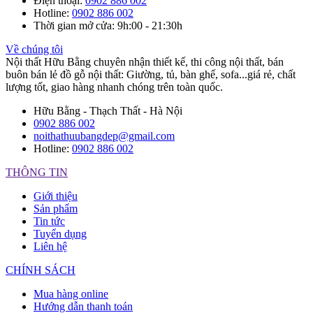
Điện thoại
:
0902 886 002
Hotline
:
0902 886 002
Thời gian mở cửa
: 9h:00 - 21:30h
Về chúng tôi
Nội thất Hữu Bằng chuyên nhận thiết kế, thi công nội thất, bán
buôn bán lẻ đồ gỗ nội thất: Giường, tủ, bàn ghế, sofa...giá rẻ, chất
lượng tốt, giao hàng nhanh chóng trên toàn quốc.
Hữu Bằng - Thạch Thất - Hà Nội
0902 886 002
noithathuubangdep@gmail.com
Hotline:
0902 886 002
THÔNG TIN
Giới thiệu
Sản phẩm
Tin tức
Tuyển dụng
Liên hệ
CHÍNH SÁCH
Mua hàng online
Hướng dẫn thanh toán