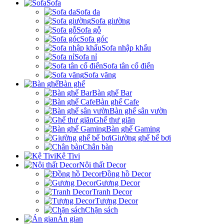
Sofa
Sofa da
Sofa giường
Sofa gỗ
Sofa góc
Sofa nhập khẩu
Sofa nỉ
Sofa tân cổ điển
Sofa văng
Bàn ghế
Bàn ghế Bar
Bàn ghế Cafe
Bàn ghế sân vườn
Ghế thư giãn
Bàn ghế Gaming
Giường ghế bể bơi
Chân bàn
Kệ Tivi
Nội thất Decor
Đồng hồ Decor
Gương Decor
Tranh Decor
Tượng Decor
Chặn sách
Án gian