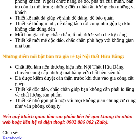
phòng khách. Ngoài chức năng để đồ, pha trà của mình, bàn
trà còn là một trong những điểm nhấn ấn tượng cho những vị
khách
Thiết kế mặt đá giúp vệ sinh dễ dàng, dễ bảo quản
Thiết kế thông minh, dễ dàng tách rời cũng như gộp lại khi
không cần dùng đến
Mối hàn gia công chắc chắn, tỉ mỉ, được sơn che kỹ càng
Thiết kế mới mẻ độc đáo, chắc chắn phù hợp với không gian
nhà bạn
Những điểm nổi bật bàn trà giá rẻ tại Nội thất Hữu Bằng:
Chất liệu làm nên thương hiệu nên Nội Thất Hữu Bằng
chuyên cung cấp những mặt hàng với chất liệu siêu tốt
Đá được kiểm duyệt cẩn thận trước khi đưa vào gia công cắt
ghép
Thiết kế độc đáo, chắc chắn giúp bạn không cần phải lo lắng
về chất lượng sản phẩm
Thiết kế nhỏ gọn phù hợp với mọi không gian chung cư cũng
như văn phòng công ty
Nếu quý khách quan tâm sản phẩm liên hệ qua khung tin nhắn
web hoặc liên hệ số điện thoại: 0902 886 002 (Zalo).
Chia sẻ:
Facebook