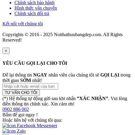
Chính sách bảo hành
Hình thức vận chuyển
Chính sách đổi trả
Kết nối với chúng tôi
Copyrights © 2016 - 2025 Noithathuubangdep.com. All Rights
Reserved!
×
YÊU CẦU GỌI LẠI CHO TÔI
Để lại thông tin
NGAY
nhân viên của chúng tôi sẽ
GỌI LẠI
trong
thời gian
SỚM
nhất!
TƯ VẤN CHO TÔI
(*) Hệ thống tự động gửi sau khi nhấn
”XÁC NHẬN”
. Vui lòng
điền thông tin chính xác. Xin cảm ơn!
0902 886 002
Bấm để gọi ngay
!
Hoặc liên hệ với chúng tôi qua: