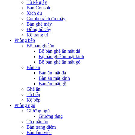
Tủ kệ giầy
Bàn Console
Xích đu
Combo xích đu mây
Bàn ghế mây
Đồng hồ cây
Kệ trang trí
Phòng bếp
Bộ bàn ghế ăn
Bộ bàn ghế ăn mặt đá
Bộ bàn ghế ăn mặt kính
Bộ bàn ghế ăn mặt gỗ
Bàn ăn
Bàn ăn mặt đá
Bàn ăn mặt kính
Bàn ăn mặt gỗ
Ghế ăn
Tủ bếp
Kệ bếp
Phòng ngủ
Giường ngủ
Giường tầng
Tủ quần áo
Bàn trang điểm
Bàn làm việc