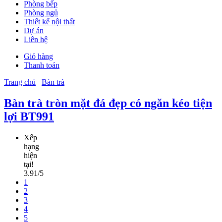
Phòng bếp
Phòng ngủ
Thiết kế nội thất
Dự án
Liên hệ
Giỏ hàng
Thanh toán
Trang chủ
Bàn trà
Bàn trà tròn mặt đá đẹp có ngăn kéo tiện
lợi BT991
Xếp
hạng
hiện
tại!
3.91/5
1
2
3
4
5