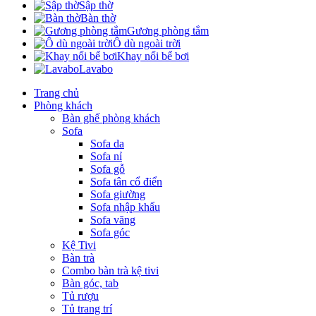
Sập thờ
Bàn thờ
Gương phòng tắm
Ô dù ngoài trời
Khay nổi bể bơi
Lavabo
Trang chủ
Phòng khách
Bàn ghế phòng khách
Sofa
Sofa da
Sofa nỉ
Sofa gỗ
Sofa tân cổ điển
Sofa giường
Sofa nhập khẩu
Sofa văng
Sofa góc
Kệ Tivi
Bàn trà
Combo bàn trà kệ tivi
Bàn góc, tab
Tủ rượu
Tủ trang trí