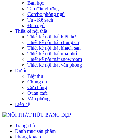
Bàn học
Tab đầu giường
Combo phòng ngủ
Tủ - Kệ sách
Đèn ngủ
Thiết kế nội thất
Thiết kế nội thất biệt thự
Thiết kế nội thất chung cư
Thiết kế nội thất khách sạn
Thiết kế nội thất nhà phố
Thiết kế nội thất showroom
Thiết kế nội thất văn phòng
Dự án
Biệt thự
Chung cư
Cửa hàng
Quán cafe
Văn phòng
Liên hệ
Trang chủ
Danh mục sản phẩm
Phòng khách