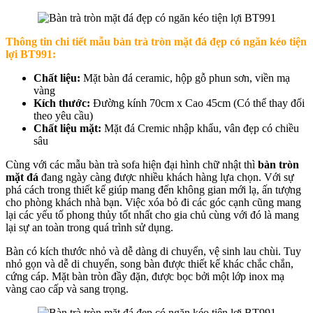
Thông tin chi tiết mẫu b
àn trà tròn mặt đá đẹp có ngăn kéo tiện
lợi BT991
:
Chất liệu:
Mặt bàn đá ceramic, hộp gỗ phun sơn, viền mạ
vàng
Kích thước:
Đường kính 70cm x Cao 45cm (Có thể thay đổi
theo yêu cầu)
Chất liệu mặt:
Mặt đá Cremic nhập khẩu, vân đẹp có chiều
sâu
Cùng với các mẫu bàn trà sofa hiện đại hình chữ nhật thì
bàn tròn
mặt đá
đang ngày càng được nhiều khách hàng lựa chọn. Với sự
phá cách trong thiết kế giúp mang đến không gian mới lạ, ấn tượng
cho phòng khách nhà bạn. Việc xóa bỏ đi các góc cạnh cũng mang
lại các yếu tố phong thủy tốt nhất cho gia chủ cùng với đó là mang
lại sự an toàn trong quá trình sử dụng.
Bàn có kích thước nhỏ và dễ dàng di chuyển, vệ sinh lau chùi. Tuy
nhỏ gọn và dễ di chuyển, song bàn được thiết kế khác chắc chắn,
cứng cáp. Mặt bàn tròn đầy đặn, được bọc bởi một lớp inox mạ
vàng cao cấp và sang trọng.