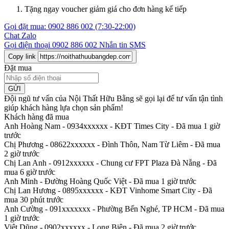
Tặng ngay voucher giảm giá cho đơn hàng kế tiếp
Gọi đặt mua:
0902 886 002
(7:30-22:00)
Chat Zalo
Gọi điện thoại
0902 886 002
Nhắn tin SMS
Copy link
Đặt mua
GỬI
Đội ngũ tư vấn của Nội Thất Hữu Bằng sẽ gọi lại để tư vấn tận tình
giúp khách hàng lựa chọn sản phẩm
!
Khách hàng đã mua
Anh Hoàng Nam - 0934xxxxxx
-
KĐT Times City - Đã mua 1 giờ
trước
Chị Phương - 08622xxxxxx
-
Đình Thôn, Nam Từ Liêm - Đã mua
2 giờ trước
Chị Lan Anh - 0912xxxxxx
-
Chung cư FPT Plaza Đà Nẵng - Đã
mua 6 giờ trước
Anh Minh
-
Đường Hoàng Quốc Việt - Đã mua 1 giờ trước
Chị Lan Hương - 0895xxxxxx
-
KĐT Vinhome Smart City - Đã
mua 30 phút trước
Anh Cường - 091xxxxxxx
-
Phường Bến Nghé, TP HCM - Đã mua
1 giờ trước
Việt Dũng - 0902xxxxxx
-
Long Biên - Đã mua 2 giờ trước