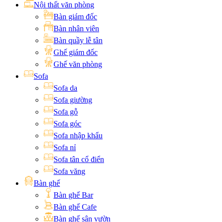
Nội thất văn phòng
Bàn giám đốc
Bàn nhân viên
Bàn quầy lễ tân
Ghế giám đốc
Ghế văn phòng
Sofa
Sofa da
Sofa giường
Sofa gỗ
Sofa góc
Sofa nhập khẩu
Sofa nỉ
Sofa tân cổ điển
Sofa văng
Bàn ghế
Bàn ghế Bar
Bàn ghế Cafe
Bàn ghế sân vườn