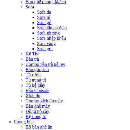
Bàn ghế phòng khách
Sofa
Sofa da
Sofa nỉ
Sofa gỗ
Sofa tân cổ điển
Sofa giường
Sofa nhập khẩu
Sofa văng
Sofa góc
Kệ Tivi
Bàn trà
Combo bàn trà kệ tivi
Bàn góc, tab
Tủ rượu
Tủ trang trí
Tủ kệ giầy
Bàn Console
Xích đu
Combo xích đu mây
Bàn ghế mây
Đồng hồ cây
Kệ trang trí
Phòng bếp
Bộ bàn ghế ăn