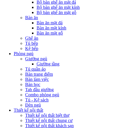
Bộ bàn ghế ăn mặt đá
Bộ bàn ghế ăn mặt kính
Bộ bàn ghế ăn mặt gỗ
Bàn ăn
Bàn ăn mặt đá
Bàn ăn mặt kính
Bàn ăn mặt gỗ
Ghế ăn
Tủ bếp
Kệ bếp
Phòng ngủ
Giường ngủ
Giường tầng
Tủ quần áo
Bàn trang điểm
Bàn làm việc
Bàn học
Tab đầu giường
Combo phòng ngủ
Tủ - Kệ sách
Đèn ngủ
Thiết kế nội thất
Thiết kế nội thất biệt thự
Thiết kế nội thất chung cư
Thiết kế nội thất khách sạn