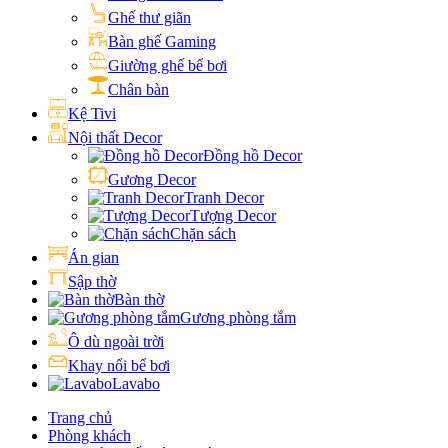
Ghế thư giãn
Bàn ghế Gaming
Giường ghế bể bơi
Chân bàn
Kệ Tivi
Nội thất Decor
Đồng hồ Decor
Gương Decor
Tranh Decor
Tượng Decor
Chặn sách
Án gian
Sập thờ
Bàn thờ
Gương phòng tắm
Ô dù ngoài trời
Khay nổi bể bơi
Lavabo
Trang chủ
Phòng khách