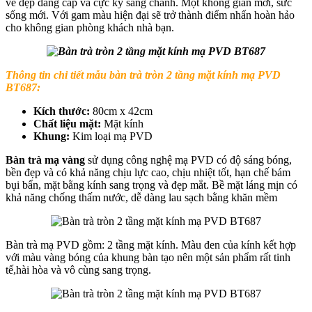
vẻ đẹp đẳng cấp và cực kỳ sang chảnh. Một không gian mới, sức
sống mới. Với gam màu hiện đại sẽ trở thành điểm nhấn hoàn hảo
cho không gian phòng khách nhà bạn.
Thông tin chi tiết mẫu bàn trà tròn 2 tầng mặt kính mạ PVD
BT687:
Kích thước:
80cm x 42cm
Chất liệu mặt:
Mặt kính
Khung:
Kim loại mạ PVD
Bàn trà mạ vàng
sử dụng công nghệ mạ PVD có độ sáng bóng,
bền đẹp và có khả năng chịu lực cao, chịu nhiệt tốt, hạn chế bám
bụi bẩn, mặt bằng kính sang trọng và đẹp mắt. Bề mặt láng mịn có
khả năng chống thấm nước, dễ dàng lau sạch bằng khăn mềm
Bàn trà mạ PVD gồm: 2 tầng mặt kính. Màu đen của kính kết hợp
với màu vàng bóng của khung bàn tạo nên một sản phẩm rất tinh
tế,hài hòa và vô cùng sang trọng.