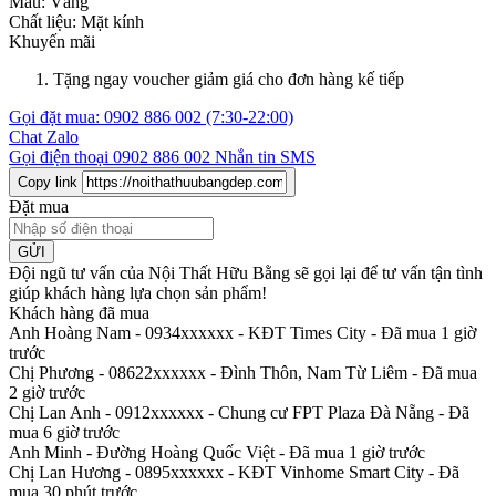
Màu:
Vàng
Chất liệu:
Mặt kính
Khuyến mãi
Tặng ngay voucher giảm giá cho đơn hàng kế tiếp
Gọi đặt mua:
0902 886 002
(7:30-22:00)
Chat Zalo
Gọi điện thoại
0902 886 002
Nhắn tin SMS
Copy link
Đặt mua
GỬI
Đội ngũ tư vấn của Nội Thất Hữu Bằng sẽ gọi lại để tư vấn tận tình
giúp khách hàng lựa chọn sản phẩm
!
Khách hàng đã mua
Anh Hoàng Nam - 0934xxxxxx
-
KĐT Times City - Đã mua 1 giờ
trước
Chị Phương - 08622xxxxxx
-
Đình Thôn, Nam Từ Liêm - Đã mua
2 giờ trước
Chị Lan Anh - 0912xxxxxx
-
Chung cư FPT Plaza Đà Nẵng - Đã
mua 6 giờ trước
Anh Minh
-
Đường Hoàng Quốc Việt - Đã mua 1 giờ trước
Chị Lan Hương - 0895xxxxxx
-
KĐT Vinhome Smart City - Đã
mua 30 phút trước