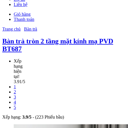
Liên hệ
Giỏ hàng
Thanh toán
Trang chủ
Bàn trà
Bàn trà tròn 2 tầng mặt kính mạ PVD
BT687
Xếp
hạng
hiện
tại!
3.91/5
1
2
3
4
5
Xếp hạng:
3.9
/
5
-
(223 Phiếu bầu)