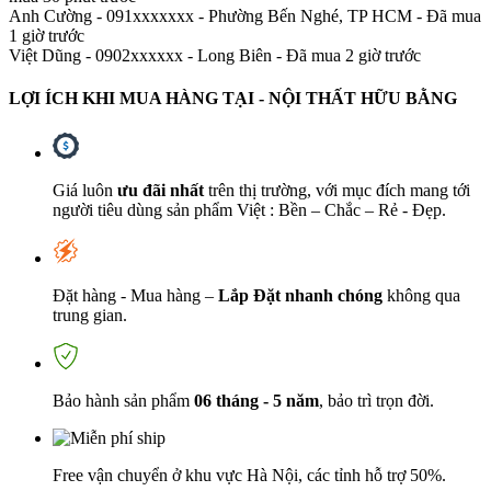
Anh Cường - 091xxxxxxx
-
Phường Bến Nghé, TP HCM - Đã mua
1 giờ trước
Việt Dũng - 0902xxxxxx
-
Long Biên - Đã mua 2 giờ trước
LỢI ÍCH KHI MUA HÀNG TẠI - NỘI THẤT HỮU BẰNG
Giá luôn
ưu đãi nhất
trên thị trường, với mục đích mang tới
người tiêu dùng sản phẩm Việt : Bền – Chắc – Rẻ - Đẹp.
Đặt hàng - Mua hàng –
Lắp Đặt nhanh chóng
không qua
trung gian.
Bảo hành sản phẩm
06 tháng - 5 năm
, bảo trì trọn đời.
Free vận chuyển ở khu vực Hà Nội, các tỉnh hỗ trợ 50%.