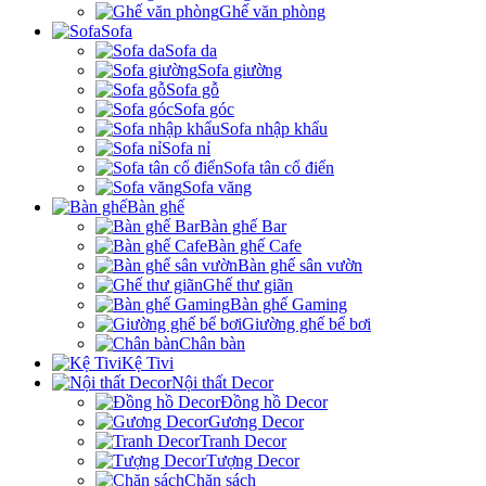
Ghế văn phòng
Sofa
Sofa da
Sofa giường
Sofa gỗ
Sofa góc
Sofa nhập khẩu
Sofa nỉ
Sofa tân cổ điển
Sofa văng
Bàn ghế
Bàn ghế Bar
Bàn ghế Cafe
Bàn ghế sân vườn
Ghế thư giãn
Bàn ghế Gaming
Giường ghế bể bơi
Chân bàn
Kệ Tivi
Nội thất Decor
Đồng hồ Decor
Gương Decor
Tranh Decor
Tượng Decor
Chặn sách