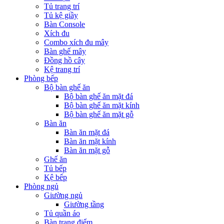
Tủ trang trí
Tủ kệ giầy
Bàn Console
Xích đu
Combo xích đu mây
Bàn ghế mây
Đồng hồ cây
Kệ trang trí
Phòng bếp
Bộ bàn ghế ăn
Bộ bàn ghế ăn mặt đá
Bộ bàn ghế ăn mặt kính
Bộ bàn ghế ăn mặt gỗ
Bàn ăn
Bàn ăn mặt đá
Bàn ăn mặt kính
Bàn ăn mặt gỗ
Ghế ăn
Tủ bếp
Kệ bếp
Phòng ngủ
Giường ngủ
Giường tầng
Tủ quần áo
Bàn trang điểm