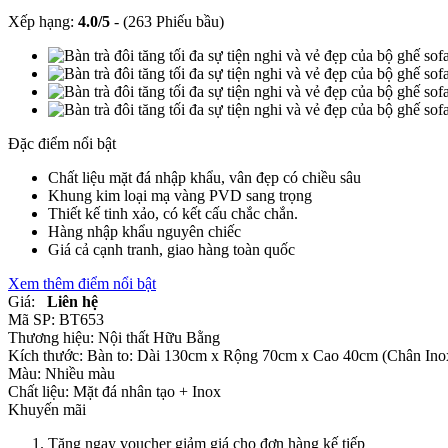
Xếp hạng:
4.0
/
5
-
(263 Phiếu bầu)
Đặc điểm nổi bật
Chất liệu mặt đá nhập khẩu, vân đẹp có chiều sâu
Khung kim loại mạ vàng PVD sang trọng
Thiết kế tinh xảo, có kết cấu chắc chắn.
Hàng nhập khẩu nguyên chiếc
Giá cả cạnh tranh, giao hàng toàn quốc
Xem thêm điểm nổi bật
Giá:
Liên hệ
Mã SP:
BT653
Thương hiệu:
Nội thất Hữu Bằng
Kích thước:
Bàn to: Dài 130cm x Rộng 70cm x Cao 40cm (Chân In
Màu:
Nhiều màu
Chất liệu:
Mặt đá nhân tạo +
Inox
Khuyến mãi
Tặng ngay voucher giảm giá cho đơn hàng kế tiếp