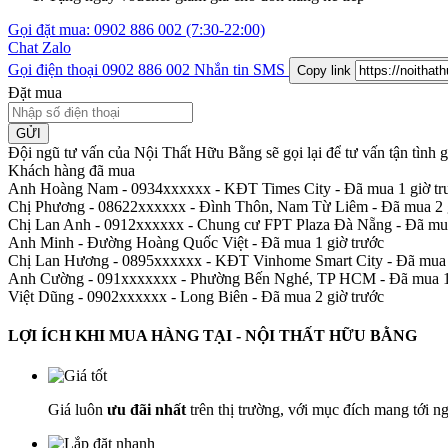
Gọi đặt mua:
0902 886 002
(7:30-22:00)
Chat Zalo
Gọi điện thoại
0902 886 002
Nhắn tin SMS
Copy link
Đặt mua
GỬI
Đội ngũ tư vấn của Nội Thất Hữu Bằng sẽ gọi lại để tư vấn tận tình
Khách hàng đã mua
Anh Hoàng Nam - 0934xxxxxx
-
KĐT Times City - Đã mua 1 giờ tr
Chị Phương - 08622xxxxxx
-
Đình Thôn, Nam Từ Liêm - Đã mua 2 g
Chị Lan Anh - 0912xxxxxx
-
Chung cư FPT Plaza Đà Nẵng - Đã mua
Anh Minh
-
Đường Hoàng Quốc Việt - Đã mua 1 giờ trước
Chị Lan Hương - 0895xxxxxx
-
KĐT Vinhome Smart City - Đã mua 
Anh Cường - 091xxxxxxx
-
Phường Bến Nghé, TP HCM - Đã mua 1 
Việt Dũng - 0902xxxxxx
-
Long Biên - Đã mua 2 giờ trước
LỢI ÍCH KHI MUA HÀNG TẠI - NỘI THẤT HỮU BẰNG
Giá luôn
ưu đãi nhất
trên thị trường, với mục đích mang tới n