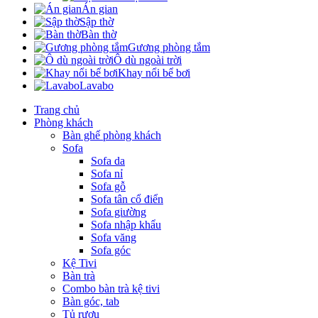
Án gian
Sập thờ
Bàn thờ
Gương phòng tắm
Ô dù ngoài trời
Khay nổi bể bơi
Lavabo
Trang chủ
Phòng khách
Bàn ghế phòng khách
Sofa
Sofa da
Sofa nỉ
Sofa gỗ
Sofa tân cổ điển
Sofa giường
Sofa nhập khẩu
Sofa văng
Sofa góc
Kệ Tivi
Bàn trà
Combo bàn trà kệ tivi
Bàn góc, tab
Tủ rượu