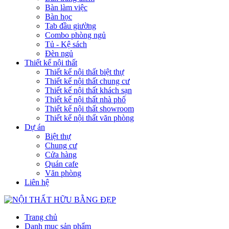
Bàn làm việc
Bàn học
Tab đầu giường
Combo phòng ngủ
Tủ - Kệ sách
Đèn ngủ
Thiết kế nội thất
Thiết kế nội thất biệt thự
Thiết kế nội thất chung cư
Thiết kế nội thất khách sạn
Thiết kế nội thất nhà phố
Thiết kế nội thất showroom
Thiết kế nội thất văn phòng
Dự án
Biệt thự
Chung cư
Cửa hàng
Quán cafe
Văn phòng
Liên hệ
Trang chủ
Danh mục sản phẩm