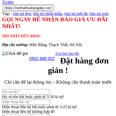
Twitter
Tags :
bàn trà đẹp
,
bàn trà nhập khẩu
,
bàn trà mặt đá
,
bàn trà sofa
GỌI NGAY ĐỂ NHẬN BÁO GIÁ ƯU ĐÃI
NHẤT!
NỘI THẤT HỮU BẰNG
Địa chỉ xưởng:
Hữu Bằng, Thạch Thất, Hà Nội
Gọi lại cho tôi
Đặt hàng đơn
0902 886 002
giản !
Chỉ cần để lại thông tin – Không cần thanh toán trước
Họ và tên bắt buộc phải từ 3-50 kí tự!
Điện thoại liên hệ bắt buộc phải từ 3-25 kí tự!
Điện thoại liên hệ không hợp lệ!