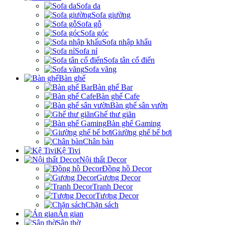
Sofa da
Sofa giường
Sofa gỗ
Sofa góc
Sofa nhập khẩu
Sofa nỉ
Sofa tân cổ điển
Sofa văng
Bàn ghế
Bàn ghế Bar
Bàn ghế Cafe
Bàn ghế sân vườn
Ghế thư giãn
Bàn ghế Gaming
Giường ghế bể bơi
Chân bàn
Kệ Tivi
Nội thất Decor
Đồng hồ Decor
Gương Decor
Tranh Decor
Tượng Decor
Chặn sách
Án gian
Sập thờ