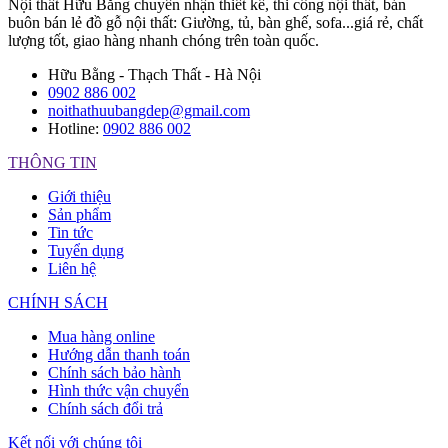
Nội thất Hữu Bằng chuyên nhận thiết kế, thi công nội thất, bán
buôn bán lẻ đồ gỗ nội thất: Giường, tủ, bàn ghế, sofa...giá rẻ, chất
lượng tốt, giao hàng nhanh chóng trên toàn quốc.
Hữu Bằng - Thạch Thất - Hà Nội
0902 886 002
noithathuubangdep@gmail.com
Hotline:
0902 886 002
THÔNG TIN
Giới thiệu
Sản phẩm
Tin tức
Tuyển dụng
Liên hệ
CHÍNH SÁCH
Mua hàng online
Hướng dẫn thanh toán
Chính sách bảo hành
Hình thức vận chuyển
Chính sách đổi trả
Kết nối với chúng tôi