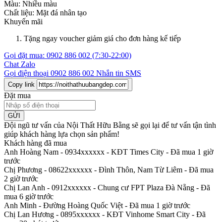
Màu:
Nhiều màu
Chất liệu:
Mặt đá nhân tạo
Khuyến mãi
Tặng ngay voucher giảm giá cho đơn hàng kế tiếp
Gọi đặt mua:
0902 886 002
(7:30-22:00)
Chat Zalo
Gọi điện thoại
0902 886 002
Nhắn tin SMS
Copy link
Đặt mua
GỬI
Đội ngũ tư vấn của Nội Thất Hữu Bằng sẽ gọi lại để tư vấn tận tình
giúp khách hàng lựa chọn sản phẩm
!
Khách hàng đã mua
Anh Hoàng Nam - 0934xxxxxx
-
KĐT Times City - Đã mua 1 giờ
trước
Chị Phương - 08622xxxxxx
-
Đình Thôn, Nam Từ Liêm - Đã mua
2 giờ trước
Chị Lan Anh - 0912xxxxxx
-
Chung cư FPT Plaza Đà Nẵng - Đã
mua 6 giờ trước
Anh Minh
-
Đường Hoàng Quốc Việt - Đã mua 1 giờ trước
Chị Lan Hương - 0895xxxxxx
-
KĐT Vinhome Smart City - Đã