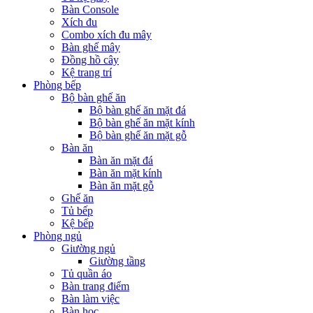
Bàn Console
Xích đu
Combo xích đu mây
Bàn ghế mây
Đồng hồ cây
Kệ trang trí
Phòng bếp
Bộ bàn ghế ăn
Bộ bàn ghế ăn mặt đá
Bộ bàn ghế ăn mặt kính
Bộ bàn ghế ăn mặt gỗ
Bàn ăn
Bàn ăn mặt đá
Bàn ăn mặt kính
Bàn ăn mặt gỗ
Ghế ăn
Tủ bếp
Kệ bếp
Phòng ngủ
Giường ngủ
Giường tầng
Tủ quần áo
Bàn trang điểm
Bàn làm việc
Bàn học