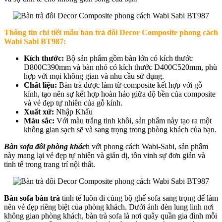
Thông tin chi tiết mẫu b
àn trà đôi Decor Composite phong cách
Wabi Sabi BT987
:
Kích thước:
Bộ sản phẩm gồm bàn lớn có kích thước
D800C390mm và bàn nhỏ có kích thước D400C520mm, phù
hợp với mọi không gian và nhu cầu sử dụng.
Chất liệu:
Bàn trà được làm từ composite kết hợp với gỗ
kính, tạo nên sự kết hợp hoàn hảo giữa độ bền của composite
và vẻ đẹp tự nhiên của gỗ kính.
Xuất xứ:
Nhập Khẩu
Màu sắc:
Với màu trắng tinh khôi, sản phẩm này tạo ra một
không gian sạch sẽ và sang trọng trong phòng khách của bạn.
Bàn sofa đôi phòng khác
h với phong cách Wabi-Sabi, sản phẩm
này mang lại vẻ đẹp tự nhiên và giản dị, tôn vinh sự đơn giản và
tinh tế trong trang trí nội thất.
Bàn sofa bàn trà
tinh tế luôn đi cùng bộ ghế sofa sang trọng để làm
nên vẻ đẹp riêng biệt của phòng khách. Dưới ánh đèn lung linh nơi
không gian phòng khách, bàn trà sofa là nơi quây quần gia đình mỗi