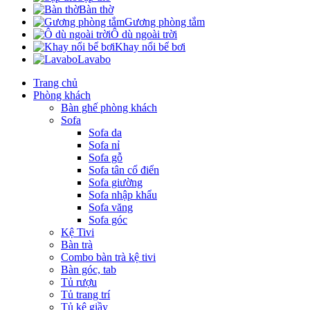
Bàn thờ
Gương phòng tắm
Ô dù ngoài trời
Khay nổi bể bơi
Lavabo
Trang chủ
Phòng khách
Bàn ghế phòng khách
Sofa
Sofa da
Sofa nỉ
Sofa gỗ
Sofa tân cổ điển
Sofa giường
Sofa nhập khẩu
Sofa văng
Sofa góc
Kệ Tivi
Bàn trà
Combo bàn trà kệ tivi
Bàn góc, tab
Tủ rượu
Tủ trang trí
Tủ kệ giầy