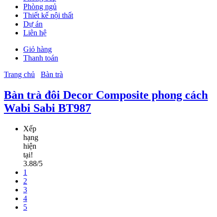
Phòng ngủ
Thiết kế nội thất
Dự án
Liên hệ
Giỏ hàng
Thanh toán
Trang chủ
Bàn trà
Bàn trà đôi Decor Composite phong cách
Wabi Sabi BT987
Xếp
hạng
hiện
tại!
3.88/5
1
2
3
4
5