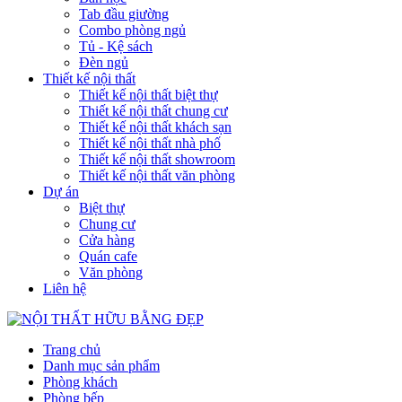
Tab đầu giường
Combo phòng ngủ
Tủ - Kệ sách
Đèn ngủ
Thiết kế nội thất
Thiết kế nội thất biệt thự
Thiết kế nội thất chung cư
Thiết kế nội thất khách sạn
Thiết kế nội thất nhà phố
Thiết kế nội thất showroom
Thiết kế nội thất văn phòng
Dự án
Biệt thự
Chung cư
Cửa hàng
Quán cafe
Văn phòng
Liên hệ
Trang chủ
Danh mục sản phẩm
Phòng khách
Phòng bếp