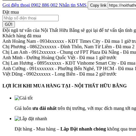
Gọi điện thoại
0902 886 002
Nhắn tin SMS
Copy link
Đặt mua
GỬI
Đội ngũ tư vấn của Nội Thất Hữu Bằng sẽ gọi lại để tư vấn tận tình
Khách hàng đã mua
Anh Hoàng Nam - 0934xxxxxx
-
KĐT Times City - Đã mua 1 giờ tr
Chị Phương - 08622xxxxxx
-
Đình Thôn, Nam Từ Liêm - Đã mua 2 g
Chị Lan Anh - 0912xxxxxx
-
Chung cư FPT Plaza Đà Nẵng - Đã mua
Anh Minh
-
Đường Hoàng Quốc Việt - Đã mua 1 giờ trước
Chị Lan Hương - 0895xxxxxx
-
KĐT Vinhome Smart City - Đã mua 
Anh Cường - 091xxxxxxx
-
Phường Bến Nghé, TP HCM - Đã mua 1 
Việt Dũng - 0902xxxxxx
-
Long Biên - Đã mua 2 giờ trước
LỢI ÍCH KHI MUA HÀNG TẠI - NỘI THẤT HỮU BẰNG
Giá luôn
ưu đãi nhất
trên thị trường, với mục đích mang tới n
Đặt hàng - Mua hàng –
Lắp Đặt nhanh chóng
không qua trun