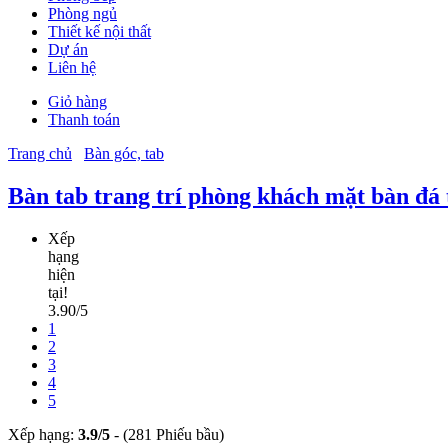
Phòng ngủ
Thiết kế nội thất
Dự án
Liên hệ
Giỏ hàng
Thanh toán
Trang chủ
Bàn góc, tab
Bàn tab trang trí phòng khách mặt bàn đá
Xếp
hạng
hiện
tại!
3.90/5
1
2
3
4
5
Xếp hạng:
3.9
/
5
-
(281 Phiếu bầu)