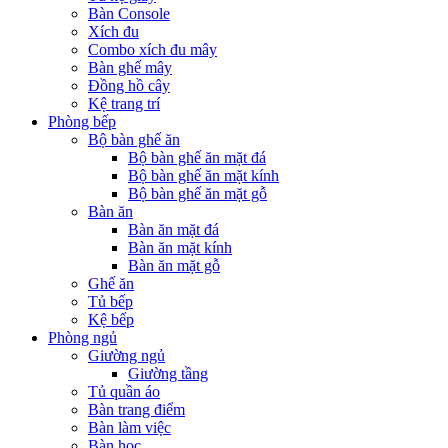
Bàn Console
Xích đu
Combo xích đu mây
Bàn ghế mây
Đồng hồ cây
Kệ trang trí
Phòng bếp
Bộ bàn ghế ăn
Bộ bàn ghế ăn mặt đá
Bộ bàn ghế ăn mặt kính
Bộ bàn ghế ăn mặt gỗ
Bàn ăn
Bàn ăn mặt đá
Bàn ăn mặt kính
Bàn ăn mặt gỗ
Ghế ăn
Tủ bếp
Kệ bếp
Phòng ngủ
Giường ngủ
Giường tầng
Tủ quần áo
Bàn trang điểm
Bàn làm việc
Bàn học