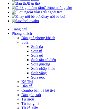
Bàn thờ
Gương phòng tắm
Ô dù ngoài trời
Khay nổi bể bơi
Lavabo
Trang chủ
Phòng khách
Bàn ghế phòng khách
Sofa
Sofa da
Sofa nỉ
Sofa gỗ
Sofa tân cổ điển
Sofa giường
Sofa nhập khẩu
Sofa văng
Sofa góc
Kệ Tivi
Bàn trà
Combo bàn trà kệ tivi
Bàn góc, tab
Tủ rượu
Tủ trang trí
Tủ kệ giầy