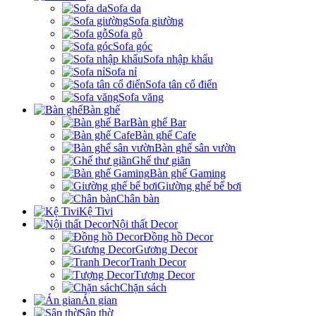
Sofa da
Sofa giường
Sofa gỗ
Sofa góc
Sofa nhập khẩu
Sofa nỉ
Sofa tân cổ điển
Sofa văng
Bàn ghế
Bàn ghế Bar
Bàn ghế Cafe
Bàn ghế sân vườn
Ghế thư giãn
Bàn ghế Gaming
Giường ghế bể bơi
Chân bàn
Kệ Tivi
Nội thất Decor
Đồng hồ Decor
Gương Decor
Tranh Decor
Tượng Decor
Chặn sách
Án gian
Sập thờ