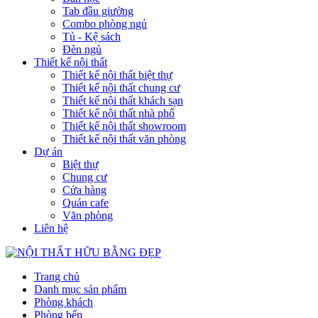
Tab đầu giường
Combo phòng ngủ
Tủ - Kệ sách
Đèn ngủ
Thiết kế nội thất
Thiết kế nội thất biệt thự
Thiết kế nội thất chung cư
Thiết kế nội thất khách sạn
Thiết kế nội thất nhà phố
Thiết kế nội thất showroom
Thiết kế nội thất văn phòng
Dự án
Biệt thự
Chung cư
Cửa hàng
Quán cafe
Văn phòng
Liên hệ
Trang chủ
Danh mục sản phẩm
Phòng khách
Phòng bếp