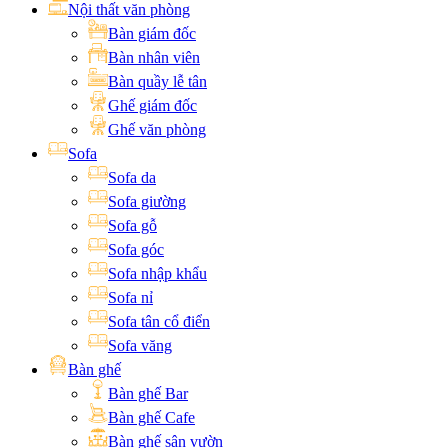
Nội thất văn phòng
Bàn giám đốc
Bàn nhân viên
Bàn quầy lễ tân
Ghế giám đốc
Ghế văn phòng
Sofa
Sofa da
Sofa giường
Sofa gỗ
Sofa góc
Sofa nhập khẩu
Sofa nỉ
Sofa tân cổ điển
Sofa văng
Bàn ghế
Bàn ghế Bar
Bàn ghế Cafe
Bàn ghế sân vườn