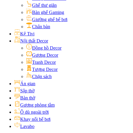
Ghế thư giãn
Bàn ghế Gaming
Giường ghế bể bơi
Chân bàn
Kệ Tivi
Nội thất Decor
Đồng hồ Decor
Gương Decor
Tranh Decor
Tượng Decor
Chặn sách
Án gian
Sập thờ
Bàn thờ
Gương phòng tắm
Ô dù ngoài trời
Khay nổi bể bơi
Lavabo