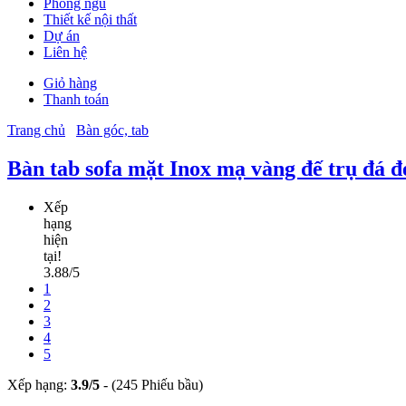
Phòng ngủ
Thiết kế nội thất
Dự án
Liên hệ
Giỏ hàng
Thanh toán
Trang chủ
Bàn góc, tab
Bàn tab sofa mặt Inox mạ vàng đế trụ đá 
Xếp
hạng
hiện
tại!
3.88/5
1
2
3
4
5
Xếp hạng:
3.9
/
5
-
(245 Phiếu bầu)