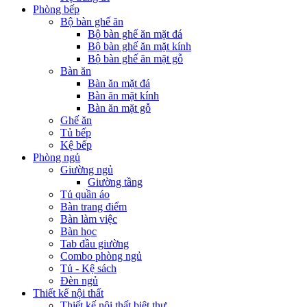
Phòng bếp
Bộ bàn ghế ăn
Bộ bàn ghế ăn mặt đá
Bộ bàn ghế ăn mặt kính
Bộ bàn ghế ăn mặt gỗ
Bàn ăn
Bàn ăn mặt đá
Bàn ăn mặt kính
Bàn ăn mặt gỗ
Ghế ăn
Tủ bếp
Kệ bếp
Phòng ngủ
Giường ngủ
Giường tầng
Tủ quần áo
Bàn trang điểm
Bàn làm việc
Bàn học
Tab đầu giường
Combo phòng ngủ
Tủ - Kệ sách
Đèn ngủ
Thiết kế nội thất
Thiết kế nội thất biệt thự