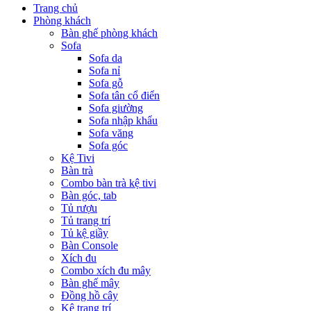
Trang chủ
Phòng khách
Bàn ghế phòng khách
Sofa
Sofa da
Sofa nỉ
Sofa gỗ
Sofa tân cổ điển
Sofa giường
Sofa nhập khẩu
Sofa văng
Sofa góc
Kệ Tivi
Bàn trà
Combo bàn trà kệ tivi
Bàn góc, tab
Tủ rượu
Tủ trang trí
Tủ kệ giầy
Bàn Console
Xích đu
Combo xích đu mây
Bàn ghế mây
Đồng hồ cây
Kệ trang trí