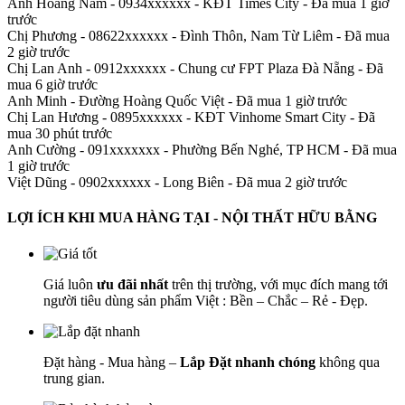
Anh Hoàng Nam - 0934xxxxxx
-
KĐT Times City - Đã mua 1 giờ
trước
Chị Phương - 08622xxxxxx
-
Đình Thôn, Nam Từ Liêm - Đã mua
2 giờ trước
Chị Lan Anh - 0912xxxxxx
-
Chung cư FPT Plaza Đà Nẵng - Đã
mua 6 giờ trước
Anh Minh
-
Đường Hoàng Quốc Việt - Đã mua 1 giờ trước
Chị Lan Hương - 0895xxxxxx
-
KĐT Vinhome Smart City - Đã
mua 30 phút trước
Anh Cường - 091xxxxxxx
-
Phường Bến Nghé, TP HCM - Đã mua
1 giờ trước
Việt Dũng - 0902xxxxxx
-
Long Biên - Đã mua 2 giờ trước
LỢI ÍCH KHI MUA HÀNG TẠI - NỘI THẤT HỮU BẰNG
Giá luôn
ưu đãi nhất
trên thị trường, với mục đích mang tới
người tiêu dùng sản phẩm Việt : Bền – Chắc – Rẻ - Đẹp.
Đặt hàng - Mua hàng –
Lắp Đặt nhanh chóng
không qua
trung gian.