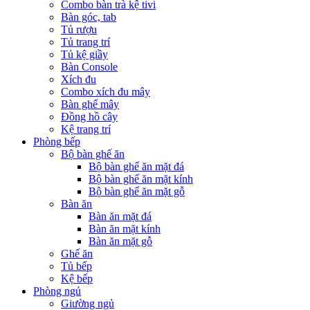
Combo bàn trà kệ tivi
Bàn góc, tab
Tủ rượu
Tủ trang trí
Tủ kệ giầy
Bàn Console
Xích đu
Combo xích đu mây
Bàn ghế mây
Đồng hồ cây
Kệ trang trí
Phòng bếp
Bộ bàn ghế ăn
Bộ bàn ghế ăn mặt đá
Bộ bàn ghế ăn mặt kính
Bộ bàn ghế ăn mặt gỗ
Bàn ăn
Bàn ăn mặt đá
Bàn ăn mặt kính
Bàn ăn mặt gỗ
Ghế ăn
Tủ bếp
Kệ bếp
Phòng ngủ
Giường ngủ