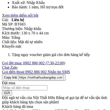
Xuất xứ: Nhập Khẩu
Bảo hành: 1 năm, Hỗ trợ trọn đời
Xem thêm điểm nổi bật
Giá:
Liên hệ
Mã SP:
BT683
Thương hiệu:
Nhập khẩu
Kích thước:
130 x 70 x 44 cm
Màu:
Trắng
Chất liệu:
Mặt đá tự nhiên
Khuyến mãi
Tặng ngay voucher giảm giá cho đơn hàng kế tiếp
Gọi đặt mua:
0902 886 002
(7:30-22:00)
Chat Zalo
Gọi điện thoại
0902 886 002
Nhắn tin SMS
Copy link
Đặt mua
GỬI
Đội ngũ tư vấn của Nội Thất Hữu Bằng sẽ gọi lại để tư vấn tận tình
giúp khách hàng lựa chọn sản phẩm
!
Khách hàng đã mua