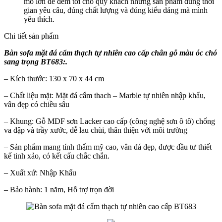
mô lớn để đem tới cho quý khách những sản phẩm đúng thời
gian yêu câu, đúng chất lượng và đúng kiểu dáng mà mình
yêu thích.
Chi tiết sản phẩm
Bàn sofa mặt đá cẩm thạch tự nhiên cao cấp chân gỗ màu óc chó
sang trọng BT683:.
– Kích thước: 130 x 70 x 44 cm
– Chất liệu mặt: Mặt đá cẩm thach – Marble tự nhiên nhập khẩu,
vân đẹp có chiều sâu
– Khung: Gỗ MDF sơn Lacker cao cấp (công nghệ sơn ô tô) chống
va đập và trầy xước, dễ lau chùi, thân thiện với môi trường​
– Sản phẩm mang tính thẩm mỹ cao, vân đá đẹp, được đầu tư thiết
kế tinh xảo, có kết cấu chắc chắn.
– Xuất xứ: Nhập Khẩu
– Bảo hành: 1 năm, Hỗ trợ trọn đời