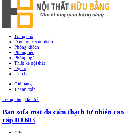
Trang chủ
Danh mục sản phẩm
Phòng khách
Phòng bếp
Phòng ngủ
Thiết kế nội thất
Dự án
Liên hệ
Giỏ hàng
Thanh toán
Trang chủ
Bàn trà
Bàn sofa mặt đá cẩm thạch tự nhiên cao
cấp BT683
Xếp