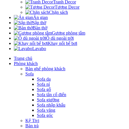
Tranh Decor
Tượng Decor
Chặn sách
Án gian
Sập thờ
Bàn thờ
Gương phòng tắm
Ô dù ngoài trời
Khay nổi bể bơi
Lavabo
Trang chủ
Phòng khách
Bàn ghế phòng khách
Sofa
Sofa da
Sofa nỉ
Sofa gỗ
Sofa tân cổ điển
Sofa giường
Sofa nhập khẩu
Sofa văng
Sofa góc
Kệ Tivi
Bàn trà