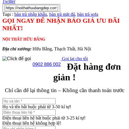
Twitter
Tags :
bàn trà nhập khẩu
,
bàn trà mặt đá
,
bàn trà sofa
GỌI NGAY ĐỂ NHẬN BÁO GIÁ ƯU ĐÃI
NHẤT!
NỘI THẤT HỮU BẰNG
Địa chỉ xưởng:
Hữu Bằng, Thạch Thất, Hà Nội
Gọi lại cho tôi
Đặt hàng đơn
0902 886 002
giản !
Chỉ cần để lại thông tin – Không cần thanh toán trước
Họ và tên bắt buộc phải từ 3-50 kí tự!
Điện thoại liên hệ bắt buộc phải từ 3-25 kí tự!
Điện thoại liên hệ không hợp lệ!