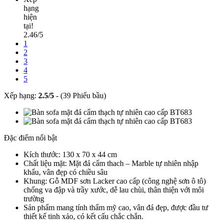
hạng
hiện
tại!
2.46/5
1
2
3
4
5
Xếp hạng:
2.5
/
5
-
(39 Phiếu bầu)
Đặc điểm nổi bật
Kích thước: 130 x 70 x 44 cm
Chất liệu mặt: Mặt đá cẩm thach – Marble tự nhiên nhập
khẩu, vân đẹp có chiều sâu
Khung: Gỗ MDF sơn Lacker cao cấp (công nghệ sơn ô tô)
chống va đập và trầy xước, dễ lau chùi, thân thiện với môi
trường​
Sản phẩm mang tính thẩm mỹ cao, vân đá đẹp, được đầu tư
thiết kế tinh xảo, có kết cấu chắc chắn.