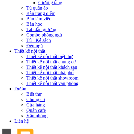
Giường tầng
Tủ quần áo
Bàn trang điểm
Bàn làm việc
Bàn học
Tab đầu giường
Combo phòng ngủ
Tủ - Kệ sách
Đèn ngủ
Thiết kế nội thất
Thiết kế nội thất biệt thự
Thiết kế nội thất chung cư
Thiết kế nội thất khách sạn
Thiết kế nội thất nhà phố
Thiết kế nội thất showroom
Thiết kế nội thất văn phòng
Dự án
Biệt thự
Chung cư
Cửa hàng
Quán cafe
Văn phòng
Liên hệ