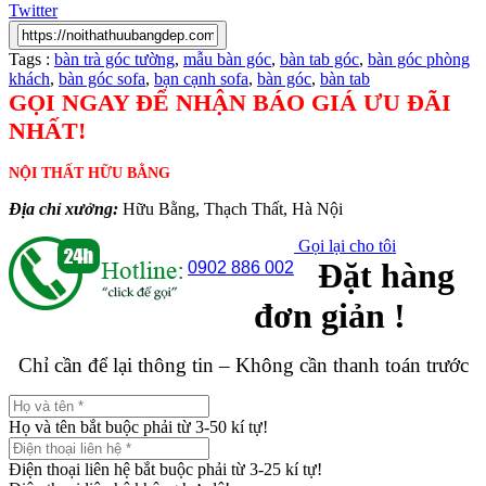
Twitter
Tags :
bàn trà góc tường
,
mẫu bàn góc
,
bàn tab góc
,
bàn góc phòng
khách
,
bàn góc sofa
,
bạn cạnh sofa
,
bàn góc
,
bàn tab
GỌI NGAY ĐỂ NHẬN BÁO GIÁ ƯU ĐÃI
NHẤT!
NỘI THẤT HỮU BẰNG
Địa chỉ xưởng:
Hữu Bằng, Thạch Thất, Hà Nội
Gọi lại cho tôi
Đặt hàng
0902 886 002
đơn giản !
Chỉ cần để lại thông tin – Không cần thanh toán trước
Họ và tên bắt buộc phải từ 3-50 kí tự!
Điện thoại liên hệ bắt buộc phải từ 3-25 kí tự!