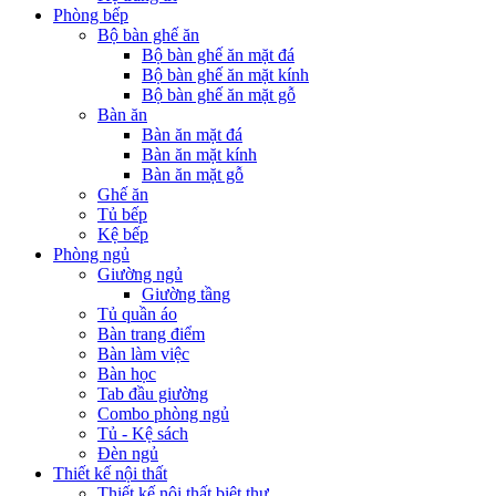
Phòng bếp
Bộ bàn ghế ăn
Bộ bàn ghế ăn mặt đá
Bộ bàn ghế ăn mặt kính
Bộ bàn ghế ăn mặt gỗ
Bàn ăn
Bàn ăn mặt đá
Bàn ăn mặt kính
Bàn ăn mặt gỗ
Ghế ăn
Tủ bếp
Kệ bếp
Phòng ngủ
Giường ngủ
Giường tầng
Tủ quần áo
Bàn trang điểm
Bàn làm việc
Bàn học
Tab đầu giường
Combo phòng ngủ
Tủ - Kệ sách
Đèn ngủ
Thiết kế nội thất
Thiết kế nội thất biệt thự