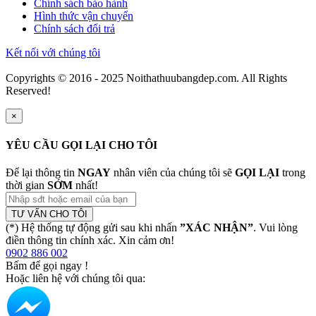
Chính sách bảo hành
Hình thức vận chuyển
Chính sách đổi trả
Kết nối với chúng tôi
Copyrights © 2016 - 2025 Noithathuubangdep.com. All Rights
Reserved!
×
YÊU CẦU GỌI LẠI CHO TÔI
Để lại thông tin
NGAY
nhân viên của chúng tôi sẽ
GỌI LẠI
trong
thời gian
SỚM
nhất!
TƯ VẤN CHO TÔI
(*) Hệ thống tự động gửi sau khi nhấn
”XÁC NHẬN”
. Vui lòng
điền thông tin chính xác. Xin cảm ơn!
0902 886 002
Bấm để gọi ngay
!
Hoặc liên hệ với chúng tôi qua: