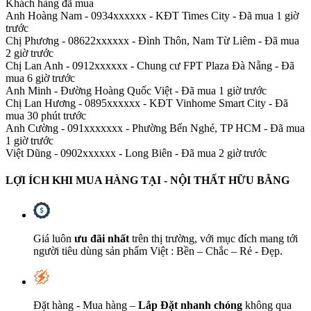
Khách hàng đã mua
Anh Hoàng Nam - 0934xxxxxx
-
KĐT Times City - Đã mua 1 giờ
trước
Chị Phương - 08622xxxxxx
-
Đình Thôn, Nam Từ Liêm - Đã mua
2 giờ trước
Chị Lan Anh - 0912xxxxxx
-
Chung cư FPT Plaza Đà Nẵng - Đã
mua 6 giờ trước
Anh Minh
-
Đường Hoàng Quốc Việt - Đã mua 1 giờ trước
Chị Lan Hương - 0895xxxxxx
-
KĐT Vinhome Smart City - Đã
mua 30 phút trước
Anh Cường - 091xxxxxxx
-
Phường Bến Nghé, TP HCM - Đã mua
1 giờ trước
Việt Dũng - 0902xxxxxx
-
Long Biên - Đã mua 2 giờ trước
LỢI ÍCH KHI MUA HÀNG TẠI - NỘI THẤT HỮU BẰNG
Giá luôn
ưu đãi nhất
trên thị trường, với mục đích mang tới
người tiêu dùng sản phẩm Việt : Bền – Chắc – Rẻ - Đẹp.
Đặt hàng - Mua hàng –
Lắp Đặt nhanh chóng
không qua