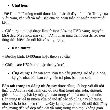
Chất liệu:
- Đế làm từ đá trắng muối được khai thác từ dãy núi miền Trung của
Việt Nam, vân vệt và màu sắc của đá hoàn toàn tự nhiên như muối
kết tinh.
- Chân trụ kim loại được làm từ inox 304 mạ PVD vàng, nguyên
khối đặc. Màu inox mạ vàng tương phản màu trắng của đá tạo nên
tổng thể chiếc bàn nổi bật và sang trọng.
Kích thước:
+ Đường kính: D400mm hoặc theo yêu cầu
+ Chiều cao: H520mm hoặc theo yêu cầu.
Ứng dụng:
Bàn tab sofa, bàn tab đầu giường, kệ bày lọ hoa,
kệ góc nhà, bàn ban công,bàn trà phụ, bàn bên sofa...
Bàn tab trang trí đá tự nhiên
này được dùng kết hợp với đồ nội
thất, thường hay đặt cạnh các đồ nội thất trong nhà sofa, giường,
ghế thư, … hay bất kỳ một góc nào trong căn nhà mà bạn muốn.
Bàn trang trí đá tự nhiên vừa có thể để các đồ dùng hay sử dụng
như sách, lọ hoa, tiểu cảnh,…Đây là một sản phẩm đồ nội thất đẳng
cấp, mang đến vẻ đẹp hiện đại và sang trọng cho mọi không gian