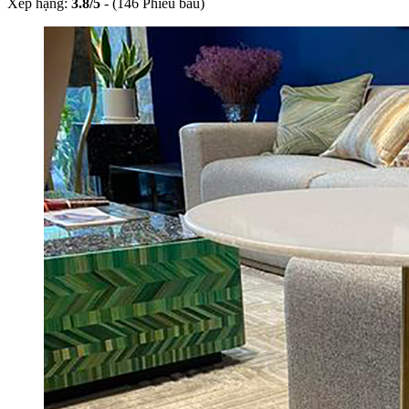
Xếp hạng:
3.8
/
5
-
(146 Phiếu bầu)