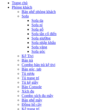
Trang chủ
Phòng khách
Bàn ghế phòng khách
Sofa
Sofa da
Sofa nỉ
Sofa gỗ
Sofa tân cổ điển
Sofa giường
Sofa nhập khẩu
Sofa văng
Sofa góc
Kệ Tivi
Bàn trà
Combo bàn trà kệ tivi
Bàn góc, tab
Tủ rượu
Tủ trang trí
Tủ kệ giầy
Bàn Console
Xích đu
Combo xích đu mây
Bàn ghế mây
Đồng hồ cây
Kệ trang trí