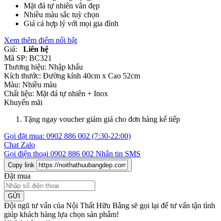
Mặt đá tự nhiên vân đẹp
Nhiều màu sắc tuỳ chọn
Giá cả hợp lý với mọi gia đình
Xem thêm điểm nổi bật
Giá:
Liên hệ
Mã SP:
BC321
Thương hiệu:
Nhập khẩu
Kích thước:
Đường kính 40cm x Cao 52cm
Màu:
Nhiều màu
Chất liệu:
Mặt đá tự nhiên +
Inox
Khuyến mãi
Tặng ngay voucher giảm giá cho đơn hàng kế tiếp
Gọi đặt mua:
0902 886 002
(7:30-22:00)
Chat Zalo
Gọi điện thoại
0902 886 002
Nhắn tin SMS
Copy link
Đặt mua
GỬI
Đội ngũ tư vấn của Nội Thất Hữu Bằng sẽ gọi lại để tư vấn tận tình
giúp khách hàng lựa chọn sản phẩm
!