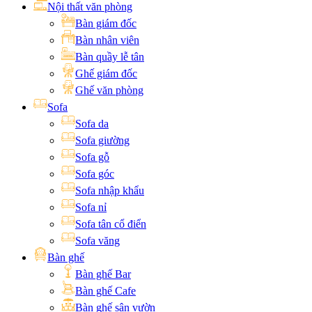
Nội thất văn phòng
Bàn giám đốc
Bàn nhân viên
Bàn quầy lễ tân
Ghế giám đốc
Ghế văn phòng
Sofa
Sofa da
Sofa giường
Sofa gỗ
Sofa góc
Sofa nhập khẩu
Sofa nỉ
Sofa tân cổ điển
Sofa văng
Bàn ghế
Bàn ghế Bar
Bàn ghế Cafe
Bàn ghế sân vườn