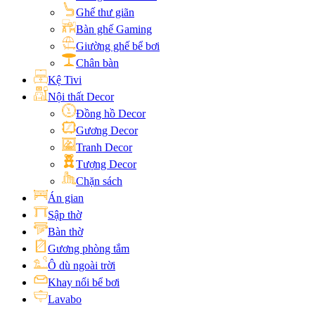
Ghế thư giãn
Bàn ghế Gaming
Giường ghế bể bơi
Chân bàn
Kệ Tivi
Nội thất Decor
Đồng hồ Decor
Gương Decor
Tranh Decor
Tượng Decor
Chặn sách
Án gian
Sập thờ
Bàn thờ
Gương phòng tắm
Ô dù ngoài trời
Khay nổi bể bơi
Lavabo