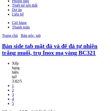
Phòng ngủ
Thiết kế nội thất
Dự án
Liên hệ
Giỏ hàng
Thanh toán
Trang chủ
Bàn góc, tab
Bàn side tab mặt đá và đế đá tự nhiên
trắng muối, trụ Inox mạ vàng BC321
Xếp
hạng
hiện
tại!
3.82/5
1
2
3
4
5