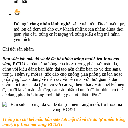
nội thất.
Đội ngũ
công nhân lành nghề
, sản xuất trên dây chuyền quy
mô lớn để đem tới cho quý khách những sản phẩm đúng thời
gian yêu câu, đúng chất lượng và đúng kiểu dáng mà mình
yêu thích.
Chi tiết sản phẩm
Bàn side tab mặt đá và đế đá tự nhiên trắng muối, trụ Inox mạ
vàng BC321 -
màu vàng bóng của inox tương phản với màu đá,
cùng với kiểu dáng bàn hiện đại tạo nên chiếc bàn có vẻ đẹp sang
trọng. Thêm sự mới lạ, độc đáo cho không gian phòng khách hoặc
phòng ngủ,...đa dạng về màu sắc và bền mãi với thời gian là đặc
điểm nổi trội của đá tự nhiên với các vật liệu khác. Với thiết kế hiện
đại, mới lạ và màu sắc đẹp, các sản phẩm làm từ đá tự nhiên có thể
dễ dàng phối hợp trong mọi không gian nội thất hiện đại.
Thông tin chi tiết mẫu bàn side tab mặt đá và đế đá tự nhiên trắng
muối, trụ Inox mạ vàng BC321: