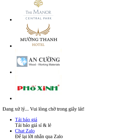
Đang xử lý... Vui lòng chờ trong giây lát!
Tải báo giá
Tải báo giá sỉ & lẻ
Chat Zalo
Để lại lời nhắn qua Zalo