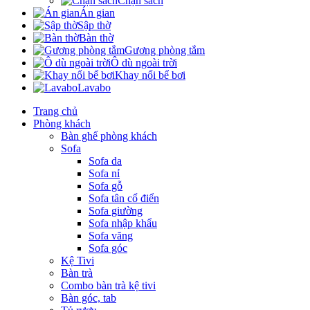
Chặn sách
Án gian
Sập thờ
Bàn thờ
Gương phòng tắm
Ô dù ngoài trời
Khay nổi bể bơi
Lavabo
Trang chủ
Phòng khách
Bàn ghế phòng khách
Sofa
Sofa da
Sofa nỉ
Sofa gỗ
Sofa tân cổ điển
Sofa giường
Sofa nhập khẩu
Sofa văng
Sofa góc
Kệ Tivi
Bàn trà
Combo bàn trà kệ tivi
Bàn góc, tab