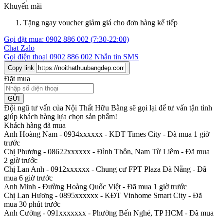
Khuyến mãi
Tặng ngay voucher giảm giá cho đơn hàng kế tiếp
Gọi đặt mua:
0902 886 002
(7:30-22:00)
Chat Zalo
Gọi điện thoại
0902 886 002
Nhắn tin SMS
Copy link
Đặt mua
GỬI
Đội ngũ tư vấn của Nội Thất Hữu Bằng sẽ gọi lại để tư vấn tận tình
giúp khách hàng lựa chọn sản phẩm
!
Khách hàng đã mua
Anh Hoàng Nam - 0934xxxxxx
-
KĐT Times City - Đã mua 1 giờ
trước
Chị Phương - 08622xxxxxx
-
Đình Thôn, Nam Từ Liêm - Đã mua
2 giờ trước
Chị Lan Anh - 0912xxxxxx
-
Chung cư FPT Plaza Đà Nẵng - Đã
mua 6 giờ trước
Anh Minh
-
Đường Hoàng Quốc Việt - Đã mua 1 giờ trước
Chị Lan Hương - 0895xxxxxx
-
KĐT Vinhome Smart City - Đã
mua 30 phút trước
Anh Cường - 091xxxxxxx
-
Phường Bến Nghé, TP HCM - Đã mua