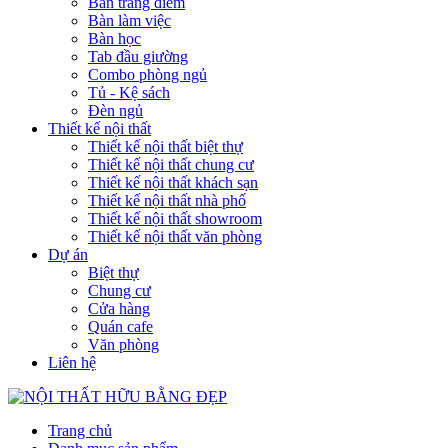
Bàn trang điểm
Bàn làm việc
Bàn học
Tab đầu giường
Combo phòng ngủ
Tủ - Kệ sách
Đèn ngủ
Thiết kế nội thất
Thiết kế nội thất biệt thự
Thiết kế nội thất chung cư
Thiết kế nội thất khách sạn
Thiết kế nội thất nhà phố
Thiết kế nội thất showroom
Thiết kế nội thất văn phòng
Dự án
Biệt thự
Chung cư
Cửa hàng
Quán cafe
Văn phòng
Liên hệ
Trang chủ