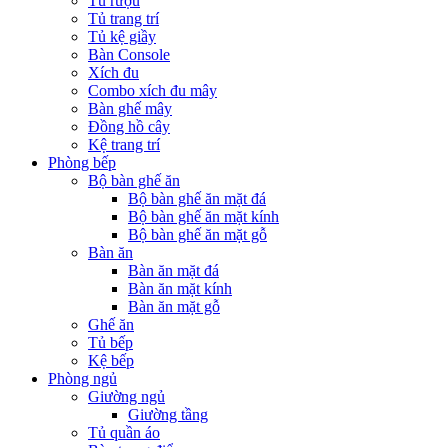
Tủ rượu
Tủ trang trí
Tủ kệ giầy
Bàn Console
Xích đu
Combo xích đu mây
Bàn ghế mây
Đồng hồ cây
Kệ trang trí
Phòng bếp
Bộ bàn ghế ăn
Bộ bàn ghế ăn mặt đá
Bộ bàn ghế ăn mặt kính
Bộ bàn ghế ăn mặt gỗ
Bàn ăn
Bàn ăn mặt đá
Bàn ăn mặt kính
Bàn ăn mặt gỗ
Ghế ăn
Tủ bếp
Kệ bếp
Phòng ngủ
Giường ngủ
Giường tầng
Tủ quần áo