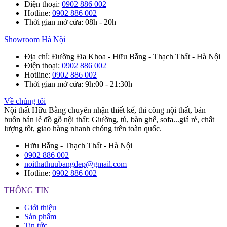
Điện thoại
:
0902 886 002
Hotline
:
0902 886 002
Thời gian mở cửa
: 08h - 20h
Showroom Hà Nội
Địa chỉ
: Đường Đa Khoa - Hữu Bằng - Thạch Thất - Hà Nội
Điện thoại
:
0902 886 002
Hotline
:
0902 886 002
Thời gian mở cửa
: 9h:00 - 21:30h
Về chúng tôi
Nội thất Hữu Bằng chuyên nhận thiết kế, thi công nội thất, bán
buôn bán lẻ đồ gỗ nội thất: Giường, tủ, bàn ghế, sofa...giá rẻ, chất
lượng tốt, giao hàng nhanh chóng trên toàn quốc.
Hữu Bằng - Thạch Thất - Hà Nội
0902 886 002
noithathuubangdep@gmail.com
Hotline:
0902 886 002
THÔNG TIN
Giới thiệu
Sản phẩm
Tin tức