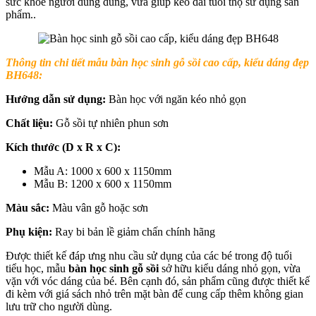
sức khỏe người dùng dùng, vừa giúp kéo dài tuổi thọ sử dụng sản
phẩm..
Thông tin chi tiết mẫu
bàn học sinh gỗ sồi cao cấp, kiểu dáng đẹp
BH648:
Hướng dẫn sử dụng:
Bàn học với ngăn kéo nhỏ gọn
Chất liệu:
Gỗ sồi tự nhiên phun sơn
Kích thước (D x R x C):
Mẫu A: 1000 x 600 x 1150mm
Mẫu B: 1200 x 600 x 1150mm
Màu sắc:
Màu vân gỗ hoặc sơn
Phụ kiện:
Ray bi bản lề giảm chấn chính hãng
Được thiết kế đáp ưng nhu cầu sử dụng của các bé trong độ tuổi
tiểu học, mẫu
bàn học sinh gỗ sồi
sở hữu kiểu dáng nhỏ gọn, vừa
vặn với vóc dáng của bé. Bên cạnh đó, sản phẩm cũng được thiết kế
đi kèm với giá sách nhỏ trên mặt bàn để cung cấp thêm không gian
lưu trữ cho người dùng.