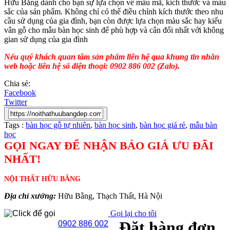
Hữu Bằng dành cho bạn sự lựa chọn về mẫu mã, kích thước và màu
sắc của sản phẩm. Không chỉ có thể điều chỉnh kích thước theo nhu
cầu sử dụng của gia đình, bạn còn được lựa chọn màu sắc hay kiểu
vân gỗ cho mẫu bàn học sinh để phù hợp và cân đối nhất với không
gian sử dụng của gia đình
Nếu quý khách quan tâm sản phẩm liên hệ qua khung tin nhắn
web hoặc liên hệ số điện thoại: 0902 886 002 (Zalo).
Chia sẻ:
Facebook
Twitter
Tags :
bàn học gỗ tự nhiên
,
bàn học sinh
,
bàn học giá rẻ
,
mẫu bàn
học
GỌI NGAY ĐỂ NHẬN BÁO GIÁ ƯU ĐÃI
NHẤT!
NỘI THẤT HỮU BẰNG
Địa chỉ xưởng:
Hữu Bằng, Thạch Thất, Hà Nội
Gọi lại cho tôi
Đặt hàng đơn
0902 886 002