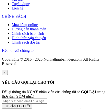
Tuyển dụng
Liên hệ
CHÍNH SÁCH
Mua hàng online
Hướng dẫn thanh toán
Chính sách bảo hành
Hình thức vận chuyển
Chính sách đổi trả
Kết nối với chúng tôi
Copyrights © 2016 - 2025 Noithathuubangdep.com. All Rights
Reserved!
×
YÊU CẦU GỌI LẠI CHO TÔI
Để lại thông tin
NGAY
nhân viên của chúng tôi sẽ
GỌI LẠI
trong
thời gian
SỚM
nhất!
TƯ VẤN CHO TÔI