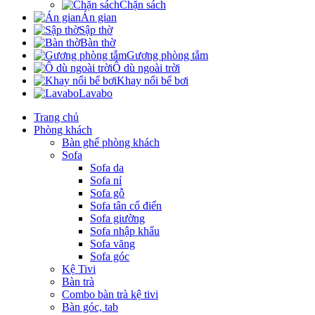
Chặn sách
Án gian
Sập thờ
Bàn thờ
Gương phòng tắm
Ô dù ngoài trời
Khay nổi bể bơi
Lavabo
Trang chủ
Phòng khách
Bàn ghế phòng khách
Sofa
Sofa da
Sofa nỉ
Sofa gỗ
Sofa tân cổ điển
Sofa giường
Sofa nhập khẩu
Sofa văng
Sofa góc
Kệ Tivi
Bàn trà
Combo bàn trà kệ tivi
Bàn góc, tab