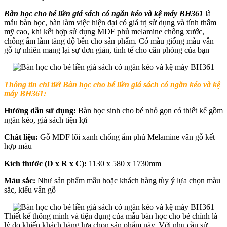
Bàn học cho bé liền giá sách có ngăn kéo và kệ máy BH361
là
mẫu bàn học, bàn làm việc hiện đại có giá trị sử dụng và tính thẩm
mỹ cao, khi kết hợp sử dụng MDF phủ melamine chống xước,
chống ẩm làm tăng độ bền cho sản phẩm. Có màu giống màu vân
gỗ tự nhiên mang lại sự đơn giản, tinh tế cho căn phòng của bạn
Thông tin chi tiết
Bàn học cho bé liền giá sách có ngăn kéo và kệ
máy BH361:
Hướng dẫn sử dụng:
Bàn học sinh cho bé nhỏ gọn có thiết kế gồm
ngăn kéo, giá sách tiện lợi
Chất liệu:
Gỗ MDF lõi xanh chống ẩm phủ Melamine vân gỗ kết
hợp màu
Kích thước (D x R x C):
1130 x 580 x 1730mm
Màu sắc:
Như sản phẩm mẫu hoặc khách hàng tùy ý lựa chọn màu
sắc, kiểu vân gỗ
Thiết kế thông minh và tiện dụng của mẫu bàn học cho bé chính là
lý do khiến khách hàng lựa chọn sản phẩm này. Với nhu cầu sử