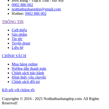
Hữu Bằng - Thạch Thất - Hà Nội
0902 886 002
noithathuubangdep@gmail.com
Hotline:
0902 886 002
THÔNG TIN
Giới thiệu
Sản phẩm
Tin tức
Tuyển dụng
Liên hệ
CHÍNH SÁCH
Mua hàng online
Hướng dẫn thanh toán
Chính sách bảo hành
Hình thức vận chuyển
Chính sách đổi trả
Kết nối với chúng tôi
Copyrights © 2016 - 2025 Noithathuubangdep.com. All Rights
Reserved!