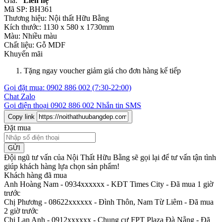
Giá:
Liên hệ
Mã SP:
BH361
Thương hiệu:
Nội thất Hữu Bằng
Kích thước:
1130 x 580 x 1730mm
Màu:
Nhiều màu
Chất liệu:
Gỗ MDF
Khuyến mãi
Tặng ngay voucher giảm giá cho đơn hàng kế tiếp
Gọi đặt mua:
0902 886 002
(7:30-22:00)
Chat Zalo
Gọi điện thoại
0902 886 002
Nhắn tin SMS
Copy link
Đặt mua
GỬI
Đội ngũ tư vấn của Nội Thất Hữu Bằng sẽ gọi lại để tư vấn tận tình
giúp khách hàng lựa chọn sản phẩm
!
Khách hàng đã mua
Anh Hoàng Nam - 0934xxxxxx
-
KĐT Times City - Đã mua 1 giờ
trước
Chị Phương - 08622xxxxxx
-
Đình Thôn, Nam Từ Liêm - Đã mua
2 giờ trước
Chị Lan Anh - 0912xxxxxx
-
Chung cư FPT Plaza Đà Nẵng - Đã