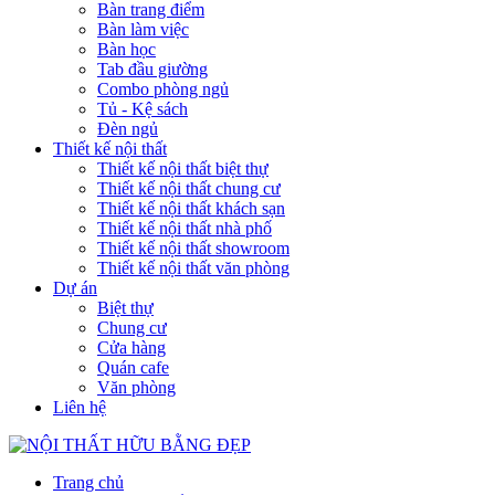
Bàn trang điểm
Bàn làm việc
Bàn học
Tab đầu giường
Combo phòng ngủ
Tủ - Kệ sách
Đèn ngủ
Thiết kế nội thất
Thiết kế nội thất biệt thự
Thiết kế nội thất chung cư
Thiết kế nội thất khách sạn
Thiết kế nội thất nhà phố
Thiết kế nội thất showroom
Thiết kế nội thất văn phòng
Dự án
Biệt thự
Chung cư
Cửa hàng
Quán cafe
Văn phòng
Liên hệ
Trang chủ