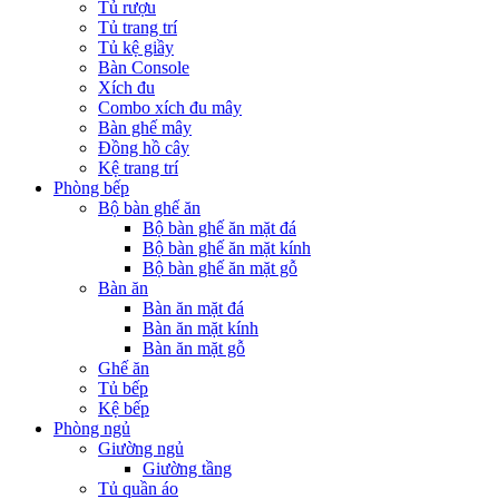
Tủ rượu
Tủ trang trí
Tủ kệ giầy
Bàn Console
Xích đu
Combo xích đu mây
Bàn ghế mây
Đồng hồ cây
Kệ trang trí
Phòng bếp
Bộ bàn ghế ăn
Bộ bàn ghế ăn mặt đá
Bộ bàn ghế ăn mặt kính
Bộ bàn ghế ăn mặt gỗ
Bàn ăn
Bàn ăn mặt đá
Bàn ăn mặt kính
Bàn ăn mặt gỗ
Ghế ăn
Tủ bếp
Kệ bếp
Phòng ngủ
Giường ngủ
Giường tầng
Tủ quần áo