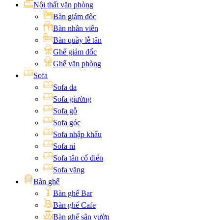
Nội thất văn phòng
Bàn giám đốc
Bàn nhân viên
Bàn quầy lễ tân
Ghế giám đốc
Ghế văn phòng
Sofa
Sofa da
Sofa giường
Sofa gỗ
Sofa góc
Sofa nhập khẩu
Sofa nỉ
Sofa tân cổ điển
Sofa văng
Bàn ghế
Bàn ghế Bar
Bàn ghế Cafe
Bàn ghế sân vườn