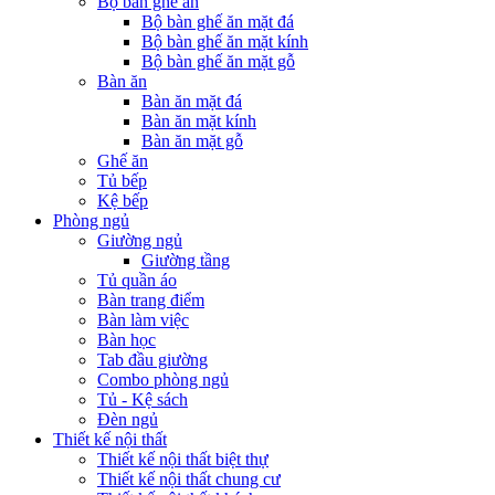
Bộ bàn ghế ăn
Bộ bàn ghế ăn mặt đá
Bộ bàn ghế ăn mặt kính
Bộ bàn ghế ăn mặt gỗ
Bàn ăn
Bàn ăn mặt đá
Bàn ăn mặt kính
Bàn ăn mặt gỗ
Ghế ăn
Tủ bếp
Kệ bếp
Phòng ngủ
Giường ngủ
Giường tầng
Tủ quần áo
Bàn trang điểm
Bàn làm việc
Bàn học
Tab đầu giường
Combo phòng ngủ
Tủ - Kệ sách
Đèn ngủ
Thiết kế nội thất
Thiết kế nội thất biệt thự
Thiết kế nội thất chung cư