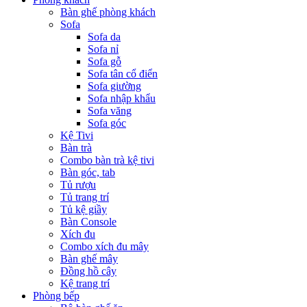
Bàn ghế phòng khách
Sofa
Sofa da
Sofa nỉ
Sofa gỗ
Sofa tân cổ điển
Sofa giường
Sofa nhập khẩu
Sofa văng
Sofa góc
Kệ Tivi
Bàn trà
Combo bàn trà kệ tivi
Bàn góc, tab
Tủ rượu
Tủ trang trí
Tủ kệ giầy
Bàn Console
Xích đu
Combo xích đu mây
Bàn ghế mây
Đồng hồ cây
Kệ trang trí
Phòng bếp