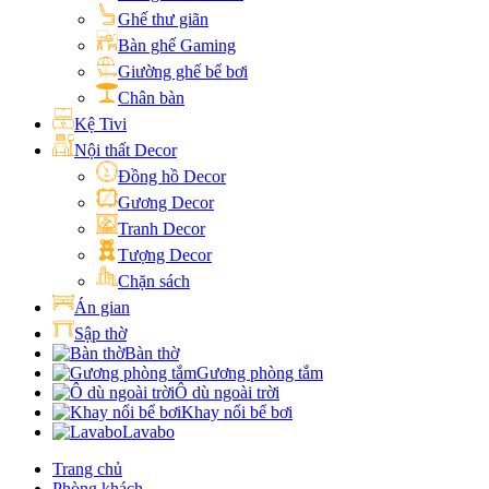
Ghế thư giãn
Bàn ghế Gaming
Giường ghế bể bơi
Chân bàn
Kệ Tivi
Nội thất Decor
Đồng hồ Decor
Gương Decor
Tranh Decor
Tượng Decor
Chặn sách
Án gian
Sập thờ
Bàn thờ
Gương phòng tắm
Ô dù ngoài trời
Khay nổi bể bơi
Lavabo
Trang chủ
Phòng khách