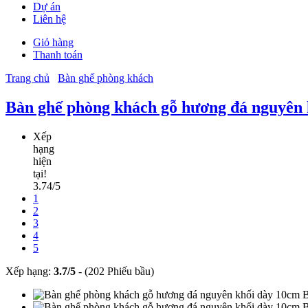
Dự án
Liên hệ
Giỏ hàng
Thanh toán
Trang chủ
Bàn ghế phòng khách
Bàn ghế phòng khách gỗ hương đá nguyên
Xếp
hạng
hiện
tại!
3.74/5
1
2
3
4
5
Xếp hạng:
3.7
/
5
-
(202 Phiếu bầu)