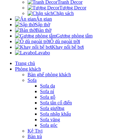
Tranh Decor
Tượng Decor
Chặn sách
Án gian
Sập thờ
Bàn thờ
Gương phòng tắm
Ô dù ngoài trời
Khay nổi bể bơi
Lavabo
Trang chủ
Phòng khách
Bàn ghế phòng khách
Sofa
Sofa da
Sofa nỉ
Sofa gỗ
Sofa tân cổ điển
Sofa giường
Sofa nhập khẩu
Sofa văng
Sofa góc
Kệ Tivi
Bàn trà