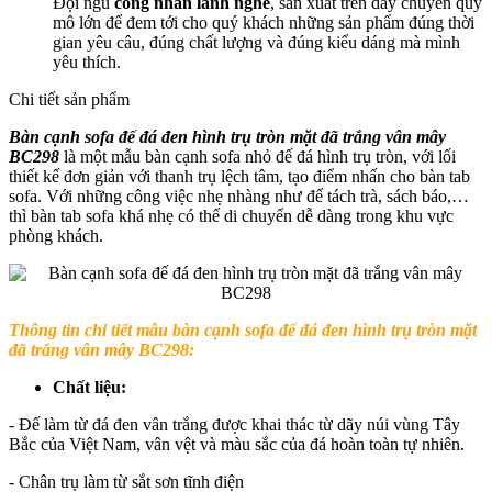
Đội ngũ
công nhân lành nghề
, sản xuất trên dây chuyền quy
mô lớn để đem tới cho quý khách những sản phẩm đúng thời
gian yêu câu, đúng chất lượng và đúng kiểu dáng mà mình
yêu thích.
Chi tiết sản phẩm
Bàn cạnh sofa đế đá đen hình trụ tròn mặt đã trắng vân mây
BC298
là một mẫu bàn cạnh sofa nhỏ đế đá hình trụ tròn, với lối
thiết kế đơn giản với thanh trụ lệch tâm, tạo điểm nhấn cho bàn tab
sofa. Với những công việc nhẹ nhàng như để tách trà, sách báo,…
thì bàn tab sofa khá nhẹ có thể di chuyển dễ dàng trong khu vực
phòng khách.
Thông tin chi tiết mẫu bàn cạnh sofa đế đá đen hình trụ tròn mặt
đã trắng vân mây BC298:
Chất liệu:
- Đế làm từ đá đen vân trắng được khai thác từ dãy núi vùng Tây
Bắc của Việt Nam, vân vệt và màu sắc của đá hoàn toàn tự nhiên.
- Chân trụ làm từ sắt sơn tĩnh điện