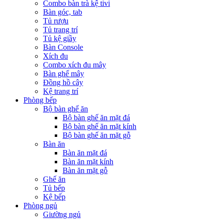
Combo bàn trà kệ tivi
Bàn góc, tab
Tủ rượu
Tủ trang trí
Tủ kệ giầy
Bàn Console
Xích đu
Combo xích đu mây
Bàn ghế mây
Đồng hồ cây
Kệ trang trí
Phòng bếp
Bộ bàn ghế ăn
Bộ bàn ghế ăn mặt đá
Bộ bàn ghế ăn mặt kính
Bộ bàn ghế ăn mặt gỗ
Bàn ăn
Bàn ăn mặt đá
Bàn ăn mặt kính
Bàn ăn mặt gỗ
Ghế ăn
Tủ bếp
Kệ bếp
Phòng ngủ
Giường ngủ