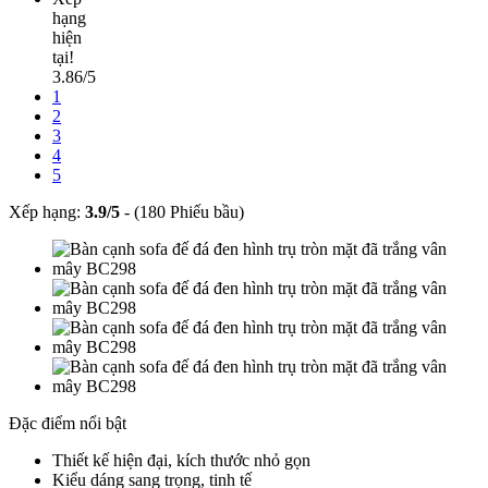
hạng
hiện
tại!
3.86/5
1
2
3
4
5
Xếp hạng:
3.9
/
5
-
(180 Phiếu bầu)
Đặc điểm nổi bật
Thiết kế hiện đại, kích thước nhỏ gọn
Kiểu dáng sang trọng, tinh tế