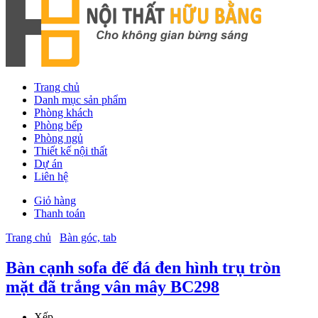
Trang chủ
Danh mục sản phẩm
Phòng khách
Phòng bếp
Phòng ngủ
Thiết kế nội thất
Dự án
Liên hệ
Giỏ hàng
Thanh toán
Trang chủ
Bàn góc, tab
Bàn cạnh sofa đế đá đen hình trụ tròn
mặt đã trắng vân mây BC298
Xếp