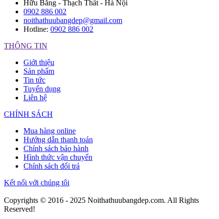
Hữu Bằng - Thạch Thất - Hà Nội
0902 886 002
noithathuubangdep@gmail.com
Hotline:
0902 886 002
THÔNG TIN
Giới thiệu
Sản phẩm
Tin tức
Tuyển dụng
Liên hệ
CHÍNH SÁCH
Mua hàng online
Hướng dẫn thanh toán
Chính sách bảo hành
Hình thức vận chuyển
Chính sách đổi trả
Kết nối với chúng tôi
Copyrights © 2016 - 2025 Noithathuubangdep.com. All Rights
Reserved!