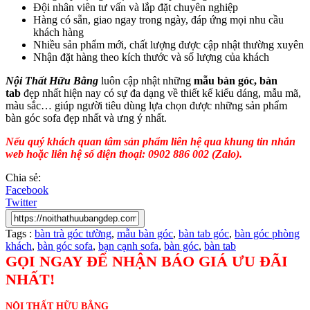
Đội nhân viên tư vấn và lắp đặt chuyên nghiệp
Hàng có sẵn, giao ngay trong ngày, đáp ứng mọi nhu cầu
khách hàng
Nhiều sản phẩm mới, chất lượng được cập nhật thường xuyên
Nhận đặt hàng theo kích thước và số lượng của khách
Nội Thất Hữu Bằng
luôn cập nhật những
mẫu bàn góc, bàn
tab
đẹp nhất hiện nay có sự đa dạng về thiết kế kiểu dáng, mẫu mã,
màu sắc… giúp người tiêu dùng lựa chọn được những sản phẩm
bàn góc sofa đẹp nhất và ưng ý nhất.
Nếu quý khách quan tâm sản phẩm liên hệ qua khung tin nhắn
web hoặc liên hệ số điện thoại: 0902 886 002 (Zalo).
Chia sẻ:
Facebook
Twitter
Tags :
bàn trà góc tường
,
mẫu bàn góc
,
bàn tab góc
,
bàn góc phòng
khách
,
bàn góc sofa
,
bạn cạnh sofa
,
bàn góc
,
bàn tab
GỌI NGAY ĐỂ NHẬN BÁO GIÁ ƯU ĐÃI
NHẤT!
NỘI THẤT HỮU BẰNG