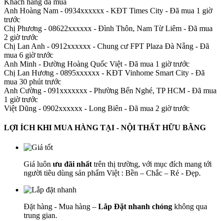
Khách hàng đã mua
Anh Hoàng Nam - 0934xxxxxx
-
KĐT Times City - Đã mua 1 giờ
trước
Chị Phương - 08622xxxxxx
-
Đình Thôn, Nam Từ Liêm - Đã mua
2 giờ trước
Chị Lan Anh - 0912xxxxxx
-
Chung cư FPT Plaza Đà Nẵng - Đã
mua 6 giờ trước
Anh Minh
-
Đường Hoàng Quốc Việt - Đã mua 1 giờ trước
Chị Lan Hương - 0895xxxxxx
-
KĐT Vinhome Smart City - Đã
mua 30 phút trước
Anh Cường - 091xxxxxxx
-
Phường Bến Nghé, TP HCM - Đã mua
1 giờ trước
Việt Dũng - 0902xxxxxx
-
Long Biên - Đã mua 2 giờ trước
LỢI ÍCH KHI MUA HÀNG TẠI - NỘI THẤT HỮU BẰNG
Giá luôn
ưu đãi nhất
trên thị trường, với mục đích mang tới
người tiêu dùng sản phẩm Việt : Bền – Chắc – Rẻ - Đẹp.
Đặt hàng - Mua hàng –
Lắp Đặt nhanh chóng
không qua
trung gian.