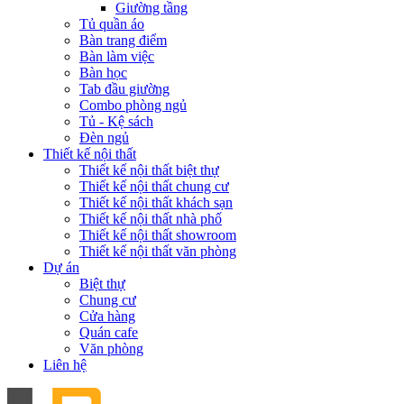
Giường tầng
Tủ quần áo
Bàn trang điểm
Bàn làm việc
Bàn học
Tab đầu giường
Combo phòng ngủ
Tủ - Kệ sách
Đèn ngủ
Thiết kế nội thất
Thiết kế nội thất biệt thự
Thiết kế nội thất chung cư
Thiết kế nội thất khách sạn
Thiết kế nội thất nhà phố
Thiết kế nội thất showroom
Thiết kế nội thất văn phòng
Dự án
Biệt thự
Chung cư
Cửa hàng
Quán cafe
Văn phòng
Liên hệ