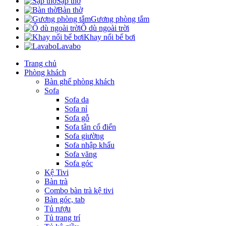
Sập thờ
Bàn thờ
Gương phòng tắm
Ô dù ngoài trời
Khay nổi bể bơi
Lavabo
Trang chủ
Phòng khách
Bàn ghế phòng khách
Sofa
Sofa da
Sofa nỉ
Sofa gỗ
Sofa tân cổ điển
Sofa giường
Sofa nhập khẩu
Sofa văng
Sofa góc
Kệ Tivi
Bàn trà
Combo bàn trà kệ tivi
Bàn góc, tab
Tủ rượu
Tủ trang trí