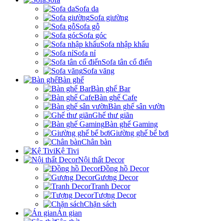
Sofa da
Sofa giường
Sofa gỗ
Sofa góc
Sofa nhập khẩu
Sofa nỉ
Sofa tân cổ điển
Sofa văng
Bàn ghế
Bàn ghế Bar
Bàn ghế Cafe
Bàn ghế sân vườn
Ghế thư giãn
Bàn ghế Gaming
Giường ghế bể bơi
Chân bàn
Kệ Tivi
Nội thất Decor
Đồng hồ Decor
Gương Decor
Tranh Decor
Tượng Decor
Chặn sách
Án gian