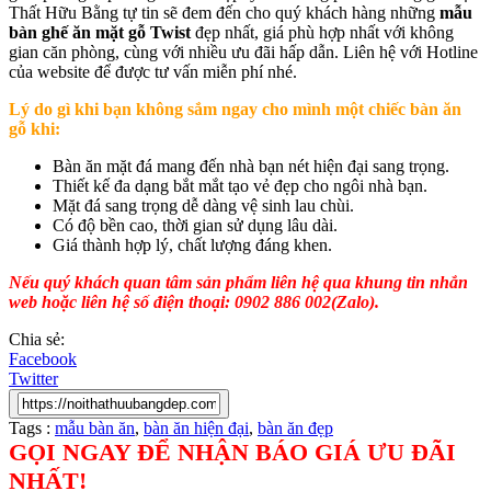
Thất Hữu Bằng tự tin sẽ đem đến cho quý khách hàng những
mẫu
bàn ghế ăn mặt gỗ
Twist
đẹp nhất, giá phù hợp nhất với không
gian căn phòng, cùng với nhiều ưu đãi hấp dẫn. Liên hệ với Hotline
của website để được tư vấn miễn phí nhé.
Lý do gì khi bạn không sắm ngay cho mình một chiếc bàn ăn
gỗ khi:
Bàn ăn mặt đá mang đến nhà bạn nét hiện đại sang trọng.
Thiết kế đa dạng bắt mắt tạo vẻ đẹp cho ngôi nhà bạn.
Mặt đá sang trọng dễ dàng vệ sinh lau chùi.
Có độ bền cao, thời gian sử dụng lâu dài.
Giá thành hợp lý, chất lượng đáng khen.
Nếu quý khách quan tâm sản phẩm liên hệ qua khung tin nhắn
web hoặc liên hệ số điện thoại: 0902 886 002(Zalo).
Chia sẻ:
Facebook
Twitter
Tags :
mẫu bàn ăn
,
bàn ăn hiện đại
,
bàn ăn đẹp
GỌI NGAY ĐỂ NHẬN BÁO GIÁ ƯU ĐÃI
NHẤT!