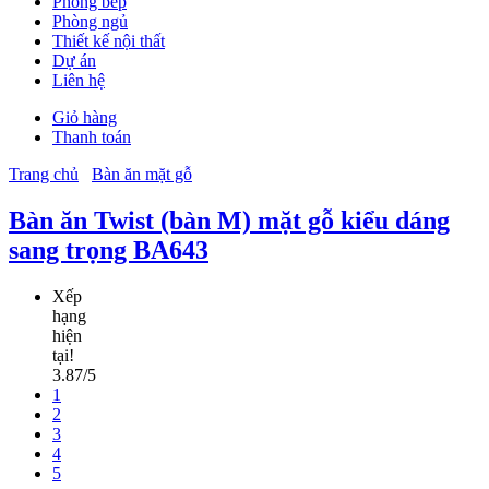
Phòng bếp
Phòng ngủ
Thiết kế nội thất
Dự án
Liên hệ
Giỏ hàng
Thanh toán
Trang chủ
Bàn ăn mặt gỗ
Bàn ăn Twist (bàn M) mặt gỗ kiểu dáng
sang trọng BA643
Xếp
hạng
hiện
tại!
3.87/5
1
2
3
4
5