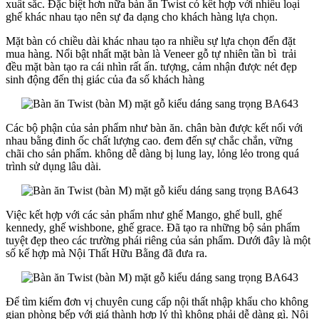
xuất sắc. Đặc biệt hơn nữa bàn ăn Twist có kết hợp với nhiều loại
ghế khác nhau tạo nên sự đa dạng cho khách hàng lựa chọn.
Mặt bàn có chiều dài khác nhau tạo ra nhiều sự lựa chọn đến đặt
mua hàng. Nổi bật nhất mặt bàn là Veneer gỗ tự nhiên tần bì trải
đều mặt bàn tạo ra cái nhìn rất ấn. tượng, cảm nhận được nét đẹp
sinh động đến thị giác của đa số khách hàng
Các bộ phận của sản phẩm như bàn ăn. chân bàn được kết nối với
nhau bằng đinh ốc chất lượng cao. đem đến sự chắc chắn, vững
chãi cho sản phẩm. không dễ dàng bị lung lay, lỏng lẻo trong quá
trình sử dụng lâu dài.
Việc kết hợp với các sản phẩm như ghế Mango, ghế bull, ghế
kennedy, ghế wishbone, ghế grace. Đã tạo ra những bộ sản phẩm
tuyệt đẹp theo các trường phái riêng của sản phẩm. Dưới đây là một
số kế hợp mà Nội Thất Hữu Bằng đã đưa ra.
Để tìm kiếm đơn vị chuyên cung cấp nội thất nhập khẩu cho không
gian phòng bếp với giá thành hợp lý thì không phải dễ dàng gì. Nội