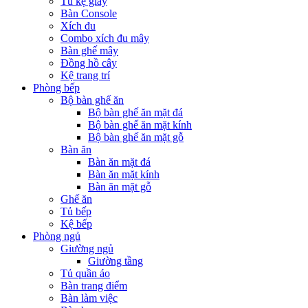
Tủ kệ giầy
Bàn Console
Xích đu
Combo xích đu mây
Bàn ghế mây
Đồng hồ cây
Kệ trang trí
Phòng bếp
Bộ bàn ghế ăn
Bộ bàn ghế ăn mặt đá
Bộ bàn ghế ăn mặt kính
Bộ bàn ghế ăn mặt gỗ
Bàn ăn
Bàn ăn mặt đá
Bàn ăn mặt kính
Bàn ăn mặt gỗ
Ghế ăn
Tủ bếp
Kệ bếp
Phòng ngủ
Giường ngủ
Giường tầng
Tủ quần áo
Bàn trang điểm
Bàn làm việc