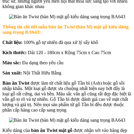
trúc sư, những người yêu mến nội thất thỏa sức sáng tạo với nhiều
không gian khác nhau
Thông tin chi tiết mẫu b
àn ăn Twist (bàn M) mặt gỗ kiểu dáng
sang trọng BA643
:
Chất liệu:
100% gỗ tự nhiên đã qua xử lý sấy khô
Kích thước:
Dài 120 - 180cm x Rộng 75cm x Cao 75cm
Màu sắc:
Đa dạng theo yêu cầu
Sản xuất:
Nội Thất Hữu Bằng
Bàn ăn Twist
được làm từ chất liệu gỗ Tần bì (Ash) hoặc gỗ sồi
nhập khẩu. Một loại gỗ được ưa chuộng nhất hiện nay bởi đây là
loại gỗ rất cứng, dai và bền. Màu sắc vân gỗ cũng rất đẹp đặc biệt là
vẫn gỗ to rõ và tự nhiên. Gỗ Tần bì được đánh giá cao về mặt chất
lượng và giá trị. Nên mọi sản phẩm từ gỗ Tần bì đều được thuộc
phân cấp hàng cao cấp sang trọng
Kiểu dáng của
bàn ăn Twist mặt gỗ
được nhận xét vào hàng đẹp