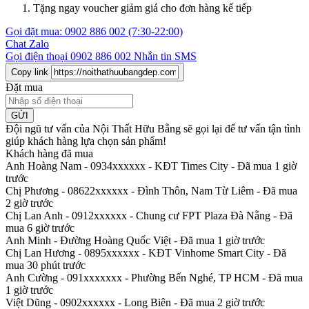
Tặng ngay voucher giảm giá cho đơn hàng kế tiếp
Gọi đặt mua:
0902 886 002
(7:30-22:00)
Chat Zalo
Gọi điện thoại
0902 886 002
Nhắn tin SMS
Copy link
Đặt mua
GỬI
Đội ngũ tư vấn của Nội Thất Hữu Bằng sẽ gọi lại để tư vấn tận tình
giúp khách hàng lựa chọn sản phẩm
!
Khách hàng đã mua
Anh Hoàng Nam - 0934xxxxxx
-
KĐT Times City - Đã mua 1 giờ
trước
Chị Phương - 08622xxxxxx
-
Đình Thôn, Nam Từ Liêm - Đã mua
2 giờ trước
Chị Lan Anh - 0912xxxxxx
-
Chung cư FPT Plaza Đà Nẵng - Đã
mua 6 giờ trước
Anh Minh
-
Đường Hoàng Quốc Việt - Đã mua 1 giờ trước
Chị Lan Hương - 0895xxxxxx
-
KĐT Vinhome Smart City - Đã
mua 30 phút trước
Anh Cường - 091xxxxxxx
-
Phường Bến Nghé, TP HCM - Đã mua
1 giờ trước
Việt Dũng - 0902xxxxxx
-
Long Biên - Đã mua 2 giờ trước