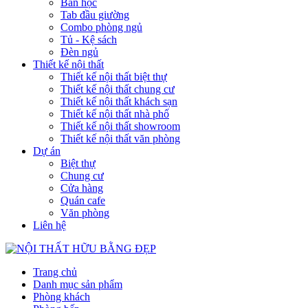
Bàn học
Tab đầu giường
Combo phòng ngủ
Tủ - Kệ sách
Đèn ngủ
Thiết kế nội thất
Thiết kế nội thất biệt thự
Thiết kế nội thất chung cư
Thiết kế nội thất khách sạn
Thiết kế nội thất nhà phố
Thiết kế nội thất showroom
Thiết kế nội thất văn phòng
Dự án
Biệt thự
Chung cư
Cửa hàng
Quán cafe
Văn phòng
Liên hệ
Trang chủ
Danh mục sản phẩm
Phòng khách