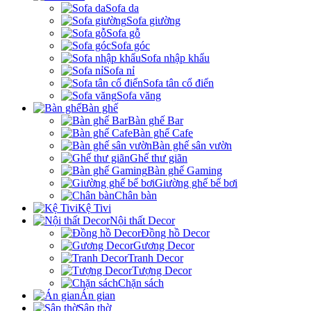
Sofa da
Sofa giường
Sofa gỗ
Sofa góc
Sofa nhập khẩu
Sofa nỉ
Sofa tân cổ điển
Sofa văng
Bàn ghế
Bàn ghế Bar
Bàn ghế Cafe
Bàn ghế sân vườn
Ghế thư giãn
Bàn ghế Gaming
Giường ghế bể bơi
Chân bàn
Kệ Tivi
Nội thất Decor
Đồng hồ Decor
Gương Decor
Tranh Decor
Tượng Decor
Chặn sách
Án gian
Sập thờ