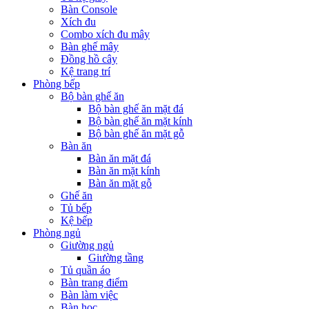
Bàn Console
Xích đu
Combo xích đu mây
Bàn ghế mây
Đồng hồ cây
Kệ trang trí
Phòng bếp
Bộ bàn ghế ăn
Bộ bàn ghế ăn mặt đá
Bộ bàn ghế ăn mặt kính
Bộ bàn ghế ăn mặt gỗ
Bàn ăn
Bàn ăn mặt đá
Bàn ăn mặt kính
Bàn ăn mặt gỗ
Ghế ăn
Tủ bếp
Kệ bếp
Phòng ngủ
Giường ngủ
Giường tầng
Tủ quần áo
Bàn trang điểm
Bàn làm việc
Bàn học