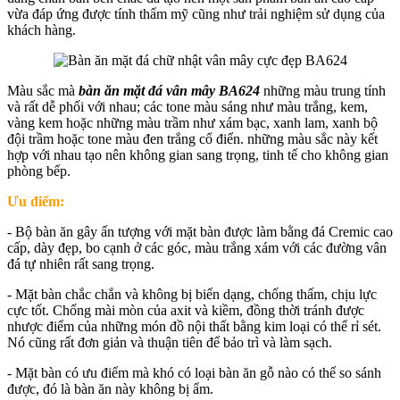
vừa đáp ứng được tính thẩm mỹ cũng như trải nghiệm sử dụng của
khách hàng.
Màu sắc mà
bàn ăn mặt đá vân mây BA624
những màu trung tính
và rất dễ phối với nhau; các tone màu sáng như màu trắng, kem,
vàng kem hoặc những màu trầm như xám bạc, xanh lam, xanh bộ
đội trầm hoặc tone màu đen trắng cổ điển. những màu sắc này kết
hợp với nhau tạo nên không gian sang trọng, tinh tế cho không gian
phòng bếp.
Ưu điểm:
- Bộ bàn ăn gây ấn tượng với mặt bàn được làm bằng đá Cremic cao
cấp, dày đẹp, bo cạnh ở các góc, màu trắng xám với các đường vân
đá tự nhiên rất sang trọng.
- Mặt bàn chắc chắn và không bị biến dạng, chống thấm, chịu lực
cực tốt. Chống mài mòn của axit và kiềm, đồng thời tránh được
nhược điểm của những món đồ nội thất bằng kim loại có thể rỉ sét.
Nó cũng rất đơn giản và thuận tiên để bảo trì và làm sạch.
- Mặt bàn có ưu điểm mà khó có loại bàn ăn gỗ nào có thể so sánh
được, đó là bàn ăn này không bị ẩm.