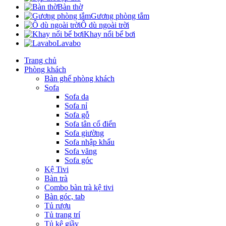
Bàn thờ
Gương phòng tắm
Ô dù ngoài trời
Khay nổi bể bơi
Lavabo
Trang chủ
Phòng khách
Bàn ghế phòng khách
Sofa
Sofa da
Sofa nỉ
Sofa gỗ
Sofa tân cổ điển
Sofa giường
Sofa nhập khẩu
Sofa văng
Sofa góc
Kệ Tivi
Bàn trà
Combo bàn trà kệ tivi
Bàn góc, tab
Tủ rượu
Tủ trang trí
Tủ kệ giầy