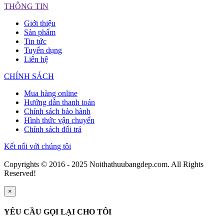
THÔNG TIN
Giới thiệu
Sản phẩm
Tin tức
Tuyển dụng
Liên hệ
CHÍNH SÁCH
Mua hàng online
Hướng dẫn thanh toán
Chính sách bảo hành
Hình thức vận chuyển
Chính sách đổi trả
Kết nối với chúng tôi
Copyrights © 2016 - 2025 Noithathuubangdep.com. All Rights
Reserved!
×
YÊU CẦU GỌI LẠI CHO TÔI