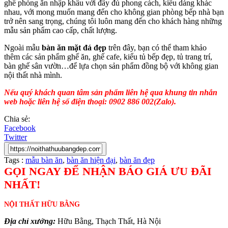
ghế phòng ăn nhập khẩu với đầy đủ phong cách, kiểu dáng khác
nhau, với mong muốn mang đến cho không gian phòng bếp nhà bạn
trở nên sang trọng, chúng tôi luôn mang đến cho khách hàng những
mẫu sản phẩm cao cấp, chất lượng.
Ngoài mẫu
bàn ăn mặt đá đẹp
trên đây, bạn có thể tham khảo
thêm các sản phẩm ghế ăn, ghế cafe, kiểu tủ bếp đẹp, tủ trang trí,
bàn ghế sân vườn…để lựa chọn sản phẩm đồng bộ với không gian
nội thất nhà mình.
Nếu quý khách quan tâm sản phẩm liên hệ qua khung tin nhắn
web hoặc liên hệ số điện thoại: 0902 886 002(Zalo).
Chia sẻ:
Facebook
Twitter
Tags :
mẫu bàn ăn
,
bàn ăn hiện đại
,
bàn ăn đẹp
GỌI NGAY ĐỂ NHẬN BÁO GIÁ ƯU ĐÃI
NHẤT!
NỘI THẤT HỮU BẰNG
Địa chỉ xưởng:
Hữu Bằng, Thạch Thất, Hà Nội