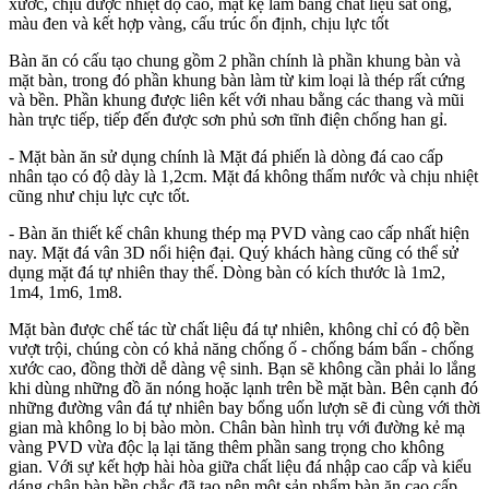
xước, chịu được nhiệt độ cao, mặt kệ làm bằng chất liệu sắt ống,
màu đen và kết hợp vàng, cấu trúc ổn định, chịu lực tốt
Bàn ăn có cấu tạo chung gồm 2 phần chính là phần khung bàn và
mặt bàn, trong đó phần khung bàn làm từ kim loại là thép rất cứng
và bền. Phần khung được liên kết với nhau bằng các thang và mũi
hàn trực tiếp, tiếp đến được sơn phủ sơn tĩnh điện chống han gỉ.
- Mặt bàn ăn sử dụng chính là Mặt đá phiến là dòng đá cao cấp
nhân tạo có độ dày là 1,2cm. Mặt đá không thấm nước và chịu nhiệt
cũng như chịu lực cực tốt.
- Bàn ăn thiết kế chân khung thép mạ PVD vàng cao cấp nhất hiện
nay. Mặt đá vân 3D nổi hiện đại. Quý khách hàng cũng có thể sử
dụng mặt đá tự nhiên thay thế. Dòng bàn có kích thước là 1m2,
1m4, 1m6, 1m8.
Mặt bàn được chế tác từ chất liệu đá tự nhiên, không chỉ có độ bền
vượt trội, chúng còn có khả năng chống ố - chống bám bẩn - chống
xước cao, đồng thời dễ dàng vệ sinh. Bạn sẽ không cần phải lo lắng
khi dùng những đồ ăn nóng hoặc lạnh trên bề mặt bàn. Bên cạnh đó
những đường vân đá tự nhiên bay bổng uốn lượn sẽ đi cùng với thời
gian mà không lo bị bào mòn. Chân bàn hình trụ với đường kẻ mạ
vàng PVD vừa độc lạ lại tăng thêm phần sang trọng cho không
gian. Với sự kết hợp hài hòa giữa chất liệu đá nhập cao cấp và kiểu
dáng chân bàn bền chắc đã tạo nên một sản phẩm bàn ăn cao cấp