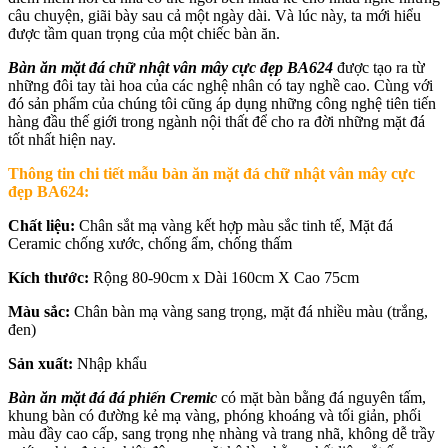
câu chuyện, giãi bày sau cả một ngày dài. Và lúc này, ta mới hiểu
được tầm quan trọng của một chiếc bàn ăn.
Bàn ăn mặt đá chữ nhật vân mây cực đẹp BA624
được tạo ra từ
những đôi tay tài hoa của các nghệ nhân có tay nghề cao. Cùng với
đó sản phẩm của chúng tôi cũng áp dụng những công nghệ tiên tiến
hàng đầu thế giới trong ngành nội thất để cho ra đời những mặt đá
tốt nhất hiện nay.
Thông tin chi tiết
mẫu bàn ăn mặt đá chữ nhật vân mây cực
đẹp BA624
:
Chất liệu:
Chân sắt mạ vàng kết hợp màu sắc tinh tế, Mặt đá
Ceramic chống xước, chống ẩm, chống thấm
Kích thước:
Rộng 80-90cm x Dài 160cm X Cao 75cm
Màu sắc:
Chân bàn mạ vàng sang trọng, mặt đá nhiều màu (trắng,
đen)
Sản xuất:
Nhập khẩu
Bàn ăn mặt đá đá phiến Cremic
có mặt bàn bằng đá nguyên tấm,
khung bàn có đường kẻ mạ vàng, phóng khoáng và tối giản, phối
màu đầy cao cấp, sang trọng nhẹ nhàng và trang nhã, không dễ trầy