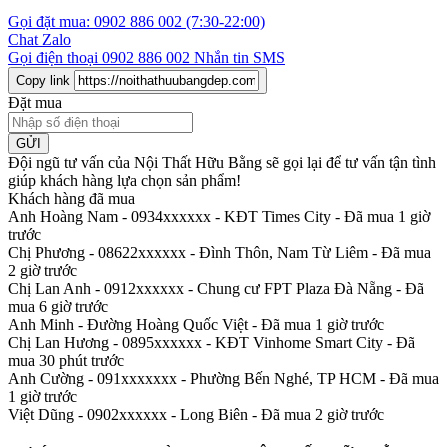
Gọi đặt mua:
0902 886 002
(7:30-22:00)
Chat Zalo
Gọi điện thoại
0902 886 002
Nhắn tin SMS
Copy link
Đặt mua
GỬI
Đội ngũ tư vấn của Nội Thất Hữu Bằng sẽ gọi lại để tư vấn tận tình
giúp khách hàng lựa chọn sản phẩm
!
Khách hàng đã mua
Anh Hoàng Nam - 0934xxxxxx
-
KĐT Times City - Đã mua 1 giờ
trước
Chị Phương - 08622xxxxxx
-
Đình Thôn, Nam Từ Liêm - Đã mua
2 giờ trước
Chị Lan Anh - 0912xxxxxx
-
Chung cư FPT Plaza Đà Nẵng - Đã
mua 6 giờ trước
Anh Minh
-
Đường Hoàng Quốc Việt - Đã mua 1 giờ trước
Chị Lan Hương - 0895xxxxxx
-
KĐT Vinhome Smart City - Đã
mua 30 phút trước
Anh Cường - 091xxxxxxx
-
Phường Bến Nghé, TP HCM - Đã mua
1 giờ trước
Việt Dũng - 0902xxxxxx
-
Long Biên - Đã mua 2 giờ trước