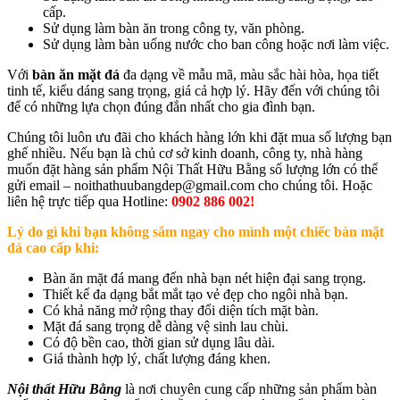
cấp.
Sử dụng làm bàn ăn trong công ty, văn phòng.
Sử dụng làm bàn uống nước cho ban công hoặc nơi làm việc.
Với
bàn ăn mặt đá
đa dạng về mẫu mã, màu sắc hài hòa, họa tiết
tinh tế, kiểu dáng sang trọng, giá cả hợp lý. Hãy đến với chúng tôi
để có những lựa chọn đúng đắn nhất cho gia đình bạn.
Chúng tôi luôn ưu đãi cho khách hàng lớn khi đặt mua số lượng bạn
ghế nhiều. Nếu bạn là chủ cơ sở kinh doanh, công ty, nhà hàng
muốn đặt hàng sản phẩm Nội Thất Hữu Bằng số lượng lớn có thể
gửi email – noithathuubangdep@gmail.com cho chúng tôi. Hoặc
liên hệ trực tiếp qua Hotline:
0902 886 002!
Lý do gì khi bạn không sắm ngay cho mình một chiếc bàn mặt
đá cao cấp khi:
Bàn ăn mặt đá mang đến nhà bạn nét hiện đại sang trọng.
Thiết kế đa dạng bắt mắt tạo vẻ đẹp cho ngôi nhà bạn.
Có khả năng mở rộng thay đổi diện tích mặt bàn.
Mặt đá sang trọng dễ dàng vệ sinh lau chùi.
Có độ bền cao, thời gian sử dụng lâu dài.
Giá thành hợp lý, chất lượng đáng khen.
Nội thất Hữu Bằng
là nơi chuyên cung cấp những sản phẩm bàn