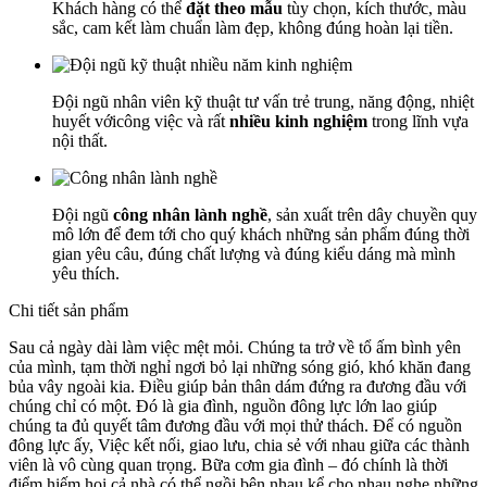
Khách hàng có thể
đặt theo mẫu
tùy chọn, kích thước, màu
sắc, cam kết làm chuẩn làm đẹp, không đúng hoàn lại tiền.
Đội ngũ nhân viên kỹ thuật tư vấn trẻ trung, năng động, nhiệt
huyết vớicông việc và rất
nhiều kinh nghiệm
trong lĩnh vựa
nội thất.
Đội ngũ
công nhân lành nghề
, sản xuất trên dây chuyền quy
mô lớn để đem tới cho quý khách những sản phẩm đúng thời
gian yêu câu, đúng chất lượng và đúng kiểu dáng mà mình
yêu thích.
Chi tiết sản phẩm
Sau cả ngày dài làm việc mệt mỏi. Chúng ta trở về tổ ấm bình yên
của mình, tạm thời nghỉ ngơi bỏ lại những sóng gió, khó khăn đang
bủa vây ngoài kia. Điều giúp bản thân dám đứng ra đương đầu với
chúng chỉ có một. Đó là gia đình, nguồn đông lực lớn lao giúp
chúng ta đủ quyết tâm đương đầu với mọi thử thách. Để có nguồn
đông lực ấy, Việc kết nối, giao lưu, chia sẻ với nhau giữa các thành
viên là vô cùng quan trọng. Bữa cơm gia đình – đó chính là thời
điểm hiếm hoi cả nhà có thể ngồi bên nhau kể cho nhau nghe những