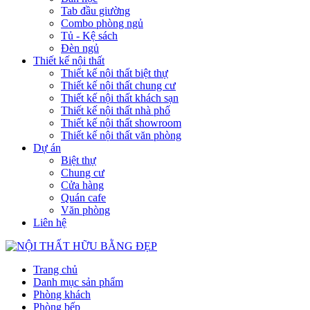
Tab đầu giường
Combo phòng ngủ
Tủ - Kệ sách
Đèn ngủ
Thiết kế nội thất
Thiết kế nội thất biệt thự
Thiết kế nội thất chung cư
Thiết kế nội thất khách sạn
Thiết kế nội thất nhà phố
Thiết kế nội thất showroom
Thiết kế nội thất văn phòng
Dự án
Biệt thự
Chung cư
Cửa hàng
Quán cafe
Văn phòng
Liên hệ
Trang chủ
Danh mục sản phẩm
Phòng khách
Phòng bếp