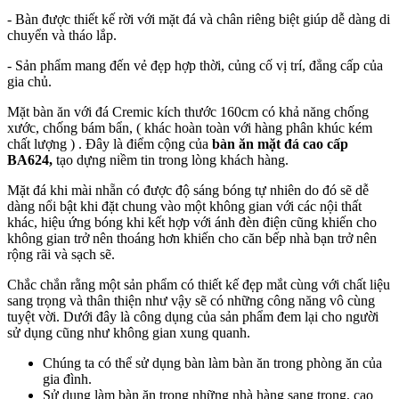
- Bàn được thiết kế rời với mặt đá và chân riêng biệt giúp dễ dàng di
chuyển và tháo lắp.
- Sản phẩm mang đến vẻ đẹp hợp thời, củng cố vị trí, đẳng cấp của
gia chủ.
Mặt bàn ăn với đá Cremic kích thước 160cm có khả năng chống
xước, chống bám bẩn, ( khác hoàn toàn với hàng phân khúc kém
chất lượng ) . Đây là điểm cộng của
bàn ăn mặt đá cao cấp
BA624,
tạo dựng niềm tin trong lòng khách hàng.
Mặt đá khi mài nhẵn có được độ sáng bóng tự nhiên do đó sẽ dễ
dàng nổi bật khi đặt chung vào một không gian với các nội thất
khác, hiệu ứng bóng khi kết hợp với ánh đèn điện cũng khiến cho
không gian trở nên thoáng hơn khiến cho căn bếp nhà bạn trở nên
rộng rãi và sạch sẽ.
Chắc chắn rằng một sản phẩm có thiết kế đẹp mắt cùng với chất liệu
sang trọng và thân thiện như vậy sẽ có những công năng vô cùng
tuyệt vời. Dưới đây là công dụng của sản phẩm đem lại cho người
sử dụng cũng như không gian xung quanh.
Chúng ta có thể sử dụng bàn làm bàn ăn trong phòng ăn của
gia đình.
Sử dụng làm bàn ăn trong những nhà hàng sang trọng, cao