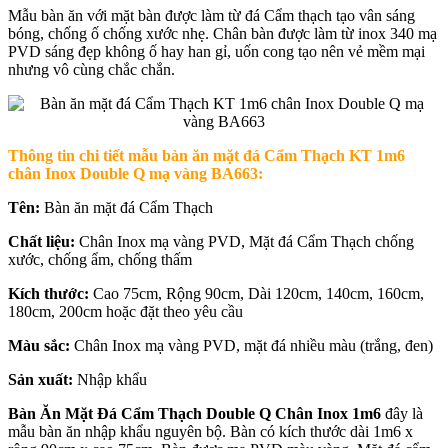
Mẫu bàn ăn với mặt bàn được làm từ đá Cẩm thạch tạo vân sáng
bóng, chống ố chống xước nhẹ. Chân bàn được làm từ inox 340 mạ
PVD sáng đẹp không ố hay han gỉ, uốn cong tạo nên vẻ mềm mại
nhưng vô cùng chắc chắn.
Thông tin chi tiết mẫu b
àn ăn mặt đá Cẩm Thạch KT 1m6
chân Inox Double Q mạ vàng BA663
:
Tên:
Bàn ăn mặt đá Cẩm Thạch
Chất liệu:
Chân Inox mạ vàng PVD, Mặt đá Cẩm Thạch chống
xước, chống ẩm, chống thấm
Kích thước:
Cao 75cm, Rộng 90cm, Dài 120cm, 140cm, 160cm,
180cm, 200cm hoặc đặt theo yêu cầu
Màu sắc:
Chân Inox mạ vàng PVD, mặt đá nhiều màu (trắng, đen)
Sản xuất:
Nhập khẩu
Bàn Ăn Mặt Đá Cẩm Thạch Double Q Chân Inox 1m6
đây là
mẫu bàn ăn nhập khẩu nguyên bộ. Bàn có kích thước dài 1m6 x