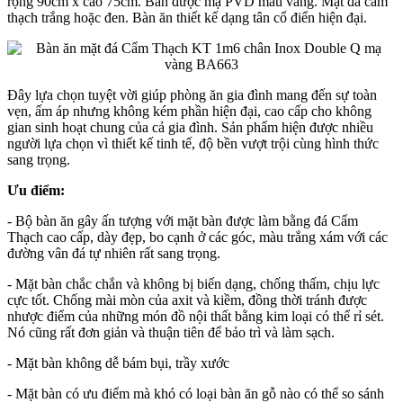
rộng 90cm x cao 75cm. Bàn được mạ PVD màu vàng. Mặt đá cẩm
thạch trắng hoặc đen. Bàn ăn thiết kế dạng tân cổ điển hiện đại.
Đây lựa chọn tuyệt vời giúp phòng ăn gia đình mang đến sự toàn
vẹn, ấm áp nhưng không kém phần hiện đại, cao cấp cho không
gian sinh hoạt chung của cả gia đình. Sản phẩm hiện được nhiều
người lựa chọn vì thiết kế tinh tế, độ bền vượt trội cùng hình thức
sang trọng.
Ưu điểm:
- Bộ bàn ăn gây ấn tượng với mặt bàn được làm bằng đá Cẩm
Thạch cao cấp, dày đẹp, bo cạnh ở các góc, màu trắng xám với các
đường vân đá tự nhiên rất sang trọng.
- Mặt bàn chắc chắn và không bị biến dạng, chống thấm, chịu lực
cực tốt. Chống mài mòn của axit và kiềm, đồng thời tránh được
nhược điểm của những món đồ nội thất bằng kim loại có thể rỉ sét.
Nó cũng rất đơn giản và thuận tiên để bảo trì và làm sạch.
- Mặt bàn không dễ bám bụi, trầy xước
- Mặt bàn có ưu điểm mà khó có loại bàn ăn gỗ nào có thể so sánh