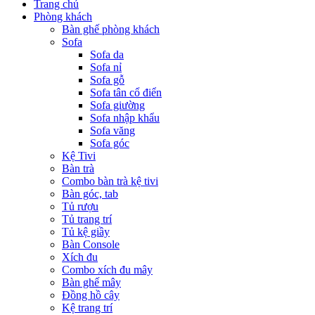
Trang chủ
Phòng khách
Bàn ghế phòng khách
Sofa
Sofa da
Sofa nỉ
Sofa gỗ
Sofa tân cổ điển
Sofa giường
Sofa nhập khẩu
Sofa văng
Sofa góc
Kệ Tivi
Bàn trà
Combo bàn trà kệ tivi
Bàn góc, tab
Tủ rượu
Tủ trang trí
Tủ kệ giầy
Bàn Console
Xích đu
Combo xích đu mây
Bàn ghế mây
Đồng hồ cây
Kệ trang trí