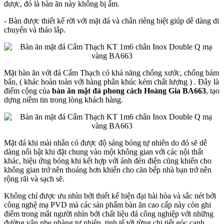
được, đó là bàn ăn này không bị ẩm.
- Bàn được thiết kế rời với mặt đá và chân riêng biệt giúp dễ dàng di
chuyển và tháo lắp.
Mặt bàn ăn với đá Cẩm Thạch có khả năng chống xước, chống bám
bẩn, ( khác hoàn toàn với hàng phân khúc kém chất lượng ) . Đây là
điểm cộng của
bàn ăn mặt đá phong cách Hoàng Gia BA663
, tạo
dựng niềm tin trong lòng khách hàng.
Mặt đá khi mài nhẵn có được độ sáng bóng tự nhiên do đó sẽ dễ
dàng nổi bật khi đặt chung vào một không gian với các nội thất
khác, hiệu ứng bóng khi kết hợp với ánh đèn điện cũng khiến cho
không gian trở nên thoáng hơn khiến cho căn bếp nhà bạn trở nên
rộng rãi và sạch sẽ.
Không chỉ được ưu nhìn bởi thiết kế hiện đại hài hòa và sắc nét bởi
công nghệ mạ PVD mà các sản phẩm bàn ăn cao cấp này còn ghi
điểm trong mắt người nhìn bởi chất liệu đá công nghiệp với những
đường vân nhẹ nhàng tự nhiên, tinh tế tới từng chi tiết góc cạnh.