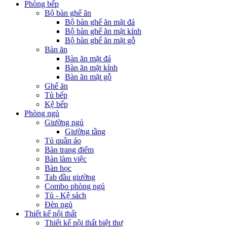
Phòng bếp
Bộ bàn ghế ăn
Bộ bàn ghế ăn mặt đá
Bộ bàn ghế ăn mặt kính
Bộ bàn ghế ăn mặt gỗ
Bàn ăn
Bàn ăn mặt đá
Bàn ăn mặt kính
Bàn ăn mặt gỗ
Ghế ăn
Tủ bếp
Kệ bếp
Phòng ngủ
Giường ngủ
Giường tầng
Tủ quần áo
Bàn trang điểm
Bàn làm việc
Bàn học
Tab đầu giường
Combo phòng ngủ
Tủ - Kệ sách
Đèn ngủ
Thiết kế nội thất
Thiết kế nội thất biệt thự