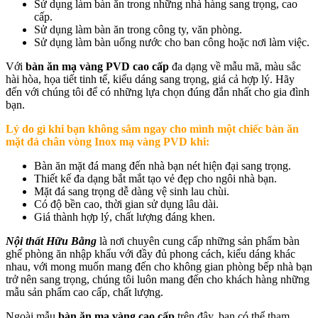
Sử dụng làm bàn ăn trong những nhà hàng sang trọng, cao
cấp.
Sử dụng làm bàn ăn trong công ty, văn phòng.
Sử dụng làm bàn uống nước cho ban công hoặc nơi làm việc.
Với
bàn ăn mạ vàng PVD cao cấp
đa dạng về mẫu mã, màu sắc
hài hòa, họa tiết tinh tế, kiểu dáng sang trọng, giá cả hợp lý. Hãy
đến với chúng tôi để có những lựa chọn đúng đắn nhất cho gia đình
bạn.
Lý do gì khi bạn không sắm ngay cho mình một chiếc bàn ăn
mặt đá chân vòng Inox mạ vàng PVD khi:
Bàn ăn mặt đá mang đến nhà bạn nét hiện đại sang trọng.
Thiết kế đa dạng bắt mắt tạo vẻ đẹp cho ngôi nhà bạn.
Mặt đá sang trọng dễ dàng vệ sinh lau chùi.
Có độ bền cao, thời gian sử dụng lâu dài.
Giá thành hợp lý, chất lượng đáng khen.
Nội thất Hữu Bằng
là nơi chuyên cung cấp những sản phẩm bàn
ghế phòng ăn nhập khẩu với đầy đủ phong cách, kiểu dáng khác
nhau, với mong muốn mang đến cho không gian phòng bếp nhà bạn
trở nên sang trọng, chúng tôi luôn mang đến cho khách hàng những
mẫu sản phẩm cao cấp, chất lượng.
Ngoài mẫu
bàn ăn mạ vàng cao cấp
trên đây, bạn có thể tham