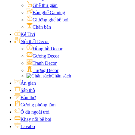
Ghế thư giãn
Bàn ghế Gaming
Giường ghế bể bơi
Chân bàn
Kệ Tivi
Nội thất Decor
Đồng hồ Decor
Gương Decor
Tranh Decor
Tượng Decor
Chặn sách
Án gian
Sập thờ
Bàn thờ
Gương phòng tắm
Ô dù ngoài trời
Khay nổi bể bơi
Lavabo