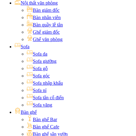
Nội thất văn phòng
Bàn giám đốc
Bàn nhân viên
Bàn quầy lễ tân
Ghế giám đốc
Ghế văn phòng
Sofa
Sofa da
Sofa giường
Sofa gỗ
Sofa góc
Sofa nhập khẩu
Sofa nỉ
Sofa tân cổ điển
Sofa văng
Bàn ghế
Bàn ghế Bar
Bàn ghế Cafe
Bàn ghế sân vườn