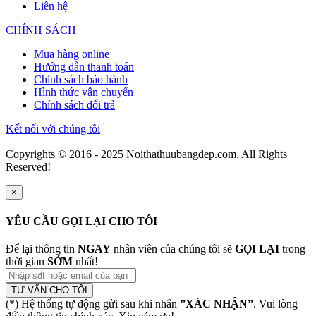
Liên hệ
CHÍNH SÁCH
Mua hàng online
Hướng dẫn thanh toán
Chính sách bảo hành
Hình thức vận chuyển
Chính sách đổi trả
Kết nối với chúng tôi
Copyrights © 2016 - 2025 Noithathuubangdep.com. All Rights
Reserved!
×
YÊU CẦU GỌI LẠI CHO TÔI
Để lại thông tin
NGAY
nhân viên của chúng tôi sẽ
GỌI LẠI
trong
thời gian
SỚM
nhất!
TƯ VẤN CHO TÔI
(*) Hệ thống tự động gửi sau khi nhấn
”XÁC NHẬN”
. Vui lòng