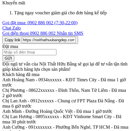
Khuyến mãi
Tặng ngay voucher giảm giá cho đơn hàng kế tiếp
Gọi đặt mua:
0902 886 002
(7:30-22:00)
Chat Zalo
Gọi điện thoại
0902 886 002
Nhắn tin SMS
Copy link
Đặt mua
GỬI
Đội ngũ tư vấn của Nội Thất Hữu Bằng sẽ gọi lại để tư vấn tận tình
giúp khách hàng lựa chọn sản phẩm
!
Khách hàng đã mua
Anh Hoàng Nam - 0934xxxxxx
-
KĐT Times City - Đã mua 1 giờ
trước
Chị Phương - 08622xxxxxx
-
Đình Thôn, Nam Từ Liêm - Đã mua
2 giờ trước
Chị Lan Anh - 0912xxxxxx
-
Chung cư FPT Plaza Đà Nẵng - Đã
mua 6 giờ trước
Anh Minh
-
Đường Hoàng Quốc Việt - Đã mua 1 giờ trước
Chị Lan Hương - 0895xxxxxx
-
KĐT Vinhome Smart City - Đã
mua 30 phút trước
Anh Cường - 091xxxxxxx
-
Phường Bến Nghé, TP HCM - Đã mua