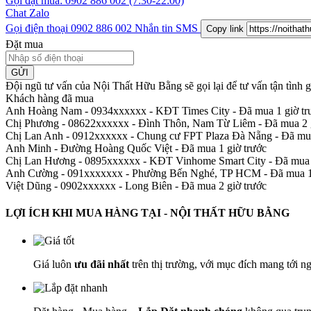
Gọi đặt mua:
0902 886 002
(7:30-22:00)
Chat Zalo
Gọi điện thoại
0902 886 002
Nhắn tin SMS
Copy link
Đặt mua
GỬI
Đội ngũ tư vấn của Nội Thất Hữu Bằng sẽ gọi lại để tư vấn tận tình
Khách hàng đã mua
Anh Hoàng Nam - 0934xxxxxx
-
KĐT Times City - Đã mua 1 giờ tr
Chị Phương - 08622xxxxxx
-
Đình Thôn, Nam Từ Liêm - Đã mua 2 g
Chị Lan Anh - 0912xxxxxx
-
Chung cư FPT Plaza Đà Nẵng - Đã mua
Anh Minh
-
Đường Hoàng Quốc Việt - Đã mua 1 giờ trước
Chị Lan Hương - 0895xxxxxx
-
KĐT Vinhome Smart City - Đã mua 
Anh Cường - 091xxxxxxx
-
Phường Bến Nghé, TP HCM - Đã mua 1 
Việt Dũng - 0902xxxxxx
-
Long Biên - Đã mua 2 giờ trước
LỢI ÍCH KHI MUA HÀNG TẠI - NỘI THẤT HỮU BẰNG
Giá luôn
ưu đãi nhất
trên thị trường, với mục đích mang tới n