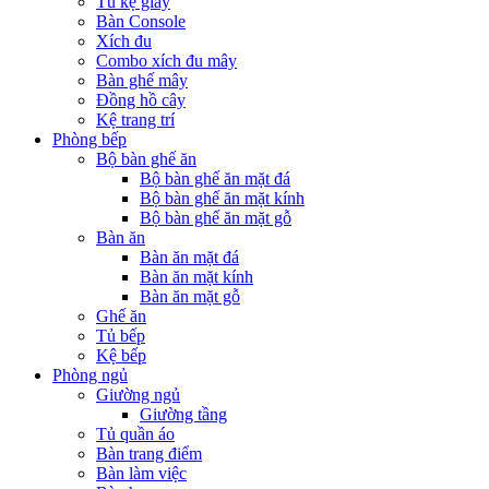
Tủ kệ giầy
Bàn Console
Xích đu
Combo xích đu mây
Bàn ghế mây
Đồng hồ cây
Kệ trang trí
Phòng bếp
Bộ bàn ghế ăn
Bộ bàn ghế ăn mặt đá
Bộ bàn ghế ăn mặt kính
Bộ bàn ghế ăn mặt gỗ
Bàn ăn
Bàn ăn mặt đá
Bàn ăn mặt kính
Bàn ăn mặt gỗ
Ghế ăn
Tủ bếp
Kệ bếp
Phòng ngủ
Giường ngủ
Giường tầng
Tủ quần áo
Bàn trang điểm
Bàn làm việc