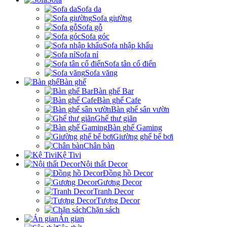
Sofa da
Sofa giường
Sofa gỗ
Sofa góc
Sofa nhập khẩu
Sofa nỉ
Sofa tân cổ điển
Sofa văng
Bàn ghế
Bàn ghế Bar
Bàn ghế Cafe
Bàn ghế sân vườn
Ghế thư giãn
Bàn ghế Gaming
Giường ghế bể bơi
Chân bàn
Kệ Tivi
Nội thất Decor
Đồng hồ Decor
Gương Decor
Tranh Decor
Tượng Decor
Chặn sách
Án gian