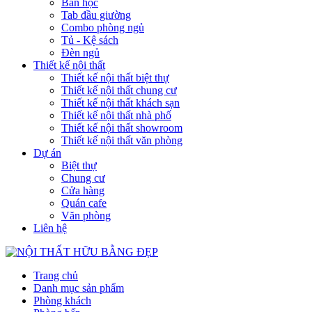
Bàn học
Tab đầu giường
Combo phòng ngủ
Tủ - Kệ sách
Đèn ngủ
Thiết kế nội thất
Thiết kế nội thất biệt thự
Thiết kế nội thất chung cư
Thiết kế nội thất khách sạn
Thiết kế nội thất nhà phố
Thiết kế nội thất showroom
Thiết kế nội thất văn phòng
Dự án
Biệt thự
Chung cư
Cửa hàng
Quán cafe
Văn phòng
Liên hệ
Trang chủ
Danh mục sản phẩm
Phòng khách