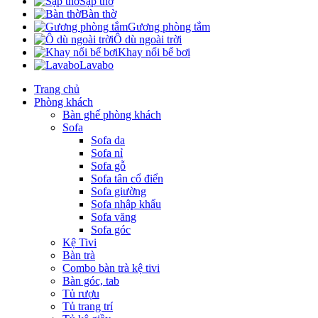
Sập thờ
Bàn thờ
Gương phòng tắm
Ô dù ngoài trời
Khay nổi bể bơi
Lavabo
Trang chủ
Phòng khách
Bàn ghế phòng khách
Sofa
Sofa da
Sofa nỉ
Sofa gỗ
Sofa tân cổ điển
Sofa giường
Sofa nhập khẩu
Sofa văng
Sofa góc
Kệ Tivi
Bàn trà
Combo bàn trà kệ tivi
Bàn góc, tab
Tủ rượu
Tủ trang trí