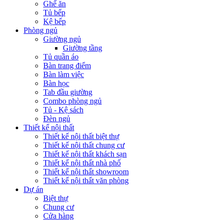
Ghế ăn
Tủ bếp
Kệ bếp
Phòng ngủ
Giường ngủ
Giường tầng
Tủ quần áo
Bàn trang điểm
Bàn làm việc
Bàn học
Tab đầu giường
Combo phòng ngủ
Tủ - Kệ sách
Đèn ngủ
Thiết kế nội thất
Thiết kế nội thất biệt thự
Thiết kế nội thất chung cư
Thiết kế nội thất khách sạn
Thiết kế nội thất nhà phố
Thiết kế nội thất showroom
Thiết kế nội thất văn phòng
Dự án
Biệt thự
Chung cư
Cửa hàng