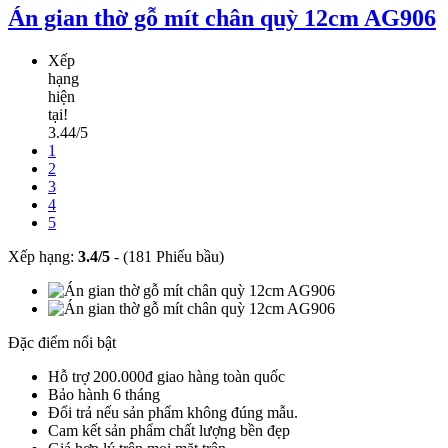
Án gian thờ gỗ mít chân quỳ 12cm AG906
Xếp
hạng
hiện
tại!
3.44/5
1
2
3
4
5
Xếp hạng:
3.4
/
5
-
(181 Phiếu bầu)
Đặc điểm nổi bật
Hỗ trợ 200.000đ giao hàng toàn quốc
Bảo hành 6 tháng
Đổi trả nếu sản phẩm không đúng mẫu.
Cam kết sản phẩm chất lượng bền đẹp