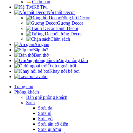
Chân bàn
Kệ Tivi
Nội thất Decor
Đồng hồ Decor
Gương Decor
Tranh Decor
Tượng Decor
Chặn sách
Án gian
Sập thờ
Bàn thờ
Gương phòng tắm
Ô dù ngoài trời
Khay nổi bể bơi
Lavabo
Trang chủ
Phòng khách
Bàn ghế phòng khách
Sofa
Sofa da
Sofa nỉ
Sofa gỗ
Sofa tân cổ điển
Sofa giường