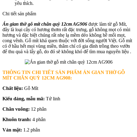
yêu thích.
Chi tiết sản phẩm
Án gian thờ gỗ mít chân quỳ 12cm AG906
được làm từ gỗ Mít,
đây là loại cây có hương thơm rất đặc trưng, gỗ không mọt có mùi
hương và đặc biệt chúng rất nhẹ lạ mềm dẻo không hề mối mọt,
cong vênh. Gỗ mít khá quen thuộc với đời sống người Việt. Gỗ mít
có ở hầu hết mọi vùng miền, thâm chí có gia đình trồng theo vườn
để thu quả và lấy gỗ, do đó sẽ không khó để tìm mua nguyên liệu .
THÔNG TIN CHI TIẾT SẢN PHẨM ÁN GIAN THỜ GỖ
MÍT CHÂN QUỲ 12CM AG908
:
Chất liệu:
Gỗ Mít
Kiểu dáng, mẫu mã:
Tứ linh
Chân vuông:
12 phân
Khuôn tranh:
4 phân
Ván mặt:
1.2 phân