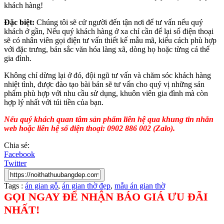
khách hàng!
Đặc biệt:
Chúng tôi sẽ cử người đến tận nơi để tư vấn nếu quý
khách ở gần, Nếu quý khách hàng ở xa chỉ cần để lại số điện thoại
sẽ có nhân viên gọi điện tư vấn thiết kế mẫu mã, kiểu cách phù hợp
với đặc trưng, bản sắc văn hóa làng xã, dòng họ hoặc từng cá thể
gia đình.
Không chỉ dừng lại ở đó, đội ngũ tư vấn và chăm sóc khách hàng
nhiệt tình, được đào tạo bài bản sẽ tư vấn cho quý vị những sản
phẩm phù hợp với nhu cầu sử dụng, khuôn viên gia đình mà còn
hợp lý nhất với túi tiền của bạn.
Nếu quý khách quan tâm sản phẩm liên hệ qua khung tin nhắn
web hoặc liên hệ số điện thoại: 0902 886 002 (Zalo).
Chia sẻ:
Facebook
Twitter
Tags :
án gian gỗ
,
án gian thờ đẹp
,
mẫu án gian thờ
GỌI NGAY ĐỂ NHẬN BÁO GIÁ ƯU ĐÃI
NHẤT!