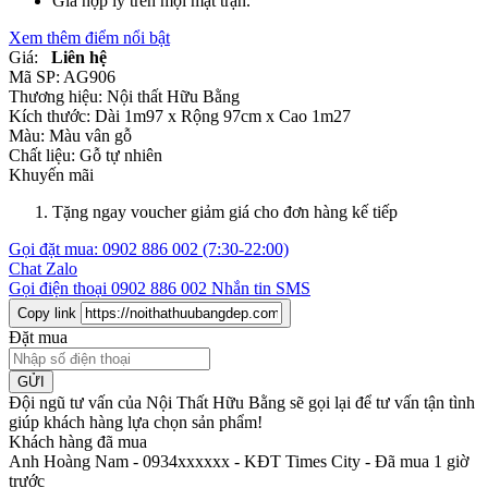
Giá hợp lý trên mọi mặt trận.
Xem thêm điểm nổi bật
Giá:
Liên hệ
Mã SP:
AG906
Thương hiệu:
Nội thất Hữu Bằng
Kích thước:
Dài 1m97 x Rộng 97cm x Cao 1m27
Màu:
Màu vân gỗ
Chất liệu:
Gỗ tự nhiên
Khuyến mãi
Tặng ngay voucher giảm giá cho đơn hàng kế tiếp
Gọi đặt mua:
0902 886 002
(7:30-22:00)
Chat Zalo
Gọi điện thoại
0902 886 002
Nhắn tin SMS
Copy link
Đặt mua
GỬI
Đội ngũ tư vấn của Nội Thất Hữu Bằng sẽ gọi lại để tư vấn tận tình
giúp khách hàng lựa chọn sản phẩm
!
Khách hàng đã mua
Anh Hoàng Nam - 0934xxxxxx
-
KĐT Times City - Đã mua 1 giờ
trước