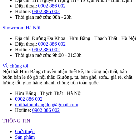
Địa chỉ
: 111 Nguyễn Trọng Trì - TP Qui Nhơn - Bình Định
Điện thoại
:
0902 886 002
Hotline
:
0902 886 002
Thời gian mở cửa
: 08h - 20h
Showroom Hà Nội
Địa chỉ
: Đường Đa Khoa - Hữu Bằng - Thạch Thất - Hà Nội
Điện thoại
:
0902 886 002
Hotline
:
0902 886 002
Thời gian mở cửa
: 9h:00 - 21:30h
Về chúng tôi
Nội thất Hữu Bằng chuyên nhận thiết kế, thi công nội thất, bán
buôn bán lẻ đồ gỗ nội thất: Giường, tủ, bàn ghế, sofa...giá rẻ, chất
lượng tốt, giao hàng nhanh chóng trên toàn quốc.
Hữu Bằng - Thạch Thất - Hà Nội
0902 886 002
noithathuubangdep@gmail.com
Hotline:
0902 886 002
THÔNG TIN
Giới thiệu
Sản phẩm