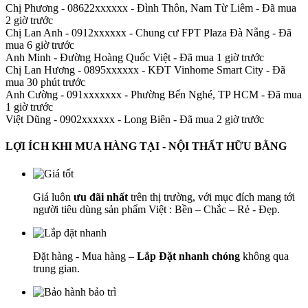
Chị Phương - 08622xxxxxx
-
Đình Thôn, Nam Từ Liêm - Đã mua
2 giờ trước
Chị Lan Anh - 0912xxxxxx
-
Chung cư FPT Plaza Đà Nẵng - Đã
mua 6 giờ trước
Anh Minh
-
Đường Hoàng Quốc Việt - Đã mua 1 giờ trước
Chị Lan Hương - 0895xxxxxx
-
KĐT Vinhome Smart City - Đã
mua 30 phút trước
Anh Cường - 091xxxxxxx
-
Phường Bến Nghé, TP HCM - Đã mua
1 giờ trước
Việt Dũng - 0902xxxxxx
-
Long Biên - Đã mua 2 giờ trước
LỢI ÍCH KHI MUA HÀNG TẠI - NỘI THẤT HỮU BẰNG
Giá luôn
ưu đãi nhất
trên thị trường, với mục đích mang tới
người tiêu dùng sản phẩm Việt : Bền – Chắc – Rẻ - Đẹp.
Đặt hàng - Mua hàng –
Lắp Đặt nhanh chóng
không qua
trung gian.