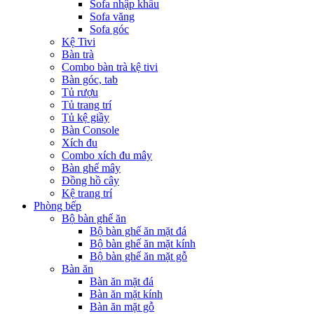
Sofa nhập khẩu
Sofa văng
Sofa góc
Kệ Tivi
Bàn trà
Combo bàn trà kệ tivi
Bàn góc, tab
Tủ rượu
Tủ trang trí
Tủ kệ giầy
Bàn Console
Xích đu
Combo xích đu mây
Bàn ghế mây
Đồng hồ cây
Kệ trang trí
Phòng bếp
Bộ bàn ghế ăn
Bộ bàn ghế ăn mặt đá
Bộ bàn ghế ăn mặt kính
Bộ bàn ghế ăn mặt gỗ
Bàn ăn
Bàn ăn mặt đá
Bàn ăn mặt kính
Bàn ăn mặt gỗ