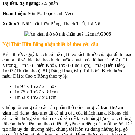
Dạ tiền, dạ ngang:
2.5 phân
Hoàn thiện:
Sơn PU hoặc đánh Vecni
Xuất xứ:
Nội Thất Hữu Bằng, Thạch Thất, Hà Nội
Nội Thất Hữu Bằng nhận thiết kế theo yêu cầu:
Kích thước: Quý khách có thể đặt theo kích thước của gia đình hoặc
chúng tôi sẽ thiết kế theo kích thước chuẩn của lỗ ban: 1m97 (Tài
Vượng), 1m75 (Thiên Khổ), 1m53 (Lục Hợp), 1m27(Tiến Bảo),
1m07 (Thuận khoa), 81 (Đăng Hoa), 61 ( Tài Lộc). Kích thước
mẫu: Dài x Cao x Rộng theo tỷ lệ:
1m97 x 1m27 x 1m07
1m75 x 1m27 x 81cm
1m53 x 1m27 x 61cm
Chúng tôi cung cấp các sản phẩm thờ nói chung và
bàn thờ án
gian
nói riêng, đáp ứng tất cả nhu cầu của khách hàng. Không chỉ
sản xuất những sản phẩm đã có sẵn để khách hàng lựa chọn, chúng
tôi còn thực hiện làm theo thiết kế, yêu cầu riêng của mỗi người. Để
tạo nên uy tín, thương hiệu, chúng tôi luôn sử dụng những loại gỗ
có chất lượng tốt nhất trên thị trường. Đồng thời đưa ra nhiều sản