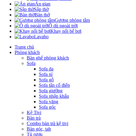
Án gian
Sập thờ
Bàn thờ
Gương phòng tắm
Ô dù ngoài trời
Khay nổi bể bơi
Lavabo
Trang chủ
Phòng khách
Bàn ghế phòng khách
Sofa
Sofa da
Sofa nỉ
Sofa gỗ
Sofa tân cổ điển
Sofa giường
Sofa nhập khẩu
Sofa văng
Sofa góc
Kệ Tivi
Bàn trà
Combo bàn trà kệ tivi
Bàn góc, tab
Tủ rượu