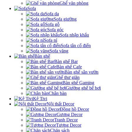
Ghế văn phòng
Sofa
Sofa da
Sofa giường
Sofa gỗ
Sofa góc
Sofa nhập khẩu
Sofa nỉ
Sofa tân cổ điển
Sofa văng
Bàn ghế
Bàn ghế Bar
Bàn ghế Cafe
Bàn ghế sân vườn
Ghế thư giãn
Bàn ghế Gaming
Giường ghế bể bơi
Chân bàn
Kệ Tivi
Nội thất Decor
Đồng hồ Decor
Gương Decor
Tranh Decor
Tượng Decor
Chặn sách