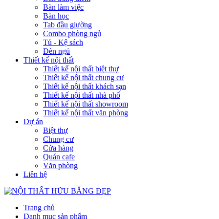
Bàn làm việc
Bàn học
Tab đầu giường
Combo phòng ngủ
Tủ - Kệ sách
Đèn ngủ
Thiết kế nội thất
Thiết kế nội thất biệt thự
Thiết kế nội thất chung cư
Thiết kế nội thất khách sạn
Thiết kế nội thất nhà phố
Thiết kế nội thất showroom
Thiết kế nội thất văn phòng
Dự án
Biệt thự
Chung cư
Cửa hàng
Quán cafe
Văn phòng
Liên hệ
Trang chủ
Danh mục sản phẩm