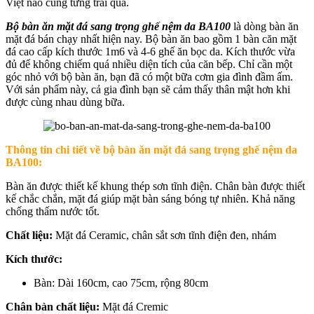
Việt nào cũng từng trải qua.
Bộ bàn ăn mặt đá sang trọng ghế nệm da BA100
là dòng bàn ăn
mặt đá bán chạy nhất hiện nay. Bộ bàn ăn bao gồm 1 bàn căn mặt
đá cao cấp kích thước 1m6 và 4-6 ghế ăn bọc da. Kích thước vừa
đủ để không chiếm quá nhiều diện tích của căn bếp. Chỉ cần một
góc nhỏ với bộ bàn ăn, bạn đã có một bữa cơm gia đình đầm ấm.
Với sản phẩm này, cả gia đình bạn sẽ cảm thấy thân mật hơn khi
được cùng nhau dùng bữa.
Thông tin chi tiết về b
ộ bàn ăn mặt đá sang trọng ghế nệm da
BA100:
Bàn ăn được thiết kế khung thép sơn tĩnh điện. Chân bàn được thiết
kế chắc chắn, mặt đá giúp mặt bàn sáng bóng tự nhiên. Khả năng
chống thấm nước tốt.
Chất liệu:
Mặt đá Ceramic, chân sắt sơn tĩnh điện đen, nhám
Kích thước:
Bàn: Dài 160cm, cao 75cm, rộng 80cm
Chân bàn chất liệu:
Mặt đá Cremic