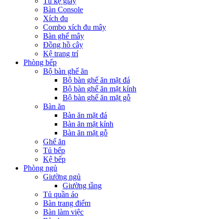
Tủ kệ giầy
Bàn Console
Xích đu
Combo xích đu mây
Bàn ghế mây
Đồng hồ cây
Kệ trang trí
Phòng bếp
Bộ bàn ghế ăn
Bộ bàn ghế ăn mặt đá
Bộ bàn ghế ăn mặt kính
Bộ bàn ghế ăn mặt gỗ
Bàn ăn
Bàn ăn mặt đá
Bàn ăn mặt kính
Bàn ăn mặt gỗ
Ghế ăn
Tủ bếp
Kệ bếp
Phòng ngủ
Giường ngủ
Giường tầng
Tủ quần áo
Bàn trang điểm
Bàn làm việc