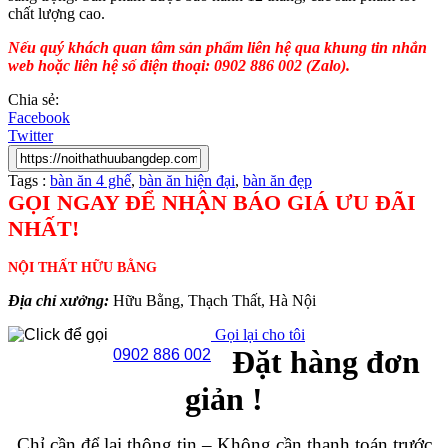
chất lượng cao.
Nếu quý khách quan tâm sản phẩm liên hệ qua khung tin nhắn
web hoặc liên hệ số điện thoại: 0902 886 002 (Zalo).
Chia sẻ:
Facebook
Twitter
Tags :
bàn ăn 4 ghế
,
bàn ăn hiện đại
,
bàn ăn đẹp
GỌI NGAY ĐỂ NHẬN BÁO GIÁ ƯU ĐÃI
NHẤT!
NỘI THẤT HỮU BẰNG
Địa chỉ xưởng:
Hữu Bằng, Thạch Thất, Hà Nội
Gọi lại cho tôi
Đặt hàng đơn
0902 886 002
giản !
Chỉ cần để lại thông tin – Không cần thanh toán trước