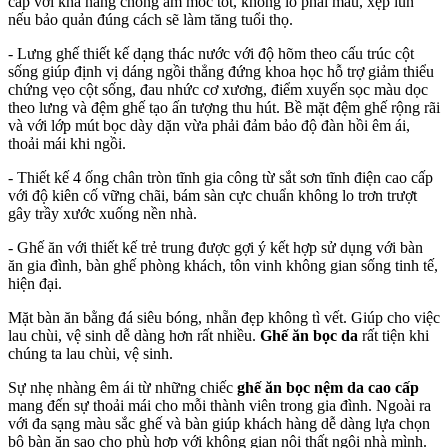
cấp với khả năng chống ẩm mốc tốt, không lo phai màu, xẹp lún
nếu bảo quản đúng cách sẽ làm tăng tuổi thọ.
- Lưng ghế thiết kế dạng thác nước với độ hõm theo cấu trúc cột
sống giúp định vị dáng ngồi thẳng đứng khoa học hỗ trợ giảm thiểu
chứng vẹo cột sống, đau nhức cơ xương, điểm xuyến sọc màu dọc
theo lưng và đệm ghế tạo ấn tượng thu hút. Bề mặt đệm ghế rộng rãi
và với lớp mút bọc dày dặn vừa phải đảm bảo độ đàn hồi êm ái,
thoải mái khi ngồi.
- Thiết kế 4 ống chân tròn tĩnh gia công từ sắt sơn tĩnh điện cao cấp
với độ kiên cố vững chãi, bám sàn cực chuẩn không lo trơn trượt
gây trầy xước xuống nền nhà.
- Ghế ăn với thiết kế trẻ trung được gợi ý kết hợp sử dụng với bàn
ăn gia đình, bàn ghế phòng khách, tôn vinh không gian sống tinh tế,
hiện đại.
Mặt bàn ăn bằng đá siêu bóng, nhẵn đẹp không tì vết. Giúp cho việc
lau chùi, vệ sinh dễ dàng hơn rất nhiều.
Ghế ăn bọc da
rất tiện khi
chúng ta lau chùi, vệ sinh.
Sự nhẹ nhàng êm ái từ những chiếc
ghế ăn bọc nệm da cao cấp
mang đến sự thoải mái cho mỗi thành viên trong gia đình. Ngoài ra
với đa sạng màu sắc ghế và bàn giúp khách hàng dễ dàng lựa chọn
bộ bàn ăn sao cho phù hợp với không gian nội thất ngôi nhà mình.