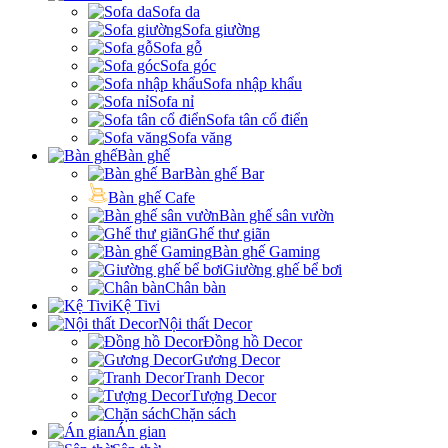
Sofa da
Sofa giường
Sofa gỗ
Sofa góc
Sofa nhập khẩu
Sofa nỉ
Sofa tân cổ điển
Sofa văng
Bàn ghế
Bàn ghế Bar
Bàn ghế Cafe
Bàn ghế sân vườn
Ghế thư giãn
Bàn ghế Gaming
Giường ghế bể bơi
Chân bàn
Kệ Tivi
Nội thất Decor
Đồng hồ Decor
Gương Decor
Tranh Decor
Tượng Decor
Chặn sách
Án gian