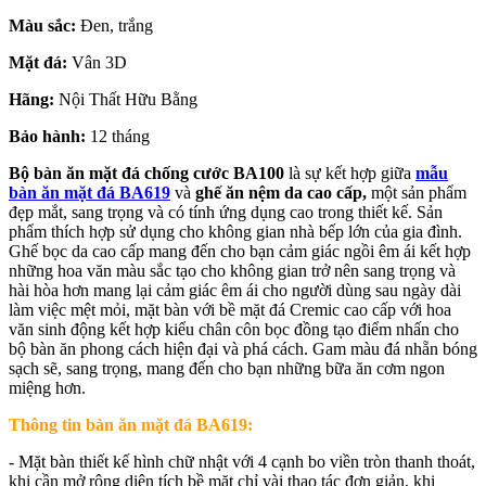
Màu sắc:
Đen, trắng
Mặt đá:
Vân 3D
Hãng:
Nội Thất Hữu Bằng
Bảo hành:
12 tháng
Bộ bàn ăn mặt đá chống cước BA100
là sự kết hợp giữa
mẫu
bàn ăn mặt đá BA619
và
ghế ăn nệm da cao cấp,
một sản phẩm
đẹp mắt, sang trọng và có tính ứng dụng cao trong thiết kế. Sản
phẩm thích hợp sử dụng cho không gian nhà bếp lớn của gia đình.
Ghế bọc da cao cấp mang đến cho bạn cảm giác ngồi êm ái kết hợp
những hoa văn màu sắc tạo cho không gian trở nên sang trọng và
hài hòa hơn mang lại cảm giác êm ái cho người dùng sau ngày dài
làm việc mệt mỏi, mặt bàn với bề mặt đá Cremic cao cấp với hoa
văn sinh động kết hợp kiểu chân côn bọc đồng tạo điểm nhấn cho
bộ bàn ăn phong cách hiện đại và phá cách. Gam màu đá nhẵn bóng
sạch sẽ, sang trọng, mang đến cho bạn những bữa ăn cơm ngon
miệng hơn.
Thông tin bàn ăn mặt đá BA619:
- Mặt bàn thiết kế hình chữ nhật với 4 cạnh bo viền tròn thanh thoát,
khi cần mở rộng diện tích bề mặt chỉ vài thao tác đơn giản, khi