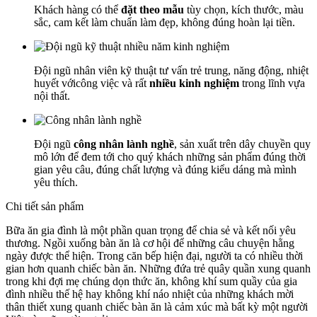
Khách hàng có thể
đặt theo mẫu
tùy chọn, kích thước, màu
sắc, cam kết làm chuẩn làm đẹp, không đúng hoàn lại tiền.
Đội ngũ nhân viên kỹ thuật tư vấn trẻ trung, năng động, nhiệt
huyết vớicông việc và rất
nhiều kinh nghiệm
trong lĩnh vựa
nội thất.
Đội ngũ
công nhân lành nghề
, sản xuất trên dây chuyền quy
mô lớn để đem tới cho quý khách những sản phẩm đúng thời
gian yêu câu, đúng chất lượng và đúng kiểu dáng mà mình
yêu thích.
Chi tiết sản phẩm
Bữa ăn gia đình là một phần quan trọng để chia sẻ và kết nối yêu
thương. Ngồi xuống bàn ăn là cơ hội để những câu chuyện hằng
ngày được thể hiện. Trong căn bếp hiện đại, người ta có nhiều thời
gian hơn quanh chiếc bàn ăn. Những đứa trẻ quây quần xung quanh
trong khi đợi mẹ chúng dọn thức ăn, không khí sum quầy của gia
đình nhiều thế hệ hay không khí náo nhiệt của những khách mời
thân thiết xung quanh chiếc bàn ăn là cảm xúc mà bất kỳ một người