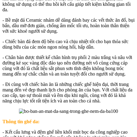
không sử dụng có thể thu hồi kết cấu giúp tiết kiệm không gian tối
đa.
- Bề mặt đá Ceramic nhám dễ dàng đánh bay các vết thức ăn đổ, bụi
bẩn, dầu mỡ đơn giản, chống ẩm mốc tối ưu, hoàn toàn thân thiện
với sức khoẻ người sử dụng.
- Chiếc bàn đá đem độ bền cao và chịu nhiệt tốt cho bạn thỏa sức
dùng bữa của các món ngon nóng hổi, hấp dẫn.
- Chân bàn được thiết kế chân hình trụ phối 2 màu trắng và nâu với
đường kẻ sọc vàng độc đáo tạo nên đường nét vô cùng cứng cáp
cùng với đó là chất liệu sắt phun sơn tĩnh điện không bong tróc
mang đến sự chắc chắn và an toàn tuyệt đối cho người sử dụng.
- Đi cùng với chiếc bàn ăn là những chiếc ghế hiện đại, thời trang
mang đến vẻ đẹp thanh lịch cho phòng ăn của bạn. Với chất liệu da
cao cấp, tạo sự thoải mái và êm dịu khi ngồi, cùng với đó là khả
năng chịu lực tốt rất tiện ích và an toàn cho cả nhà.
Thông tin ghế da:
- Kết cấu lưng và đệm ghế liền khối mút bọc da công nghiệp cao