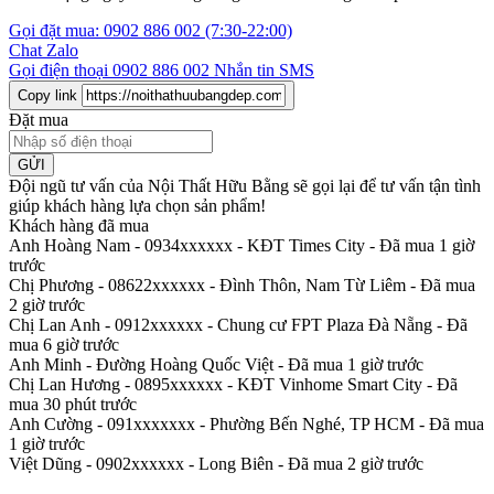
Gọi đặt mua:
0902 886 002
(7:30-22:00)
Chat Zalo
Gọi điện thoại
0902 886 002
Nhắn tin SMS
Copy link
Đặt mua
GỬI
Đội ngũ tư vấn của Nội Thất Hữu Bằng sẽ gọi lại để tư vấn tận tình
giúp khách hàng lựa chọn sản phẩm
!
Khách hàng đã mua
Anh Hoàng Nam - 0934xxxxxx
-
KĐT Times City - Đã mua 1 giờ
trước
Chị Phương - 08622xxxxxx
-
Đình Thôn, Nam Từ Liêm - Đã mua
2 giờ trước
Chị Lan Anh - 0912xxxxxx
-
Chung cư FPT Plaza Đà Nẵng - Đã
mua 6 giờ trước
Anh Minh
-
Đường Hoàng Quốc Việt - Đã mua 1 giờ trước
Chị Lan Hương - 0895xxxxxx
-
KĐT Vinhome Smart City - Đã
mua 30 phút trước
Anh Cường - 091xxxxxxx
-
Phường Bến Nghé, TP HCM - Đã mua
1 giờ trước
Việt Dũng - 0902xxxxxx
-
Long Biên - Đã mua 2 giờ trước