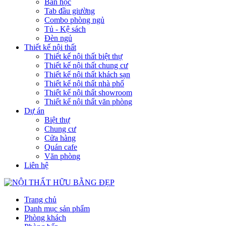
Bàn học
Tab đầu giường
Combo phòng ngủ
Tủ - Kệ sách
Đèn ngủ
Thiết kế nội thất
Thiết kế nội thất biệt thự
Thiết kế nội thất chung cư
Thiết kế nội thất khách sạn
Thiết kế nội thất nhà phố
Thiết kế nội thất showroom
Thiết kế nội thất văn phòng
Dự án
Biệt thự
Chung cư
Cửa hàng
Quán cafe
Văn phòng
Liên hệ
Trang chủ
Danh mục sản phẩm
Phòng khách