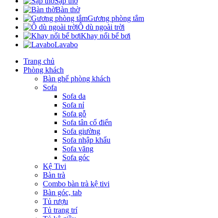
Sập thờ
Bàn thờ
Gương phòng tắm
Ô dù ngoài trời
Khay nổi bể bơi
Lavabo
Trang chủ
Phòng khách
Bàn ghế phòng khách
Sofa
Sofa da
Sofa nỉ
Sofa gỗ
Sofa tân cổ điển
Sofa giường
Sofa nhập khẩu
Sofa văng
Sofa góc
Kệ Tivi
Bàn trà
Combo bàn trà kệ tivi
Bàn góc, tab
Tủ rượu
Tủ trang trí