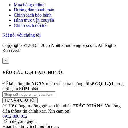
Mua hàng online
Hướng dẫn thanh toán
Chính sách bảo hành
Hình thức vận chuyển
Chính sách đổi trả
Kết nối với chúng tôi
Copyrights © 2016 - 2025 Noithathuubangdep.com. All Rights
Reserved!
×
YÊU CẦU GỌI LẠI CHO TÔI
Để lại thông tin
NGAY
nhân viên của chúng tôi sẽ
GỌI LẠI
trong
thời gian
SỚM
nhất!
TƯ VẤN CHO TÔI
(*) Hệ thống tự động gửi sau khi nhấn
”XÁC NHẬN”
. Vui lòng
điền thông tin chính xác. Xin cảm ơn!
0902 886 002
Bấm để gọi ngay
!
Hoặc liên hệ với chúng tôi qua: