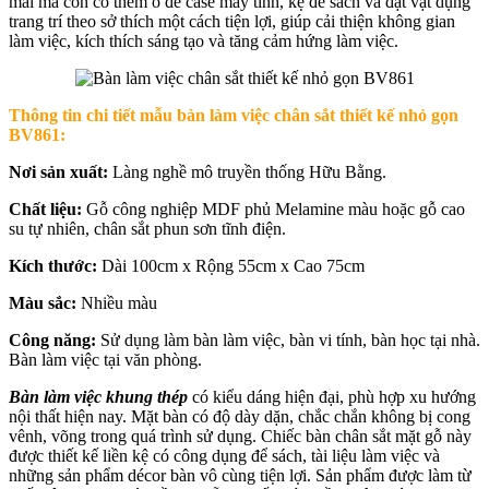
mái mà còn có thêm ô để case máy tính, kệ để sách và đặt vật dụng
trang trí theo sở thích một cách tiện lợi, giúp cải thiện không gian
làm việc, kích thích sáng tạo và tăng cảm hứng làm việc.
Thông tin chi tiết mẫu bàn làm việc chân sắt thiết kế nhỏ gọn
BV861:
Nơi sản xuất:
Làng nghề mô truyền thống Hữu Bằng.
Chất liệu:
Gỗ công nghiệp MDF phủ Melamine màu hoặc gỗ cao
su tự nhiên, chân sắt phun sơn tĩnh điện.
Kích thước:
Dài 100cm x Rộng 55cm x Cao 75cm
Màu sắc:
Nhiều màu
Công năng:
Sử dụng làm bàn làm việc, bàn vi tính, bàn học tại nhà.
Bàn làm việc tại văn phòng.
Bàn làm việc khung thép
có kiểu dáng hiện đại, phù hợp xu hướng
nội thất hiện nay. Mặt bàn có độ dày dặn, chắc chắn không bị cong
vênh, võng trong quá trình sử dụng. Chiếc bàn chân sắt mặt gỗ này
được thiết kế liền kệ có công dụng để sách, tài liệu làm việc và
những sản phẩm décor bàn vô cùng tiện lợi. Sản phẩm được làm từ