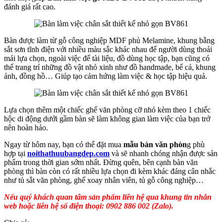
đánh giá rất cao.
Bàn được làm từ gỗ công nghiệp MDF phủ Melamine, khung bằng
sắt sơn tĩnh điện với nhiều màu sắc khác nhau để người dùng thoải
mái lựa chọn, ngoài việc để tài liệu, đồ dùng học tập, bạn cũng có
thể trang trí những đồ vật nhỏ xinh như đồ handmade, bể cá, khung
ảnh, đồng hồ… Giúp tạo cảm hứng làm việc & học tập hiệu quả.
Lựa chọn thêm một chiếc ghế văn phòng cỡ nhỏ kèm theo 1 chiếc
hộc di động dưới gầm bàn sẽ làm không gian làm việc của bạn trở
nên hoàn hảo.
Ngay từ hôm nay, bạn có thể đặt mua
mẫu bàn văn phòn
g phù
hợp tại
noithathuubangdep.com
và sẽ nhanh chóng nhận được sản
phẩm trong thời gian sớm nhất. Đừng quên, bên cạnh bàn văn
phòng thì bàn còn có rất nhiều lựa chọn đi kèm khác đáng cân nhắc
như tủ sắt văn phòng, ghế xoay nhân viên, tủ gỗ công nghiệp…
Nếu quý khách quan tâm sản phẩm liên hệ qua khung tin nhắn
web hoặc liên hệ số điện thoại: 0902 886 002 (Zalo).