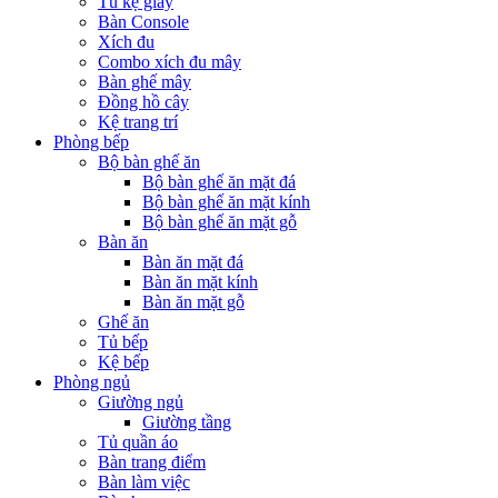
Tủ kệ giầy
Bàn Console
Xích đu
Combo xích đu mây
Bàn ghế mây
Đồng hồ cây
Kệ trang trí
Phòng bếp
Bộ bàn ghế ăn
Bộ bàn ghế ăn mặt đá
Bộ bàn ghế ăn mặt kính
Bộ bàn ghế ăn mặt gỗ
Bàn ăn
Bàn ăn mặt đá
Bàn ăn mặt kính
Bàn ăn mặt gỗ
Ghế ăn
Tủ bếp
Kệ bếp
Phòng ngủ
Giường ngủ
Giường tầng
Tủ quần áo
Bàn trang điểm
Bàn làm việc