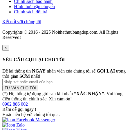
Chính sách bảo hành
Hình thức vận chuyển
Chính sách đổi trả
Kết nối với chúng tôi
Copyrights © 2016 - 2025 Noithathuubangdep.com. All Rights
Reserved!
×
YÊU CẦU GỌI LẠI CHO TÔI
Để lại thông tin
NGAY
nhân viên của chúng tôi sẽ
GỌI LẠI
trong
thời gian
SỚM
nhất!
TƯ VẤN CHO TÔI
(*) Hệ thống tự động gửi sau khi nhấn
”XÁC NHẬN”
. Vui lòng
điền thông tin chính xác. Xin cảm ơn!
0902 886 002
Bấm để gọi ngay
!
Hoặc liên hệ với chúng tôi qua: