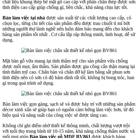
chất liệu khung thép bề mặt gỗ cao cấp với phần chân thép được sơn
tĩnh điện cao cấp giúp chống gỉ, bền chắc, khả năng chịu lực tốt.
Bàn làm việc tại nhà
được sản xuất từ các chất lượng cao cấp, có
chọn lọc, từng chi tiết của sản phẩm đều được trau chuốt tỉ mỉ bởi
những người thợ lành nghề nên luôn đảm bảo mang đến cho khách
hàng sản phẩm tốt nhất . Cơ cấu lắp ráp thông minh, linh hoạt, dễ sử
dụng.
Mặt bàn gỗ vừa mang lại tính thẩm mỹ cho sản phẩm vừa chống
được mối mọt, ẩm thấm. Sản phẩm được gia công cẩn thận mang lại
tính thẩm mỹ cao. Chân bàn và chân đỡ kệ làm bằng sắt phun sơn
tĩnh điện nên có sơn có độ bám dính rất tốt, không bị bong tróc, han
gỉ trong quá trình sử dụng.
Bàn làm việc gọn gàng, sạch sẽ và được bày trí với những sản phẩm
décor xinh xắn sẽ giúp bạn có nguồn cảm hứng làm việc hơn, từ đó
hiệu quả và năng suất của công việc sẽ được tăng cao.
Không chỉ ghi điểm nhờ thiết kế thông minh, chất lượng vượt trội
với tuổi thọ trung bình từ 10-15 năm, khả năng chống thấm nước và
mối mọt giúp
Bàn làm việc gỗ MDF BV861
được khách hàng