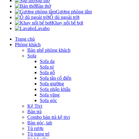
Sập thờ
Bàn thờ
Gương phòng tắm
Ô dù ngoài trời
Khay nổi bể bơi
Lavabo
Trang chủ
Phòng khách
Bàn ghế phòng khách
Sofa
Sofa da
Sofa nỉ
Sofa gỗ
Sofa tân cổ điển
Sofa giường
Sofa nhập khẩu
Sofa văng
Sofa góc
Kệ Tivi
Bàn trà
Combo bàn trà kệ tivi
Bàn góc, tab
Tủ rượu
Tủ trang trí