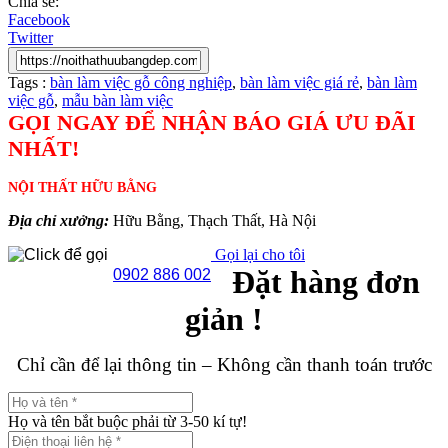
Chia sẻ:
Facebook
Twitter
Tags :
bàn làm việc gỗ công nghiệp
,
bàn làm việc giá rẻ
,
bàn làm
việc gỗ
,
mẫu bàn làm việc
GỌI NGAY ĐỂ NHẬN BÁO GIÁ ƯU ĐÃI
NHẤT!
NỘI THẤT HỮU BẰNG
Địa chỉ xưởng:
Hữu Bằng, Thạch Thất, Hà Nội
Gọi lại cho tôi
Đặt hàng đơn
0902 886 002
giản !
Chỉ cần để lại thông tin – Không cần thanh toán trước
Họ và tên bắt buộc phải từ 3-50 kí tự!