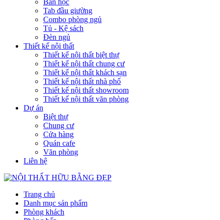
Bàn học
Tab đầu giường
Combo phòng ngủ
Tủ - Kệ sách
Đèn ngủ
Thiết kế nội thất
Thiết kế nội thất biệt thự
Thiết kế nội thất chung cư
Thiết kế nội thất khách sạn
Thiết kế nội thất nhà phố
Thiết kế nội thất showroom
Thiết kế nội thất văn phòng
Dự án
Biệt thự
Chung cư
Cửa hàng
Quán cafe
Văn phòng
Liên hệ
Trang chủ
Danh mục sản phẩm
Phòng khách