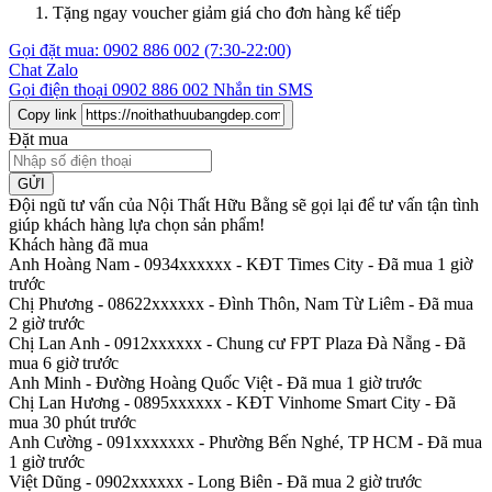
Tặng ngay voucher giảm giá cho đơn hàng kế tiếp
Gọi đặt mua:
0902 886 002
(7:30-22:00)
Chat Zalo
Gọi điện thoại
0902 886 002
Nhắn tin SMS
Copy link
Đặt mua
GỬI
Đội ngũ tư vấn của Nội Thất Hữu Bằng sẽ gọi lại để tư vấn tận tình
giúp khách hàng lựa chọn sản phẩm
!
Khách hàng đã mua
Anh Hoàng Nam - 0934xxxxxx
-
KĐT Times City - Đã mua 1 giờ
trước
Chị Phương - 08622xxxxxx
-
Đình Thôn, Nam Từ Liêm - Đã mua
2 giờ trước
Chị Lan Anh - 0912xxxxxx
-
Chung cư FPT Plaza Đà Nẵng - Đã
mua 6 giờ trước
Anh Minh
-
Đường Hoàng Quốc Việt - Đã mua 1 giờ trước
Chị Lan Hương - 0895xxxxxx
-
KĐT Vinhome Smart City - Đã
mua 30 phút trước
Anh Cường - 091xxxxxxx
-
Phường Bến Nghé, TP HCM - Đã mua
1 giờ trước
Việt Dũng - 0902xxxxxx
-
Long Biên - Đã mua 2 giờ trước