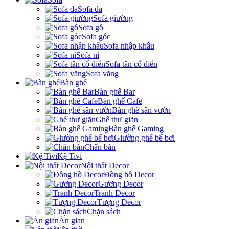
Sofa da
Sofa giường
Sofa gỗ
Sofa góc
Sofa nhập khẩu
Sofa nỉ
Sofa tân cổ điển
Sofa văng
Bàn ghế
Bàn ghế Bar
Bàn ghế Cafe
Bàn ghế sân vườn
Ghế thư giãn
Bàn ghế Gaming
Giường ghế bể bơi
Chân bàn
Kệ Tivi
Nội thất Decor
Đồng hồ Decor
Gương Decor
Tranh Decor
Tượng Decor
Chặn sách
Án gian